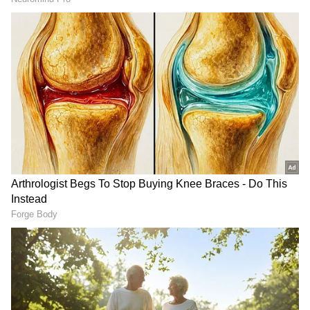
ಮಿಥುನ ರಾಶಿ
RECOMMENDED STORIES
ಗಾಳಿ ಇಲ್ಲದಿದ್ರೂ, ಎಣ್ಣೆ,ಬತ್ತಿ
ಶನಿ ದೃಷ್ಟಿಯಲ್ಲಿ ಅತ್ಯಂತ ಮಹಾ
ಸರಿಯಾಗಿದ್ರೂ ದೀಪ
ಬದಲಾವಣೆ; 5 ರಾಶಿಗೆ ಇನ್ಮುಂದೆ
ಆರುತ್ತಿದೆಯಾ? ಇದು ಯಾವುದರ
ಮುಟ್ಟಿದ್ದೆಲ್ಲಾ ಚಿನ್ನ
ಮುನ್ಸೂಚನೆ ಗೊತ್ತಾ?