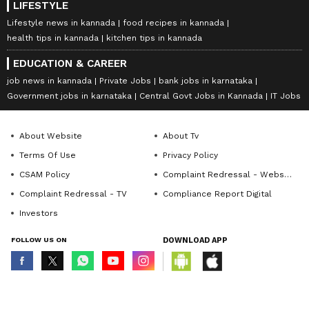
LIFESTYLE
Lifestyle news in kannada
food recipes in kannada
health tips in kannada
kitchen tips in kannada
EDUCATION & CAREER
job news in kannada
Private Jobs
bank jobs in karnataka
Government jobs in karnataka
Central Govt Jobs in Kannada
IT Jobs
About Website
About Tv
Terms Of Use
Privacy Policy
CSAM Policy
Complaint Redressal - Website
Complaint Redressal - TV
Compliance Report Digital
Investors
FOLLOW US ON
DOWNLOAD APP
© Copyright 2026 Asianxt Digital Technologies Private Limited (Formerly
known as Asianet News Media & Entertainment Private Limited) | All Rights