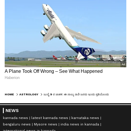
HOME
ASTROLOGY
ಜುಲೈ 9 ರ ಜಾತಕ: ಈ ನಾಲ್ಕು ರಾಶಿ ಜನರು ಇಂದು ಪ್ರತಿಯೊಂದು ಕೆಲಸದಲ್ಲೂ ಯಶಸ್ಸನ್ನು ಪಡೆಯುತ್ತಾರೆ, ಅದೃಷ್ಟವೂ ಬಲವಾಗಿರುತ್ತದೆ
NEWS
kannada news
latest kannada news
karnataka news
bengaluru news
Mysore news
india news in kannada
international news in kannada