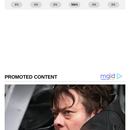
ABOUT THE AUTHOR
Sushma Hegde
SH
ಸುವರ್ಣ ನ್ಯೂಸ್ ಸುದ್ದಿ ಮಾಧ್ಯಮದ ಡಿಜಿಟಲ್ ವಿಭಾಗದಲ್ಲಿ ಕಳೆದ
ಮೂರು ವರ್ಷಗಳಿಂದ ಕೆಲಸ ಮಾಡುತ್ತಿದ್ದೇನೆ. ದೃಶ್ಯ ಮಾಧ್ಯಮ,
ಡಿಜಿಟಲ್‌ ಮಾಧ್ಯಮದಲ್ಲಿ 5 ವರ್ಷ ಕೆಲಸ ಮಾಡಿದ ಅನುಭವವಿದೆ.
SDM ಉಜಿರೆಯಲ್ಲಿ ಪತ್ರಿಕೋದ್ಯಮದ ಸ್ನಾತಕೋತ್ತರ ಪದವಿ.
ರಾಶಿ
ಸುದ್ದಿಲೋಕದಲ್ಲಿ ರಾಜಕೀಯ, ದೇಶ, ಜ್ಯೋತಿಷ್ಯ, ಜೀವನಶೈಲಿ,
ಜ್ಯೋತಿಷ್ಯ
ಅದೃಷ್ಟ
ವಾಣಿಜ್ಯ, ಕ್ರೈಂ ಸುದ್ದಿಗಳಲ್ಲಿ ಆಸಕ್ತಿ.