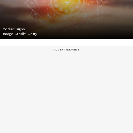
zodiac signs
Image Credit:
Getty