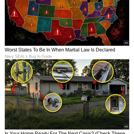
ನಿಮ್ಮ ಪೋಷಕರ ಆಶೀರ್ವಾದವು ನಿಮ್ಮ ಆತ್ಮವಿಶ್ವಾಸವನ್ನು
ಹೆಚ್ಚಿಸುತ್ತದೆ.
ಧನು ರಾಶಿ:
ಇಂದು, ನಿಮ್ಮ ಪ್ರಭಾವ ಮತ್ತು ಗೌರವ ಹೆಚ್ಚುತ್ತಿದೆ. ಆದಾಗ್ಯೂ,
ಇತರರ ವ್ಯವಹಾರಗಳಲ್ಲಿ ಅನಗತ್ಯ ಹಸ್ತಕ್ಷೇಪವನ್ನು
ತಪ್ಪಿಸುವುದು ಬುದ್ಧಿವಂತವಾಗಿದೆ. ನಿಮ್ಮ ಸಂಗಾತಿಯೊಂದಿಗೆ
ಸಮನ್ವಯವನ್ನು ಕಾಪಾಡಿಕೊಳ್ಳುವುದು ಅತ್ಯಗತ್ಯ.ಹಳೆಯ
ಕೌಟುಂಬಿಕ ಸಮಸ್ಯೆ ಮತ್ತೆ ಉದ್ಭವಿಸಬಹುದು, ಆದರೆ
ಹಿರಿಯರ ಸಹಾಯದಿಂದ ಅದು ಬಗೆಹರಿಯುತ್ತದೆ. ಬಹಳ
ಸಮಯದ ನಂತರ ಹಳೆಯ ಸ್ನೇಹಿತನನ್ನು ಭೇಟಿಯಾಗುವುದು
ನಿಮ್ಮ ದಿನವನ್ನು ವಿಶೇಷವಾಗಿಸಬಹುದು.