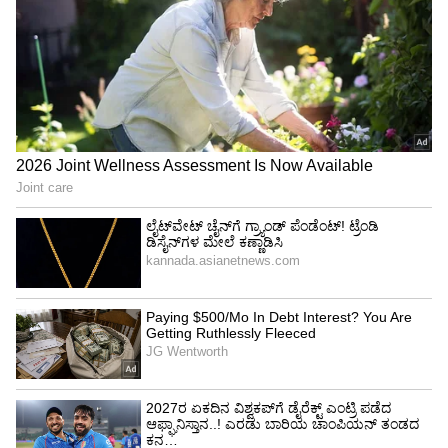
ಸಿಂಹ:
ಇಂದು ವ್ಯವಹಾರ ಮತ್ತು ವೃತ್ತಿ ಎರಡರಲ್ಲೂ
ಪ್ರೋತ್ಸಾಹದಾಯಕ ಫಲಿತಾಂಶಗಳನ್ನು ತರಬಹುದು. ಬಡ್ತಿಗಳು
ಅಥವಾ ಹೊಸ ಜವಾಬ್ದಾರಿಗಳ ಬಗ್ಗೆ ಚರ್ಚೆಗಳು
ತೀವ್ರಗೊಳ್ಳಬಹುದು. ಆದಾಗ್ಯೂ, ನಿಮ್ಮ ಸ್ವಂತ ಕಾರ್ಯಗಳಿಗೆ
ಜವಾಬ್ದಾರಿಯನ್ನು ತೆಗೆದುಕೊಳ್ಳುವುದು ಉತ್ತಮ. ನೀವು ನಿಮ್ಮ
ಸಂಗಾತಿಯೊಂದಿಗೆ ಪ್ರವಾಸವನ್ನು ಯೋಜಿಸಬಹುದು ಅಥವಾ
ಕೆಲವು ಸ್ಮರಣೀಯ ಕ್ಷಣಗಳನ್ನು ಕಳೆಯಬಹುದು.
ಕನ್ಯಾ: