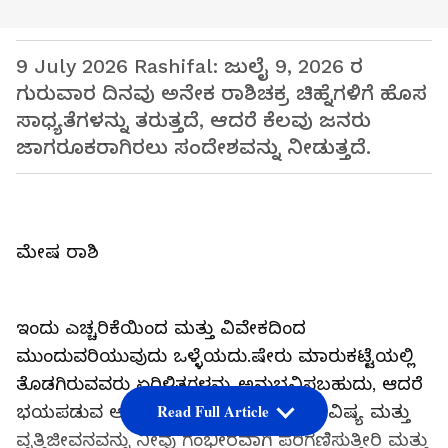
9 July 2026 Rashifal: ಜುಲೈ 9, 2026 ರ
ಗುರುವಾರ ದಿನವು ಅನೇಕ ರಾಶಿಚಕ್ರ ಚಿಹ್ನೆಗಳಿಗೆ ಹೊಸ
ಸಾಧ್ಯತೆಗಳನ್ನು ತರುತ್ತದೆ, ಆದರೆ ಕೆಲವು ಜನರು
ಜಾಗರೂಕರಾಗಿರಲು ಸಂದೇಶವನ್ನು ನೀಡುತ್ತದೆ.
ಮೇಷ ರಾಶಿ
ಇಂದು ಎಚ್ಚರಿಕೆಯಿಂದ ಮತ್ತು ವಿವೇಕದಿಂದ
ಮುಂದುವರಿಯುವುದು ಒಳ್ಳೆಯದು.ಷೇರು ಮಾರುಕಟ್ಟೆಯಲ್ಲಿ
ತೊಡಗಿರುವವರು ಏರಿಳಿತಗಳನ್ನು ಅನುಭವಿಸಬಹುದು, ಆದರೆ
Read Full Article
ಭಯಪಡುವ ಅಗತ್ಯವಿಲ್ಲ. ನಿಮ್ಮ ಮಗುವಿನ ಭವಿಷ್ಯ ಮತ್ತು
ವೃತ್ತಿಜೀವನವನ್ನು ನೀವು ಗಂಭೀರವಾಗಿ ಪರಿಗಣಿಸುತ್ತೀರಿ ಮತ್ತು