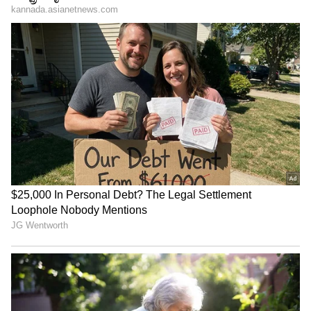
ವಿಶೇಷ ಪ್ರಯೋಜನಗಳನ್ನು ಪಡೆಯುವ ಸಾಧ್ಯತೆಯಿದೆ.
ಪ್ರಭಾವಿ ವ್ಯಕ್ತಿಯನ್ನು ಭೇಟಿಯಾಗುವುದು ನಿಮ್ಮ ಭವಿಷ್ಯಕ್ಕೆ
ಹೊಸ ಮಾರ್ಗಗಳನ್ನು ತೆರೆಯಬಹುದು. ನಿಮ್ಮ ಮಗುವಿನ
ಶಿಕ್ಷಣದ ಬಗ್ಗೆಯೂ ಇಂದು ಪ್ರಮುಖ ನಿರ್ಧಾರ
ತೆಗೆದುಕೊಳ್ಳಬಹುದು. ವಾಹನ ಚಲಾಯಿಸುವಾಗ
ಜಾಗರೂಕರಾಗಿರಿ.