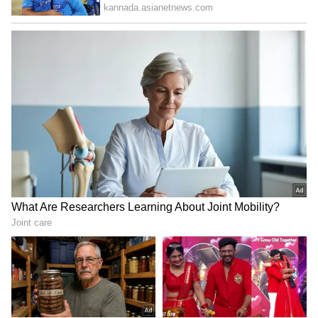
ಇಂದು ನಿಮ್ಮನ್ನು ಸಕಾರಾತ್ಮಕ ಶಕ್ತಿ ಸುತ್ತುವರೆದಿರುತ್ತದೆ.
ಸ್ನೇಹಿತರೊಂದಿಗಿನ ಸಂಬಂಧಗಳು ಬಲಗೊಳ್ಳುತ್ತವೆ ಮತ್ತು
ಅವರ ಬೆಂಬಲ ನಿಮಗೆ ಸಿಗುತ್ತದೆ. ಹಣಕಾಸಿನ ಯೋಜನೆಗಳು
ಲಾಭದ ಬಾಗಿಲು ತೆರೆಯಬಹುದು. ಎದುರಾಳಿಯ
ಪ್ರಭಾವದಿಂದ ಆತುರದ ನಿರ್ಧಾರಗಳನ್ನು
ತೆಗೆದುಕೊಳ್ಳುವುದನ್ನು ತಪ್ಪಿಸಿ. ನಿಮ್ಮ ಸಂಗಾತಿಯ ಬೆಂಬಲ
ಮತ್ತು ಒಡನಾಟವು ನಿಮ್ಮ ಆತ್ಮವಿಶ್ವಾಸವನ್ನು ಮತ್ತಷ್ಟು
ಬಲಪಡಿಸುತ್ತದೆ.
ತುಲಾ ರಾಶಿ:
ಇಂದು ಅದೃಷ್ಟ ನಿಮ್ಮ ಕಡೆ ಇರುವಂತೆ ತೋರುತ್ತಿದೆ. ಪ್ರಮುಖ
ಆಸ್ತಿ ನಿರ್ಧಾರಗಳನ್ನು ಖರೀದಿಸಲು, ಮಾರಾಟ ಮಾಡಲು