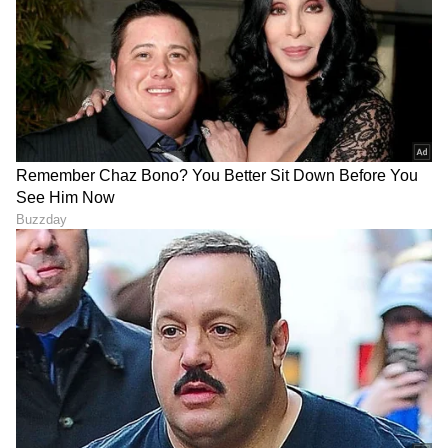
ಚಟುವಟಿಕೆಗಳತ್ತ ಆಕರ್ಷಿತವಾಗುತ್ತದೆ. ದೀರ್ಘಕಾಲದಿಂದ
ಸ್ಥಗಿತಗೊಂಡಿರುವ ಸರ್ಕಾರಿ ಕೆಲಸವನ್ನು ತ್ವರಿತಗೊಳಿಸಲು
ನೀವು ಪ್ರಭಾವಿ ವ್ಯಕ್ತಿಯನ್ನು ಸಂಪರ್ಕಿಸಬಹುದು. ಪ್ರವಾಸ
ಅಥವಾ ಸಭೆಯ ಸಮಯದಲ್ಲಿ, ಭವಿಷ್ಯದಲ್ಲಿ ನಿಮಗೆ
ಪ್ರಯೋಜನಕಾರಿ ಎಂದು ಸಾಬೀತುಪಡಿಸುವ ಮಾಹಿತಿಯನ್ನು
ನೀವು ಪಡೆಯಬಹುದು. ವಾಹನ ಚಲಾಯಿಸುವಾಗ ವಿಶೇಷ
ಎಚ್ಚರಿಕೆ ವಹಿಸಿ, ಏಕೆಂದರೆ ಸಣ್ಣ ಅಜಾಗರೂಕತೆ ಕೂಡ
ತೊಂದರೆಗೆ ಕಾರಣವಾಗಬಹುದು
ಮೀನ:
ಇಂದು ಲಾಭ ಮತ್ತು ಸಂತೋಷ ತರಬಹುದು. ಬಹಳ
ದಿನಗಳಿಂದ ಬಾಕಿ ಉಳಿದಿರುವ ಹಣವು ಚೇತರಿಸಿಕೊಳ್ಳುವ
ಸಾಧ್ಯತೆ ಇದ್ದು, ಆರ್ಥಿಕ ಪರಿಹಾರ ದೊರೆಯುತ್ತದೆ.