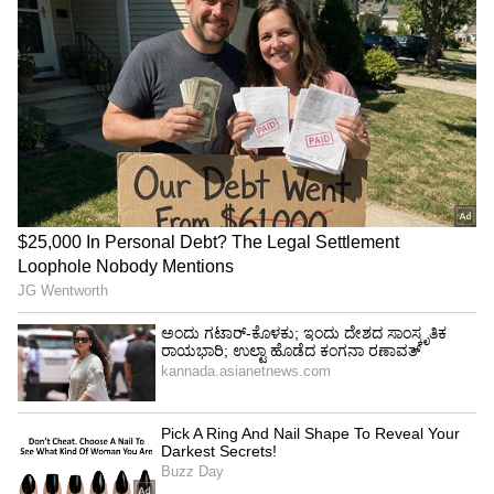
ಯಾರನ್ನೂ ಬ್ರಾಂಡ್ ಮಾಡಲ್ಲ. ಯಾಕಂದ್ರೆ ಶಿವಕುಮಾರ್
ಅನ್ನೋದೇ ಒಂದು ಬ್ರಾಂಡ್!" ಎಂದು ಬಣ್ಣಿಸಿದರು.