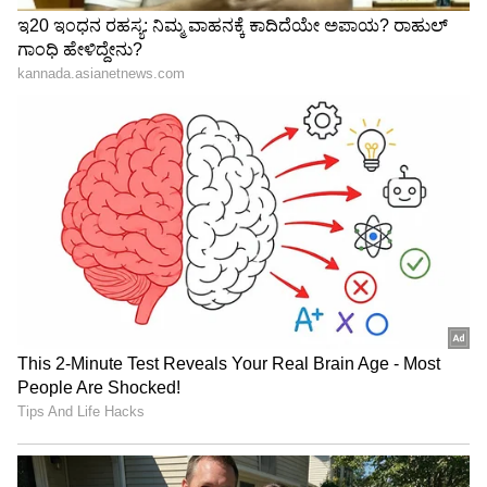
ಗೋಚಾರ ಫಲದ ಪ್ರಕಾರ ಗುರು ಈಗ ಮಿಥುನ
ರಾಶಿಯಲ್ಲಿದ್ದಾನೆ. ಇದು ಡಿಕೆಶಿಗೆ ಭಾರಿ ರಾಜಯೋಗ ತರಲಿದೆ.
ನನ್ನ ಲೆಕ್ಕಾಚಾರದ ಪ್ರಕಾರ ಮುಂದಿನ ಎಂಟು ವರ್ಷ ಈ
ರಾಜ್ಯದಲ್ಲಿ ಅವನನ್ನು ಅಲ್ಲಾಡಿಸಲು ಯಾರಿಂದಲೂ ಆಗಲ್ಲ
ಎಂದು ಹೇಳಿದ್ದಾರೆ.
ಶಿವಕುಮಾರ್ ಅನ್ನೋದೇ ಒಂದು ಬ್ರ್ಯಾಂಡ್‌
ಮುಂದಿನ ಆಡಳಿತದ ಬಗ್ಗೆ ಮಾತನಾಡಿದ ಗುರೂಜಿ, "ಡಿಕೆಶಿ
ಕೇವಲ ಮುಖ್ಯಮಂತ್ರಿ ಮಾತ್ರವಲ್ಲ, ಪಕ್ಷವನ್ನು ಕೂಡ
ಮುನ್ನಡೆಸಬೇಕಿದೆ. ಅದನ್ನು ನಿಭಾಯಿಸುವ ಶಕ್ತಿಯನ್ನು ದೇವರು
ಕೊಡಲಿ. ಆತ ತುಂಬಾ ಬುದ್ಧಿವಂತ ಮತ್ತು ಜಾಣ. ಕೆಲವೊಮ್ಮೆ
ಉದ್ವೇಗ (Aggressive) ಇರುತ್ತದೆಯಾದರೂ ಆತನಿಗೆ ಸಹನೆ
ಇದೆ, ಎಲ್ಲವನ್ನೂ ಸಂಭಾಳಿಸುತ್ತಾನೆ. ಹೆಗಲ ಮೇಲೆ ಕೈ ಹಾಕಿ
ಯಾರನ್ನು ಬೇಕಾದರೂ ಮಾತನಾಡಿಸುವ ಗುಣ ಆತನಲ್ಲಿದೆ.
ಆತ ಇವರ ಕಡೆಯವರು ಅವರ ಕಡೆಯವರು ಅಂತ