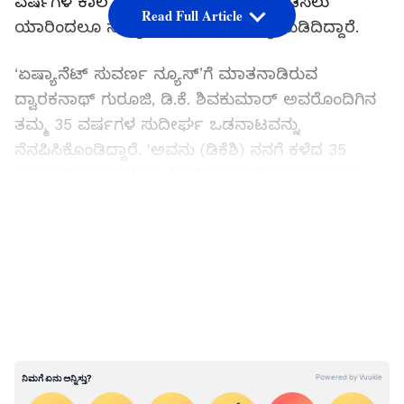
ವರ್ಷಗಳ ಕಾಲ ಅವರ ಅಧಿಕಾರವನ್ನು ಅಲ್ಲಾಡಿಸಲು
Read Full Article
ಯಾರಿಂದಲೂ ಸಾಧ್ಯವಿಲ್ಲ" ಎಂದು ಭವಿಷ್ಯ ನುಡಿದಿದ್ದಾರೆ.
‘ಏಷ್ಯಾನೆಟ್ ಸುವರ್ಣ ನ್ಯೂಸ್’ಗೆ ಮಾತನಾಡಿರುವ
ದ್ವಾರಕನಾಥ್ ಗುರೂಜಿ, ಡಿ.ಕೆ. ಶಿವಕುಮಾರ್ ಅವರೊಂದಿಗಿನ
ತಮ್ಮ 35 ವರ್ಷಗಳ ಸುದೀರ್ಘ ಒಡನಾಟವನ್ನು
ನೆನಪಿಸಿಕೊಂಡಿದ್ದಾರೆ. 'ಅವನು (ಡಿಕೆಶಿ) ನನಗೆ ಕಳೆದ 35
ವರ್ಷಗಳಿಂದ ಪರಿಚಯ. ಹಿಂದೆ ಮಾಜಿ ಸಿಎಂ ಬಂಗಾರಪ್ಪ
ಅವರ ಸಂಪುಟದಲ್ಲಿ ಅತ್ಯಂತ ಸಣ್ಣ ವಯಸ್ಸಿಗೆ ಜೈಲು
LATEST VIDEOS
ಮಂತ್ರಿಯಾಗಿದ್ದಾಗಲೇ, 'ನೀನು ಮುಂದೊಂದು ದಿನ ಈ
ರಾಜ್ಯಕ್ಕೆ ಮುಖ್ಯಮಂತ್ರಿ ಆಗ್ತೀಯಾ' ಎಂದು ಭವಿಷ್ಯ ಹೇಳಿದ್ದೆ.
ಅವನು ಸದಾ ನನ್ನ ಸಂಪರ್ಕದಲ್ಲೇ ಇದ್ದಾನೆ. ಅವನು ನಮ್ಮ
ಮನೆಯ ಮಗನಿದ್ದಂತೆ' ಎಂದರು.
ಶೃಂಗೇರಿಯಲ್ಲಿ ಪ್ರಾರ್ಥನೆ ಸಲ್ಲಿಸುತ್ತಿದ್ದಾಗಲೇ ಬಂತು ಡಿಕೆಶಿ
ಫೋನ್ ಕಾಲ್!