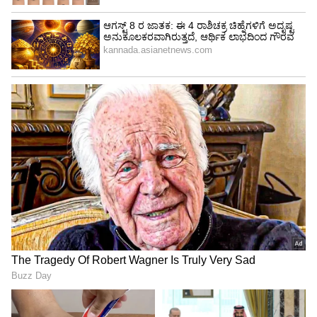
ಡಿಕೆಶಿ ಮುಖ್ಯಮಂತ್ರಿಯಾದ ಮೇಲೆ ಬೆಂಗಳೂರಿನ
ಮೂಲಸೌಕರ್ಯ, ಕುಡಿಯುವ ನೀರು ಮತ್ತು ಟ್ರಾಫಿಕ್
ಸಮಸ್ಯೆಯನ್ನು ಆದ್ಯತೆಯ ಮೇರೆಗೆ ಸರಿಪಡಿಸಬೇಕು. ಇಡೀ
ರಾಜ್ಯದ ದೊಡ್ಡ ಚಿತ್ರಣ ಆತನ ಕಣ್ಣಮುಂದಿದೆ. ಸಿದ್ದರಾಮಯ್ಯ
ಅವರ ಸಹಪಾಠಿಗಳನ್ನು (ಆಪ್ತರನ್ನು) ಕೂಡ ಜೊತೆಯಲ್ಲೇ
ಕರೆದುಕೊಂಡು ಹೋಗಿ ಒಂದು ಅತ್ಯುತ್ತಮ ಸರ್ಕಾರವನ್ನು ಆತ
ನೀಡಲಿದ್ದಾನೆ. ಆತನ ಕಾಲದಲ್ಲಿ ಕನ್ನಡ ನಾಡು ಮತ್ತಷ್ಟು
ಅಭಿವೃದ್ಧಿಯಾಗಲಿದ್ದು, ನನ್ನ ಪ್ರಾರ್ಥನೆ ಸದಾ ಆತನ
ಪರವಾಗಿರುತ್ತದೆ" ಎಂದು ಆಶೀರ್ವದಿಸಿದರು.