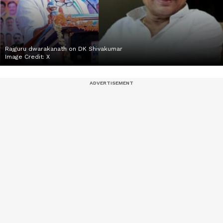
Rajguru dwarakanath on DK Shivakumar
Image Credit:
X