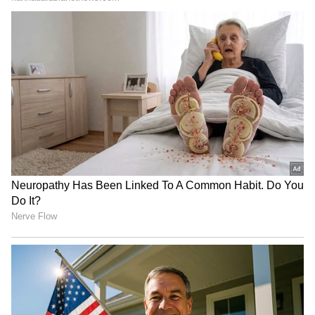
"ರಾಜಕೀಯ ಬೇಡ, ಸಿನಿಮಾನೇ ಪ್ರಾಣ":
ಕನಕೋತ್ಸವದಲ್ಲಿ ರಿಷಬ್ ಶೆಟ್ಟಿ | Rishab
Shetty speech | Suvarna News
ಶೇ.50 ರಿಂದ ಶೇ.18 ಕ್ಕೆ TAX ಇಳಿಕೆ: ಮೋದಿ-
ಟ್ರಂಪ್ ಐತಿಹಾಸಿಕ ಒಪ್ಪಂದ | India US
Trade Deal | Party Rounds