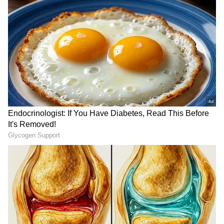
RECOMMENDED STORIES
ದೆಹಲಿಯಲ್ಲಿ ಐದು ಅಂತಸ್ತಿನ ಕಟ್ಟಡ ಕುಸಿತ, ವಿಡಿಯೋ
ವೈರಲ್‌!