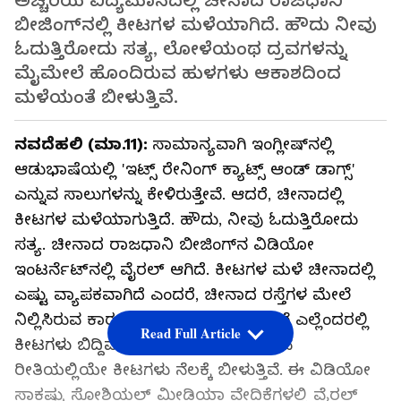
ಅಚ್ಚರಿಯ ವಿದ್ಯಮಾನದಲ್ಲಿ ಚೀನಾದ ರಾಜಧಾನಿ
ಬೀಜಿಂಗ್‌ನಲ್ಲಿ ಕೀಟಗಳ ಮಳೆಯಾಗಿದೆ. ಹೌದು ನೀವು
ಓದುತ್ತಿರೋದು ಸತ್ಯ, ಲೋಳೆಯಂಥ ದ್ರವಗಳನ್ನು
ಮೈಮೇಲೆ ಹೊಂದಿರುವ ಹುಳಗಳು ಆಕಾಶದಿಂದ
ಮಳೆಯಂತೆ ಬೀಳುತ್ತಿವೆ.
ನವದೆಹಲಿ (ಮಾ.11):
ಸಾಮಾನ್ಯವಾಗಿ ಇಂಗ್ಲೀಷ್‌ನಲ್ಲಿ
ಆಡುಭಾಷೆಯಲ್ಲಿ 'ಇಟ್ಸ್‌ ರೇನಿಂಗ್‌ ಕ್ಯಾಟ್ಸ್‌ ಆಂಡ್‌ ಡಾಗ್ಸ್‌'
ಎನ್ನುವ ಸಾಲುಗಳನ್ನು ಕೇಳಿರುತ್ತೇವೆ. ಆದರೆ, ಚೀನಾದಲ್ಲಿ
ಕೀಟಗಳ ಮಳೆಯಾಗುತ್ತಿದೆ. ಹೌದು, ನೀವು ಓದುತ್ತಿರೋದು
ಸತ್ಯ. ಚೀನಾದ ರಾಜಧಾನಿ ಬೀಜಿಂಗ್‌ನ ವಿಡಿಯೋ
ಇಂಟರ್ನೆಟ್‌ನಲ್ಲಿ ವೈರಲ್‌ ಆಗಿದೆ. ಕೀಟಗಳ ಮಳೆ ಚೀನಾದಲ್ಲಿ
ಎಷ್ಟು ವ್ಯಾಪಕವಾಗಿದೆ ಎಂದರೆ, ಚೀನಾದ ರಸ್ತೆಗಳ ಮೇಲೆ
ನಿಲ್ಲಿಸಿರುವ ಕಾರುಗಳು ಹಾಗೂ ರಸ್ತೆಗಳ ಮೇಲೆ ಎಲ್ಲೆಂದರಲ್ಲಿ
Read Full Article
ಕೀಟಗಳು ಬಿದ್ದಿವೆ. ಆಕಾಶದಿಂದ ಮಳೆ ಬೀಳುವ
ರೀತಿಯಲ್ಲಿಯೇ ಕೀಟಗಳು ನೆಲಕ್ಕೆ ಬೀಳುತ್ತಿವೆ. ಈ ವಿಡಿಯೋ
ಸಾಕಷ್ಟು ಸೋಶಿಯಲ್‌ ಮೀಡಿಯಾ ವೇದಿಕೆಗಳಲ್ಲಿ ವೈರಲ್‌