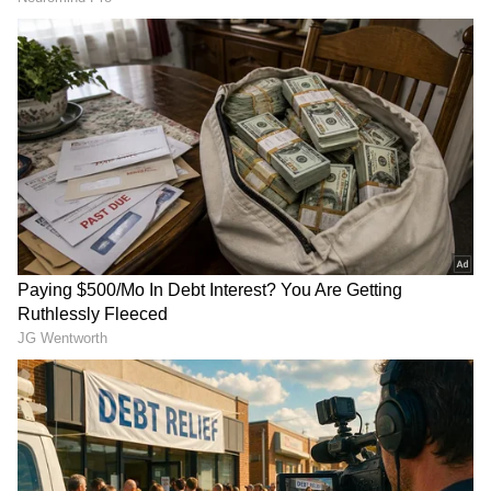
ಶಾಲಾ ವಾಹನ ಎಂದು ಮಕ್ಕಳ ಕಿಡ್​ನ್ಯಾಪ್: ಪೋಷಕರೇ
ಎಚ್ಚರ- Master Anand ಶಾಕಿಂಗ್​ ವಿಷ್ಯ ರಿವೀಲ್​!
RECOMMENDED STORIES
ಘಟನೆ ಹೇಗಾಯಿತು?