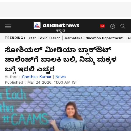
ಕನ್ನಡ
TRENDING :
Yash Toxic Trailer
Karnataka Education Department
A
ಸೋಶಿಯಲ್ ಮೀಡಿಯಾ ಬ್ಲಾಕ್ಔಟ್
ಚಾಲೆಂಜ್‌ಗೆ ಬಾಲಕಿ ಬಲಿ, ನಿಮ್ಮ ಮಕ್ಕಳ
ಬಗ್ಗೆ ಇರಲಿ ಎಚ್ಚರ
Author :
Chethan Kumar
|
News
Published :
Mar 24 2026, 11:03 AM IST