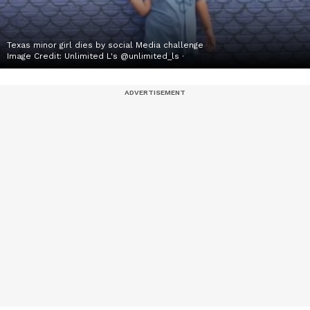
Texas minor girl dies by social Media challenge
Image Credit:
Unlimited L's @unlimited_ls ·