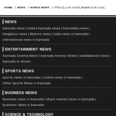
HOME
NEWS
WORLD NEWS
ಸೌದಿಯಲ್ಲಿ ಒಂದೇ ವಾರದಲ್ಲಿ 12,129 ಮಂದಿ ಬಂಧನ, ಕಾರಣ ಇದು
NEWS
kannada news
latest kannada news
karnataka news
bengaluru news
Mysore news
india news in kannada
international news in kannada
ENTERTAINMENT NEWS
Kannada Cinema News
kannada movies review
sandalwood news
kannada tv shows
SPORTS NEWS
sports news in kannada
cricket news in kannada
Other Sports News in Kannada
BUSINESS NEWS
Business news in kannada
share market news in kannada
business ideas in kannada
SCIENCE & TECHNOLOGY