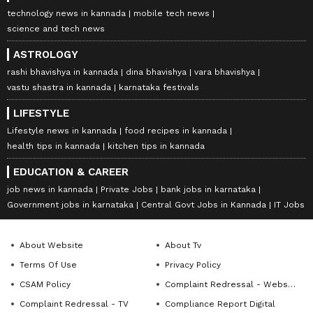
technology news in kannada
mobile tech news
science and tech news
ASTROLOGY
rashi bhavishya in kannada
dina bhavishya
vara bhavishya
vastu shastra in kannada
karnataka festivals
LIFESTYLE
Lifestyle news in kannada
food recipes in kannada
health tips in kannada
kitchen tips in kannada
EDUCATION & CAREER
job news in kannada
Private Jobs
bank jobs in karnataka
Government jobs in karnataka
Central Govt Jobs in Kannada
IT Jobs
About Website
About Tv
Terms Of Use
Privacy Policy
CSAM Policy
Complaint Redressal - Website
Complaint Redressal - TV
Compliance Report Digital