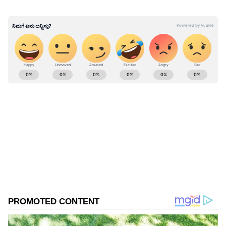
ವಿಧಿಸಲಾಗುತ್ತದೆ. ವಾಹನಗಳು ಮತ್ತು ಆಸ್ತಿಯನ್ನು
ವಶಪಡಿಸಿಕೊಳ್ಳಲಾಗುತ್ತದೆ ಎಂದು ಮಂತ್ರಾಲಯ ತಿಳಿಸಿದೆ.
ಅನುಮಾನಾಸ್ಪದ ಕಾನೂನು ಉಲ್ಲಂಘನೆಗಳನ್ನು ಮಕ್ಕಾ ಮತ್ತು
ರಿಯಾದ್ ಪ್ರದೇಶಗಳಲ್ಲಿ 911 ಟೋಲ್ ಫ್ರೀ ಸಂಖ್ಯೆಗೆ ಮತ್ತು
ದೇಶದ ಇತರ ಭಾಗಗಳಲ್ಲಿ 999 ಅಥವಾ 996 ಸಂಖ್ಯೆಗೆ ವರದಿ
ABOUT THE AUTHOR
ಮಾಡಬಹುದು.
Gowthami K
GK
ಒನ್ ಇಂಡಿಯಾ, ಡೈಲಿಹಂಟ್‌, ವಿಜಯ ಕರ್ನಾಟಕ ವೆಬ್‌, ಈಗ
ಏಷ್ಯಾನೆಟ್ ಕನ್ನಡ ಸೇರಿ 10 ವರ್ಷಗಳಿಂದಲೂ ಡಿಜಿಟಲ್
ಮಾಧ್ಯಮದಲ್ಲಿದ್ದೇನೆ. ಉಜಿರೆಯ ಎಸ್‌ಡಿಎಂನಲ್ಲಿ ಪತ್ರಿಕೋದ್ಯಮದಲ್ಲಿ
ಸ್ನಾತಕೋತ್ತರ ಪದವಿಯಾಗಿದೆ. ಸುಳ್ಯ ತಾಲೂಕಿನ ಕುಕ್ಕುಜಡ್ಕದವಳು.
ಸೌದಿ ಅರೇಬಿಯಾ
ಉದ್ಯೋಗ, ರಾಜಕೀಯ, ದೇಶ-ವಿದೇಶ, ವಿಜ್ಞಾನ ಮತ್ತು ವಾಣಿಜ್ಯ,
ಸುದ್ದಿ
ಅಂತರರಾಷ್ಟ್ರೀಯ ಸುದ್ದಿ
ಸಿನೆಮಾವೆಂದರೆ ಹೆಚ್ಚು ಆಸಕ್ತಿ. ಹಿನ್ನೆಲೆ ಧ್ವನಿ ನೀಡುವುದು ಹವ್ಯಾಸ.