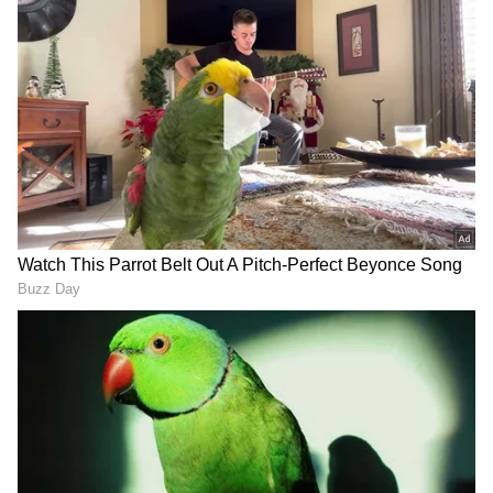
RECOMMENDED STORIES
ಬಟ್ಟೆ ಕಂಡರೆ ನಿಮಗೇನು?
ಬೆಂಗಳೂರು ಜೈಲು ಸೇರಿದ್ದ
ಬಾತ್‌ರೂಂನಿಂದಲೇ ಮೀಟಿಂಗ್
ಜಪಾನ್ ಪ್ರಜೆ! ಜಪಾನ್‌ನಿಂದಲೇ
ಹಾಜರಾದ ಜನಪ್ರತಿನಿಧಿ ಪ್ರಶ್ನೆಗೆ
ಪೊಲೀಸರ ವಿರುದ್ಧ ಗೆದ್ದ ಹಿರೋ..
ಎಲ್ಲರೂ ದಂಗು
ಇಲ್ಲಿ ಪ್ರೇಮ ಕತೆಯೂ ಇದೆ!