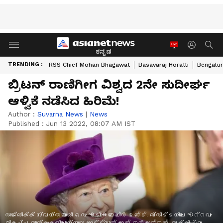
ಕನ್ನಡ
TRENDING :
RSS Chief Mohan Bhagawat
Basavaraj Horatti
Bengalur
ಬ್ರಿಟನ್‌ ರಾಣಿಗೀಗ ವಿಶ್ವದ 2ನೇ ಸುದೀರ್ಘ
ಆಳ್ವಿಕೆ ನಡೆಸಿದ ಹಿರಿಮೆ!
Author :
Suvarna News
|
News
Published :
Jun 13 2022, 08:07 AM IST
രാജ്ഞിക്ക് സ്വന്തമായി ഒരു എടിഎം മെഷീൻ ഉണ്ട്. ബ്രിട്ടനിലെ ഏറ്റവും