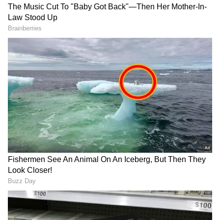
195 ವರ್ಷ: ಪ್ರಧಾನಿ ಮೋದಿಗೂ
ಸಾಲ: ಈಗ ಸಿಕ್ಕಿತು ದಾಖಲೆ- ಹಣ
ಇದೆ ಕುತೂಹಲ ಲಿಂಕ್​- ಏನಿದು
ವಾಪಸಿಗೆ ಮನವಿ; ಮುಂದಾಗಿದ್ದೇ
ವಿಷ್ಯ
ರೋಚಕ
ಬೆಂಗಳೂರು-ಮೆಜೆಸ್ಟಿಕ್ ಬಳಿ ಯಶ್
ಉದ್ಯೋಗಿಗಳಿಗೆ Unhappy
ಹವಾ; ರಾಕಿಂಗ್ ಸ್ಟಾರ್ ನೋಡಲು
Leave ಘೋಷಣೆ.. IT
ನೂರಾರು ಜನ ಫ್ಯಾನ್ಸ್ ಆಗಮನ!
ಕಂಪನಿಗಳಲ್ಲಿ ಹೊಸ ಸಂಚಲನ..!
LATEST VIDEOS
"ರಾಜಕೀಯ ಬೇಡ, ಸಿನಿಮಾನೇ ಪ್ರಾಣ":
ಕನಕೋತ್ಸವದಲ್ಲಿ ರಿಷಬ್ ಶೆಟ್ಟಿ | Rishab
Shetty speech | Suvarna News