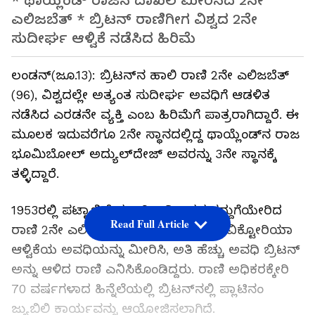
* ಥಾಯ್ಲೆಂಡ್‌ ರಾಜನ ದಾಖಲೆ ಮೀರಿಸಿದ 2ನೇ
ಎಲಿಜಬೆತ್‌ * ಬ್ರಿಟನ್‌ ರಾಣಿಗೀಗ ವಿಶ್ವದ 2ನೇ
ಸುದೀರ್ಘ ಆಳ್ವಿಕೆ ನಡೆಸಿದ ಹಿರಿಮೆ
ಲಂಡನ್‌(ಜೂ.13): ಬ್ರಿಟನ್‌ನ ಹಾಲಿ ರಾಣಿ 2ನೇ ಎಲಿಜಬೆತ್‌
(96), ವಿಶ್ವದಲ್ಲೇ ಅತ್ಯಂತ ಸುದೀರ್ಘ ಅವಧಿಗೆ ಆಡಳಿತ
ನಡೆಸಿದ ಎರಡನೇ ವ್ಯಕ್ತಿ ಎಂಬ ಹಿರಿಮೆಗೆ ಪಾತ್ರರಾಗಿದ್ದಾರೆ. ಈ
ಮೂಲಕ ಇದುವರೆಗೂ 2ನೇ ಸ್ಥಾನದಲ್ಲಿದ್ದ ಥಾಯ್ಲೆಂಡ್‌ನ ರಾಜ
ಭೂಮಿಬೋಲ್‌ ಅದ್ಯುಲ್‌ದೇಜ್‌ ಅವರನ್ನು 3ನೇ ಸ್ಥಾನಕ್ಕೆ
ತಳ್ಳಿದ್ದಾರೆ.
1953ರಲ್ಲಿ ಪಟ್ಟಾಭಿಷೇಕವಾಗಿ ಅಧಿಕಾರದ ಗದ್ದುಗೆಯೇರಿದ
Read Full Article
ರಾಣಿ 2ನೇ ಎಲಿಜಬೆತ್‌ 2015ರಲ್ಲಿಯೇ ರಾಣಿ ವಿಕ್ಟೋರಿಯಾ
ಆಳ್ವಿಕೆಯ ಅವಧಿಯನ್ನು ಮೀರಿಸಿ, ಅತಿ ಹೆಚ್ಚು ಅವಧಿ ಬ್ರಿಟನ್‌
ಅನ್ನು ಆಳಿದ ರಾಣಿ ಎನಿಸಿಕೊಂಡಿದ್ದರು. ರಾಣಿ ಅಧಿಕರಕ್ಕೇರಿ
70 ವರ್ಷಗಳಾದ ಹಿನ್ನೆಲೆಯಲ್ಲಿ ಬ್ರಿಟನ್‌ನಲ್ಲಿ ಪ್ಲಾಟಿನಂ
ಜ್ಯುಬಿಲಿ ಕಾರ್ಯವನ್ನು ಆಯೋಜಿಸಲಾಗಿದೆ.