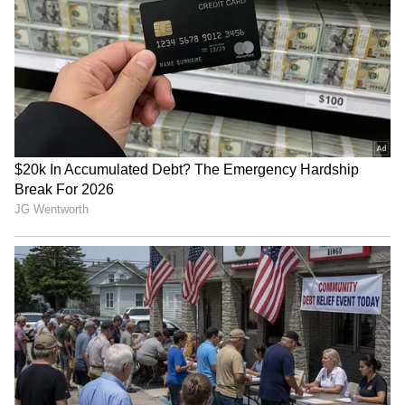
ಶೇ.50 ರಿಂದ ಶೇ.18 ಕ್ಕೆ TAX ಇಳಿಕೆ: ಮೋದಿ-
ಟ್ರಂಪ್ ಐತಿಹಾಸಿಕ ಒಪ್ಪಂದ | India US
Trade Deal | Party Rounds