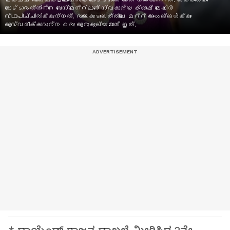
മികച്ച ബാങ്കുകളിലൊന്നായ കോട്ട്സാണ് അത് നൽകുന്നത്. ബക്കിംഗ്ഹാം
കൊട്ടാരത്തിന്റെ ബേസ്മെന്റിലാണ് സ്വകാര്യ ക്യാഷ് മെഷീൻ
സ്ഥാപിച്ചിരിക്കുന്നത്. രാജകുടുംബത്തിലെ മറ്റ് അംഗങ്ങൾക്കും
ആസ്വദിക്കാവുന്ന ഒരു ആനുകൂല്യമാണ് ഇത്.