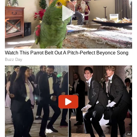
RECOMMENDED STORIES
ವಿಶ್ವದ ಹಳೆಯ ದೈತ್ಯ ಆಮೆಗೀಗ
1917ರಲ್ಲಿ ಬ್ರಿಟಿಷರಿಗೆ 35 ಸಾವಿರ