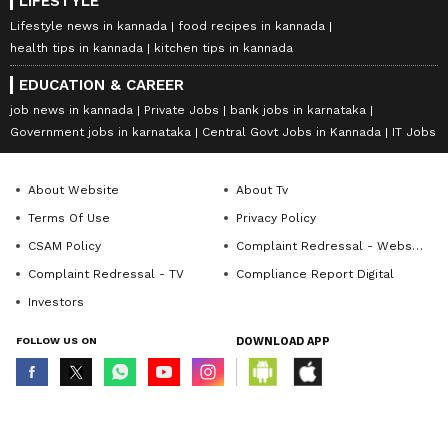
LIFESTYLE
Lifestyle news in kannada
food recipes in kannada
health tips in kannada
kitchen tips in kannada
EDUCATION & CAREER
job news in kannada
Private Jobs
bank jobs in karnataka
Government jobs in karnataka
Central Govt Jobs in Kannada
IT Jobs
About Website
About Tv
Terms Of Use
Privacy Policy
CSAM Policy
Complaint Redressal - Website
Complaint Redressal - TV
Compliance Report Digital
Investors
FOLLOW US ON
DOWNLOAD APP
© Copyright 2026 Asianxt Digital Technologies Private Limited (Formerly
known as Asianet News Media & Entertainment Private Limited) | All Rights
Reserved