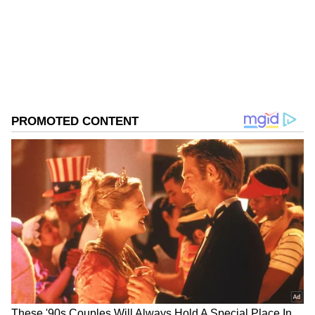
ಥೈಲ್ಯಾಂಡ್
ಫ್ರಾನ್ಸ್‌ನ ದೊರೆ 14 ನೇ ಲೂಯಿಸ್‌ ವಿಶ್ವದಲ್ಲೇ ಅತಿ
ದೀರ್ಘಾವಧಿ ಆಳ್ವಿಕೆ ನಡೆಸಿದ ರಾಜ ಎನಿಸಿಕೊಂಡಿದ್ದಾರೆ.
1643ರಲ್ಲಿ ಅಧಿಕಾರಕ್ಕೇರಿದ ಇವರು 1751ರವರೆಗೆ ಸುಮಾರು
72 ವರ್ಷ ಹಾಗೂ 110 ದಿನಗಳ ಕಾಲ ಆಳ್ವಿಕೆ ನಡೆಸಿದ್ದರು.
1927 ರಿಂದ 2016ರವರೆಗೆ ಸುಮಾರು 70 ವರ್ಷ, 126 ದಿನಗಳ
ಕಾಲ ಆಳ್ವಿಕೆ ನಡೆಸಿದ ಥಾಯ್ಲೆಂಡಿನ ದೊರೆ ಅದ್ಯುಲ್‌ದೇಜ್‌
ಇದೀಗ 3ನೇ ಸ್ಥಾನಕ್ಕೆ ತಳ್ಳಲ್ಪಟ್ಟಿದ್ದಾರೆ.