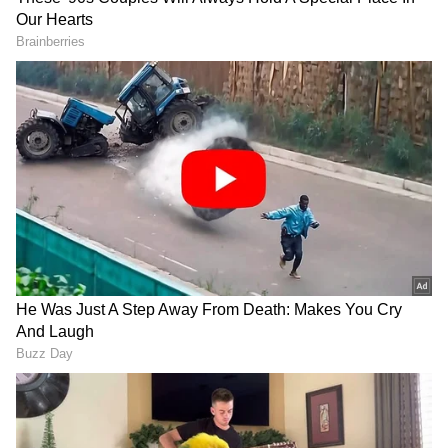
DOWNLOAD APP
ಕರ್ನಾಟಕ, ಭಾರತ (
India News
) ಮತ್ತು ಜಗತ್ತಿನ
ಕ್ಷಣಕ್ಷಣದ ಕನ್ನಡ ಸುದ್ದಿ (
Kannada News
)
ಅಪ್ಡೇಟ್‌ಗಳಿಗಾಗಿ ಏಷ್ಯಾನೆಟ್ ಸುವರ್ಣ ನ್ಯೂಸ್‌ ಫಾಲೋ
ಮಾಡಿ. ಬ್ರೇಕಿಂಗ್ ಸುದ್ದಿ (
Latest Kannada News
),
ವಿಶೇಷ ವರದಿಗಳು ಮತ್ತು ನೇರ ಪ್ರಸಾರಗಳೊಂದಿಗೆ
(
kannada news live
) ಸಂಪೂರ್ಣ ಮಾಹಿತಿ ಒಂದೇ
ಕ್ಲಿಕ್‌ನಲ್ಲಿ ಲಭ್ಯ. ಏಷ್ಯಾನೆಟ್ ಸುವರ್ಣ ನ್ಯೂಸ್ ಅಧಿಕೃತ
ಆ್ಯಪ್ ಡೌನ್‌ಲೋಡ್ ಮಾಡಿ ಹಾಗು ಎಲ್ಲಾ ಅಪ್‌ಡೇಟ್
ಗಳನ್ನು ಪಡೆಯಿರಿ