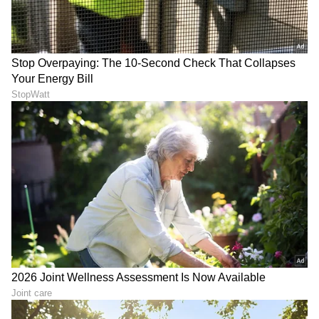
ಅವರ ಹೆಸರಿನೊಂದಿಗೆ ಅವರ ರಾಯಲ್ ಹೈನೆಸ್ ಅನ್ನು
ಬಳಸುವ ಹಕ್ಕನ್ನು ಕೂಡ ಹೊಂದಿರಲಿಲ್ಲ. ಬ್ರಿಟಿಷ್
ಸಿಂಹಾಸನದ ಹಕ್ಕುಗಳಲ್ಲಿ ಪ್ರಿನ್ಸ್ ಆಂಡ್ರ್ಯೂ ಒಂಬತ್ತನೇ
ಸ್ಥಾನದಲ್ಲಿದ್ದರು. ಆರೋಪದ ಹಿನ್ನೆಲೆಯಲ್ಲಿ ಆಂಡ್ರ್ಯೂ ತಮ್ಮ
ರಾಜತ್ವದ ಹುದ್ದೆಯಿಂದ ಕೆಳಗಿಳಿದರು.