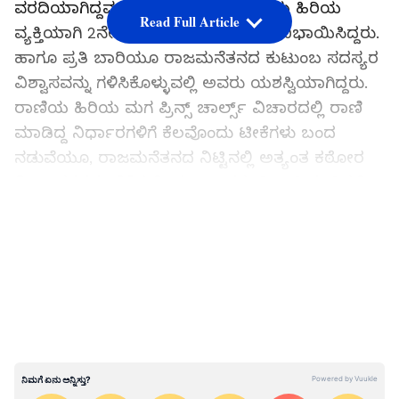
ವರದಿಯಾಗಿದ್ದವು. ಆದರೆ, ಇದೆಲ್ಲವೂ ಮನೆಯ ಹಿರಿಯ
Read Full Article
ವ್ಯಕ್ತಿಯಾಗಿ 2ನೇ ಎಲಿಜಬೆತ್‌ ಸಮರ್ಥವಾಗಿ ನಿಭಾಯಿಸಿದ್ದರು.
ಹಾಗೂ ಪ್ರತಿ ಬಾರಿಯೂ ರಾಜಮನೆತನದ ಕುಟುಂಬ ಸದಸ್ಯರ
ವಿಶ್ವಾಸವನ್ನು ಗಳಿಸಿಕೊಳ್ಳುವಲ್ಲಿ ಅವರು ಯಶಸ್ವಿಯಾಗಿದ್ದರು.
ರಾಣಿಯ ಹಿರಿಯ ಮಗ ಪ್ರಿನ್ಸ್‌ ಚಾರ್ಲ್ಸ್‌ ವಿಚಾರದಲ್ಲಿ ರಾಣಿ
ಮಾಡಿದ್ದ ನಿರ್ಧಾರಗಳಿಗೆ ಕೆಲವೊಂದು ಟೀಕೆಗಳು ಬಂದ
ನಡುವೆಯೂ, ರಾಜಮನೆತನದ ನಿಟ್ಟಿನಲ್ಲಿ ಅತ್ಯಂತ ಕಠೋರ
ನಿರ್ಧಾರಗಳನ್ನು ತೆಗೆದುಕೊಳ್ಳಲು ಅವರು ಹಿಂಜರಿಯುತ್ತಿರಲಿಲ್ಲ.
40 ವರ್ಷದ ಹಿಂದೆ ಪ್ರಿನ್ಸ್‌ ಚಾರ್ಲ್ಸ್‌, ಕ್ಯಾಮಿಲ್ಲಾ ಪಾರ್ಕರ್‌
LATEST VIDEOS
ಎನ್ನುವ ಹುಡುಗಿಯ ಜೊತೆ ಅಫೇರ್‌ ಇರಿಸಿಕೊಂಡಿದ್ದು
ರಾಯಲ್‌ ಫ್ಯಾಮಿಲಿಗೆ ಇರಿಸುಮುರಿಸು ಉಂಟುಮಾಡಿತ್ತು.
ಅದಾದ ಬಳಿಕ ರಾಜಕುಮಾರಿ ಡಯಾನಾ, ಮರಿಸೊಸೆ ಕೇಟ್‌
ಮಿಡ್ಲಟನ್‌ ಹಾಗೂ ಮೇಗನ್‌ ಮರ್ಕಲ್‌ ಕುರಿತಾಗಿಯೂ
ವಿವಾದ ಏರ್ಪಟ್ಟಿತ್ತು. ಇನ್ನು ರಾಣಿಯ 2ನೇ ಮಗ ಆಂಡ್ರ್ಯೂ,
ಅಪ್ರಾಪ್ತ ಬಾಲಕಿಯರ ಮೇಲೆ ಲೈಂಗಿಕ ದೌರ್ಜನ್ಯ ಎಸಗಿದ್ದ
ಆರೋಪವೂ ಕೇಳಿಬಂದಿತ್ತು.