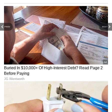
PREV
NEXT
ವಿಲಿಯಂ ಪತ್ನಿಯ ಟಾಪ್‌ಲೆಸ್‌ ಫೋಟೋ:
2012ರಲ್ಲಿ
ಡಯಾನಾಳ ಹಿರಿಯ ಮಗ ಪ್ರಿನ್ಸ್ ವಿಲಿಯಂನ (Prince
Willia) ಪತ್ನಿ ಕೇಟ್‌ ಮಿಡ್ಲ್‌ಟನ್‌ನ (Kate Middleto)
ಟಾಪ್‌ಲೆಟ್‌ ಫೋಟೋ ಫ್ರೆಂಚ್‌ ಮ್ಯಾಗಝೀನ್‌ನಲ್ಲಿ
ಪ್ರಕಟವಾಗಿತ್ತು. ಇದು ರಾಯಲ್‌ ಫ್ಯಾಮಿಲಿ ಆಕ್ರೋಶಕ್ಕೆ