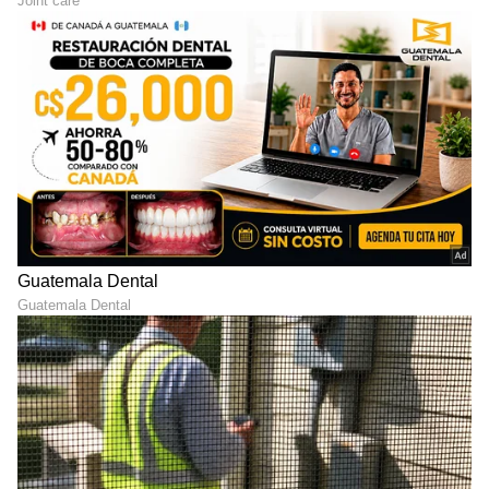
ಇಂಗ್ಲೆಂಡ್ ರಾಣಿ ಸದಾ ಕಾಲ ಧರಿಸ್ತಿದ್ದ ಈ ನೆಕ್ಲೇಸ್‌ ಭಾರತ
ಮೂಲದ್ದು
ಅತ್ಯಾಚಾರದ ಆರೋಪ ಹೊತ್ತು ರಾಜಪದವಿ ತೊರೆದ
ಎಲಿಜಬೆತ್‌ ರಾಣಿಯ ಮಗ:
ರಾಜಮನೆತನದ ಇತಿಹಾಸದಲ್ಲಿ
ಅತಿದೊಡ್ಡ ಮುಜುಗರವು ರಾಜಕುಮಾರ ಆಂಡ್ರ್ಯೂನಿಂದ
ಎದುರಾಗಿತ್ತು. ಅಪ್ರಾಪ್ತ ಬಾಲಕಿಗೆ ಲೈಂಗಿಕ ಕಿರುಕುಳ ನೀಡಿದ
ಆರೋಪ ಅವರ ಮೇಲಿತ್ತು. 2019 ರಲ್ಲಿ ಬೆಳಕಿಗೆ ಬಂದ
ಪ್ರಕರಣವನ್ನು 'ಎಪ್ಸ್ಟೀನ್ ಹಗರಣ' ಎಂದು ಕರೆಯಲಾಯಿತು.
ಇದರ ನಂತರ ಪ್ರಿನ್ಸ್ ಆಂಡ್ರ್ಯೂಗೆ ನೀಡಲಾದ ಡ್ಯೂಕ್ ಆಫ್
ಯಾರ್ಕ್ ರಾಜಪದವಿಯನ್ನು ಹಿಂತೆಗೆದುಕೊಳ್ಳಲಾಯಿತು.