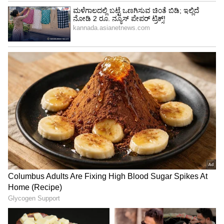
2005ರ ಏಪ್ರಿಲ್‌ನಲ್ಲಿ ಚಾರ್ಲ್ಸ್‌, ಕ್ಯಾಮಿಲಾ ಪಾರ್ಕರ್‌ನ
ವಿವಾಹವಾಗಿದ್ದರು. ರಾಣಿ ಆಳ್ವಿಕೆಯ 70ನೇ ವರ್ಷದ ವೇಳೆ,
ಹಾಗೇನಾದರೂ ಚಾರ್ಲ್ಸ್‌ ಬ್ರಿಟನ್‌ನ ಮುಂದಿನ ರಾಜನಾದಲ್ಲಿ,
ಕ್ಯಾಮಿಲ್ಲಾ ಬ್ರಿಟನ್‌ನ ಮುಂದಿನ ರಾಣಿ ಆಗುತ್ತಾಳೆ ಎಂದು
ಸ್ವತಃ ಎಲಿಜಬೆತ್‌ ಘೋಷಿಸಿದ್ದರು. ಇದರೊಂದಿಗೆ
ಕ್ಯಾಮಿಲ್ಲಾರನ್ನು ರಾಜಮನೆತನಕ್ಕೆ ಅವರು ಸೇರಿಸಿಕೊಂಡಿದ್ದರು.
ರಾಜಮನೆತನ ಬಿಟ್ಟ ಡಯಾನಾಳ 2ನೇ ಮಗ:
ಡಯಾನಾ
ಅವರ ಕಿರಿಯ ಮಗ ಪ್ರಿನ್ಸ್ ಹ್ಯಾರಿ ಮತ್ತು ಪತ್ನಿ ಮಗನ್ 9
ಜನವರಿ 2020 ರಂದು ರಾಜಮನೆತನದಿಂದ ಬೇರ್ಪಟ್ಟರು.
ಅವರು ಬ್ರಿಟನ್‌ನಿಂದ ಅಮೆರಿಕಕ್ಕೆ ತೆರಳಿದರು. ರಾಜಕುಮಾರ
ಹ್ಯಾರಿ ಮತ್ತು ಮೇಘನ್ ರಾಜಮನೆತನದಿಂದ
ಬೇರ್ಪಟ್ಟಿರುವುದು ತುಂಬಾ ಕಷ್ಟಕರವಾದ ಅನುಭವ ಎಂದು
ಸಂದರ್ಶನವೊಂದರಲ್ಲಿ ಹೇಳಿದ್ದರು. ತಾಯಿ ಪ್ರಿನ್ಸೆಸ್
ಡಯಾನಾಗೆ ಆದಂತೆ ತನಗಾಗಿತ್ತು ಎಂದು ಹ್ಯಾರಿ ಹೇಳಿದ್ದರು.
ಹ್ಯಾರಿ ತನ್ನ ತಾಯಿಯ ಸ್ಥಿತಿ ಎಷ್ಟು ಕೆಟ್ಟದಾಗಿದೆ ಎಂದು