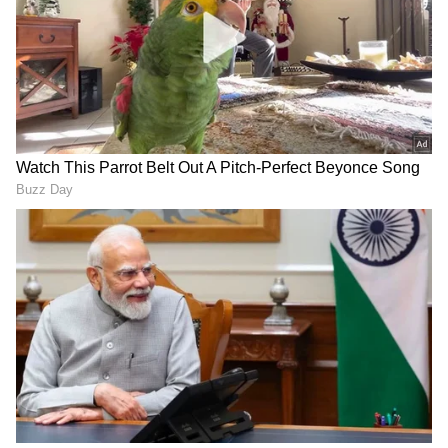
ರಷ್ಯನ್ ಹುಡ್ಗೀರು ನೋಡೋಕೆ
ಯುದ್ಧಕ್ಕೆ ಹೋಗೋ ಸೈನಿಕರನ್ನು
ಸೂಪರ್; ಯೋಧರ ವಿಚಾರದಲ್ಲಿ
ಯಾಕೆ ಮದುವೆ ಆಗ್ತಿದ್ದಾರೆ
ಭಾರೀ ಡೇಂಜರ್! ಇಲ್ಲಿದೆ 'ಬ್ಲ್ಯಾಕ್
ಹುಡುಗಿಯರು? ಬ್ಲಾಕ್ ವಿಡೋ
ವಿಡೋ' ಶಾಕಿಂಗ್ ಸ್ಕ್ಯಾಮ್!
ಡೇಂಜರ್ ಗೇಮ್ !
Age is just a number!
ರಷ್ಯಾ ಆಧ್ಯಕ್ಷ ಪುಟಿನ್ 194 ವರ್ಷ
ವಿಮಾನದ ರೆಕ್ಕೆ ಮೇಲೆ ನಿಂತು
ಬದುಕ್ತಾರಾ? ದುರ್ಬಲಗೊಳ್ಳೋ
ಹಾರಿದ 97 ವರ್ಷದ ಅಜ್ಜಿ..
ಜೀವಕೋಶಗಳ ನಿಯಂತ್ರಣ
ಬೆರಗುಗೊಳಿಸೋ ವಿಡಿಯೋ