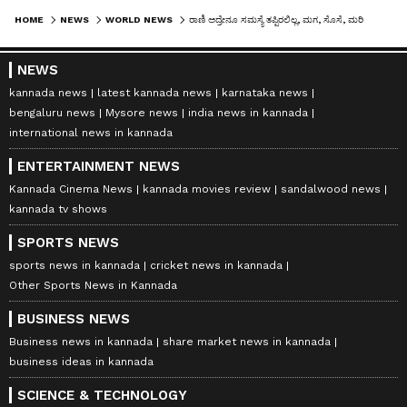
HOME
NEWS
WORLD NEWS
ರಾಣಿ ಅದ್ರೇನೂ ಸಮಸ್ಯೆ ತಪ್ಪಿರಲಿಲ್ಲ, ಮಗ, ಸೊಸೆ, ಮರಿಸೊಸೆಯ ವಿವಾದಗಳಿಗೆ ಮದ್ದು ಅರೆದಿದ್ದ ಎಲಿಜಬೆತ್‌!
NEWS
kannada news
latest kannada news
karnataka news
bengaluru news
Mysore news
india news in kannada
international news in kannada
ENTERTAINMENT NEWS
Kannada Cinema News
kannada movies review
sandalwood news
kannada tv shows
SPORTS NEWS
sports news in kannada
cricket news in kannada
Other Sports News in Kannada
BUSINESS NEWS
Business news in kannada
share market news in kannada
business ideas in kannada
SCIENCE & TECHNOLOGY