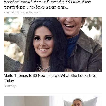
LATEST VIDEOS
"ರಾಜಕೀಯ ಬೇಡ, ಸಿನಿಮಾನೇ ಪ್ರಾಣ":
ಕನಕೋತ್ಸವದಲ್ಲಿ ರಿಷಬ್ ಶೆಟ್ಟಿ | Rishab
Shetty speech | Suvarna News
ಶೇ.50 ರಿಂದ ಶೇ.18 ಕ್ಕೆ TAX ಇಳಿಕೆ: ಮೋದಿ-
ಟ್ರಂಪ್ ಐತಿಹಾಸಿಕ ಒಪ್ಪಂದ | India US
Trade Deal | Party Rounds