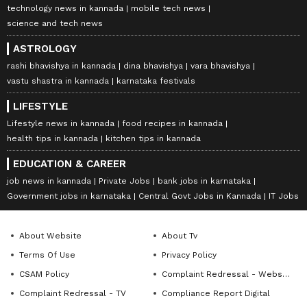
technology news in kannada
mobile tech news
science and tech news
ASTROLOGY
rashi bhavishya in kannada
dina bhavishya
vara bhavishya
vastu shastra in kannada
karnataka festivals
LIFESTYLE
Lifestyle news in kannada
food recipes in kannada
health tips in kannada
kitchen tips in kannada
EDUCATION & CAREER
job news in kannada
Private Jobs
bank jobs in karnataka
Government jobs in karnataka
Central Govt Jobs in Kannada
IT Jobs
About Website
About Tv
Terms Of Use
Privacy Policy
CSAM Policy
Complaint Redressal - Website
Complaint Redressal - TV
Compliance Report Digital