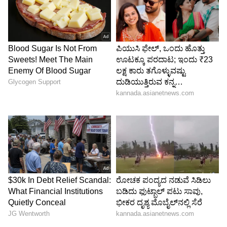
ಊಹಿಸಲು ಸಹ ಸಾಧ್ಯವಿಲ್ಲ ಎಂದು ಈ ವೇಳೆ ಹೇಳಿದ್ದರು.
ಹ್ಯಾರಿಯ ಪತ್ನಿ ಮಗನ್ ಮಾಜಿ ಚಲನಚಿತ್ರ ತಾರೆ ಮತ್ತು
ಬ್ರಿಟಿಷ್‌ ಆಗಿರಲಿಲ್ಲ. ತನ್ನ ಅತ್ತೆಯಂತೆ ಮೇಘನ್‌ ಬದುಕಬೇಕು
ಎಂದು ಆಸೆ ಪಟ್ಟಿದ್ದರು. ಆದರೆ, ಮೇಘನ್‌ ಕೂಡ ಡಯಾನಾಳ
ರೀತಿ ಹೊರಗಿನವರು. ಮೇಘನ್‌ ತನ್ನ ಜೀವನಶೈಲಿಯ
ಕಾರಣಕ್ಕೆ ರಾಜಮನೆತನದ ಕೋಪ ಎದುರಿಸಿದರು. ಹೆಂಡತಿಯ
ಸಲುವಾಗಿ ರಾಜಕುಮಾರ ಹ್ಯಾರಿ ಕೂಡ ಮನೆತನದಿಂದ
ದೂರವಾದ. ಇವೆಲ್ಲದರ ಹಿಂದಿದ್ದ ಪಾತ್ರ ಎಲಿಜಬೆತ್‌ ರಾಣಿ.
Queen Elizabeth II Passes Away: ದೀರ್ಘ
ಅವಧಿಯ ಕಾಲ ಬ್ರಿಟನ್‌ ರಾಣಿಯಾಗಿದ್ದ ಎಲಿಜಬೆತ್ II
ನಿಧನ