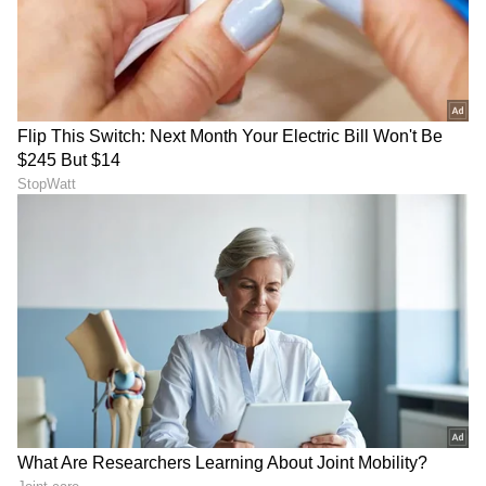
ಕಾರಣವಾಯಿತು. ಸ್ವತಃ ವಿಲಿಯಂ ಇದಕ್ಕೆ ಆಕ್ರೋಶ
ವ್ಯಕ್ತಪಡಿಸಿದ್ದ. ಮ್ಯಾಗಝೀನ್‌ನ 6 ಮಂದಿ ಸದಸ್ಯರ ವಿರುದ್ಧ
ದೂರು ಕೂಡ ದಾಖಲಾಯಿತು. ಕೇಟ್ ಮಿಡಲ್ಟನ್ ತನ್ನ
ಮೈದುನ ಪ್ರಿನ್ಸ್ ಹ್ಯಾರಿ ಮತ್ತು ಅವರ ಪತ್ನಿ ಮೇಗನ್ ಮರ್ಕೆಲ್
ಅವರೊಂದಿಗೆ ಜಗಳವಾಡಿದ್ದಾರೆ ಎಂದು ಆರೋಪ
ಮಾಡಲಾಗಿತ್ತು. ಈ ಬಗ್ಗೆ ರಾಜಮನೆತನದವರು ಮೌನ
ವಹಿಸಿದ್ದರು. ಕೇಟ್ ಮಿಡಲ್ಟನ್ ತನ್ನ ಮೊದಲ ಮಗುವಿಗೆ ಜನ್ಮ
ನೀಡಲಿರುವಾಗ, ಅವಳನ್ನು ನೋಡಿಕೊಳ್ಳುತ್ತಿದ್ದ ನರ್ಸ್
ಆತ್ಮಹತ್ಯೆ ಮಾಡಿಕೊಂಡಳು. ಈ ಬಗ್ಗೆ ರಾಜಮನೆತನದ
ಮೇಲೂ ಪ್ರಶ್ನೆಗಳು ಎದ್ದಿದ್ದವು.