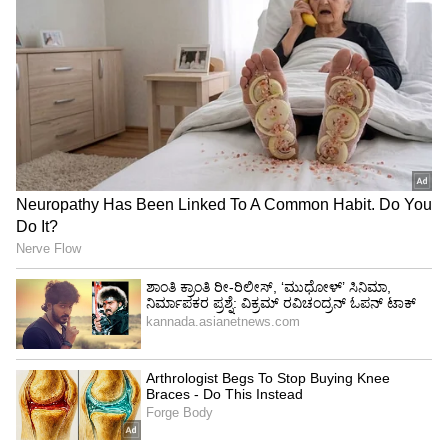
ಮದುವೆಯಾದ ಮಹಿಳೆಯ ಜೊತೆ ಮಗನ ಅಫೇರ್‌:
ಡಯನಾಳನ್ನು ಮದುವೆಯಾಗುವ ಮುನ್ನವೇ ಪ್ರಿನ್ಸ್‌ ಚಾರ್ಲ್ಸ್‌,
ಅದಾಗಲೇ ಮದುವೆಯಾಗಿದ್ದ ಕ್ಯಾಮಿಲ್ಲಾ ಪಾರ್ಕರ್‌ ಜೊತೆ
ಅಫೇರ್‌ ಇರಿಸಿಕೊಂಡಿದ್ದರು. ಈ ಸಂಬಂಧ ರಾಜಮನೆತನದಲ್ಲಿ
ಇರಿಸುಮುರಿಸು ಉಂಟು ಮಾಡಿತ್ತು. ಮನೆತನದ
ಮರ್ಯಾದೆಯ ಬಗ್ಗೆ ಚಾರ್ಲ್ಸ್‌ಗೆ ರಾಣಿ ಎಲಿಜಬೆತ್‌
ಬುದ್ಧಿಯನ್ನೂ ಹೇಳಿದ್ದರು. ಆದರೆ, ಯಾವುದೇ
ಪ್ರಯೋಜನವಾಗಲಿಲ್ಲ. 1997 ಆಗಸ್ಟ್‌ 31 ರಂದು ಡಯಾನಾ
ಪ್ಯಾರಿಸ್‌ನಲ್ಲಿ ನಡೆದ ರಸ್ತೆ ಅಪಘಾತದಲ್ಲಿ ಸಾವು ಕಂಡಿದ್ದರು.
ಈ ವೇಳೆ 36 ವರ್ಷದ ಡಯಾನಾ ಜೊತೆ ಆಕೆಯ ಗೆಳೆಯ
ದೋದಿ ಅಲ್‌ ಫಯಾದ್‌ ಇದ್ದ. ಇದಾದ ಬಳಿಕ 199ರಿಂದ
ಮತ್ತೊಮ್ಮೆ ಚಾರ್ಲ್ಸ್‌ ಹಾಗೂ ಡಯಾನಾ ಸಂಬಂಧ
ಆರಂಭಿಸಿದರು. ಸುದೀರ್ಘ ಕಾಲದ ಸಂಬಂಧದ ನಂತರ