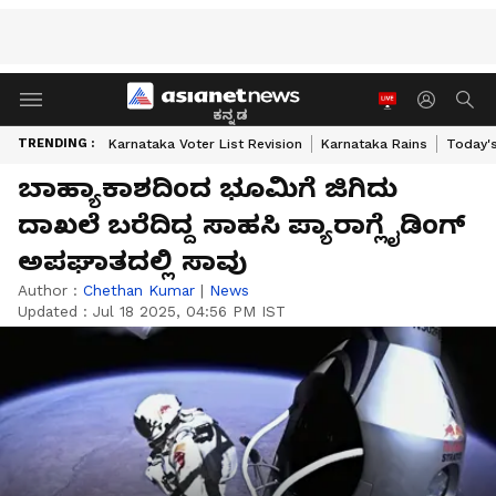
ಕನ್ನಡ
TRENDING :
Karnataka Voter List Revision
Karnataka Rains
Today'
ಬಾಹ್ಯಾಕಾಶದಿಂದ ಭೂಮಿಗೆ ಜಿಗಿದು
ದಾಖಲೆ ಬರೆದಿದ್ದ ಸಾಹಸಿ ಪ್ಯಾರಾಗ್ಲೈಡಿಂಗ್
ಅಪಘಾತದಲ್ಲಿ ಸಾವು
Author :
Chethan Kumar
|
News
Updated :
Jul 18 2025, 04:56 PM IST