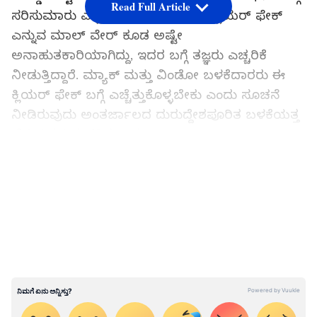
Read Full Article
ಸರಿಸುಮಾರು ಎಲ್ಲರಿಗೂ ತಿಳಿದಿದೆ. ಆದರೆ, ಕ್ಲಿಯರ್‌ ಫೇಕ್‌
ಎನ್ನುವ ಮಾಲ್‌ ವೇರ್‌ ಕೂಡ ಅಷ್ಟೇ
ಅನಾಹುತಕಾರಿಯಾಗಿದ್ದು, ಇದರ ಬಗ್ಗೆ ತಜ್ಞರು ಎಚ್ಚರಿಕೆ
ನೀಡುತ್ತಿದ್ದಾರೆ. ಮ್ಯಾಕ್‌ ಮತ್ತು ವಿಂಡೋ ಬಳಕೆದಾರರು ಈ
ಕ್ಲಿಯರ್‌ ಫೇಕ್‌ ಬಗ್ಗೆ ಎಚ್ಚೆತ್ತುಕೊಳ್ಳಬೇಕು ಎಂದು ಸೂಚನೆ
ನೀಡಿರುವುದು ಅಂತರ್ಜಾಲದ ದುರುದ್ದೇಶಪೂರಿತ ಬಳಕೆಯತ್ತ
ಹೆಚ್ಚಿನ ಗಮನ ಹರಿಸಲು ಸಕಾಲ.
LATEST VIDEOS
ಇಂದು ಬಹಳಷ್ಟು ಜನ ಲ್ಯಾಪ್‌ ಟಾಪ್‌ (Laptop)
ಬಳಸುತ್ತಾರೆ. ಸಾಫ್ಟ್‌ ವೇರ್‌ (Software) ತಂತ್ರಜ್ಞರಿಂದ
ಹಿಡಿದು ಮನೆಯಲ್ಲೇ ಕೆಲಸ ಮಾಡುವ ಸಾಮಾನ್ಯ
ಉದ್ಯೋಗಿಗಳವರೆಗೆ ಎಲ್ಲರಿಗೂ ಲ್ಯಾಪ್‌ ಟಾಪ್‌ ಬೇಕು.
ಅದರಲ್ಲಿ ಅಂತರ್ಜಾಲದ (Internet) ಜಗತ್ತನ್ನು
ಸಂಪರ್ಕಿಸಬಲ್ಲ ಸಫಾರಿ ಅಥವಾ ಕ್ರೋಮ್‌ ಬ್ರೌಸರ್‌
(Chrome Browser) ಗಳು ಬೇಕು. ಅವುಗಳಲ್ಲೇ ವೈರಸ್‌