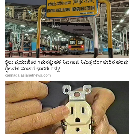
ಮಾಹಿತಿಗಳು, ವೀಡಿಯೋಗಳ ತಪ್ಪು ಬಳಕೆ ಇದರಿಂದ
ಹೆಚ್ಚಾಗಬಹುದು. ಪ್ರಸ್ತುತ, ಹ್ಯಾಕರ್‌ ಗಳು ಕ್ಲಿಯರ್‌ ಫೇಕ್‌
ಮೂಲಕ, ಎಎಂಓಎಸ್‌ ನಿಂದ ಮ್ಯಾಕ್‌ ಬಳಕೆದಾರರನ್ನು
ಭವಿಷ್ಯದ ಎಐ ತಜ್ಞರನ್ನು
ಉಕ್ಕಿನ ವಲಯದಲ್ಲಿ ಭಾರತದ
(Users) ತಲುಪಿವೆ.
ರೂಪಿಸಲು ಮುಂದಾದ
ಐತಿಹಾಸಿಕ ಸಾಧನೆ: ವಿಶ್ವದ
ಕಾಗ್ನಿಜೆಂಟ್, ಯುವ
ಅತ್ಯಂತ ಬಲಿಷ್ಠ ‘ವೆಲ್ಡೆಡ್ ಪೈಪ್’
ಎಂಜಿನಿಯರ್‌ಗಳಿಗೆ ಬಂಪರ್
ಉತ್ಪಾದಿಸಿದ AM/NS ಇಂಡಿಯಾ!
ಅವಕಾಶ!