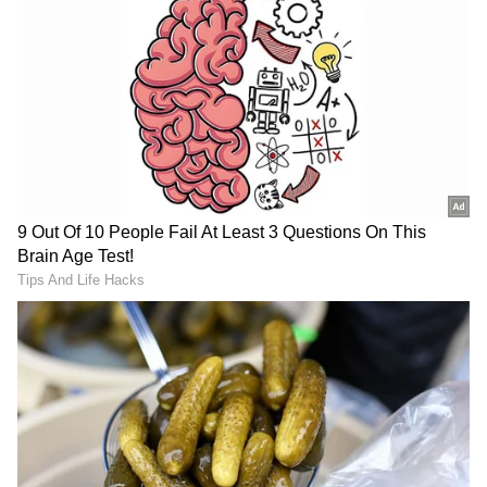
ಸಾಮಾಜಿಕ ಮಾಧ್ಯಮ
ಸಮಗ್ರ ಸುದ್ದಿ ಮೂಲವನ್ನಾಗಿ asianet suvarna news ಅನ್ನು
ಆಯ್ಕೆ ಮಾಡಿಕೊಳ್ಳಿ
ಚಂದ್ರಯಾನ-3 ಯಶಸ್ಸಿನ ಬಳಿಕ ಭಾರತದ ನೂತನ
ಬಿಲಿಯನೇರ್ ಆಗಿ ಹೊರಹೊಮ್ಮಿದ 60 ವರ್ಷದ
ಇಂಜಿನಿಯರ್‌!
ಏನಿದು ಕ್ಲಿಯರ್‌ ಫೇಕ್?
ಕ್ಲಿಯರ್‌ ಫೇಕ್‌ (ClearFake) ಎನ್ನುವುದು ಡೀಪ್‌ ಫೇಕ್‌
(DeepFake) ನಂತೆಯೇ ಮಷಿನ್‌ ಲರ್ನಿಂಗ್‌ (Machine
Learning) ಮೂಲಕ ಸೃಷ್ಟಿಸಿರುವ ಒಂದು ತಂತ್ರಜ್ಞಾನ.
ಭಾವಚಿತ್ರ, ವೀಡಿಯೋ ಅಥವಾ ವೆಬ್‌ ಸೈಟ್‌ ಗಳನ್ನು ಅವು
ಹೇಗಿದೆಯೋ ಹಾಗೆಯೇ ಚೂರೂ ಅನುಮಾನಕ್ಕೆ
ಆಸ್ಪದವಿಲ್ಲದಂತೆ ನಿರ್ಮಿಸುತ್ತದೆ. ಇಮೇಜ್‌ ಸ್ಲೈಸಿಂಗ್‌,
ಫೇಷಿಯಲ್‌ ರೆಕಗ್ನಿಷನ್‌, ವಾಯ್ಸ್‌ ಸಿಂಥೆಸಿಸ್‌ ನಂತಹ ಹಲವು