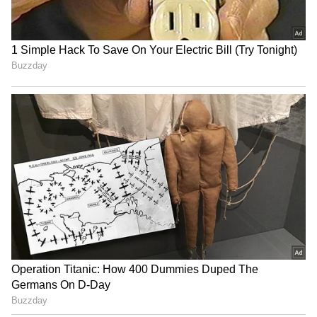
LATEST VIDEOS
"ರಾಜಕೀಯ ಬೇಡ, ಸಿನಿಮಾನೇ ಪ್ರಾಣ":
ಕನಕೋತ್ಸವದಲ್ಲಿ ರಿಷಬ್ ಶೆಟ್ಟಿ | Rishab
Shetty speech | Suvarna News
ಶೇ.50 ರಿಂದ ಶೇ.18 ಕ್ಕೆ TAX ಇಳಿಕೆ: ಮೋದಿ-
ಟ್ರಂಪ್ ಐತಿಹಾಸಿಕ ಒಪ್ಪಂದ | India US
Trade Deal | Party Rounds