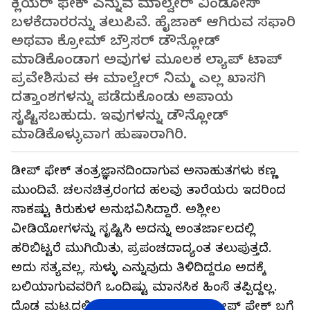
ಕ್ಲಿಯರ್‌ ಫೇಕ್‌ ಎನ್ನುವ ಮಾಲ್ವೇರ್‌ ವಿಂಡೋಸ್‌
ಬಳಕೆದಾರರನ್ನು ತಲುಪಿವೆ. ಹೈಜಾಕ್‌ ಆಗಿರುವ ಸಫಾರಿ
ಅಥವಾ ಕ್ರೋಮ್‌ ಬ್ರೌಸರ್‌ ಡೌನ್ಲೋಡ್‌
ಮಾಡಿಕೊಂಡಾಗ ಅವುಗಳ ಮೂಲಕ ಲ್ಯಾಪ್‌ ಟಾಪ್‌
ಪ್ರವೇಶಿಸುವ ಈ ಮಾಲ್ವೇರ್‌ ನಿಮ್ಮ ಎಲ್ಲ ಖಾಸಗಿ
ದತ್ತಾಂಶಗಳನ್ನು ಪಡೆದುಕೊಂಡು ಅಪಾಯ
ಸೃಷ್ಟಿಸಬಹುದು. ಇವುಗಳನ್ನು ಡೌನ್ಲೋಡ್‌
ಮಾಡಿಕೊಳ್ಳುವಾಗ ಹುಷಾರಾಗಿರಿ.
ಡೀಪ್‌ ಫೇಕ್‌ ತಂತ್ರಜ್ಞಾನದಿಂದಾಗುವ ಅನಾಹುತಗಳು ಕಣ್ಣ
ಮುಂದಿವೆ. ಚಲನಚಿತ್ರರಂಗದ ಹಲವು ತಾರೆಯರು ಇದರಿಂದ
ಸಾಕಷ್ಟು ಕಿರುಕುಳ ಅನುಭವಿಸಿದ್ದಾರೆ. ಅಶ್ಲೀಲ
ವೀಡಿಯೋಗಳನ್ನು ಸೃಷ್ಟಿಸಿ ಅದನ್ನು ಅಂತರ್ಜಾಲದಲ್ಲಿ
ಹರಿಬಿಟ್ಟರೆ ಮುಗಿಯಿತು, ಪ್ರಪಂಚದಾದ್ಯಂತ ತಲುಪುತ್ತದೆ.
ಅದು ಸತ್ಯವಲ್ಲ, ಸುಳ್ಳು ಎನ್ನುವುದು ತಿಳಿದಿದ್ದರೂ ಅದಕ್ಕೆ
ಬಲಿಯಾಗುವವರಿಗೆ ಒಂದಿಷ್ಟು ಮಾನಸಿಕ ಹಿಂಸೆ ತಪ್ಪಿದ್ದಲ್ಲ.
ದೊಡ್ಡ ಮಟ್ಟದಲ್ಲಿ ಸುದ್ದಿಯಾದ ಬಳಿಕ ಈಗ ಡೀಪ್‌ ಫೇಕ್‌ ಬಗ್ಗೆ