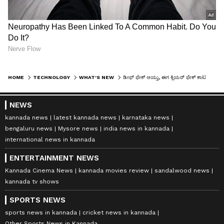
HOME
TECHNOLOGY
WHAT'S NEW
ಡೀಫ್‌ ಫೇಕ್‌ ಆಯ್ತು, ಈಗ ಕ್ಲಿಯರ್‌ ಫೇಕ್‌ ಕಾಟ ಶುರು: ಇದು ಇನ್ನೂ ಡೇಂಜರಸ್
NEWS
kannada news
latest kannada news
karnataka news
bengaluru news
Mysore news
india news in kannada
international news in kannada
ENTERTAINMENT NEWS
Kannada Cinema News
kannada movies review
sandalwood news
kannada tv shows
SPORTS NEWS
sports news in kannada
cricket news in kannada
Other Sports News in Kannada