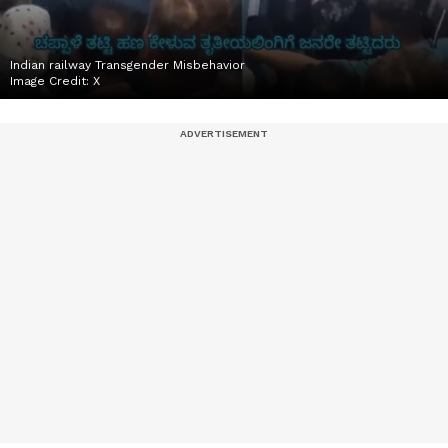
Indian railway Transgender Misbehavior
Image Credit:
X