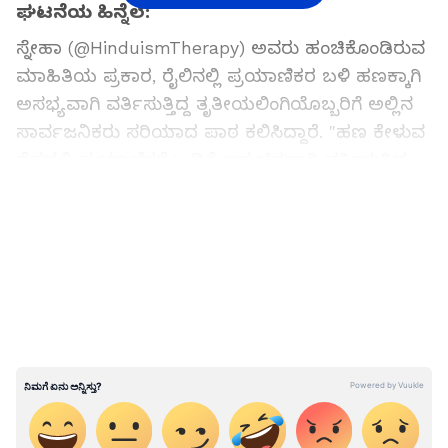
ಘಟನೆಯ ಹಿನ್ನೆಲೆ:
ಸ್ನೇಹಾ (@HinduismTherapy) ಅವರು ಹಂಚಿಕೊಂಡಿರುವ
ಮಾಹಿತಿಯ ಪ್ರಕಾರ, ರೈಲಿನಲ್ಲಿ ಪ್ರಯಾಣಿಕರ ಬಳಿ ಹಣಕ್ಕಾಗಿ
ಅಸಭ್ಯವಾಗಿ ವರ್ತಿಸುತ್ತಿದ್ದ ತೃತೀಯಲಿಂಗಿಯೊಬ್ಬರಿಗೆ ಅಲ್ಲಿನ
ಸಾರ್ವಜನಿಕರು ಸರಿಯಾದ ಪಾಠ ಕಲಿಸಿದ್ದಾರೆ. "ಹಣ ಕೇಳುವ
ನೆಪದಲ್ಲಿ ಪ್ರಯಾಣಿಕರೊಂದಿಗೆ ಅನುಚಿತವಾಗಿ ವರ್ತಿಸುತ್ತಿದ್ದ
ವ್ಯಕ್ತಿಗೆ ಜನರು ತಕ್ಕ ಪಾಠ ಕಲಿಸಿದ್ದಾರೆ," ಎಂದು ಅವರು
LATEST VIDEOS
ಬರೆದುಕೊಂಡಿದ್ದಾರೆ. ಈ ಪೋಸ್ಟ್ ಬೆನ್ನಲ್ಲೇ ರೈಲ್ವೆ
ಪ್ರಯಾಣಿಕರು ತಮ್ಮ ಕಹಿ ಅನುಭವಗಳನ್ನು
ಹಂಚಿಕೊಳ್ಳುತ್ತಿದ್ದಾರೆ.
ಪ್ರಯಾಣಿಕರ ಆಕ್ರೋಶ ಮತ್ತು ಕಮೆಂಟ್ಸ್:
ಈ ಪೋಸ್ಟ್‌ಗೆ ಕಮೆಂಟ್ ಮಾಡಿರುವ ಅನೇಕರು ತಮಗಾದ
ಕಿರುಕುಳವನ್ನು ವಿವರಿಸಿದ್ದಾರೆ. ‘ಈ ಜನರು ತಂಡವಾಗಿ ಬಂದು
ಅಸಭ್ಯವಾಗಿ ವರ್ತಿಸುತ್ತಾರೆ. ಸಭ್ಯ ನಾಗರಿಕರಿಗೆ ಕಿರುಕುಳ