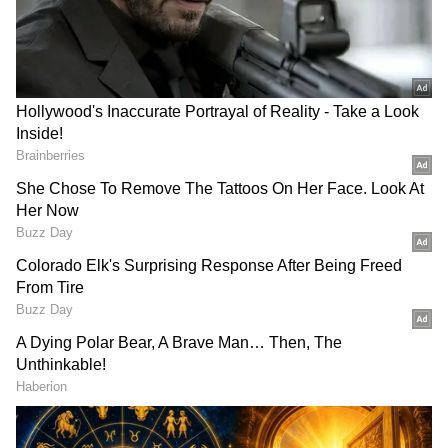
Related Articles
DOWNLOAD APP
ಶಿವಮೊಗ್ಗ-ಶೃಂಗೇರಿ-ಮಂಗಳೂರು ಹೊಸ ರೈಲು ಮಾರ್ಗ,
3,300 ಕೋಟಿ ರು. ಯೋಜನಾ ವೆಚ್ಚ, ವಂದೇ ಭಾರತ್
ಶೀಘ್ರ!
ಕೊಂಕಣ ರೈಲ್ವೆಯ ಮೂಲ್ಕಿ ರೈಲು ನಿಲ್ದಾಣದ ಬಹುದೊಡ್ಡ
ಬದಲಾವಣೆ, ಬಹುವರ್ಷದ ಪ್ರಯಾಣಿಕರ ಬಹುದಿನಗಳ
ಕನಸು ನನಸು