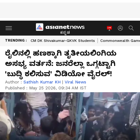
ಕನ್ನಡ
TRENDING :
CM DK Shivakumar-GKVK Students
Commonwealth Game
ರೈಲಿನಲ್ಲಿ ಹಣಕ್ಕಾಗಿ ತೃತೀಯಲಿಂಗಿಯ
ಅಸಭ್ಯ ವರ್ತನೆ: ಜನರೆಲ್ಲಾ ಒಗ್ಗಟ್ಟಾಗಿ
'ಬುದ್ಧಿ ಕಲಿಸುವ' ವಿಡಿಯೋ ವೈರಲ್!
Author :
Sathish Kumar KH
|
Viral News
Published :
May 25 2026, 09:34 AM IST