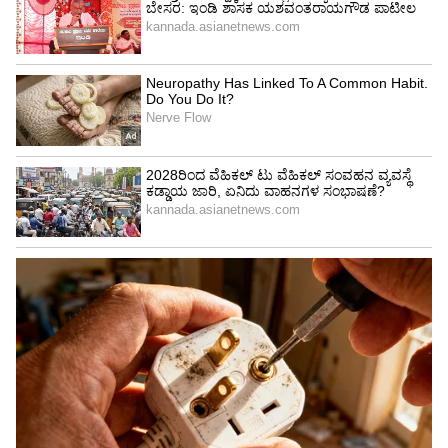
ಗೌರವ ನೀಡಬೇಕು, ಆದರೆ ಕಿರುಕುಳ ನೀಡುವವರಿಗೆ
ಕಾನೂನಿನ ಪಾಠ ಕಲಿಸಬೇಕು ಎಂದು ಸಾರ್ವಜನಿಕರು
ಒತ್ತಾಯಿಸುತ್ತಿದ್ದಾರೆ.