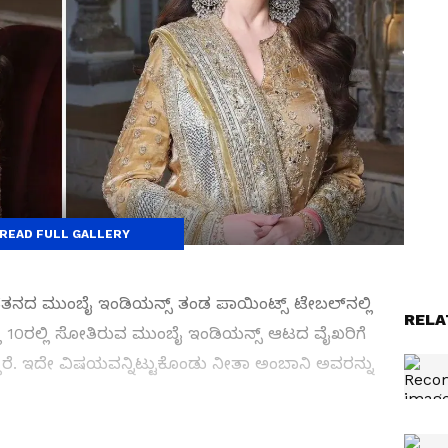
READ FULL GALLERY
ೆತನದ ಮುಂಬೈ ಇಂಡಿಯನ್ಸ್ ತಂಡ ಪಾಯಿಂಟ್ಸ್ ಟೇಬಲ್‌ನಲ್ಲಿ
RELA
ಲ್ಲಿ 10ರಲ್ಲಿ ಸೋತಿರುವ ಮುಂಬೈ ಇಂಡಿಯನ್ಸ್ ಆಟದ ವೈಖರಿಗೆ
ದಾರೆ. ಇದೇ ವಿಷಯವನ್ನಿಟ್ಟುಕೊಂಡು ನೀತಾ ಅಂಬಾನಿ ಅವರನ್ನು