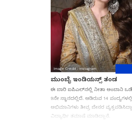
Image Credit :
Instagram
ಮುಂಬೈ ಇಂಡಿಯನ್ಸ್ ತಂಡ
ಈ ಬಾರಿ ಐಪಿಎಲ್‌ನಲ್ಲಿ ನೀತಾ ಅಂಬಾನಿ ಒಡ
9ನೇ ಸ್ಥಾನದಲ್ಲಿದೆ. ಆಡಿರುವ 14 ಪಂದ್ಯಗಳ
ಅಭಿಮಾನಿಗಳು ತೀವ್ರ ಬೇಸರ ವ್ಯಕ್ತಪಡಿಸಿದ್
ವಿದ್ಯಾರ್ಥಿ ತಮಾಷೆ ಮಾಡಿದ್ದಾನೆ.