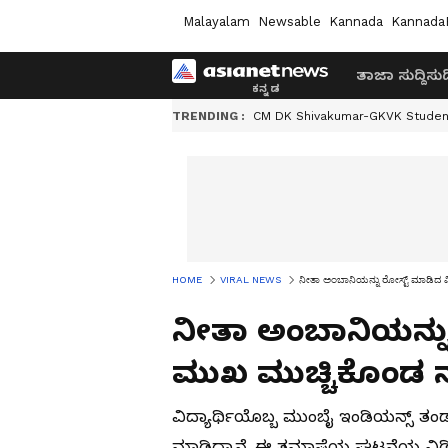
Malayalam
Newsable
Kannada
Kannada
ತಾಜಾ ಸುದ್ದಿ
ಸುದ್
TRENDING :
CM DK Shivakumar-GKVK Studen
HOME
VIRAL NEWS
ನೀತಾ ಅಂಬಾನಿಯನ್ನು ರೋಸ್ಟ್ ಮಾಡಿದ ವಿ
ನೀತಾ ಅಂಬಾನಿಯನ್ನು 
ಮುಖ ಮುಚ್ಚಿಕೊಂಡ ನ
ವಿದ್ಯಾರ್ಥಿಯೊಬ್ಬ ಮುಂಬೈ ಇಂಡಿಯನ್ಸ್ ತಂ
ಮಾಡಿದ್ದಾನೆ. ಈ ತಮಾಷೆಯ ಘಟನೆಯ ವಿಡಿಯೋ