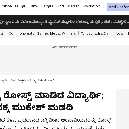
Prabha
Telugu
Tamil
Bangla
Hindi
Marathi
MyNation
Add Prefer
ದಿ
ಗ್ಯಾಲರಿ
ಮನರಂಜನೆ
ಜ್ಯೋತಿಷ್ಯ
ವೆಬ್‌ಸ್ಟೋರೀಸ್
ಜಿಲ್ಲಾ ಸುದ್ದಿ
ಕ್ರೀಡೆ
ಜೀವನಶೈಲಿ
ವ
ts
Commonwealth Games Medal Winners
Tungabhadra Dam Inflow
ದ್ಯಾರ್ಥಿ; ಮುಖ ಮುಚ್ಚಿಕೊಂಡ ನಕ್ಕ ಮುಕೇಶ್ ಮಡದಿ
ರೋಸ್ಟ್ ಮಾಡಿದ ವಿದ್ಯಾರ್ಥಿ;
ಕ್ಕ ಮುಕೇಶ್ ಮಡದಿ
ಡದ ಕಳಪೆ ಪ್ರದರ್ಶನದ ಬಗ್ಗೆ ನೀತಾ ಅಂಬಾನಿಯವರನ್ನು ರೋಸ್ಟ್
 ವೈರಲ್ ಆಗಿದ್ದು, ವಿದ್ಯಾರ್ಥಿಯ ಸಮಯಪ್ರಜ್ಞೆ ಮತ್ತು