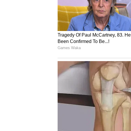
Image Credit :
ChatGpt
ವಿಡಿಯೋ ಕ್ಲಿಪ್ ವೈರಲ್
ಈ ಚಿಕ್ಕ ವಿಡಿಯೋ ಕ್ಲಿಪ್ ವೈರಲ್ ಆಗುತ್ತಿದ್ದು,
ಮೆಚ್ಚುಗೆ ವ್ಯಕ್ತಪಡಿಸಿದ್ದಾರೆ. ವೇದಿಕೆಯಲ
ಎಚ್ಚರಿಕೆಯಿಂದಿರಬೇಕು. ಹೇಳುವ ಪದಗಳು ಆ
ಆದರೂ ಈ ವಿದ್ಯಾರ್ಥಿ ಧೈರ್ಯಕ್ಕೆ ಮೆಚ್
ಹೇಳುತ್ತಿದ್ದಾರೆ.