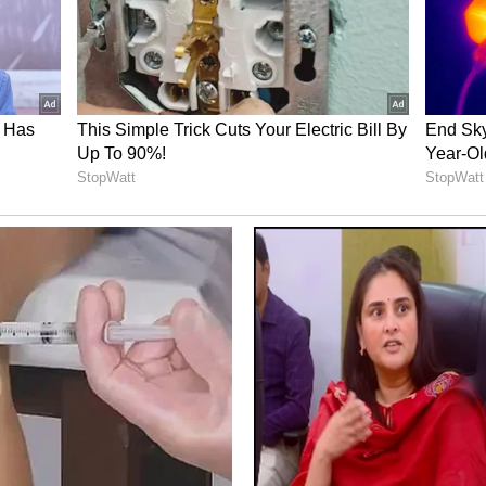
 ವಿದ್ಯಾರ್ಥಿಯ ಆತ್ಮವಿಶ್ವಾಸ, ಸಮಯಪ್ರಜ್ಞೆ ಮತ್ತು ಹಾಸ್ಯಪ್ರಜ್ಞೆಗೆ
್ಲಿ ಗಣ್ಯರ ಉಪಸ್ಥಿತಿಯಲ್ಲಿ ಇಂತಯ ಮಾತುಗಳನ್ನಾಡುವ ತುಂಬಾ
ಚೀಚೆ ಆದ್ರೂ ದೊಡ್ಡಮಟ್ಟದ ವಿವಾದಕ್ಕೆ ಕಾರಣವಾಗಬಹುದು.
ಚುಗೆ ಸೂಚಿಸಬೇಕು ಎಂದು ಸೋಶಿಯಲ್ ಮೀಡಿಯಾ ಬಳಕೆದಾರರು