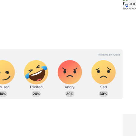
ಯಲ್ಲಿ
ನೀತಾ ಅಂಬಾನಿಯವರ ರಾಶಿ ಇದು!
ಪೂಜೆ
ಈ ಹುಡುಗಿಯರಿಗೆ ಸಿಗಬಹುದು
ಅಂಬಾನಿಯಷ್ಟೇ ಶ್ರೀಮಂತ ಅತ್ತೆ
ಮನೆ