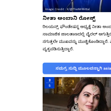
Image Credit :
X/@TheMrMittal
ನೀತಾ ಅಂಬಾನಿ ರೋಸ್ಟ್
ರಿಲಯನ್ಸ್ ಫೌಂಡೇಷನ್ನ ಅಧ್ಯಕ್ಷೆ ನೀತಾ ಅ
ಸಾಮಾಜಿಕ ಜಾಲತಾಣದಲ್ಲಿ ವೈರಲ್ ಆಗುತ್ತಿದ
ನಗುತ್ತಲೇ ಮುಖವನ್ನು ಮುಚ್ಚಿಕೊಂಡಿದ್ದಾರೆ.
ವ್ಯಕ್ತಪಡಿಸುತ್ತಿದ್ದಾರೆ.
ಸಮಗ್ರ ಸುದ್ದಿ ಮೂಲವನ್ನಾಗಿ asi
2
5