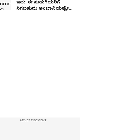
ಇದು! ಈ ಹುಡುಗಿಯರಿಗೆ
ಸಿಗಬಹುದು ಅಂಬಾನಿಯಷ್ಟೇ
ಶ್ರೀಮಂತ ಅತ್ತೆ ಮನೆ