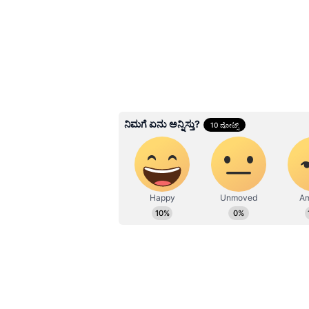
Related Articles
ಶಿರಡಿ ಸಾಯಿಬಾಬಾ ಸನ್ನಿಧಿ
ನೀತಾ ಅಂಬಾನಿ: ವಿಶೇಷ 
ಸಲ್ಲಿಕೆಗೆ ಕಾರಣವೇನು?
3
5