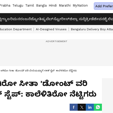
Prabha
Telugu
Tamil
Bangla
Hindi
Marathi
MyNation
Add Prefer
ದಿ
ಗ್ಯಾಲರಿ
ಮನರಂಜನೆ
ಜ್ಯೋತಿಷ್ಯ
ವೆಬ್‌ಸ್ಟೋರೀಸ್
ಜಿಲ್ಲಾ ಸುದ್ದಿ
ಕ್ರೀಡೆ
ಜೀವನಶೈಲಿ
ವ
ducation Department
AI-Designed Viruses
Bengaluru Delivery Boy Att
ಿ ಆಗಿರೋ ಸೀತಾ 'ಡೋಂಟ್​ ವರಿ ಬೇಬಿಯಮ್ಮಾ'ಗೆ ಸಕತ್​ ಸ್ಟೆಪ್​: ಕಾಲೆಳಿತಿರೋ ನೆಟ್ಟಿಗರು
ಆಗಿರೋ ಸೀತಾ 'ಡೋಂಟ್​ ವರಿ
್ಟೆಪ್​: ಕಾಲೆಳಿತಿರೋ ನೆಟ್ಟಿಗರು