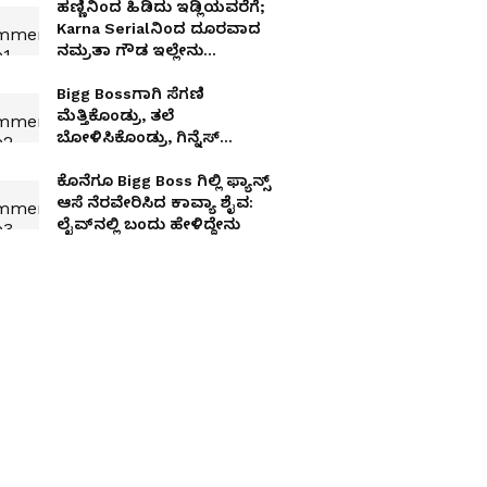
ಹಣ್ಣಿನಿಂದ ಹಿಡಿದು ಇಡ್ಲಿಯವರೆಗೆ;
Karna Serialನಿಂದ ದೂರವಾದ
ನಮ್ರತಾ ಗೌಡ ಇಲ್ಲೇನು
ಮಾಡ್ತಿದ್ದಾರೆ ನೋಡಿ
Bigg Bossಗಾಗಿ ಸೆಗಣಿ
ಮೆತ್ತಿಕೊಂಡ್ರು, ತಲೆ
ಬೋಳಿಸಿಕೊಂಡ್ರು, ಗಿನ್ನೆಸ್​
ಸರ್ಟಿಫಿಕೇಟೇ ​ ಹರಿದ್ರು; 60 ಮಂದಿ
ಕಥೆ ಕೇಳಿ
ಕೊನೆಗೂ Bigg Boss ಗಿಲ್ಲಿ ಫ್ಯಾನ್ಸ್​
ಆಸೆ ನೆರವೇರಿಸಿದ ಕಾವ್ಯಾ ಶೈವ:
ಲೈವ್​ನಲ್ಲಿ ಬಂದು ಹೇಳಿದ್ದೇನು