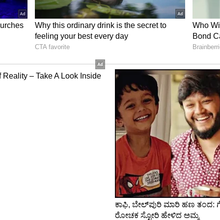
‌ ಮಾಡುವಾಗ ಏನೆಲ್ಲಾ ಆಯ್ತು? ನಟಿ ಮೇಘನಾ ರಿವೀಲ್‌
ew post on Instagram