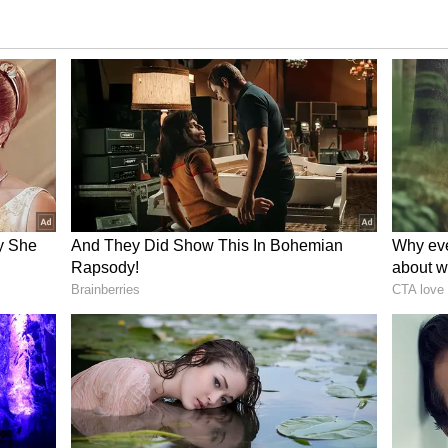
 ಎಂಬ ರಿಯಾಲಿಟಿ ಷೋ ನಿರೂಪಣೆ ಕೂಡ ಮಾಡಿದ್ದಾರೆ.
ಆಗೂ ಬಿಗ್​ಬಾಸ್​ ಸೀಸನ್​ 8ನಲ್ಲಿ ಭಾಗವಹಿಸಿದ್ದಾರೆ.
ೇಳುವುದಾದರೆ, 'ಸೀತಾರಾಮ' ಸೀರಿಯಲ್​ಗೂ ಮುನ್ನ ಅವರು,
್ಲಿ. ಕಲರ್ಸ್ ಕನ್ನಡ ವಾಹಿನಿಯಲ್ಲಿ ಪ್ರಸಾರವಾಗುತ್ತಿದ್ದ
ಳನಾಯಕಿ ನೇತ್ರಾ ಪಾತ್ರದ ಮೂಲಕ ಗಮನ ಸೆಳೆದಿದ್ದರು ಮೇಘನಾ
ಿಸಿಕೊಂಡಿದ್ದ ಮೇಘನಾ ಶಂಕರಪ್ಪ ನಟನೆಗೆ ಕಾಲಿಟ್ಟಿದ್ದು 'ಕಿನ್ನರಿ'
 'ರತ್ನಗಿರಿ ರಹಸ್ಯ', 'ದೇವಯಾನಿ', 'ಸಿಂಧೂರ' ಹೀಗೆ ಕೆಲವೊಂದು
ದ್ದ ಮೇಘನಾ ಅವರು ಸದ್ಯ ಪ್ರಿಯಾ ಆಗಿ ಬದಲಾದುದು ಕಿರುತೆರೆ
ಲಿ, ನೆಗೆಟಿವ್ ಆಗಿರಲಿ ಯಾವುದೇ ಪಾತ್ರ ನೀಡಿದರೂ ಅಚ್ಚುಕಟ್ಟಾಗಿ
ವಿರುವ ಪಾತ್ರದ ಮೂಲಕ ಗುರುತಿಸಿಕೊಂಡಾಕೆ. ಕಿರುತೆರೆ
ಮಾಡುತ್ತಿರುವ ಈಕೆಗೆ ಹಿರಿತೆರೆಯಲ್ಲಿ ಕಾಣಿಸಿಕೊಳ್ಳುವ ಆಸೆಯೂ