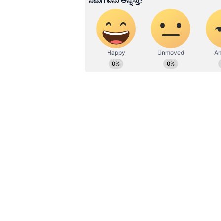
ಮಹಿಳಾ ಸಂವೇದನೆಗೆ ಸಂಬಂಧಿಸಿದ ಲೇಖ
ಮೀಡಿಯಾ ಅವಾರ್ಡ್​, ರೋಟರಿ ಎಕ್ಸಲೆನ್ಸ್​
ನಡೆದ ಭಾರತ ಮಟ್ಟದ ಯುವ ನಿಯೋಗದಲ್ಲಿ 
ಕೆಲಸ ಮಾಡಿ ಈಗ ದೂರದರ್ಶನ ಚಂದನದಲ್ಲಿ ಮತ್ತು ಏಷ್ಯಾನೆಟ್​ ಸುವರ್ಣದಲ್ಲಿ ಫ್ರೀಲ್ಯಾನ್ಸರ್
ನಿರ್ವಹಣೆ.
ವೈಷ್ಣವಿ ಗೌಡ ಕುರಿತು ಹೇಳುವುದಾದರೆ, ಕನ್
ಅಗ್ನಿಸಾಕ್ಷಿ ಸೀರಿಯಲ್​ನ ಸನ್ನಿಧಿ ಮೂಲಕ
ಮಾತಾಗಿದ್ದಾರೆ. ವೈಷ್ಣವಿ ಕನ್ನಡ ಕಿರುತೆರ
ರಾಯಭಾರಿಯೂ ಹೌದು. ಜೀ ಕನ್ನಡದ `ದೇವಿ
ಆರಂಭವಾಯಿತು.ನಂತರ `ಪುನರ್‌ವಿವಾಹ'ದಲ್ಲಿ ನ
ಆಯ್ಕೆಗೊಂಡರು. ಈ ಪಾತ್ರದ ಮೂಲಕ ಅಪಾರ ಜನ