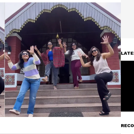
LATE
RECO