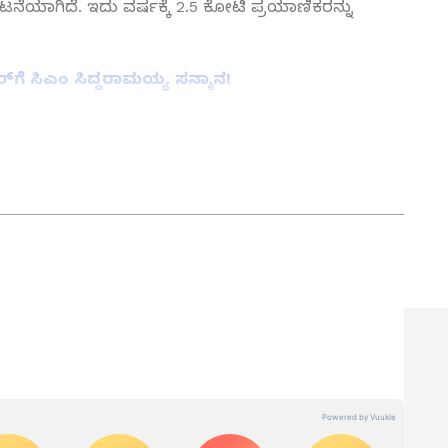
ೆಯಾಗಿದೆ. ಇದು ವರ್ಷಕ್ಕೆ 2.5 ಕೋಟಿ ಪ್ರಯಾಣಿಕರನ್ನು
ಗೆ ಸಿಎಂ ಸಿದ್ದರಾಮಯ್ಯ ಸನ್ಮಾನ!
ತ್ತು ಜಗತ್ತಿನ ಕ್ಷಣಕ್ಷಣದ ಕನ್ನಡ ಸುದ್ದಿ (
Kannada
್ ಸುವರ್ಣ ನ್ಯೂಸ್‌ ಫಾಲೋ ಮಾಡಿ. ಬ್ರೇಕಿಂಗ್ ಸುದ್ದಿ
ಷ ವರದಿಗಳು ಮತ್ತು ನೇರ ಪ್ರಸಾರಗಳೊಂದಿಗೆ (
kannada
ಕ್ಲಿಕ್‌ನಲ್ಲಿ ಲಭ್ಯ. ಏಷ್ಯಾನೆಟ್ ಸುವರ್ಣ ನ್ಯೂಸ್
ಾಗು ಎಲ್ಲಾ ಅಪ್‌ಡೇಟ್ ಗಳನ್ನು ಪಡೆಯಿರಿ
ನ್ನಡಪ್ರಭ ಕನ್ನಡ ಪತ್ರಿಕೋದ್ಯಮದಲ್ಲಿಯೇ ವಿಶೇಷ ಛಾಪು
ವಿದೇಶ, ವಾಣಿಜ್ಯ, ಕ್ರೀಡೆ, ಮನೋರಂಜನೆ ಸೇರಿ ವೈವಿಧ್ಯಮಯ ಸುದ್ದಿಗಳ
ಡಿಗರ ಅಸ್ಮಿತೆಯ ಸಂಕೇತ. ಸದಾ ಕರುನಾಡು, ನುಡಿ, ಸಂಸ್ಕೃತಿ ಪರ ಧ್ವನಿ