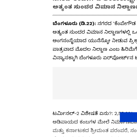
ಅತ್ಯಂತ ಸುಂದರ ವಿಮಾನ ನಿಲ್ದಾಣಗಳ
ಬೆಂಗಳೂರು (ಡಿ.22):
ನಗರದ ‘ಕೆಂಪೇಗೌಡ ಅ
ಅತ್ಯಂತ ಸುಂದರ ವಿಮಾನ ನಿಲ್ದಾಣಗಳಲ್ಲಿ ಒಂ
ಅಂಗಸಂಸ್ಥೆಯಾದ ಯುನೆಸ್ಕೋ ನೀಡುವ ಪ್ರಿಕ್ಸ್‌ 
ಪಾತ್ರವಾದ ಮೊದಲ ನಿಲ್ದಾಣ ಎಂಬ ಹಿರಿಮೆಗ
ವಿನ್ಯಾಸಕ್ಕಾಗಿ ಬೆಂಗಳೂರು ಏರ್‌ಪೋರ್ಟ್‌ನ ಟ
ಟರ್ಮಿನಲ್‌-2 ವಿಶೇಷತೆ ಏನು?: 2,55,661 ಚ
ಅಡಿಪಾಯದ ಕಂಬಗಳ ಮೇಲೆ ನಿರ್ಮಾಣವಾಗಿದೆ
ಮತ್ತು ಕರ್ನಾಟಕದ ಶ್ರೀಮಂತ ಪರಂಪರೆ, ಸಂಸ