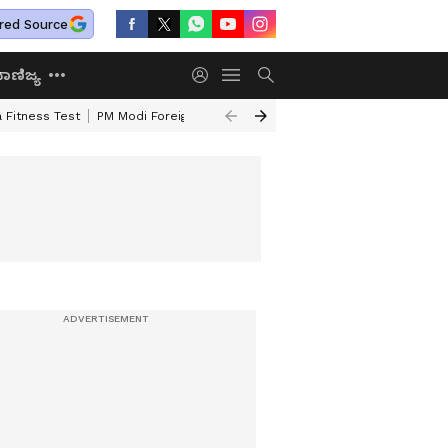
red Source
ಾಣಿಜ್ಯ
 Fitness Test
PM Modi Foreign Travel Expenditure
Valmiki Corporatio