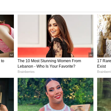
5 ಸಾವಿರ ಕೋಟಿ ಹೂಡಿಕೆಯಾಗಲಿದೆ’ ಎಂದು ಹರಿ ಮರಾರ್
ಭುತ್ವದ ಕಗ್ಗೊಲೆ: ಸಚಿವ ಎಂ.ಬಿ.ಪಾಟೀಲ್‌
ಧಿ ಮತ್ತು ಪಂಚಾಯತ್ ರಾಜ್ ಸಚಿವ ಪ್ರಿಯಾಂಕ್ ಖರ್ಗೆ ಮಾತನಾಡಿ,
ರಾಜ್ಯ ಸರ್ಕಾರ ಸಂಪೂರ್ಣ ಸಹಕಾರ ನೀಡಲಿದೆ. ಉದ್ಯಮಗಳ
ಮತ್ತಷ್ಟು ಉದ್ಯಮ ಸ್ನೇಹಿ ವಾತಾವರಣ ನಿರ್ಮಿಸಲಾಗುತ್ತದೆ.
 ಎಲ್ಲ ವಲಯಗಳ ಬೆಳವಣಿಗೆ ಮತ್ತು ಅಭಿವೃದ್ಧಿಗೆ ಪೂರಕವಾಗಿ
್ಥಾಪಿಸಲಾಗುತ್ತದೆ. ಕೌಶಲ್ಯ ಅಭಿವೃದ್ಧಿ ಮೂಲಕ ಭವಿಷ್ಯದ
ಅದಕ್ಕೆ ಪೂರಕವಾದ ಎಲ್ಲ ರೀತಿಯ ವಾತಾವರಣವನ್ನು
 ಖರ್ಗೆ ತಿಳಿಸಿದರು.