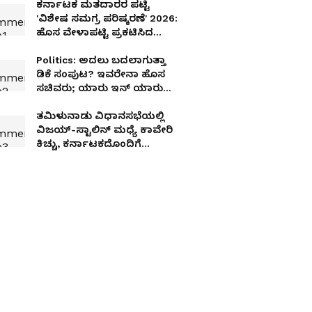
ಕರ್ನಾಟಕ ಮತದಾರರ ಪಟ್ಟಿ
'ವಿಶೇಷ ಸಮಗ್ರ ಪರಿಷ್ಕರಣೆ' 2026:
ಹೊಸ ವೇಳಾಪಟ್ಟಿ ಪ್ರಕಟಿಸಿದ
ಚುನಾವಣಾ ಆಯೋಗ!
Politics: ಅದಲು ಬದಲಾಗುತ್ತಾ
ಡಿಕೆ ಸಂಪುಟ? ಇವರೇನಾ ಹೊಸ
ಸಚಿವರು; ಯಾರು ಇನ್‌ ಯಾರು
ಔಟ್; ಬಂಡಾಯ ಶಮನಕ್ಕೆ ಬಂಡೆ
ರಣತಂತ್ರ!
ತಮಿಳುನಾಡು ವಿಧಾನಸಭೆಯಲ್ಲಿ
ವಿಜಯ್-ಸ್ಟಾಲಿನ್ ಮಧ್ಯೆ ಕಾವೇರಿ
ಕಿಚ್ಚು, ಕರ್ನಾಟಕದೊಂದಿಗೆ
ಮಾತನಾಡಿದ್ರೆ ತಪ್ಪೇನಿದೆ?