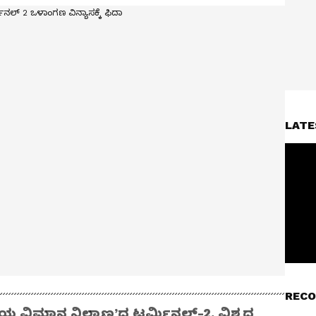
LATE
RECO
ಯ ವಿಮಾನ ನಿಲ್ದಾಣ’ದ ಟರ್ಮಿನಲ್‌-2, ವಿಶ್ವದ