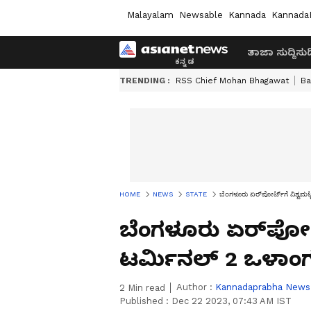
Malayalam
Newsable
Kannada
Kannada
ತಾಜಾ ಸುದ್ದಿ
ಸುದ್
TRENDING :
RSS Chief Mohan Bhagawat
Ba
HOME
NEWS
STATE
ಬೆಂಗಳೂರು ಏರ್‌ಪೋರ್ಟ್‌ಗೆ ವಿಶ್ವಮಟ್ಟ
ಬೆಂಗಳೂರು ಏರ್‌ಪೋರ್ಟ್
ಟರ್ಮಿನಲ್‌ 2 ಒಳಾಂಗಣ
Author :
Kannadaprabha News
2
Min read
Published :
Dec 22 2023, 07:43 AM IST