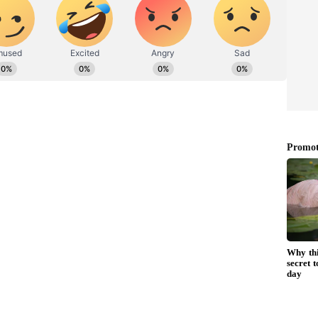
ಪ್ರಕಟಗೊಳ್ಳುವ ಸುದ್ದಿಗಳು ಸುವರ್ಣ ನ್ಯೂಸ್ ವೆಬ್‌ಸೈಟಲ್ಲೂ ಲಭ್ಯ.
ಯೋಗ ಸೃಷ್ಟಿ:
ಕೆಂಪೇಗೌಡ ಅಂತರಾಷ್ಟ್ರೀಯ ವಿಮಾನ ನಿಲ್ದಾಣವು
್ಯೋಗಗಳನ್ನು ಸೃಷ್ಟಿಸಲಿದೆ ಎಂದು ವಿಮಾನ ನಿಲ್ದಾಣದ
್ ತಿಳಿಸಿದರು. ನಗರದಲ್ಲಿ ನಡೆದ ಸೋಲ್ (SOUL) ಬೆಂಗಳೂರು
ು ರೂಪಾಂತರ’ ಕುರಿತ ಚರ್ಚೆಯಲ್ಲಿ ಭಾಗವಹಿಸಿ ಮಾತನಾಡಿದ ಅವರು,
ರದ ಉದ್ಯಮ, ಕೈಗಾರಿಕೆ ಮತ್ತು ಸಾರಿಗೆ ಕ್ಷೇತ್ರ ಬೆಳೆಯುತ್ತಿದೆ.
 ಮಾದರಿಯಾಗಿದೆ.
ಾವಿರ ಉದ್ಯೋಗಿಗಳಿದ್ದರು. ಈಗ 38 ಸಾವಿರ ಉದ್ಯೋಗಿಗಳಿದ್ದಾರೆ.
ಿರಕ್ಕೆ ತಲುಪಲಿದೆ. ವಿಮಾನ ನಿಲ್ದಾಣ ಆವರಣದಲ್ಲಿ ಇಂಡಿಗೋ,
ವೆಚ್ಚದ ಏರ್‌ಪೋರ್ಟ್‌ ಸಿಟಿ, ಡಿಜಿಟಲ್ ಪ್ಲಾನ್, 2ನೇ
ದಂತೆ ಹಲವು ಕೆಲಸಗಳು ನಡೆಯುತ್ತಿವೆ’ ಎಂದು ತಿಳಿಸಿದರು.
ಿಕರ ಸಂಖ್ಯೆ 4 ಕೋಟಿ ತಲುಪುವ ನಿರೀಕ್ಷೆ ಇದೆ. ಸದ್ಯದ ಬೆಳವಣಿಗೆ
ತ್ತೊಂದು ವಿಮಾನ ನಿಲ್ದಾಣ ಅಗತ್ಯವಿದೆ. ಅದಕ್ಕಾಗಿ ಎರಡು
ಿ ಯೋಜನೆ ರೂಪಿಸಬೇಕಿತ್ತು. ಬೆಂಗಳೂರು ವಿಮಾನ ನಿಲ್ದಾಣದ