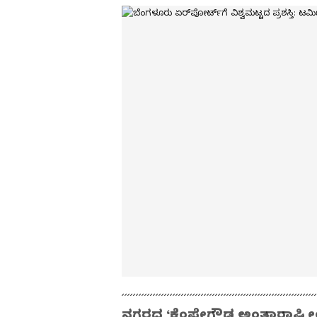
ನಗರದ ‘ಕೆಂಪೇಗೌಡ ಅಂತಾರಾಷ್ಟ್ರೀ