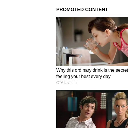
ಅಭಿವೃದ್ಧಿಗೆ 2030ರ ವೇಳೆಗೆ ಸುಮಾರು ₹1
ತಿಳಿಸಿದರು.
ಸದನದಿಂದ ಸಂಸದರು ಹೊರಕ್ಕೆ, ಪ್ರಜಾಪ್ರ
ಐಟಿ ಮತ್ತು ಬಿಟಿ ಹಾಗೂ ಗ್ರಾಮೀಣಾಭಿವೃದ್
‘ಕೈಗಾರಿಕೆ ಹಾಗೂ ಉದ್ಯಮಗಳ ಸ್ಥಾಪನೆಗೆ 
ಸ್ಥಾಪನೆಗೆ ಇರುವ ತೊಡಕುಗಳನ್ನು ನಿವಾರಿಸಿ 
ಆಟೋಮೊಬೈಲ್, ಬಯೋಟೆಕ್ನಾಲಜಿ ಸೇರಿದಂತೆ
ಸೆಂಟರ್ ಆಫ್ ಎಕ್ಸ್‌ಲೆನ್ಸ್‌ ಕೇಂದ್ರಗಳನ್ನು ಸ
ಸವಾಲುಗಳಿಗೆ ಕರ್ನಾಟಕ ಸಿದ್ಧವಾಗಲಿದೆ. 
ನಿರ್ಮಿಸಲಾಗುತ್ತಿದೆ’ ಎಂದು ಸಚಿವ ಪ್ರಿಯಾಂಕ್