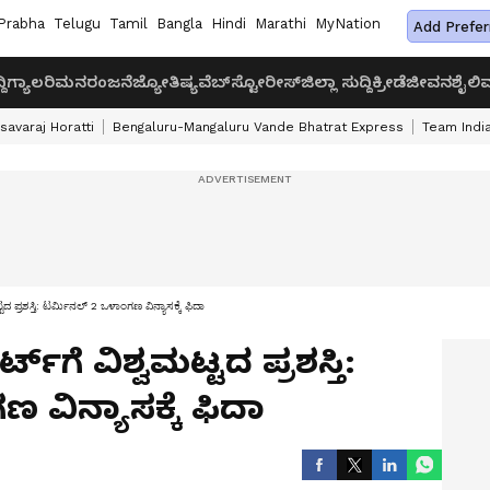
Prabha
Telugu
Tamil
Bangla
Hindi
Marathi
MyNation
Add Prefer
ದಿ
ಗ್ಯಾಲರಿ
ಮನರಂಜನೆ
ಜ್ಯೋತಿಷ್ಯ
ವೆಬ್‌ಸ್ಟೋರೀಸ್
ಜಿಲ್ಲಾ ಸುದ್ದಿ
ಕ್ರೀಡೆ
ಜೀವನಶೈಲಿ
ವ
savaraj Horatti
Bengaluru-Mangaluru Vande Bhatrat Express
Team India
ದ ಪ್ರಶಸ್ತಿ: ಟರ್ಮಿನಲ್‌ 2 ಒಳಾಂಗಣ ವಿನ್ಯಾಸಕ್ಕೆ ಫಿದಾ
‌ಗೆ ವಿಶ್ವಮಟ್ಟದ ಪ್ರಶಸ್ತಿ:
 ವಿನ್ಯಾಸಕ್ಕೆ ಫಿದಾ