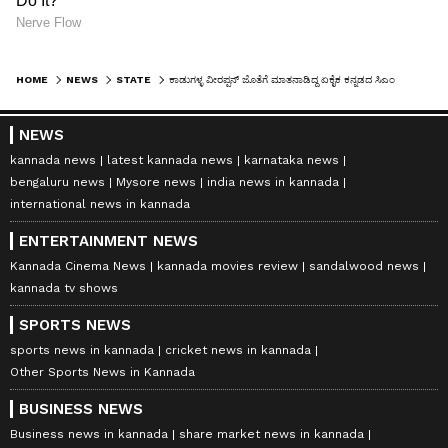
HOME
NEWS
STATE
ಕಾಡುಗಳ್ಳ ವೀರಪ್ಪನ್ ಜೊತೆಗೆ ಮಾತನಾಡಿದ್ದ ಏಕೈಕ ಕನ್ನಡದ ಸಿಎಂ ಎಸ್.ಎಂ. ಕೃಷ್ಣ!
NEWS
kannada news
latest kannada news
karnataka news
bengaluru news
Mysore news
india news in kannada
international news in kannada
ENTERTAINMENT NEWS
Kannada Cinema News
kannada movies review
sandalwood news
kannada tv shows
SPORTS NEWS
sports news in kannada
cricket news in kannada
Other Sports News in Kannada
BUSINESS NEWS
Business news in kannada
share market news in kannada