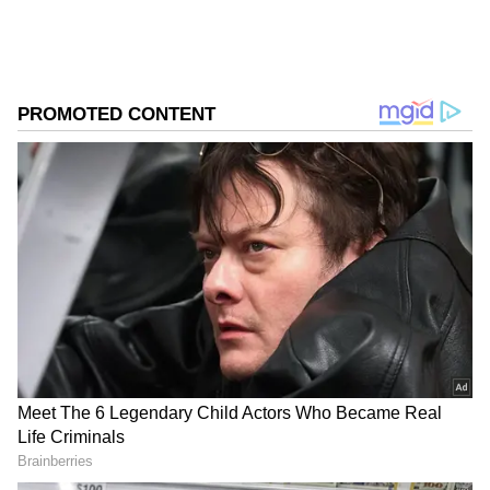
ಸುದ್ದಿಗಳನ್ನೂ ಬರೆಯುತ್ತೇನೆ. ಕ್ರಿಕೆಟ್, ಕೃಷಿ ಇಷ್ಟ. ಓದು ನೆಚ್ಚಿನ
ಹವ್ಯಾಸ.
DOWNLOAD APP