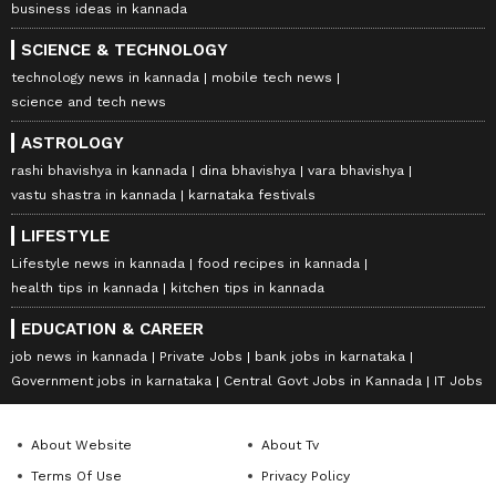
business ideas in kannada
SCIENCE & TECHNOLOGY
technology news in kannada
mobile tech news
science and tech news
ASTROLOGY
rashi bhavishya in kannada
dina bhavishya
vara bhavishya
vastu shastra in kannada
karnataka festivals
LIFESTYLE
Lifestyle news in kannada
food recipes in kannada
health tips in kannada
kitchen tips in kannada
EDUCATION & CAREER
job news in kannada
Private Jobs
bank jobs in karnataka
Government jobs in karnataka
Central Govt Jobs in Kannada
IT Jobs
About Website
About Tv
Terms Of Use
Privacy Policy