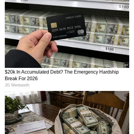
ಕರ್ನಾಟಕ, ಭಾರತ (
India News
) ಮತ್ತು ಜಗತ್ತಿನ
ಕ್ಷಣಕ್ಷಣದ ಕನ್ನಡ ಸುದ್ದಿ (
Kannada News
)
ಅಪ್ಡೇಟ್‌ಗಳಿಗಾಗಿ ಏಷ್ಯಾನೆಟ್ ಸುವರ್ಣ ನ್ಯೂಸ್‌ ಫಾಲೋ
ಮಾಡಿ. ಬ್ರೇಕಿಂಗ್ ಸುದ್ದಿ (
Latest Kannada News
),
ವಿಶೇಷ ವರದಿಗಳು ಮತ್ತು ನೇರ ಪ್ರಸಾರಗಳೊಂದಿಗೆ
(
kannada news live
) ಸಂಪೂರ್ಣ ಮಾಹಿತಿ ಒಂದೇ
ಕ್ಲಿಕ್‌ನಲ್ಲಿ ಲಭ್ಯ. ಏಷ್ಯಾನೆಟ್ ಸುವರ್ಣ ನ್ಯೂಸ್ ಅಧಿಕೃತ
ಆ್ಯಪ್ ಡೌನ್‌ಲೋಡ್ ಮಾಡಿ ಹಾಗು ಎಲ್ಲಾ ಅಪ್‌ಡೇಟ್
ಗಳನ್ನು ಪಡೆಯಿರಿ
ಇದನ್ನೂ ಓದಿ:
ಕನ್ನಡದ ಪ್ರಖ್ಯಾತ ನಟಿಯನ್ನು
ಮದುವೆಯಾಗುವ ಪ್ರಪೋಸಲ್‌ ಎಸ್‌ಎಂ ಕೃಷ್ಣಗೆ ಇತ್ತು,