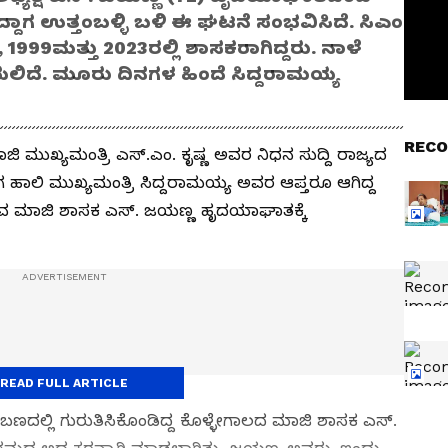
ದ್ದಾಗ ಉತ್ತಂಬಳ್ಳಿ ಬಳಿ ಈ ಘಟನೆ ಸಂಭವಿಸಿದೆ. ಸಿಎಂ
 1999ಮತ್ತು 2023ರಲ್ಲಿ ಶಾಸಕರಾಗಿದ್ದರು. ನಾಳೆ
ೆಯಲಿದೆ. ಮೂರು ದಿನಗಳ ಹಿಂದೆ ಸಿದ್ದರಾಮಯ್ಯ
RECO
ಿ ಮುಖ್ಯಮಂತ್ರಿ ಎಸ್.ಎಂ. ಕೃಷ್ಣ ಅವರ ನಿಧನ ಸುದ್ದಿ ರಾಜ್ಯದ
ಗ ಹಾಲಿ ಮುಖ್ಯಮಂತ್ರಿ ಸಿದ್ದರಾಮಯ್ಯ ಅವರ ಆಪ್ತರೂ ಆಗಿದ್ದ
ರುವ ಮಾಜಿ ಶಾಸಕ ಎಸ್. ಜಯಣ್ಣ ಹೃದಯಾಘಾತಕ್ಕೆ
READ FULL ARTICLE
ಬಣದಲ್ಲಿ ಗುರುತಿಸಿಕೊಂಡಿದ್ದ ಕೊಳ್ಳೇಗಾಲದ ಮಾಜಿ ಶಾಸಕ ಎಸ್.