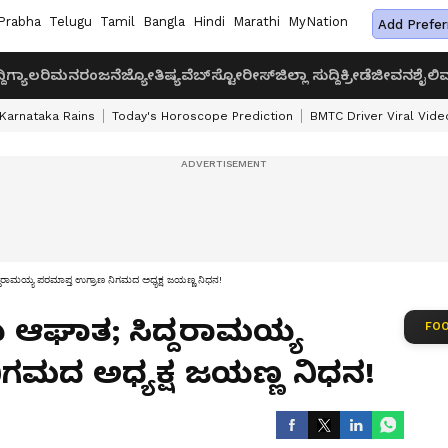
Prabha
Telugu
Tamil
Bangla
Hindi
Marathi
MyNation
Add Prefer
ದಿ
ಗ್ಯಾಲರಿ
ಮನರಂಜನೆ
ಜ್ಯೋತಿಷ್ಯ
ವೆಬ್‌ಸ್ಟೋರೀಸ್
ಜಿಲ್ಲಾ ಸುದ್ದಿ
ಕ್ರೀಡೆ
ಜೀವನಶೈಲಿ
ವ
Karnataka Rains
Today's Horoscope Prediction
BMTC Driver Viral Vide
್ದರಾಮಯ್ಯ ಪರಮಾಪ್ತ ಉಗ್ರಾಣ ನಿಗಮದ ಅಧ್ಯಕ್ಷ ಜಯಣ್ಣ ನಿಧನ!
ು ಆಘಾತ; ಸಿದ್ದರಾಮಯ್ಯ
FOO
ಿಗಮದ ಅಧ್ಯಕ್ಷ ಜಯಣ್ಣ ನಿಧನ!