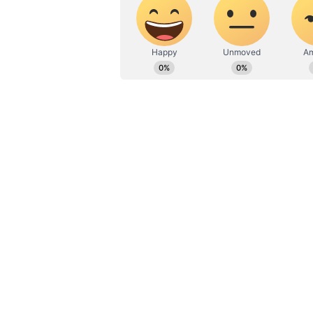
ಸುದ್ದಿಗಳನ್ನೂ ಬರೆಯುತ್ತೇನೆ. ಕ್ರಿಕೆಟ್, ಕೃ
ಇದನ್ನೂ ಓದಿ:
ಎಸ್.ಎಂ.ಕೃಷ್ಣ ಆಗಲಿಕೆಯ
ಬೊಮ್ಮಾಯಿ
ಜಯಣ್ಣ ಅವರ ಗೃಹ ಪ್ರವೇಶಕ್ಕೆ ಹೋಗಿದ್
ಕಳೆದ ಮೂರು ದಿನಗಳ ಹಿಂದೆ ಶನಿವಾರ ಕೊಳ್