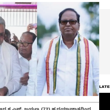
LATE
ಧ್ಯಕ್ಷ ಎಸ್. ಜಯಣ್ಣ (72) ಹೃದಯಾಘಾತದಿಂದ