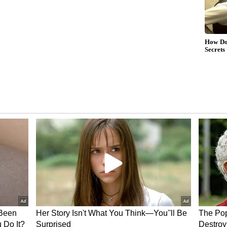
ೈಯಿಂದ ಮನೆಯನ್ನು ನೀವೇ ಉದ್ಘಾಟನೆ ಮಾಡಬೇಕು ಎಂದು
ರೆ, ನಾಳೆ ದೊಡ್ಡ ಮಟ್ಟದಲ್ಲಿ ಗೃಹ ಪ್ರವೇಶವನ್ನು ಹಮ್ಮಿಕೊಂಡಿದ್ದ
ಕೆ ಕೊಡಲು ಹೋಗುತ್ತಿದ್ದ ವೇಳೆ ಜಯಣ್ಣ ಅವರಿಗೆ ಹೃದಯಾಘಾತವಾಗಿ