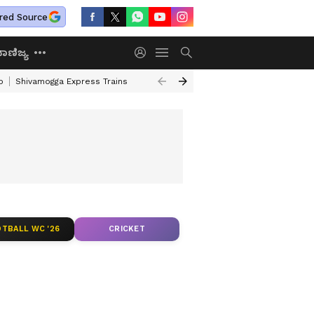
red Source
ಾಣಿಜ್ಯ
o
Shivamogga Express Trains
Airtel Prepaid Plan
Rural Employment
TBALL WC '26
CRICKET