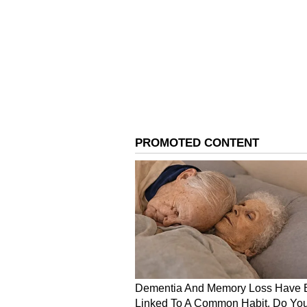
ಮನೆಗೆ ಹೋಗಿದ್ದ ಸಿದ್ದರಾಮಯ್ಯ ಅವರ ಕ
ಕೇಳಿಕೊಂಡು ರಿಬ್ಬನ್ ಕಟ್ ಮಾಡಿಸಿದ್ದರು. ಆದ
ಹಿನ್ನೆಲೆಯಲ್ಲಿ ಮೈಸೂರಿಗೆ ಆಹ್ವಾನ ಪತ್ರಿ
ಅವಘಡ ನಡೆದು ಹೋಗಿದೆ.