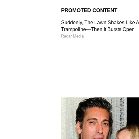
ಮೊರಾರ್ಜಿ ದೇಸಾಯಿ ವಸತಿ ಶಾಲೆಯಲ್ಲ
ಬದಲಾಯಿಸುವ ವಿಡಿಯೋ ರೆಕಾರ್ಡ್ ಮಾ
ಈ ಶಾಲೆಯಲ್ಲಿ ಒಟ್ಟು 600 ಜನ ಮಕ್ಕಳು ಕಲಿ
ಮಕ್ಕಳೇ ಶಿಕ್ಷಕರು ಊಟ ಮಾಡುವ ತಟ್ಟೆ ತೊ
ಮಾಡಿಸಲಾಗಿತ್ತು. ಈ ಬಗ್ಗೆ ಪೋಷಕರು ದೂರ
ವಿಡಿಯೋ ಸಮೇತ ಸಾಕ್ಷಿ ಸಿಕ್ಕಿದೆ. ಶಾಲಾ ಶಿಕ್
ಮುಂದೆ ಜಮಾಯಿಸಿ ಪ್ರತಿಭಟನೆ ನಡೆಸುತ್ತಿ