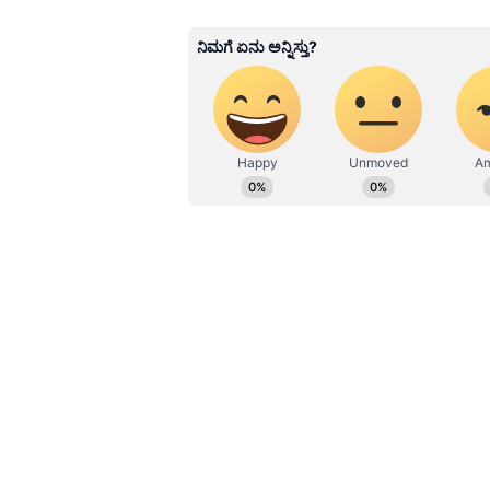
RJ
ಪ್ರಸ್ತುತ, ಏಷಿಯಾನೆಟ್ ಸುವರ್ಣನ್ಯೂಸ್‌ನಲ್ಲಿ 
ವಾರ್ತಾ ಮತ್ತು ಸಾರ್ವಜನಿಕ ಸಂಪರ್ಕ 
ಕೊರೊನಾ ವಾರಿಯರ್ಸ್ ಅವಾರ್ಡ್, ಮ
ಬರೆವಣಿಗೆ ಮತ್ತು ಸಾಹಿತ್ಯಾಸಕ್ತರು.
ಹಿಂದಿನಿಂದಲೂ ಈ ಶಾಲೆಯ ಶಿಕ್ಷಕರು ಮಕ್ಕ
ಕೇಳಿಬಂದಿದೆ. ಈ ವಿಚಾರ ಪೋಷಕರಿಗೆ ಗೊತ್ತ
ವ್ಯಕ್ತಪಡಿಸಿದ್ದಾರೆ. ಪೋಷಕರು ಬೆಳಗ್ಗೆಯಿಂದ
ಶಾಲಾ ಶಿಕ್ಷಕರು ಎಂದಿನಂತೆ ಶಾಲೆಗೆ ತಡವಾಗ
ಇತ್ತೀಚೆಗೆ ಕೋಲಾರ ಜಿಲ್ಲೆಯ ಮೊರಾರ್ಜಿ ದ
ಕೃತ್ಯ ರಾಜ್ಯಾದ್ಯಂತ ಭಾರೀ ಸುದ್ದಿಯಾಗಿತ್ತು
ವಿಚಾರವೂ ಬಯಲಿಗೆ ಬಂದಿತ್ತು. ಇದೀಗ ರಾಜ
ಪ್ರತಿಭಟನೆ ನಡೆಸಿ ಅಕ್ರೋಶ ವ್ಯಕ್ತಪಡಿಸಿದ್ದಾರ
ರಾಜ್ಯಾದ್ಯಂತ ಸರ್ಕಾರಿ ಶಾಲೆಗಳಲ್ಲಿ ಒಂದು ಕಡ
ವಿದ್ಯಾರ್ಥಿಗಳನ್ನೇ ದುರ್ಬಳಕೆ ಮಾಡಿಕೊಳ್ಳುತ್