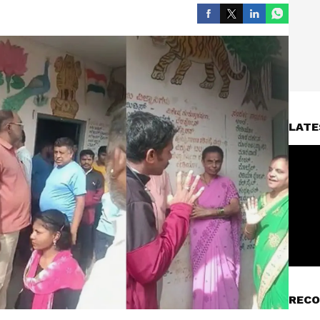
LATE
RECO