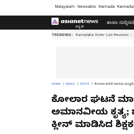
Malayalam
Newsable
Kannada
Kannada
ತಾಜಾ ಸುದ್ದಿ
ಸುದ್
TRENDING :
Karnataka Voter List Revision
HOME
NEWS
STATE
ಕೋಲಾರ ಘಟನೆ ಮಾಸುವ ಮುನ್ನವೇ ಮತ್
ಕೋಲಾರ ಘಟನೆ ಮಾಸು
ಅಮಾನವೀಯ ಕೃತ್ಯ; ಶ
ಕ್ಲೀನ್ ಮಾಡಿಸಿದ ಶಿಕ್ಷ