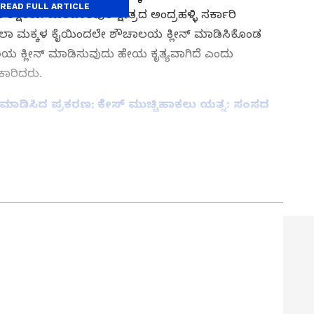
READ FULL ARTICLE
ಶಿಕ್ಷಕರು. ಯಶವಂತಪುರ ಕ್ಷೇತ್ರದ ಅಂದ್ರಹಳ್ಳಿ ಸರ್ಕಾರಿ
. ಶಾಲಾ ಮಕ್ಕಳ ಕೈಯಿಂದಲೇ ಶೌಚಾಲಯ ಕ್ಲೀನ್ ಮಾಡಿಸಿಕೊಂಡ
ೌಚಾಲಯ ಕ್ಲೀನ್ ಮಾಡಿಸುವುದು ಹೇಯ ಕೃತ್ಯವಾಗಿದೆ ಎಂದು
ಿಕಾರಿದರು.
ನ್ ಮಾಡಿಸಿದ ಪ್ರಕರಣ; ಕೇಸ್ ಮುಚ್ಚಿಹಾಕಲು ಯತ್ನ: ಸಂಸದ
ತ್ತು ಜಗತ್ತಿನ ಕ್ಷಣಕ್ಷಣದ ಕನ್ನಡ ಸುದ್ದಿ (
Kannada
್ ಸುವರ್ಣ ನ್ಯೂಸ್‌ ಫಾಲೋ ಮಾಡಿ. ಬ್ರೇಕಿಂಗ್ ಸುದ್ದಿ
ಷ ವರದಿಗಳು ಮತ್ತು ನೇರ ಪ್ರಸಾರಗಳೊಂದಿಗೆ (
kannada
ಕ್ಲಿಕ್‌ನಲ್ಲಿ ಲಭ್ಯ. ಏಷ್ಯಾನೆಟ್ ಸುವರ್ಣ ನ್ಯೂಸ್
ಾಗು ಎಲ್ಲಾ ಅಪ್‌ಡೇಟ್ ಗಳನ್ನು ಪಡೆಯಿರಿ