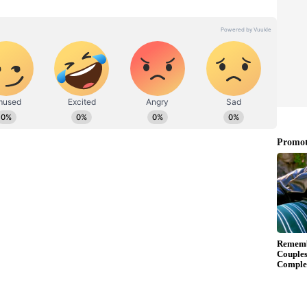
ಉಪ ಸಂಪಾದಕ. ಪತ್ರಿಕೋದ್ಯಮದಲ್ಲಿ 8 ವರ್ಷಗಳ ಅನುಭವ.
ಇಲಾಖೆಯಲ್ಲಿ ನ್ಯೂಸ್ ಮಾನಿಟರಿಂಗ್ ಆಗಿ ಹಲವು ವರ್ಷಗಳ ಸೇವೆ,
ೂಲತಃ ರಾಯಚೂರು ಜಿಲ್ಲೆಯ ಜಾನೇಕಲ್ ಗ್ರಾಮದವರಾದ ಇವರು ಓದು,
ಳಿಂದ ಶೌಚಾಲಯ ಕ್ಲೀನ್ ಮಾಡಿಸುತ್ತಿದ್ದಾರೆ ಎಂಬ ಆರೋಪವೂ
ಾಗಿ ಶಾಲೆಯ ಮುಂದೆ ಪ್ರತಿಭಟನೆ ನಡೆಸಿ ಆಕ್ರೋಶ
ಲೇ ಶಾಲೆಯ ಮುಂದೆ ಜಮಾಯಿಸಿ ಪ್ರತಿಭಟನೆ ನಡೆಸುತ್ತಿದ್ದಾರೆ. ಇತ್ತ
ಿ ಬಂದು ಪೋಷಕರು ಕೆಂಗಣ್ಣಿಗೆ ಗುರಿಯಾದರು.
ೇಸಾಯಿ ವಸತಿ ಶಾಲೆಯಲ್ಲಿ ಮಕ್ಕಳಿಂದ ಶೌಚಾಲಯ ಸ್ವಚ್ಛಗೊಳಿಸಿದ
. ಅಲ್ಲದೇ ವಸತಿ ಗೃಹದಲ್ಲಿ ವಿದ್ಯಾರ್ಥಿನಿಯರ ವಿಡಿಯೋ ತೆಗೆದ
ಧಾನಿ ಬೆಂಗಳೂರಿನಲ್ಲೇ ಇಂಥ ಕೃತ್ಯ ನಡೆದಿರುವುದು ಪೋಷಕರು
ೆ.
ೆ ಶಿಕ್ಷಕರ ನೇಮಕಾತಿ ಆಗಿಲ್ಲ. ಸಾಕಷ್ಟು ಸಿಬ್ಬಂದಿ ಇಲ್ಲದ ಕಾರಣ
ತಿರುವುದು ಇದಕ್ಕೆ ಕೊನೆಯೇ ಇಲ್ಲದಂತಾಗಿದೆ.