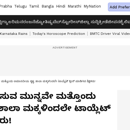
Prabha
Telugu
Tamil
Bangla
Hindi
Marathi
MyNation
Add Prefer
ದಿ
ಗ್ಯಾಲರಿ
ಮನರಂಜನೆ
ಜ್ಯೋತಿಷ್ಯ
ವೆಬ್‌ಸ್ಟೋರೀಸ್
ಜಿಲ್ಲಾ ಸುದ್ದಿ
ಕ್ರೀಡೆ
ಜೀವನಶೈಲಿ
ವ
Karnataka Rains
Today's Horoscope Prediction
BMTC Driver Viral Vide
ತೊಂದು ಅಮಾನವೀಯ ಕೃತ್ಯ; ಶಾಲಾ ಮಕ್ಕಳಿಂದಲೇ ಟಾಯ್ಲೆಟ್ ಕ್ಲೀನ್ ಮಾಡಿಸಿದ ಶಿಕ್ಷಕರು!
ವ ಮುನ್ನವೇ ಮತ್ತೊಂದು
ಾಲಾ ಮಕ್ಕಳಿಂದಲೇ ಟಾಯ್ಲೆಟ್
ಕರು!