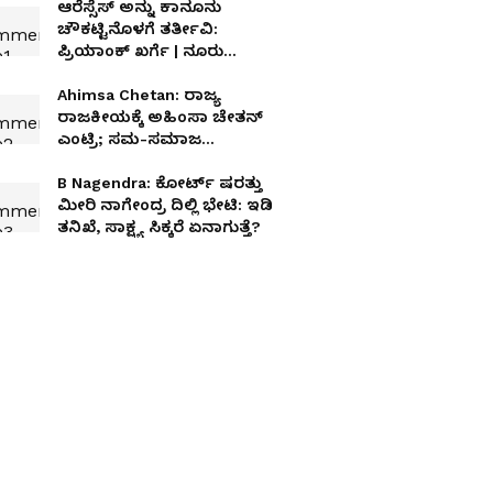
ಆರೆಸ್ಸೆಸ್‌ ಅನ್ನು ಕಾನೂನು
ಚೌಕಟ್ಟಿನೊಳಗೆ ತರ್ತೀವಿ:
ಪ್ರಿಯಾಂಕ್ ಖರ್ಗೆ | ನೂರು
ವರ್ಷಗಳ ಇತಿಹಾಸ ಅಧ್ಯಯನಕ್ಕೆ
ಮುಂದಾದ ಗೃಹಸಚಿವ!
Ahimsa Chetan: ರಾಜ್ಯ
ರಾಜಕೀಯಕ್ಕೆ ಅಹಿಂಸಾ ಚೇತನ್
ಎಂಟ್ರಿ; ಸಮ-ಸಮಾಜ
ನಿರ್ಮಾಣಕ್ಕೆ ಹೊಸ ರಾಜಕೀಯ
ಪಕ್ಷದ ಘೋಷಣೆ!
B Nagendra: ಕೋರ್ಟ್‌ ಷರತ್ತು
ಮೀರಿ ನಾಗೇಂದ್ರ ದಿಲ್ಲಿ ಭೇಟಿ: ಇಡಿ
ತನಿಖೆ, ಸಾಕ್ಷ್ಯ ಸಿಕ್ಕರೆ ಏನಾಗುತ್ತೆ?