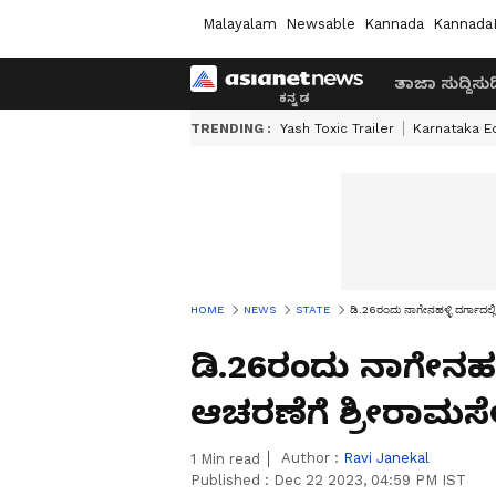
Malayalam
Newsable
Kannada
Kannada
ತಾಜಾ ಸುದ್ದಿ
ಸುದ್
TRENDING :
Yash Toxic Trailer
Karnataka E
HOME
NEWS
STATE
ಡಿ.26ರಂದು ನಾಗೇನಹಳ್ಳಿ ದರ್ಗಾದಲ್ಲ
ಡಿ.26ರಂದು ನಾಗೇನಹಳ್
ಆಚರಣೆಗೆ ಶ್ರೀರಾಮಸೇನ
Author :
Ravi Janekal
1
Min read
Published :
Dec 22 2023, 04:59 PM IST