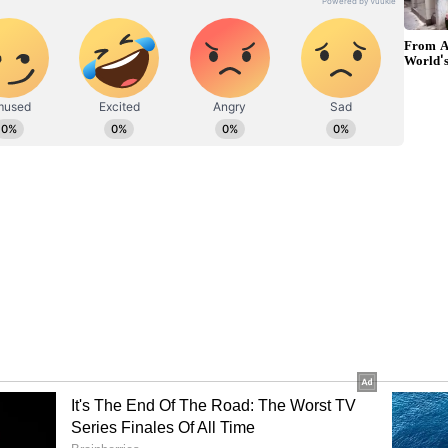
ೂಲತಃ ರಾಯಚೂರು ಜಿಲ್ಲೆಯ ಜಾನೇಕಲ್ ಗ್ರಾಮದವರಾದ ಇವರು ಓದು,
ಿರ್ಬಂಧ, ಭದ್ರತೆಗೆ 4000ಕ್ಕೂ ಹೆಚ್ಚು ಪೊಲೀಸರ ನಿಯೋಜನೆ
್ಗಾದಲ್ಲಿ ಇದೇ ಮೊದಲ ಬಾರಿಗೆ ದತ್ತಜಯಂತಿ ಆಚರಣೆಗೆ ಪ್ಲಾನ್
ಾಡುವುದಾಗಿ ಶ್ರೀರಾಮ ಸೇನೆ ರಾಜ್ಯಾದ್ಯಕ್ಷ ಗಂಗಾಧರ್
ಿಗೆ ನಿರಾಸೆ: 5 ದಿನ ಪ್ರವಾಸಿ ತಾಣಗಳಿಗೆ ನಿರ್ಬಂಧ