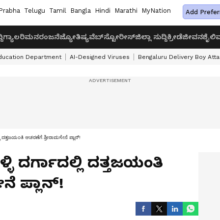
Prabha
Telugu
Tamil
Bangla
Hindi
Marathi
MyNation
Add Prefer
ದಿ
ಗ್ಯಾಲರಿ
ಮನರಂಜನೆ
ಜ್ಯೋತಿಷ್ಯ
ವೆಬ್‌ಸ್ಟೋರೀಸ್
ಜಿಲ್ಲಾ ಸುದ್ದಿ
ಕ್ರೀಡೆ
ಜೀವನಶೈಲಿ
ವ
ducation Department
AI-Designed Viruses
Bengaluru Delivery Boy Att
ಿ ದತ್ತಜಯಂತಿ ಆಚರಣೆಗೆ ಶ್ರೀರಾಮಸೇನೆ ಪ್ಲಾನ್!
ಳಿ ದರ್ಗಾದಲ್ಲಿ ದತ್ತಜಯಂತಿ
ೆ ಪ್ಲಾನ್!