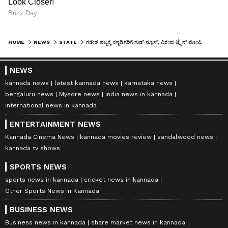
HOME
NEWS
STATE
ಗಣೇಶ ಹಬ್ಬಕ್ಕೆ ಕನ್ನಡಿಗರಿಗೆ ಗುಡ್ ನ್ಯೂಸ್, ವಿಶೇಷ ಟ್ರೈನ್ ಘೋಷಿಸಿದ ನೈರುತ್ಯ ರೈಲ್ವೇ!
NEWS
kannada news
latest kannada news
karnataka news
bengaluru news
Mysore news
india news in kannada
international news in kannada
ENTERTAINMENT NEWS
Kannada Cinema News
kannada movies review
sandalwood news
kannada tv shows
SPORTS NEWS
sports news in kannada
cricket news in kannada
Other Sports News in Kannada
BUSINESS NEWS
Business news in kannada
share market news in kannada