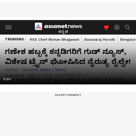
ಕನ್ನಡ
TRENDING :
RSS Chief Mohan Bhagawat
Basavaraj Horatti
Bengalur
ಗಣೇಶ ಹಬ್ಬಕ್ಕೆ ಕನ್ನಡಿಗರಿಗೆ ಗುಡ್ ನ್ಯೂಸ್,
ವಿಶೇಷ ಟ್ರೈನ್ ಘೋಷಿಸಿದ ನೈರುತ್ಯ ರೈಲ್ವೇ!
Author :
Suvarna News
|
News
Published :
Sep 11 2023, 09:54 PM IST
train