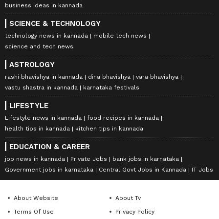
business ideas in kannada
SCIENCE & TECHNOLOGY
technology news in kannada
mobile tech news
science and tech news
ASTROLOGY
rashi bhavishya in kannada
dina bhavishya
vara bhavishya
vastu shastra in kannada
karnataka festivals
LIFESTYLE
Lifestyle news in kannada
food recipes in kannada
health tips in kannada
kitchen tips in kannada
EDUCATION & CAREER
job news in kannada
Private Jobs
bank jobs in karnataka
Government jobs in karnataka
Central Govt Jobs in Kannada
IT Jobs
About Website
About Tv
Terms Of Use
Privacy Policy