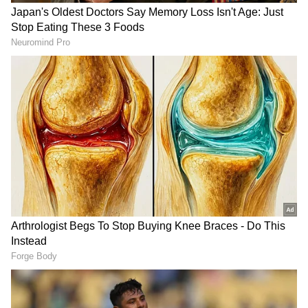
RECOMMENDED STORIES
ತಮಿಳುನಾಡು ವಿಧಾನಸಭೆಯಲ್ಲಿ
ಎರಡನೇ ಬಾರಿ ಸಿಎಂ ಡಿಕೆ
ವಿಜಯ್-ಸ್ಟಾಲಿನ್ ಮಧ್ಯೆ ಕಾವೇರಿ
ಶಿವಕುಮಾರ್ ಭೇಟಿಯಾಗಿ
ಕಿಚ್ಚು, ಕರ್ನಾಟಕದೊಂದಿಗೆ
ಸಿಟ್ಟಿನಿಂದಲೇ ಹೊರಬಂದ
ಮಾತನಾಡಿದ್ರೆ ತಪ್ಪೇನಿದೆ?
ಬಸವರಾಜ್ ಹೊರಟ್ಟಿ