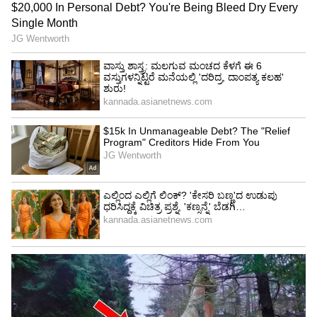
ಒಳ್ಳೆಯದ್ದಕ್ಕಿಂತ ಕೆಟ್ಟದ್ದೇ ಕೇಳುವುದು!
ಇನ್ನೂ ಮುಂದುವರಿದು ಜಗತ್ತಿನಲ್ಲಿ ಒಳ್ಳೆಯದಕ್ಕಿಂತ ಕೆಟ್ಟದ್ದೆ
ಕೇಳುವುದು ಬಹಳ ಆಗುತ್ತದೆ ಎಂದು ಭವಿಷ್ಯ ನುಡಿಯಲಾಗಿದೆ.
ಈ ಮೂಲಕ ಹೊರ ದೇಶಗಳಲ್ಲಿ ಯುದ್ಧದ ಆತಂಕ,
ಅನಾಹುತಗಳು ಮುಂದುವರೆಯುವ ಸೂಚನೆಯನ್ನು
ನೀಡಲಾಗಿದೆ. ಸುತ್ತಲಿನ ರಾಷ್ಟ್ರಗಳ ವಿಷಯ ಕೇಳಿ
ಭಯವಾಗುತ್ತದೆ ಎನ್ನುವ ಮೂಲಕ ನೆರೆ ರಾಷ್ಟ್ರಗಳಲ್ಲಿ ಅಹಿತಕರ
ಘಟನೆಗಳು ಸಂಭವಿಸಲಿವೆ ಎನ್ನಲಾಗಿದೆ. ನಮ್ಮ ರಾಷ್ಟ್ರಕ್ಕೆ
ಯಾವುದೇ ಹಾನಿಕರ ಇಲ್ಲ, ಮಹಿಳೆಯರಿಗೆ ಹೆಚ್ಚಿನ ಸ್ಥಾನ