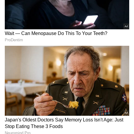
ಹಣದ ಹೊಳೆ ಹರಿಯುತ್ತೆ ಎಂದ ಜ್ಯೋತಿಷಿ, ರಾತ್ರೋರಾತ್ರಿ
ಕೋಟ್ಯಾಧಿಪತಿಯಾದ ಮಹಿಳೆ!
ರಾಜ್ಯದಲ್ಲಿ ಮಳೆ ಬೆಳೆ ಸಂಪನ್ನ; ಕೊಡೆಕಲ್‌ ಭವಿಷ್ಯ!
RECOMMENDED STORIES