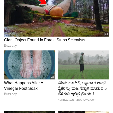
ಸಿಗುವ ಸಾಧ್ಯತೆಗಳು ಇರುತ್ತವೆ ಎನ್ನುವ ಮೂಲಕ ದೇಶದಲ್ಲಿ
ಸುಭಿಕ್ಷೆಯ ಸೂಚನೆಗಳನ್ನು ಶಿವಶಂಕರ್ ದಿಂಡವಾರ್ ಅವರು
ತಮ್ಮ ಕಾರ್ಣಿಕದಲ್ಲಿ ಹೇಳಿದ್ದಾರೆ.
ಆಂತರಿಕ ಕಚ್ಚಾಟದಿಂದಲೇ ಸಿಎಂ ಸಿದ್ದರಾಮಯ್ಯ
ಅಧಿಕಾರ ತ್ಯಾಗ ಮಾಡ್ತಾರೆ: ಕಾಲಜ್ಞಾನಿ ಕೊಡೇಕಲ್‌
ಬಸವಣ್ಣ ಭವಿಷ್ಯ!
ಇನ್ನು ದೇಗುಲದಲ್ಲಿ ಪಲ್ಲಕ್ಕಿ ಉತ್ಸವಕ್ಕೆ ಹಾಗೂ ದೇವಾಲಯದ
ಆವರಣದಲ್ಲಿ ಮಾದಲಿ ಮಜಾರಕ್ಕೆ ಹುಸೇನಸಾಬ್ ಮುಲ್ಲಾ
ಪಾತೆ ಕೊಡುವುದರ ಮೂಲಕ ಜಾತ್ರೆಗೆ ಚಾಲನೆ ನೀಡಿದರು.
ಕೊಡೆಕಲ್ ಶ್ರೀ ಬಸವೇಶ್ವರ ದೇವಾಲಯ ದಿಂದ ವಿವಿಧ ವಾದ್ಯ
ಮೇಳದೊಂದಿಗೆ ಕೊಡೆಕಲ್ ಬಸವೇಶ್ವರರ ವಚನ ಓದುತ್ತಾ
ಅದ್ದೂರಿಯಾಗಿ ಪಲ್ಲಕ್ಕಿ ಉತ್ಸವ ನಡೆಯಿತು.