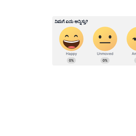
Kannadaprabha News
KN
1967ರ ನವೆಂಬರ್ 4ರಂದು ಆರಂಭವಾದ ಕ
ಮೂಡಿಸಿದ ಕನ್ನಡ ದಿನ ಪತ್ರಿಕೆ. ದೇಶ, 
ಹೂರಣ ಹೊತ್ತು ತರುವ ಕನ್ನಡಪ್ರಭ, ಕನ್ನ
ಎತ್ತುವ ಕನ್ನಡಪ್ರಭ ದಿನ ಪತ್ರಿಕೆಯಲ್ಲಿ 
Related Articles
ಎಷ್ಟು ಕಾಲ ದರ್ಪ ತೋರಿಸ
ನೋಡೋಣ: ಪ್ರಿಯಾಂಕ್ ಖ
ಮಿನಿ ಸರ್ವಾಧಿಕಾರಿ ಎಂದ ಸ