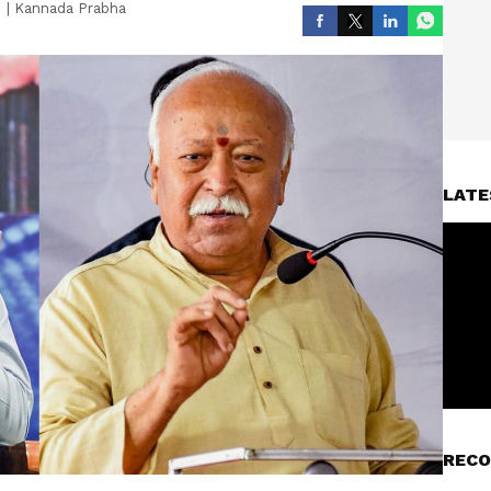
|
Kannada Prabha
LATE
RECO