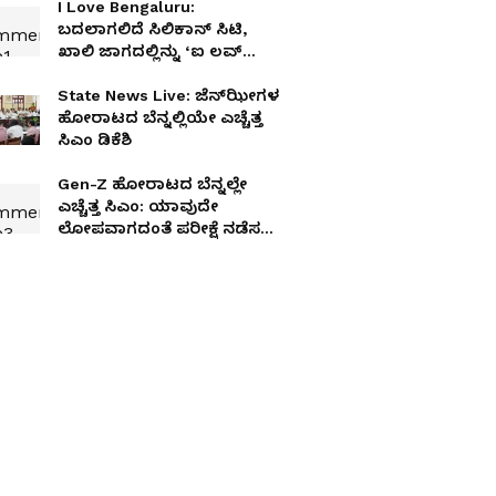
I Love Bengaluru:
ಬದಲಾಗಲಿದೆ ಸಿಲಿಕಾನ್ ಸಿಟಿ,
ಖಾಲಿ ಜಾಗದಲ್ಲಿನ್ನು ‘ಐ ಲವ್‌
ಬೆಂಗಳೂರು’ ಫಲಕ !
State News Live: ಜೆನ್‌ಝೀಗಳ
ಹೋರಾಟದ ಬೆನ್ನಲ್ಲಿಯೇ ಎಚ್ಚೆತ್ತ
ಸಿಎಂ ಡಿಕೆಶಿ
Gen-Z ಹೋರಾಟದ ಬೆನ್ನಲ್ಲೇ
ಎಚ್ಚೆತ್ತ ಸಿಎಂ: ಯಾವುದೇ
ಲೋಪವಾಗದಂತೆ ಪರೀಕ್ಷೆ ನಡೆಸಲು
ತಾಕೀತು, ಪರಿಶೀಲನೆಗಾಗಿ
ರಂಗನಾಥ್‌ ಸಮಿತಿ ರಚನೆ