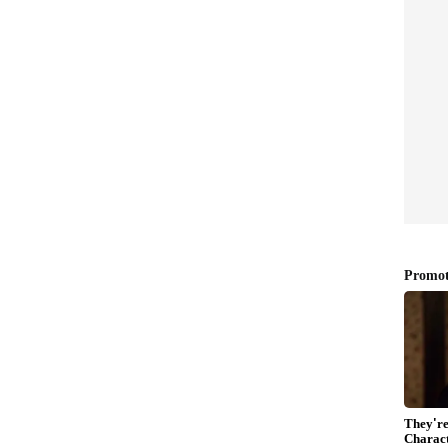
ಕಚೇರಿಗೆ ಹೋಗಲು ಸಿದ್ಧ:
ಪ್ರಿಯಾಂಕ್ ಖರ್ಗೆ
ಟುಗೂಡ್ತಾರೆ?
ುತ ಇಲಾಖೆಯಲ್ಲಿದ್ದೇನೆ. ಆರೆಸ್ಸೆಸ್‌ನವರು ರಾಜ್ಯದಲ್ಲಿ 20 ಲಕ್ಷ
ಾಲಿ ಮಾಡಿರುವುದಾಗಿ ಅವರ ವರದಿಯಲ್ಲೇ ಹೇಳಿದ್ದಾರೆ. ಅವರೆಲ್ಲಾ
್ತಾರೆ ಎಂದು ತಿಳಿಯಬೇಕಾದ್ದು ಯಾರ ಕೆಲಸ? ಅಷ್ಟೊಂದು
 ರಕ್ಷಣೆ ಕೊಡುವುದು ಯಾವ ಇಲಾಖೆಯ ಜವಾಬ್ದಾರಿ? ಮಹಿಳಾ
ತ್ತಾ? ವಾಣಿಜ್ಯ ಇಲಾಖೆ ಕೊಡುತ್ತಾ? ಗೃಹ ಇಲಾಖೆ ತಾನೇ ರಕ್ಷಣೆ
ೋಂದಣಿ, ಸದಸ್ಯರು, ಪದಾಧಿಕಾರಿಗಳು ಸೇರಿ ಎಲ್ಲದರ ಬಗ್ಗೆ
ೇಶಭಕ್ತರು, ಸಂವಿಧಾನ ಬಲ್ಲವರು ಎಂದು
ನ್ನ ಪ್ರಶ್ನೆಗಳಿಗೆ ಉತ್ತರಿಸಲಿ ಎಂದು ಆಗ್ರಹಿಸಿದರು.