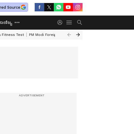
red Source
ಾಣಿಜ್ಯ
 Fitness Test
PM Modi Foreign Travel Expenditure
Valmiki Corporatio