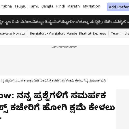
Prabha
Telugu
Tamil
Bangla
Hindi
Marathi
MyNation
Add Prefer
ದಿ
ಗ್ಯಾಲರಿ
ಮನರಂಜನೆ
ಜ್ಯೋತಿಷ್ಯ
ವೆಬ್‌ಸ್ಟೋರೀಸ್
ಜಿಲ್ಲಾ ಸುದ್ದಿ
ಕ್ರೀಡೆ
ಜೀವನಶೈಲಿ
ವ
savaraj Horatti
Bengaluru-Mangaluru Vande Bhatrat Express
Team India
್ನೆಗಳಿಗೆ ಸಮರ್ಪಕ ಉತ್ತರ ನೀಡಿದ್ರೆ ಆರೆಸೆಸ್ಸ್ ಕಚೇರಿಗೆ ಹೋಗಿ ಕ್ಷಮೆ ಕೇಳಲು ಸಿದ್ಧ: ಪ್ರಿಯಾಂಕ್ ಖರ್ಗೆ
w: ನನ್ನ ಪ್ರಶ್ನೆಗಳಿಗೆ ಸಮರ್ಪಕ
ಸ್ಸ್ ಕಚೇರಿಗೆ ಹೋಗಿ ಕ್ಷಮೆ ಕೇಳಲು
ೆ