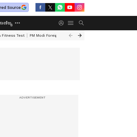
red Source
ಾಣಿಜ್ಯ
 Fitness Test
PM Modi Foreign Travel Expenditure
Valmiki Corporatio