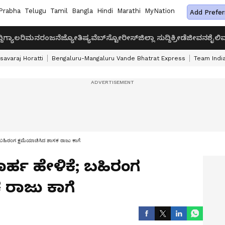
Prabha
Telugu
Tamil
Bangla
Hindi
Marathi
MyNation
Add Prefer
ದಿ
ಗ್ಯಾಲರಿ
ಮನರಂಜನೆ
ಜ್ಯೋತಿಷ್ಯ
ವೆಬ್‌ಸ್ಟೋರೀಸ್
ಜಿಲ್ಲಾ ಸುದ್ದಿ
ಕ್ರೀಡೆ
ಜೀವನಶೈಲಿ
ವ
savaraj Horatti
Bengaluru-Mangaluru Vande Bhatrat Express
Team India
ಕೆ; ಬಹಿರಂಗ ಕ್ಷಮೆಯಾಚಿಸಿದ ಶಾಸಕ ರಾಜು ಕಾಗೆ
ೇಪಾರ್ಹ ಹೇಳಿಕೆ; ಬಹಿರಂಗ
 ರಾಜು ಕಾಗೆ