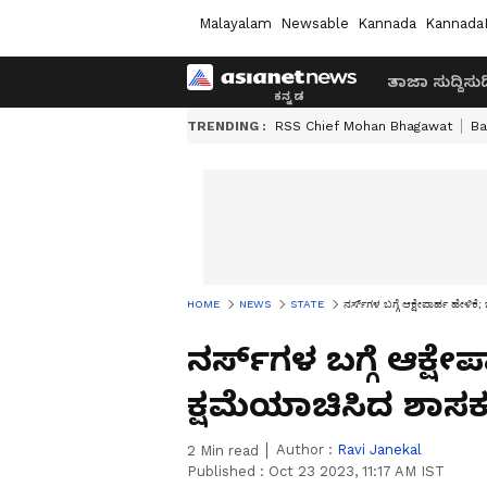
Malayalam
Newsable
Kannada
Kannada
ತಾಜಾ ಸುದ್ದಿ
ಸುದ್
TRENDING :
RSS Chief Mohan Bhagawat
Ba
HOME
NEWS
STATE
ನರ್ಸ್‌ಗಳ ಬಗ್ಗೆ ಆಕ್ಷೇಪಾರ್ಹ ಹೇಳಿ
ನರ್ಸ್‌ಗಳ ಬಗ್ಗೆ ಆಕ್ಷ
ಕ್ಷಮೆಯಾಚಿಸಿದ ಶಾಸಕ
Author :
Ravi Janekal
2
Min read
Published :
Oct 23 2023, 11:17 AM IST