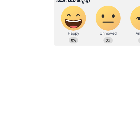
ಕೊರೊನಾ ವಾರಿಯರ್ಸ್ ಅವಾರ್ಡ್, ಮ
ಬರೆವಣಿಗೆ ಮತ್ತು ಸಾಹಿತ್ಯಾಸಕ್ತರು.
ನಿಮ್ಮ ಸ್ಥಿತಿಯಲ್ಲಿದ್ದಿದ್ದರೆ ಆತ್ಮಹತ್ಯೆ ಮಾ
ಬೆಳಗಾವಿ ಜಿಲ್ಲೆಯ ಅಥಣಿ ತಾಲೂಕಿನ ನಾಗನ
ಕಾರ್ಯಕ್ರಮದಲ್ಲಿ ಮಾತನಾಡಿದ್ದ ಶಾಸಕ ರಾಜು
ಕೆಲವು ವರ್ಷಗಳ ಹಿಂದೆ ನನಗೆ ಆಪರೇಷನ್ ಸಮ
ನರ್ಸ್ ನೋಡಿದ್ರೆ ತ್ರಾಸ ಆಗ್ತಿತ್ತು.ಚಂದ ಚಂದ
ಸಭೆಯನ್ನು ನಗೆಗಡಲಲ್ಲಿ ತೇಲಿಸಿದ್ದ ಶಾಸಕ.
ಪ್ರಸಾರವಾಗಿ ಎಲ್ಲೆಡೆ ವೈರಲ್ ಆಗಿ ಸಾಮಾಜಿಕ