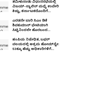
ತಮಿಳುನಾಡು ವಿಧಾನಸಭೆಯಲ್ಲಿ
ವಿಜಯ್-ಸ್ಟಾಲಿನ್ ಮಧ್ಯೆ ಕಾವೇರಿ
ಕಿಚ್ಚು, ಕರ್ನಾಟಕದೊಂದಿಗೆ
ಮಾತನಾಡಿದ್ರೆ ತಪ್ಪೇನಿದೆ?
ಎರಡನೇ ಬಾರಿ ಸಿಎಂ ಡಿಕೆ
ಶಿವಕುಮಾರ್ ಭೇಟಿಯಾಗಿ
ಸಿಟ್ಟಿನಿಂದಲೇ ಹೊರಬಂದ
ಬಸವರಾಜ್ ಹೊರಟ್ಟಿ
ಹಂಪಿಯ ನಿಷೇಧಿತ, ಬಫರ್
ವಲಯದಲ್ಲಿ ಅಕ್ರಮ ಹೋಮ್‌ಸ್ಟೇ:
53ಕ್ಕೂ ಹೆಚ್ಚು ಅಧಿಕಾರಿಗಳಿಗೆ
ಉಪಲೋಕಾಯುಕ್ತರ ಬಿಗ್ ಶಾಕ್!