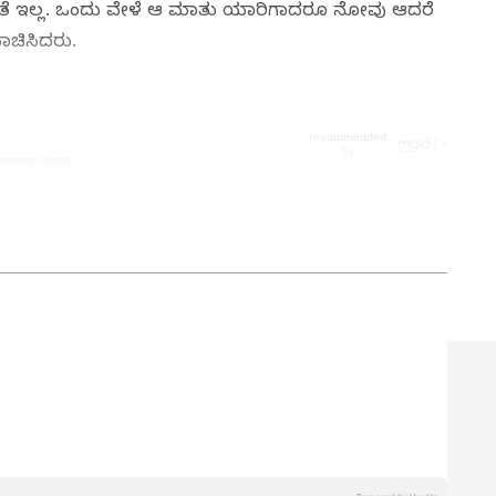
ಯಕತೆ ಇಲ್ಲ. ಒಂದು ವೇಳೆ ಆ ಮಾತು ಯಾರಿಗಾದರೂ ನೋವು ಆದರೆ
ಾಚಿಸಿದರು.
ತ್ತು ಜಗತ್ತಿನ ಕ್ಷಣಕ್ಷಣದ ಕನ್ನಡ ಸುದ್ದಿ (
Kannada
್ ಸುವರ್ಣ ನ್ಯೂಸ್‌ ಫಾಲೋ ಮಾಡಿ. ಬ್ರೇಕಿಂಗ್ ಸುದ್ದಿ
ಷ ವರದಿಗಳು ಮತ್ತು ನೇರ ಪ್ರಸಾರಗಳೊಂದಿಗೆ (
kannada
ಕ್ಲಿಕ್‌ನಲ್ಲಿ ಲಭ್ಯ. ಏಷ್ಯಾನೆಟ್ ಸುವರ್ಣ ನ್ಯೂಸ್
ಾಗು ಎಲ್ಲಾ ಅಪ್‌ಡೇಟ್ ಗಳನ್ನು ಪಡೆಯಿರಿ
ಉಪ ಸಂಪಾದಕ. ಪತ್ರಿಕೋದ್ಯಮದಲ್ಲಿ 8 ವರ್ಷಗಳ ಅನುಭವ.
ಇಲಾಖೆಯಲ್ಲಿ ನ್ಯೂಸ್ ಮಾನಿಟರಿಂಗ್ ಆಗಿ ಹಲವು ವರ್ಷಗಳ ಸೇವೆ,