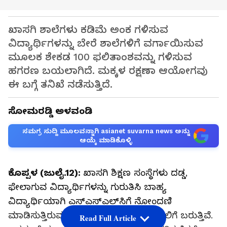
ಖಾಸಗಿ ಶಾಲೆಗಳು ಕಡಿಮೆ ಅಂಕ ಗಳಿಸುವ
ವಿದ್ಯಾರ್ಥಿಗಳನ್ನು ಬೇರೆ ಶಾಲೆಗಳಿಗೆ ವರ್ಗಾಯಿಸುವ
ಮೂಲಕ ಶೇಕಡ 100 ಫಲಿತಾಂಶವನ್ನು ಗಳಿಸುವ
ಹಗರಣ ಬಯಲಾಗಿದೆ. ಮಕ್ಕಳ ರಕ್ಷಣಾ ಆಯೋಗವು
ಈ ಬಗ್ಗೆ ತನಿಖೆ ನಡೆಸುತ್ತಿದೆ.
ಸೋಮರಡ್ಡಿ ಅಳವಂಡಿ
ಸಮಗ್ರ ಸುದ್ದಿ ಮೂಲವನ್ನಾಗಿ asianet suvarna news ಅನ್ನು
ಆಯ್ಕೆ ಮಾಡಿಕೊಳ್ಳಿ
ಕೊಪ್ಪಳ (ಜುಲೈ.12):
ಖಾಸಗಿ ಶಿಕ್ಷಣ ಸಂಸ್ಥೆಗಳು ದಡ್ಡ,
ಫೇಲಾಗುವ ವಿದ್ಯಾರ್ಥಿಗಳನ್ನು ಗುರುತಿಸಿ ಬಾಹ್ಯ
ವಿದ್ಯಾರ್ಥಿಯಾಗಿ ಎಸ್‌ಎಸ್‌ಎಲ್‌ಸಿಗೆ ನೋಂದಣಿ
ಮಾಡಿಸುತ್ತಿರುವ ಮತ್ತಷ್ಟು ಪ್ರಕರಣಗಳು ಬಯಲಿಗೆ ಬರುತ್ತಿವೆ.
Read Full Article