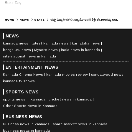
HOME
NEWS
STATE
'ದಡ್ಡ' ವಿದ್ಯಾರ್ಥಿಗಳಿಗೆ ಬಾಹ್ಯ ನೋಂದಣಿ ಶಿಕ್ಷೆ! ಶೇ.100ರಷ್ಟು SSLC ಫಲಿತಾಂಶಕ್ಕಾಗಿ ಶಾಲೆಗಳ ಮತ್ತೊಂದು ಅಡ್ಡಮಾರ್ಗ ಪತ್ತೆ!
NEWS
kannada news
latest kannada news
karnataka news
bengaluru news
Mysore news
india news in kannada
international news in kannada
ENTERTAINMENT NEWS
Kannada Cinema News
kannada movies review
sandalwood news
kannada tv shows
SPORTS NEWS
sports news in kannada
cricket news in kannada
Other Sports News in Kannada
BUSINESS NEWS
Business news in kannada
share market news in kannada
business ideas in kannada