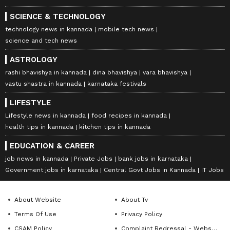
SCIENCE & TECHNOLOGY
technology news in kannada
mobile tech news
science and tech news
ASTROLOGY
rashi bhavishya in kannada
dina bhavishya
vara bhavishya
vastu shastra in kannada
karnataka festivals
LIFESTYLE
Lifestyle news in kannada
food recipes in kannada
health tips in kannada
kitchen tips in kannada
EDUCATION & CAREER
job news in kannada
Private Jobs
bank jobs in karnataka
Government jobs in karnataka
Central Govt Jobs in Kannada
IT Jobs
About Website
About Tv
Terms Of Use
Privacy Policy
CSAM Policy
Complaint Redressal - Website