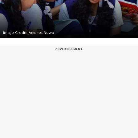
Image Credit:
Asianet News