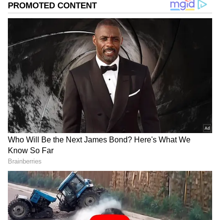
ಸುದ್ದಿಗಳು ಸುವರ್ಣ ನ್ಯೂಸ್ ವೆಬ್‌ಸೈಟಲ್ಲೂ ಲಭ್ಯ.
Related Articles
ಕೊಪ್ಪಳ ಜಿಲ್ಲೆಯಲ್ಲಿ ಶೇ.90 ಗಣಿಗಾರಿಕೆ ಸಕ್ರಮ: ಸಂಸದ
ರಾಜಶೇಖರ ಹಿಟ್ನಾಳ
ಎಸ್ಸೆಸ್ಸೆಲ್ಸಿ 100% ರಿಸಲ್ಟ್‌ಗಾಗಿ 'ದಡ್ಡ' ಮಕ್ಕಳಿಗೆ ಟೀಸಿ,
ಕೊಪ್ಪಳದಲ್ಲಿ200+ ಮಕ್ಕಳು ಶಾಲೆಯಿಂದ ಹೊರಕ್ಕೆ!
ಶಾಕಿಂಗ್ ಸ್ಟೋರಿ ಇಲ್ಲಿದೆ
DOWNLOAD APP