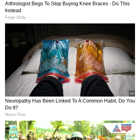
ವರದಿ ಕೇಳಿದ ಮಕ್ಕಳ
ರಕ್ಷಣಾ ಆಯೋಗ
ಅನ್ನಭಾಗ್ಯ ಯೋಜನೆಗೂ
ಕೊಪ್ಪಳದ ಅಂಜನಾದ್ರಿ: ಹನುಮನ
‘ಸರ್ಜರಿ’: 14 ಲಕ್ಷ ಅನರ್ಹರ
ಜನ್ಮಭೂಮಿ ವಿವಾದ, ಅರ್ಜಿ
ಬಿಪಿಎಲ್ ಕಾರ್ಡ್ ರದ್ದು? ಸಚಿವ
ತುರ್ತು ವಿಚಾರಣೆಗೆ ಸುಪ್ರೀಂ
ಕೆ.ಎಚ್. ಮುನಿಯಪ್ಪ ಸ್ಪಷ್ಟನೆ
ಕೋರ್ಟ್ ನಕಾರ