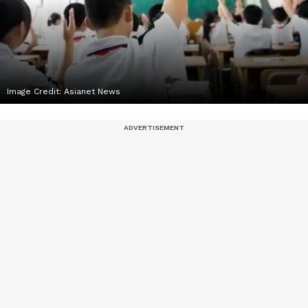
Image Credit:
Asianet News