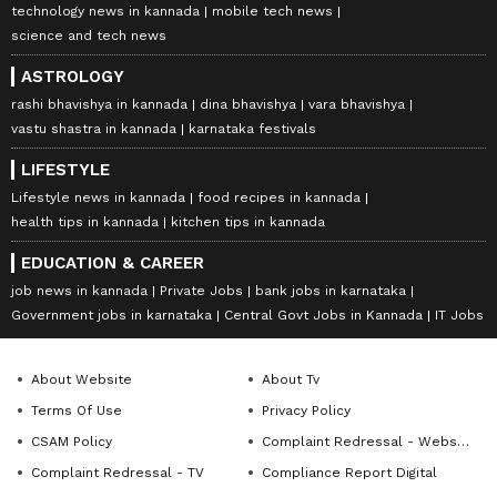
technology news in kannada
mobile tech news
science and tech news
ASTROLOGY
rashi bhavishya in kannada
dina bhavishya
vara bhavishya
vastu shastra in kannada
karnataka festivals
LIFESTYLE
Lifestyle news in kannada
food recipes in kannada
health tips in kannada
kitchen tips in kannada
EDUCATION & CAREER
job news in kannada
Private Jobs
bank jobs in karnataka
Government jobs in karnataka
Central Govt Jobs in Kannada
IT Jobs
About Website
About Tv
Terms Of Use
Privacy Policy
CSAM Policy
Complaint Redressal - Website
Complaint Redressal - TV
Compliance Report Digital