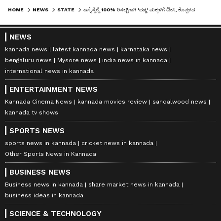
HOME
NEWS
STATE
ಎಸ್ಸೆಸ್ಸೆಲ್ಸಿ 100% ರಿಸಲ್ಟ್‌ಗಾಗಿ 'ದಡ್ಡ' ಮಕ್ಕಳಿಗೆ ಟೀಸಿ, ಕೊಪ್ಪಳದಲ್ಲಿ200+ ಮಕ್ಕಳು ಶಾಲೆಯಿಂದ ಹೊರಕ್ಕೆ! ಶಾಕಿಂಗ್ ಸ್ಟೋರಿ ಇಲ್ಲಿದೆ
NEWS
kannada news
latest kannada news
karnataka news
bengaluru news
Mysore news
india news in kannada
international news in kannada
ENTERTAINMENT NEWS
Kannada Cinema News
kannada movies review
sandalwood news
kannada tv shows
SPORTS NEWS
sports news in kannada
cricket news in kannada
Other Sports News in Kannada
BUSINESS NEWS
Business news in kannada
share market news in kannada
business ideas in kannada
SCIENCE & TECHNOLOGY