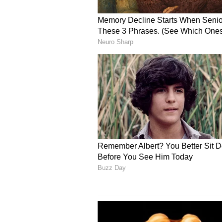
ಗ್ರಾಮೀಣ ಕುಡಿಯುವ ನೀರಿಗೆ 117 ಕೋಟಿ 
ಎಲ್‌ನಿನೋ ಪ್ರಭಾವದಿಂದ ರಾಜ್ಯದಲ್ಲಿ ಮಳೆ
ಎದುರಿಸಲು 117 ಕೋಟಿ ರು. ಮುಂಗಡವಾಗಿ ಬಿ
ಖಂಡ್ರೆ ಹೇಳಿದ್ದಾರೆ.
ಸಂಪುಟ ಸಭೆ ಬಳಿಕ ಸುದ್ದಿಗೋಷ್ಠಿ ನಡೆಸಿ 
ಕ್ರಿಯಾ ಯೋಜನೆ ರೂಪಿಸಲಾಗಿದೆ. ನೀರಿನ ಸಮ
ಆಗದಂತೆ ಕ್ರಮ ವಹಿಸಲಾಗಿದ್ದು, ಯಾವುದೇ 
ಒಳಗಾಗಿ ಪರಿಹರಿಸುವಂತೆ ಸೂಚಿಸಲಾಗಿದೆ ಎ