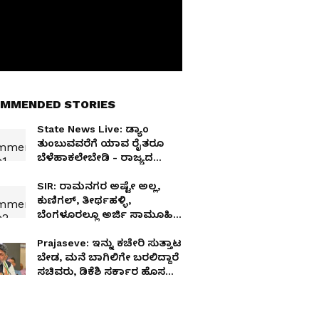
MMENDED STORIES
State News Live: ಡ್ಯಾಂ
ತುಂಬುವವರೆಗೆ ಯಾವ ರೈತರೂ
ಬೆಳೆಹಾಕಲೇಬೇಡಿ - ರಾಜ್ಯದ
ರೈತರಿಗೆ ಸಿಎಂ ಕಿವಿಮಾತು
SIR: ರಾಮನಗರ ಅಷ್ಟೇ ಅಲ್ಲ,
ಕುಣಿಗಲ್‌, ತೀರ್ಥಹಳ್ಳಿ,
ಬೆಂಗಳೂರಲ್ಲೂ ಅರ್ಜಿ ಸಾಮೂಹಿಕ
ಭರ್ತಿ!
Prajaseve: ಇನ್ನು ಕಚೇರಿ ಸುತ್ತಾಟ
ಬೇಡ, ಮನೆ ಬಾಗಿಲಿಗೇ ಬರಲಿದ್ದಾರೆ
ಸಚಿವರು, ಡಿಕೆಶಿ ಸರ್ಕಾರ ಹೊಸ
'ಪ್ರಜಾಸೇವೆ' ಆರಂಭ! ಯಾವಾಗ
ಬರ್ತಾರೆ?