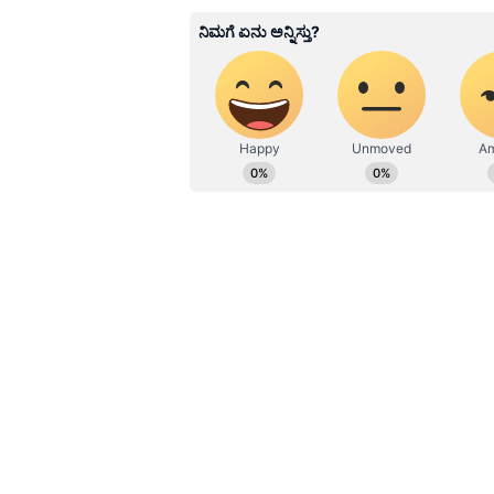
KN
1967ರ ನವೆಂಬರ್ 4ರಂದು ಆರಂಭವಾದ ಕ
ಮೂಡಿಸಿದ ಕನ್ನಡ ದಿನ ಪತ್ರಿಕೆ. ದೇಶ, 
ಹೂರಣ ಹೊತ್ತು ತರುವ ಕನ್ನಡಪ್ರಭ, ಕನ್ನ
ಎತ್ತುವ ಕನ್ನಡಪ್ರಭ ದಿನ ಪತ್ರಿಕೆಯಲ್ಲಿ 
Related Articles
Drought: ಮಳೆ ಕೊರತೆಯ
ರಾಜ್ಯದಲ್ಲೀಗ 150 ವರ್ಷದಲ
ಭೀಕರ ಬರಗಾಲ! ಡಿಸಿಎಂ
ಪರಮೇಶ್ವರ ಬಿಚ್ಚಿಟ್ಟ ಶಾಕಿ
ಮಾಹಿತಿ
ಬಳಿಕ ಸುದ್ದಿಗೋಷ್ಠಿ ನಡೆಸಿ ಮಾತನಾಡಿದ ಡ
ವಿದ್ಯುತ್‌ ಹಾಗೂ ನೀರಿನ ಅಭಾವ ಸೃಷ್ಟಿಯಾಗ
ನೀಡಿದ್ದಾರೆ. ಜತೆಗೆ ರಾಜ್ಯದಲ್ಲಿ ಜಲಾಶಯ
ಯಾರೂ ಬೆಳೆ ಹಾಕಬೇಡಿ. ಜಲಾಶಯಗಳು ಭರ್
ಖಂಡಿತಾ ನಿಮಗೆ ನೀರು ಒದಗಿಸುತ್ತೇವೆ. ಆದರೆ