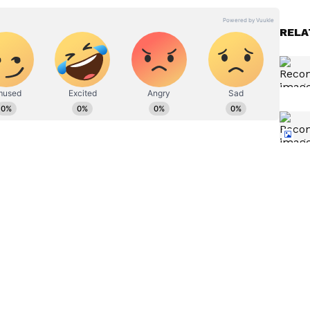
ನ್ನಡಪ್ರಭ ಕನ್ನಡ ಪತ್ರಿಕೋದ್ಯಮದಲ್ಲಿಯೇ ವಿಶೇಷ ಛಾಪು
ವಿದೇಶ, ವಾಣಿಜ್ಯ, ಕ್ರೀಡೆ, ಮನೋರಂಜನೆ ಸೇರಿ ವೈವಿಧ್ಯಮಯ ಸುದ್ದಿಗಳ
ಡಿಗರ ಅಸ್ಮಿತೆಯ ಸಂಕೇತ. ಸದಾ ಕರುನಾಡು, ನುಡಿ, ಸಂಸ್ಕೃತಿ ಪರ ಧ್ವನಿ
RELA
ಪ್ರಕಟಗೊಳ್ಳುವ ಸುದ್ದಿಗಳು ಸುವರ್ಣ ನ್ಯೂಸ್ ವೆಬ್‌ಸೈಟಲ್ಲೂ ಲಭ್ಯ.
ಿಂದ
Karnataka drought: ರಾಜ್ಯಕ್ಕೆ
್ಲೇ
'ಸೂಪರ್ ಎಲ್ ನಿನೋ' ಭೀತಿ!
ಸಂಭವನೀಯ ಬರ ಎದುರಿಸಲು
ಂಗ್
ಡಿಸಿಎಂ ಜಿ. ಪರಮೇಶ್ವರ್ ಸೂಚನೆ
ಿ.ಕೆ. ಶಿವಕುಮಾರ್‌, ‘ದೇಶಾದ್ಯಂತ ಭೀಕರ ಬರಗಾಲ ಉಂಟಾಗಲಿದೆ.
ಲಿದೆ ಎಂದು ಪ್ರಧಾನಮಂತ್ರಿ ನರೇಂದ್ರ ಮೋದಿ ಎಚ್ಚರಿಕೆ
ಗಳಲ್ಲಿ ನೀರು ಖಾಲಿಯಾಗಿದೆ. ಹೀಗಾಗಿ ಜಲಾಶಯ ನಂಬಿಕೊಂಡು
ತಿ ಆಗುವವರೆಗೂ ಬೆಳೆ ಹಾಕುವುದು ಬೇಡ. ಮಳೆ ಬಂದರೆ
 ಬೆಳೆ ಬಗ್ಗೆ ಸದ್ಯಕ್ಕೆ ಏನೂ ತೀರ್ಮಾನ ಮಾಡಬೇಡಿ’ ಎಂದು