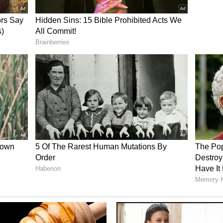
ರು. ಬಿಡುಗಡೆ: ಈಶ್ವರ ಖಂಡ್ರೆ
 ಅಭಾವ ಉಂಟಾಗಲಿದೆ. ಹೀಗಾಗಿ ಗ್ರಾಮಗಳಲ್ಲಿ ನೀರಿನ ಸಮಸ್ಯೆ
ಡುಗಡೆ ಮಾಡಲಾಗಿದೆ ಎಂದು ಗ್ರಾಮೀಣಾಭಿವೃದ್ಧಿ ಸಚಿವ ಈಶ್ವರ್‌
ಮಾತನಾಡಿದ ಅವರು, ಈಗಾಗಲೇ 85 ಕೋಟಿ ರು. ವೆಚ್ಚ ಮಾಡಿ
ಸ್ಯೆ ಇರುವ ಗ್ರಾಮಗಳಲ್ಲಿ ಕುಡಿಯುವ ನೀರು ಪೂರೈಕೆಗೆ ತೊಂದರೆ
ಗ್ರಾಮದಲ್ಲಿ ಕುಡಿಯುವ ನೀರಿನ ತೊಂದರೆ ಆದರೆ 24 ಗಂಟೆ
ಂದರು.