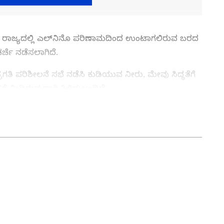
ಿ ರಾಜ್ಯದಲ್ಲಿ ಎಲ್‌ನಿನೊ ಪರಿಣಾಮದಿಂದ ಉಂಟಾಗಲಿರುವ ಬರದ
ರ್ಚೆ ನಡೆಸಲಾಗಿದೆ.
ಪ್ರಗತಿ ಪರಿಶೀಲನೆ ಸಭೆ ನಡೆಸಿ ಕುಡಿಯುವ ನೀರು, ಮೇವು ಸಿದ್ಧತೆಗೆ
ನೆ ನೀಡಿರುವುದಾಗಿ ತಿಳಿದುಬಂದಿದೆ.
ತ್ತು ಜಗತ್ತಿನ ಕ್ಷಣಕ್ಷಣದ ಕನ್ನಡ ಸುದ್ದಿ (
Kannada
್ ಸುವರ್ಣ ನ್ಯೂಸ್‌ ಫಾಲೋ ಮಾಡಿ. ಬ್ರೇಕಿಂಗ್ ಸುದ್ದಿ
ಷ ವರದಿಗಳು ಮತ್ತು ನೇರ ಪ್ರಸಾರಗಳೊಂದಿಗೆ (
kannada
ಕ್ಲಿಕ್‌ನಲ್ಲಿ ಲಭ್ಯ. ಏಷ್ಯಾನೆಟ್ ಸುವರ್ಣ ನ್ಯೂಸ್
ಾಗು ಎಲ್ಲಾ ಅಪ್‌ಡೇಟ್ ಗಳನ್ನು ಪಡೆಯಿರಿ