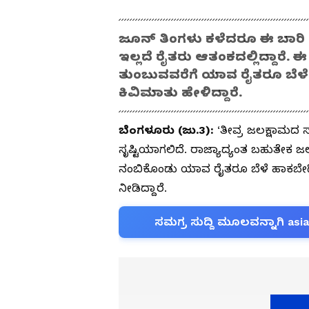
ಜೂನ್ ತಿಂಗಳು ಕಳೆದರೂ ಈ ಬಾರಿ ರಾ
ಇಲ್ಲದೆ ರೈತರು ಆತಂಕದಲ್ಲಿದ್ದಾರೆ. ಈ ಬ
ತುಂಬುವವರೆಗೆ ಯಾವ ರೈತರೂ ಬೆಳೆ
ಕಿವಿಮಾತು ಹೇಳಿದ್ದಾರೆ.
ಬೆಂಗಳೂರು (ಜು.3):
‘ತೀವ್ರ ಜಲಕ್ಷಾಮದ ಸಾ
ಸೃಷ್ಟಿಯಾಗಲಿದೆ. ರಾಜ್ಯಾದ್ಯಂತ ಬಹುತೇಕ 
ನಂಬಿಕೊಂಡು ಯಾವ ರೈತರೂ ಬೆಳೆ ಹಾಕಬೇಡಿ’ ಎ
ನೀಡಿದ್ದಾರೆ.
ಸಮಗ್ರ ಸುದ್ದಿ ಮೂಲವನ್ನಾಗಿ asi