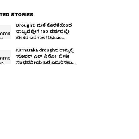
TED STORIES
Drought: ಮಳೆ ಕೊರತೆಯಿಂದ
ರಾಜ್ಯದಲ್ಲೀಗ 150 ವರ್ಷದಲ್ಲೇ
ಭೀಕರ ಬರಗಾಲ! ಡಿಸಿಎಂ
ಪರಮೇಶ್ವರ ಬಿಚ್ಚಿಟ್ಟ ಶಾಕಿಂಗ್
ಮಾಹಿತಿ
Karnataka drought: ರಾಜ್ಯಕ್ಕೆ
'ಸೂಪರ್ ಎಲ್ ನಿನೋ' ಭೀತಿ!
ಸಂಭವನೀಯ ಬರ ಎದುರಿಸಲು
ಡಿಸಿಎಂ ಜಿ. ಪರಮೇಶ್ವರ್ ಸೂಚನೆ