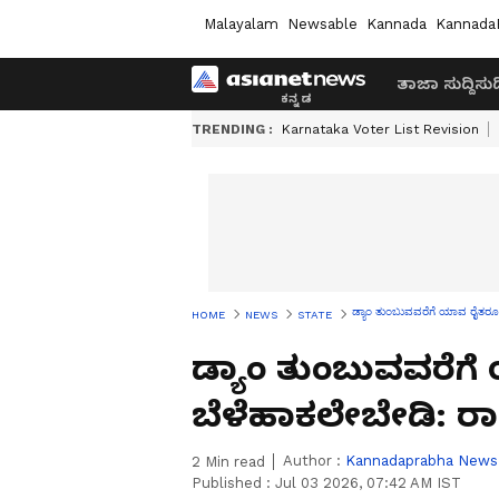
Malayalam
Newsable
Kannada
Kannada
ತಾಜಾ ಸುದ್ದಿ
ಸುದ್
TRENDING :
Karnataka Voter List Revision
ಡ್ಯಾಂ ತುಂಬುವವರೆಗೆ ಯಾವ ರೈತರೂ ಬ
HOME
NEWS
STATE
ಡ್ಯಾಂ ತುಂಬುವವರೆಗ
ಬೆಳೆಹಾಕಲೇಬೇಡಿ: ರಾಜ
Author :
Kannadaprabha News
2
Min read
Published :
Jul 03 2026, 07:42 AM IST