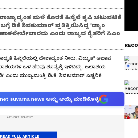
ಜ್ಯಾದ್ಯಂತ ಮಳೆ ಕೊರತೆ ಹಿನ್ನೆಲೆ ಕೃಷಿ ಚಟುವಟಿಕೆ
ಗ್ಗೆ ಡಿಕೆ ಶಿವಕುಮಾರ್ ಪ್ರತಿಕ್ರಿಯಿಸಿದ್ದ 'ಡ್ಯಾಂ
ಹಾಕಲೇಬೇಬಾರದು ಎಂದು ರಾಜ್ಯದ ರೈತರಿಗೆ ಸಿಎಂ
RECO
ಧ್ಯತೆ ಹಿನ್ನೆಲೆಯಲ್ಲಿ ದೇಶಾದ್ಯಂತ ನೀರು, ವಿದ್ಯುತ್‌ ಅಭಾವ
ಜಲಾಶಯಗಳ ಒಳ ಹರಿವು ಶೂನ್ಯಕ್ಕೆ ಇಳಿದಿದ್ದು, ಜಲಾಶಯ
ಂದು ಮುಖ್ಯಮಂತ್ರಿ ಡಿ.ಕೆ. ಶಿವಕುಮಾರ್‌ ಎಚ್ಚರಿಕೆ
anet suvarna news ಅನ್ನು ಆಯ್ಕೆ ಮಾಡಿಕೊಳ್ಳಿ
READ FULL ARTICLE