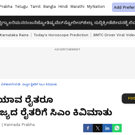
Prabha
Telugu
Tamil
Bangla
Hindi
Marathi
MyNation
Add Prefer
ದಿ
ಗ್ಯಾಲರಿ
ಮನರಂಜನೆ
ಜ್ಯೋತಿಷ್ಯ
ವೆಬ್‌ಸ್ಟೋರೀಸ್
ಜಿಲ್ಲಾ ಸುದ್ದಿ
ಕ್ರೀಡೆ
ಜೀವನಶೈಲಿ
ವ
Karnataka Rains
Today's Horoscope Prediction
BMTC Driver Viral Vide
ೆಳೆಹಾಕಲೇಬೇಡಿ: ರಾಜ್ಯದ ರೈತರಿಗೆ ಸಿಎಂ ಕಿವಿಮಾತು
ೆ ಯಾವ ರೈತರೂ
FOO
್ಯದ ರೈತರಿಗೆ ಸಿಎಂ ಕಿವಿಮಾತು
|
Kannada Prabha