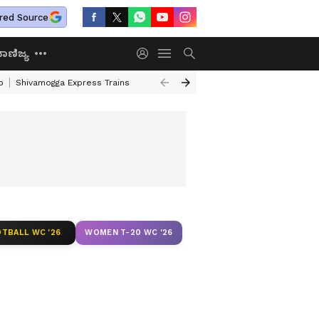
red Source
ಾಣಿಜ್ಯ
o
Shivamogga Express Trains
Airtel Prepaid Plan
Rural Employment
TBALL WC '26
WOMEN T-20 WC '26