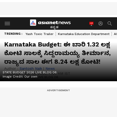
ಕನ್ನಡ
TRENDING :
Yash Toxic Trailer
Karnataka Education Department
A
Karnataka Budget: ಈ ಬಾರಿ 1.32 ಲಕ್ಷ
ಕೋಟಿ ಸಾಲಕ್ಕೆ ಸಿದ್ದರಾಮಯ್ಯ ತೀರ್ಮಾನ,
ರಾಜ್ಯದ ಸಾಲ ಈಗ 8.24 ಲಕ್ಷ ಕೋಟಿ!
Author :
Santosh Naik
|
News
STATE BUDGET 2026 LIVE BLOG 06
Published :
Mar 06 2026, 11:04 AM IST
Image Credit:
Our own