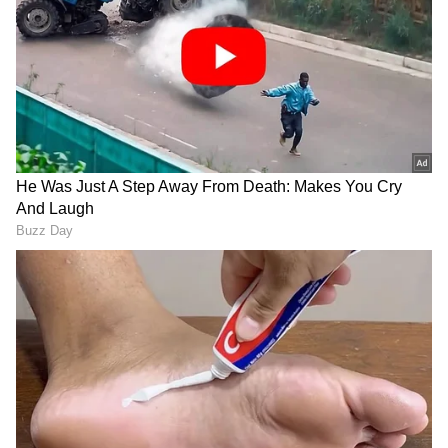
ಕ್ಷಣಕ್ಷಣದ ಕನ್ನಡ ಸುದ್ದಿ (
Kannada News
)
ಅಪ್ಡೇಟ್‌ಗಳಿಗಾಗಿ ಏಷ್ಯಾನೆಟ್ ಸುವರ್ಣ ನ್ಯೂಸ್‌ ಫಾಲೋ
ಮಾಡಿ. ಬ್ರೇಕಿಂಗ್ ಸುದ್ದಿ (
Latest Kannada News
),
ವಿಶೇಷ ವರದಿಗಳು ಮತ್ತು ನೇರ ಪ್ರಸಾರಗಳೊಂದಿಗೆ
(
kannada news live
) ಸಂಪೂರ್ಣ ಮಾಹಿತಿ ಒಂದೇ
ಕ್ಲಿಕ್‌ನಲ್ಲಿ ಲಭ್ಯ. ಏಷ್ಯಾನೆಟ್ ಸುವರ್ಣ ನ್ಯೂಸ್ ಅಧಿಕೃತ
ಆ್ಯಪ್ ಡೌನ್‌ಲೋಡ್ ಮಾಡಿ ಹಾಗು ಎಲ್ಲಾ ಅಪ್‌ಡೇಟ್
ಗಳನ್ನು ಪಡೆಯಿರಿ
ಆದಾಯದ ಗುರಿ ಮತ್ತು ಬಜೆಟ್ ಗಾತ್ರ
ರಾಜ್ಯದ ಆರ್ಥಿಕತೆಯನ್ನು ಬಲಪಡಿಸಲು ಸಿಎಂ ಸಿದ್ದರಾಮಯ್ಯ
ಅವರು ಈ ಬಾರಿ 2.20 ಲಕ್ಷ ಕೋಟಿ ರೂಪಾಯಿಗಳ ಸ್ವಂತ
ತೆರಿಗೆ ಸಂಗ್ರಹದ ಗುರಿ ಹಾಕಿದ್ದಾರೆ. ಗ್ಯಾರಂಟಿ ಯೋಜನೆಗಳಿಗೆ
ಸುಮಾರು 65,000 ಕೋಟಿ ರೂಪಾಯಿಗಳಿಗೂ ಅಧಿಕ ಹಣ
ವ್ಯಯಿಸುತ್ತಿದ್ದರೂ, ಬಂಡವಾಳ ವೆಚ್ಚಗಳಿಗೆ ಧಕ್ಕೆ ಬಾರದಂತೆ
ನೋಡಿಕೊಳ್ಳಲು ಈ ಬೃಹತ್ ಸಾಲದ ಮೊರೆ ಹೋಗಲಾಗಿದೆ.