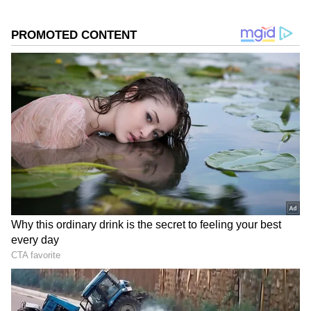
Related Articles
Karnataka Budget 2026-27: ಹಿಂದಿನ ಬಜೆಟ್‌ನಿಂದ
ನಿರಾಸೆ, ಈ ಬಾರಿ ಹಾವೇರಿ ಜನರ ಬೇಡಿಕೆ ಈಡೇರುತ್ತಾ?
Karnataka Budget: ಶಿಕ್ಷಣಕ್ಕೆ ಸಿಂಹಪಾಲು, ಮಹಿಳಾ
ಕಲ್ಯಾಣಕ್ಕೆ ಭರ್ಜರಿ ಕೊಡುಗೆ; ಯಾವ ಇಲಾಖೆಗೆ ಎಷ್ಟು?
DOWNLOAD APP
ಕರ್ನಾಟಕ, ಭಾರತ (
India News
) ಮತ್ತು ಜಗತ್ತಿನ