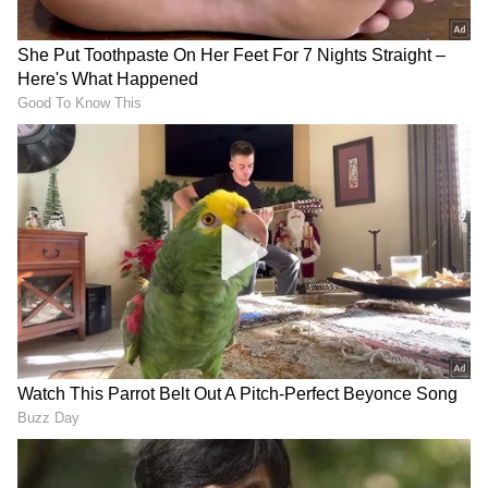
ಒಟ್ಟಾರೆಯಾಗಿ, ಜನಪ್ರಿಯ ಯೋಜನೆಗಳ ಅನುಷ್ಠಾನದ
ನಡುವೆ ರಾಜ್ಯದ ಸಾಲದ ಹೊರೆ ಹೆಚ್ಚುತ್ತಿರುವುದು ಆತಂಕಕ್ಕೆ
ಕಾರಣವಾಗಿದೆ. ಆದರೂ, ಜಿಎಸ್‌ಡಿಪಿ ಬೆಳವಣಿಗೆಯ ದರವು
ಆಶಾದಾಯಕವಾಗಿರುವುದರಿಂದ ಸಾಲದ ಪ್ರಮಾಣವು
RECOMMENDED STORIES
ನಿರ್ವಹಿಸಬಲ್ಲ ಮಟ್ಟದಲ್ಲಿದೆ ಎಂಬುದು ಸರ್ಕಾರದ ವಿಶ್ವಾಸ.
ರಾಜ್ಯ ರಾಜಕೀಯಕ್ಕೆ ಅಹಿಂಸಾ
B Nagendra: ಕೋರ್ಟ್‌ ಷರತ್ತು
ಚೇತನ್ ಎಂಟ್ರಿ; ಸಮ-ಸಮಾಜ
ಮೀರಿ ನಾಗೇಂದ್ರ ದಿಲ್ಲಿ ಭೇಟಿ: ಇಡಿ
ನಿರ್ಮಾಣಕ್ಕೆ ಹೊಸ ರಾಜಕೀಯ
ತನಿಖೆ, ಸಾಕ್ಷ್ಯ ಸಿಕ್ಕರೆ ಏನಾಗುತ್ತೆ?
ಪಕ್ಷದ ಘೋಷಣೆ!