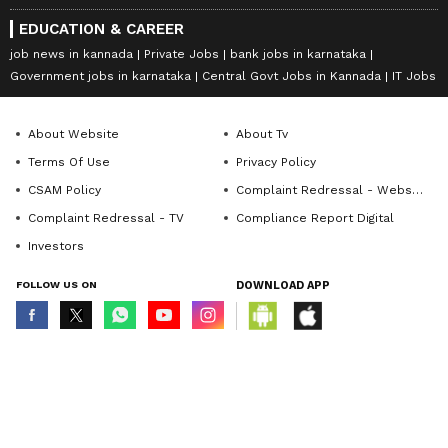
EDUCATION & CAREER
job news in kannada
Private Jobs
bank jobs in karnataka
Government jobs in karnataka
Central Govt Jobs in Kannada
IT Jobs
About Website
About Tv
Terms Of Use
Privacy Policy
CSAM Policy
Complaint Redressal - Website
Complaint Redressal - TV
Compliance Report Digital
Investors
FOLLOW US ON
DOWNLOAD APP
© Copyright 2026 Asianxt Digital Technologies Private Limited (Formerly
known as Asianet News Media & Entertainment Private Limited) | All Rights
Reserved