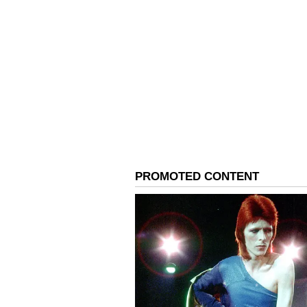
Related Articles
ನಾಳೆ ಸಿದ್ದರಾಮಯ್ಯ ಬಜೆಟ್
ವಲಯವಾರು ನಿರೀಕ್ಷೆಗಳೇ
ನೀರಾವರಿ ಮತ್ತು ಕೃಷಿ:
ರೈತರ ಜೀವನಾಡಿಯ
ಮೀಸಲಿಟ್ಟಿದ್ದು, ಕೃಷಿ ವಲಯಕ್ಕೆ 8,373 ಕೋ
ಆರೋಗ್ಯ ಕ್ಷೇತ್ರ:
ರಾಜ್ಯದಾದ್ಯಂತ ನಮ್ಮ ಕ್ಲಿ
ವ್ಯಯಿಸಲಾಗುತ್ತಿದೆ.