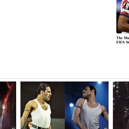
Karnataka Budget 2026–27
‌ :
ಸಿದ್ದು ದಾಖಲೆಯ 17ನೇ ಬಜೆಟ್‌:
ನು?
ಇಂದು ಬೆಳಗ್ಗೆ 10.15ಕ್ಕೆ ಮಂಡನೆಗೆ
ಕ್ಷಣಗಣನೆ
ಾದ ನೀರಾವರಿ ಯೋಜನೆಗಳಿಗೆ 22,436 ಕೋಟಿ ರೂ.
ಟಿ ರೂ. ನೀಡಲಾಗಿದೆ.
ನಿಕ್ ಮತ್ತು ಆಸ್ಪತ್ರೆಗಳ ಮೇಲ್ದರ್ಜೆಗೆ ಏರಿಸಲು 17,817 ಕೋಟಿ ರೂ.