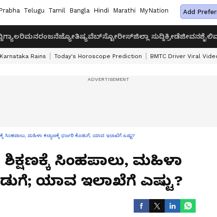
Prabha
Telugu
Tamil
Bangla
Hindi
Marathi
MyNation
Add Prefer
ದಿ
ಗ್ಯಾಲರಿ
ಮನರಂಜನೆ
ಜ್ಯೋತಿಷ್ಯ
ವೆಬ್‌ಸ್ಟೋರೀಸ್
ಜಿಲ್ಲಾ ಸುದ್ದಿ
ಕ್ರೀಡೆ
ಜೀವನಶೈಲಿ
ವ
Karnataka Rains
Today's Horoscope Prediction
BMTC Driver Viral Vide
 ಸಿಂಹಪಾಲು, ಮಹಿಳಾ ಕಲ್ಯಾಣಕ್ಕೆ ಭರ್ಜರಿ ಕೊಡುಗೆ; ಯಾವ ಇಲಾಖೆಗೆ ಎಷ್ಟು?
ಶಿಕ್ಷಣಕ್ಕೆ ಸಿಂಹಪಾಲು, ಮಹಿಳಾ
ಕೊಡುಗೆ; ಯಾವ ಇಲಾಖೆಗೆ ಎಷ್ಟು?