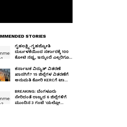
MMENDED STORIES
ಗೃಹಲಕ್ಷ್ಮಿ-ಗೃಹಜ್ಯೋತಿ
ದುರ್ಬಳಕೆಯಿಂದ ಸರ್ಕಾರಕ್ಕೆ 100
ಕೋಟಿ ನಷ್ಟ, ಇನ್ಮುಂದೆ ಎಲ್ಲರಿಗೂ
ಸಿಗಲ್ಲ ಗ್ಯಾರಂಟಿ! ಸರ್ಕಾರದ
ಮಾಸ್ಟರ್ ಪ್ಲಾನ್ ಏನು?
ಕರ್ನಾಟಕ ವಿದ್ಯುತ್‌ ವಿತರಣೆ
ಖಾಸಗಿಗೆ? 15 ಜಿಲ್ಲೆಗಳ ವಿತರಣೆಗೆ
ಅನುಮತಿ ಕೋರಿ KERCಗೆ ಟಾಟಾ
ಅರ್ಜಿ, ಖಾಸಗೀಕರಣಕ್ಕೆ ನೌಕರರು
ಗರಂ
BREAKING: ಬೆಂಗಳೂರು
ಸೇರಿದಂತೆ ರಾಜ್ಯದ 6 ಜಿಲ್ಲೆಗಳಿಗೆ
ಮುಂದಿನ 3 ಗಂಟೆ 'ಯಲ್ಲೋ
ಅಲರ್ಟ್'; ಹಾಸನಕ್ಕೆ ಆರೆಂಜ್
ಅಲರ್ಟ್