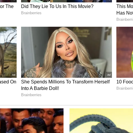
ದ್ದರಾಮಯ್ಯ ಅವರು ಅಭಿವೃದ್ಧಿ ಕಾಮಗಾರಿಗಳಿಗೆ ಹಣ
್ದುಕೊಳ್ಳುವ ಪ್ರಯತ್ನ ಮಾಡಿದ್ದಾರೆ.