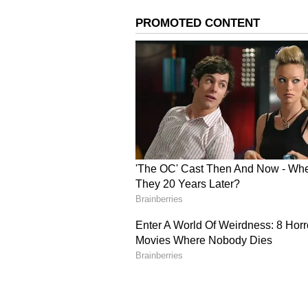
ಕಾರುತ್ತಿದ್ದಾರೆ.
Kolar: ವರ್ತೂರು ಪ್ರಕಾಶ್ ಹಾಗೂ ಮಂಜ
ಒಟ್ಟಿನಲ್ಲಿ ಸರ್ಕಾರದ ನಿಯಮವನ್ನು ಪಾಲಿ
ಉಲ್ಲಂಘಿಸುವಂತೆ ಸಾರ್ವಜನಿಕರಿಗೆ ಕರೆ ಕೊಟ್ಟ
ಉತ್ತರಿಸಬೇಕಾಗಿದೆ.