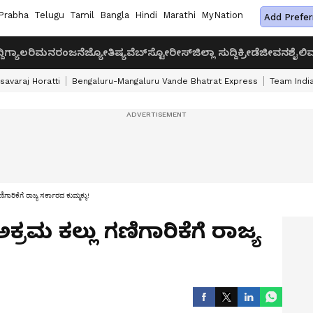
Prabha
Telugu
Tamil
Bangla
Hindi
Marathi
MyNation
Add Prefer
ದಿ
ಗ್ಯಾಲರಿ
ಮನರಂಜನೆ
ಜ್ಯೋತಿಷ್ಯ
ವೆಬ್‌ಸ್ಟೋರೀಸ್
ಜಿಲ್ಲಾ ಸುದ್ದಿ
ಕ್ರೀಡೆ
ಜೀವನಶೈಲಿ
ವ
savaraj Horatti
Bengaluru-Mangaluru Vande Bhatrat Express
Team India
ಗಾರಿಕೆಗೆ ರಾಜ್ಯ ಸರ್ಕಾರದ ಕುಮ್ಮಕ್ಕು!
ಕ್ರಮ ಕಲ್ಲು ಗಣಿಗಾರಿಕೆಗೆ ರಾಜ್ಯ