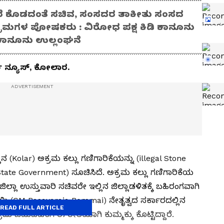
ದರೆ ಕೊಡದಂತೆ ಸಚಿವ, ಸಂಸದರ ತಾಕೀತು ಸಂಸದ
ಅಕ್ರಮಗಳ ಪೋಷಕರು : ವಿರೋಧ ಪಕ್ಷ ಕಿಡಿ ಕಾನೂನು
ಕಾನೂನು ಉಲ್ಲಂಘನೆ
ಣ ನ್ಯೂಸ್, ಕೋಲಾರ.
 (Kolar) ಅಕ್ರಮ ಕಲ್ಲು ಗಣಿಗಾರಿಕೆಯನ್ನು (illegal Stone
tate Government) ಸೂಚಿಸಿದೆ. ಅಕ್ರಮ ಕಲ್ಲು ಗಣಿಗಾರಿಕೆಯ
ಲಾ ಉಸ್ತುವಾರಿ ಸಚಿವರೇ ಇಲ್ಲಿನ ಜಿಲ್ಲಾಡಳಿತಕ್ಕೆ ಬಹಿರಂಗವಾಗಿ
ಿ (CM Basavaraja Bommai) ನೇತೃತ್ವದ ಸರ್ಕಾರದಲ್ಲಿನ
READ FULL ARTICLE
 ಚಟುವಟಿಕೆಗೆ ಈ ರೀತಿಯಾಗಿ ಕುಮ್ಮಕ್ಕು ಕೊಟ್ಟಿದ್ದಾರೆ.