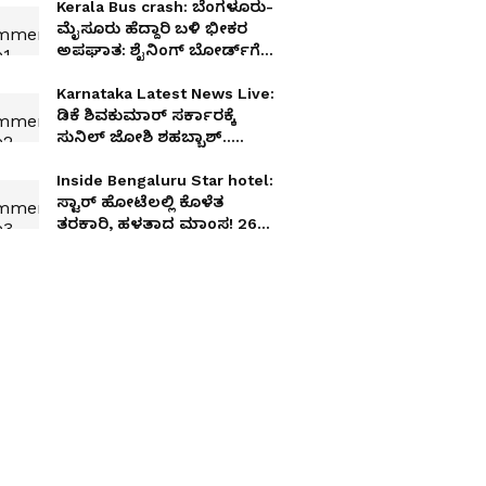
Kerala Bus crash: ಬೆಂಗಳೂರು-
ಮೈಸೂರು ಹೆದ್ದಾರಿ ಬಳಿ ಭೀಕರ
ಅಪಘಾತ: ಶೈನಿಂಗ್ ಬೋರ್ಡ್‌ಗೆ
ಡಿಕ್ಕಿ ಹೊಡೆದು ಬಸ್ ಪಲ್ಟಿ!
Karnataka Latest News Live:
ಡಿಕೆ ಶಿವಕುಮಾರ್ ಸರ್ಕಾರಕ್ಕೆ
ಸುನಿಲ್ ಜೋಶಿ ಶಹಬ್ಬಾಶ್..
ಬೆಂಗಳೂರಿನ 233 ಅಂಗಡಿಗಳ
ತೆರವಿಗೆ ಜೈ ಎಂದ ಮಾಜಿ ಕ್ರಿಕೆಟಿಗ
Inside Bengaluru Star hotel:
ಸ್ಟಾರ್‌ ಹೋಟೆಲಲ್ಲಿ ಕೊಳೆತ
ತರಕಾರಿ, ಹಳತಾದ ಮಾಂಸ! 26
ಹೋಟೆಲ್‌ ಮೇಲೆ ಆಹಾರ ಇಲಾಖೆ
ದಾಳಿ!