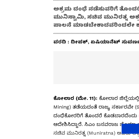
ಅಕ್ರಮ ದಂಧೆ ನಡೆಸುವರಿಗೆ ತೊಂ
ಮುನಿಸ್ವಾಮಿ, ಸಚಿವ ಮುನಿರತ್ನ 
ಪಾಲನೆ ಮಾಡಬೇಕಾದವರಿಂದಲೇ 
ವರದಿ : ದೀಪಕ್, ಏಷಿಯಾನೆಟ್ ಸುವರ್
ಕೋಲಾರ (ಮೇ. 11):
ಕೋಲಾರ ಜಿಲ್ಲೆಯಲ್ಲಿನ
Mining) ತಡೆಯದಂತೆ ರಾಜ್ಯ ಸರ್ಕಾರವೇ (S
ದಂಧೆಕೋರರಿಗೆ ತೊಂದರೆ ಕೊಡಬಾರದೆಂದು ಜಿಲ್
ಆದೇಶಿಸಿದ್ದಾರೆ. ಸಿಎಂ ಬಸವರಾಜ ಬೊಮ್ಮಾಯ
ಸಚಿವ ಮುನಿರತ್ನ (Muniratna) ಅವರು ಅಕ್ರಮ