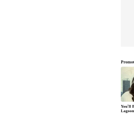
ನೆಯನ್ನು ಹೊರಡಿಸಿತ್ತು.ಸುಮಾರು ನಲವತ್ತು ವರ್ಷಗಳಿಂದಲೂ ಇಲ್ಲಿನ
ವರಾದ ಹಲವರಿಗೆ ಈ ಬೆಳವಣಿಗೆಯು ನುಂಗಲಾರದ
ಇಲ್ಲದೆ, ರಾಜಧನವನ್ನೂ ಪಾವತಿಸದೆ ನಡೆಸಿಕೊಂಡು ಕೋಟ್ಯಾಂತರ
 ದಂಧೆಯವರಿಗೆ ಈ ಬಹಿರಂಗ ಹರಾಜು ಇಷ್ಟವಾಗಿಲ್ಲ. ಈ
ಯವರು ಕೋಲಾರದ ಸಂಸದ ಎಸ್.ಮುನಿಸ್ವಾಮಿ ಹಾಗೂ ಉಸ್ತುವಾರಿ
. 1 ರಂದು ಟೇಕಲ್ ನಲ್ಲಿ ಅಕ್ರಮ ಕಲ್ಲು ಗಣಿಯವರು
ದ ಹಾಗೂ ಸಚಿವರು, ಇನ್ನು ಮುಂದೆ ಕಲ್ಲು ಗಣಿಗಾರಿಕೆ
ದಂತೆ ಸಭೆಯಲ್ಲಿದ್ದ ಜಿಲ್ಲಾಧಿಕಾರಿ ಮತ್ತು ಎಸ್ಪಿ ಅವರಿಗೆ
ಂಗ್ರೆಸ್ ಬಾಗಿಲು ಬಡಿದ ಮಾಜಿ ಸಚಿವ..!
್ಲು ಗಣಿಗಾರಿಕೆಯನ್ನು ನಿಗ್ರಹಿಸಲು ಸಚಿವ ಮುನಿರತ್ನ ಅವರು ಕ್ರಮ
ಯಕರ ಹೆಸರಲ್ಲಿ ಬೃಹತ್ತಾದ ಯಂತ್ರಗಳನ್ನು ಬಳಸಿಕೊಂಡು
್ತನ್ನು ದೋಚುತ್ತಿರುವ ಬಲಿತವರ ವಿರುದ್ದ ಸಚಿವರು ಕ್ರಮ
ಮೀಷಕ್ಕೆ ಮಣಿದು ಸಚಿವರು ಅಕ್ರಮಕ್ಕೆ ಪ್ರೋತ್ಸಾಹ ಕೊಟ್ಟಿದ್ದಾರೆ.
ೇ ಹೊಣೆಯಾಗುತ್ತದೆ ಎಂದು ವಿರೋಧ ಪಕ್ಷದವರು ಕಿಡಿ