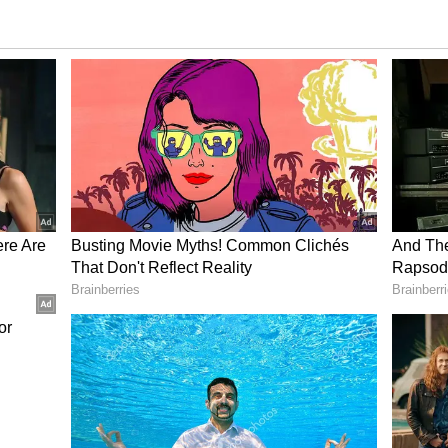
ುನಾಥ ಗೌಡ ಬಿಜೆಪಿ ಸೇರ್ಪಡೆಗೆ ವಿರೋಧ!
ಸಲು ಆದ್ಯತೆಯನ್ನು ಕೊಡಬೇಕಾದ ಮಂತ್ರಿಯೊಬ್ಬರು, ಕಾನೂನು
ಿರುವುದು ಎಷ್ಟು ಸರಿ ಎಂಬುದಕ್ಕೆ ಜಿಲ್ಲಾಡಳಿತವೇ