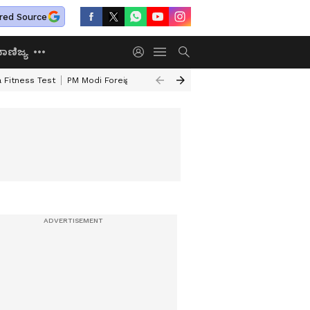
red Source
ಾಣಿಜ್ಯ
 Fitness Test
PM Modi Foreign Travel Expenditure
Valmiki Corporatio