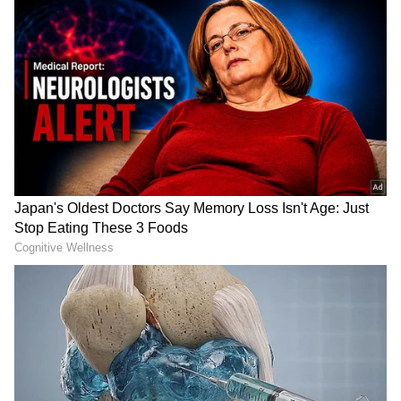
ಪೊಲೀಸರೆಂದರೆ ಅದರಲ್ಲೂ ಟ್ರಾಫಿಕ್ ಪೊಲೀಸರೆಂದರೆ ಹಣ
ಸುಲಿಯುವವರು, ಭ್ರಷ್ಟರು, ಕರುಣೆ ಇಲ್ಲದವರು
ಆಡಿಕೊಳ್ಳುವವರನ್ನು ಕೇಳಿದ್ದೇವೆ. ಆದರೆ ಪರಮೇಶ್ವರಪ್ಪರಂಥ
ಪ್ರಾಮಾಣಿಕ ಸಂಚಾರಿ ಪೊಲೀಸರು ಇದ್ದಾರೆಂಬುದು
ಮರೆಯಬಾರದು. ಇಂಥವರ ಸಂಖ್ಯೆ ನೂರ್ಮಡಿಯಾಗಲಿ
ಎಂಬುದೇ ನಮ್ಮ ಆಶಯ.
RECOMMENDED STORIES