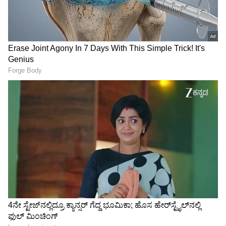
ಆರೆಸ್ಸೆಸ್‌ ಅನ್ನು ಕಾನೂನು
Ahimsa Chetan: ರಾಜ್ಯ
ಚೌಕಟ್ಟಿನೊಳಗೆ ತರ್ತೀವಿ:
ರಾಜಕೀಯಕ್ಕೆ ಅಹಿಂಸಾ ಚೇತನ್
ಪ್ರಿಯಾಂಕ್ ಖರ್ಗೆ | ನೂರು
ಎಂಟ್ರಿ; ಸಮ-ಸಮಾಜ
ವರ್ಷಗಳ ಇತಿಹಾಸ ಅಧ್ಯಯನಕ್ಕೆ
ನಿರ್ಮಾಣಕ್ಕೆ ಹೊಸ ರಾಜಕೀಯ
ಮುಂದಾದ ಗೃಹಸಚಿವ!
ಪಕ್ಷದ ಘೋಷಣೆ!
ರಸ್ತೆ ಬದಿ ಬಿದ್ದು ಸಿಕ್ಕ 25 ಲಕ್ಷ ರೂ. ಹಿಂದಿರುಗಿಸಿ
ಪ್ರಾಮಾಣಿಕತೆ ಮೆರೆದ ಆಟೋ ಚಾಲಕ
B Nagendra: ಕೋರ್ಟ್‌ ಷರತ್ತು
Karnataka Latest News Live:
ಮೀರಿ ನಾಗೇಂದ್ರ ದಿಲ್ಲಿ ಭೇಟಿ: ಇಡಿ
ಕೆಎಸ್‌ಆರ್ ಬೆಂಗಳೂರು ನಿಲ್ದಾಣಕ್ಕೆ
ತನಿಖೆ, ಸಾಕ್ಷ್ಯ ಸಿಕ್ಕರೆ ಏನಾಗುತ್ತೆ?
ಹೊಸ ರೂಪ; ರೈಲು ಸಂಚಾರ
ಇನ್ಮುಂದೆ ಮತ್ತಷ್ಟು ಸುಗಮ
LATEST VIDEOS