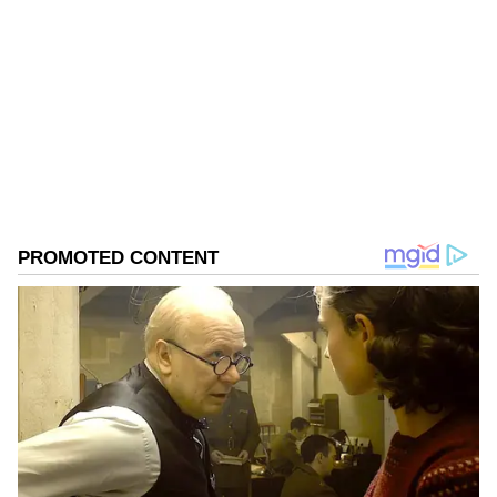
Ravi Janekal
RJ
ಪ್ರಸ್ತುತ, ಏಷಿಯಾನೆಟ್ ಸುವರ್ಣನ್ಯೂಸ್‌ನಲ್ಲಿ ಉಪ ಸಂಪಾದಕ.
ಪತ್ರಿಕೋದ್ಯಮದಲ್ಲಿ 8 ವರ್ಷಗಳ ಅನುಭವ. ವಾರ್ತಾ ಮತ್ತು
ಸಾರ್ವಜನಿಕ ಸಂಪರ್ಕ ಇಲಾಖೆಯಲ್ಲಿ ನ್ಯೂಸ್ ಮಾನಿಟರಿಂಗ್ ಆಗಿ
ಹಲವು ವರ್ಷಗಳ ಸೇವೆ, ಕೊರೊನಾ ವಾರಿಯರ್ಸ್ ಅವಾರ್ಡ್,
ಬೆಂಗಳೂರು
ಮೂಲತಃ ರಾಯಚೂರು ಜಿಲ್ಲೆಯ ಜಾನೇಕಲ್ ಗ್ರಾಮದವರಾದ ಇವರು
ಐಫೋನ್
ಪೊಲೀಸ್
ಓದು, ಬರೆವಣಿಗೆ ಮತ್ತು ಸಾಹಿತ್ಯಾಸಕ್ತರು.