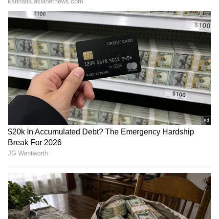
"ರಾಜಕೀಯ ಬೇಡ, ಸಿನಿಮಾನೇ ಪ್ರಾಣ":
ಕನಕೋತ್ಸವದಲ್ಲಿ ರಿಷಬ್ ಶೆಟ್ಟಿ | Rishab
Shetty speech | Suvarna News
ಶೇ.50 ರಿಂದ ಶೇ.18 ಕ್ಕೆ TAX ಇಳಿಕೆ: ಮೋದಿ-
ಟ್ರಂಪ್ ಐತಿಹಾಸಿಕ ಒಪ್ಪಂದ | India US
Trade Deal | Party Rounds