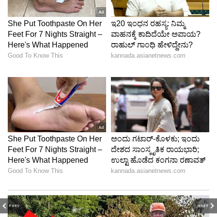
ಈ 24 ಅಪರಾಧಿಗಳ ಬಿಡುಗಡೆಯು ಕರ್ನಾಟಕ ಸರ್ಕಾರದ
ಕೈದಿಗಳ ಪುನರ್ವಸತಿ ಪ್ರಯತ್ನಗಳಿಗೆ ಹಿಡಿದ ಕನ್ನಡಿಯಾಗಿದೆ.
ಜೈಲು ಎಂಬುದು ಕೇವಲ ಶಿಕ್ಷೆಯ ಕೇಂದ್ರವಾಗದೆ,
ಪರಿವರ್ತನೆಯ ಶಾಲೆಯಾಗಬೇಕು ಮತ್ತು ಸುಧಾರಿತ ಕೈದಿಗಳು
ಸಮಾಜಕ್ಕೆ ಮರಳಿ ಜವಾಬ್ದಾರಿಯುತ ಜೀವನ ನಡೆಸಬೇಕು
ಎಂಬುದೇ ಈ ಬಿಡುಗಡೆಯ ಹಿಂದಿನ ಆಶಯವಾಗಿದೆ.
PREV
NEXT