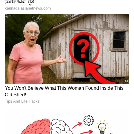
ಕೊಲೆ ಮಾಡಿದ್ದಕ್ಕೆ ಪಶ್ಚಾತ್ತಾಪವಿಲ್ಲ!
ಮೂರು ಕೊಲೆಗಳನ್ನು ಮಾಡಿ, 37 ವರ್ಷಗಳ ಕಾಲ ಜೈಲಿನ
ನಾಲ್ಕು ಗೋಡೆಗಳ ಮಧ್ಯೆ ಕಳೆದಿದ್ದರೂ ಸಾಯಿಬಣ್ಣನ
ಮನಸ್ಸಿನಲ್ಲಿ ಕಿಂಚಿತ್ತೂ ಪಶ್ಚಾತ್ತಾಪದ ಭಾವನೆ ಇಲ್ಲದಿರುವುದು
ಸಾರ್ವಜನಿಕರನ್ನು ಬೆಚ್ಚಿಬೀಳಿಸಿದೆ. ಜೈಲಿನಿಂದ ಹೊರಬಂದ
ಬಳಿಕ ಮಾಧ್ಯಮಗಳೊಂದಿಗೆ ಮಾತನಾಡಿದ ಅವರು, ತನ್ನ
ಹೆಂಡತಿಯರ ಚಾರಿತ್ರ್ಯಹೀನತೆಯೇ ಕೊಲೆಗೆ ಕಾರಣ ಎಂದು
ಸಮರ್ಥಿಸಿಕೊಂಡರು.