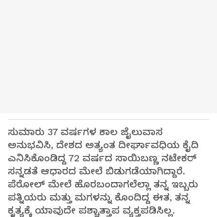
ಸುಮಾರು 37 ವರ್ಷಗಳ ಕಾಲ ಜೈಲುವಾಸ
ಅನುಭವಿಸಿ, ದೇಶದ ಅತ್ಯಂತ ದೀರ್ಘಾವಧಿಯ ಕೈದಿ
ಎನಿಸಿಕೊಂಡಿದ್ದ 72 ವರ್ಷದ ಸಾಯಿಬಣ್ಣ ನಟೇಕರ್
ಸನ್ನಡತೆ ಆಧಾರದ ಮೇಲೆ ಬಿಡುಗಡೆಯಾಗಿದ್ದಾರೆ.
ಪೆರೋಲ್ ಮೇಲೆ ಹೊರಬಂದಾಗಲೆಲ್ಲಾ ತನ್ನ ಇಬ್ಬರು
ಪತ್ನಿಯರು ಮತ್ತು ಮಗಳನ್ನು ಕೊಂದಿದ್ದ ಈತ, ತನ್ನ
ಕೃತ್ಯಕ್ಕೆ ಯಾವುದೇ ಪಶ್ಚಾತ್ತಾಪ ವ್ಯಕ್ತಪಡಿಸಿಲ್ಲ.