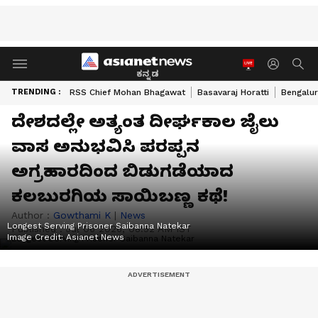
ಕನ್ನಡ
TRENDING :
RSS Chief Mohan Bhagawat
Basavaraj Horatti
Bengalur
ದೇಶದಲ್ಲೇ ಅತ್ಯಂತ ದೀರ್ಘಕಾಲ ಜೈಲು
ವಾಸ ಅನುಭವಿಸಿ ಪರಪ್ಪನ
ಅಗ್ರಹಾರದಿಂದ ಬಿಡುಗಡೆಯಾದ
ಕಲಬುರಗಿಯ ಸಾಯಿಬಣ್ಣ ಕಥೆ!
Author :
Gowthami K
|
News
Longest Serving Prisoner Saibanna Natekar
Published :
Jul 06 2026, 08:52 AM IST
Image Credit:
Asianet News