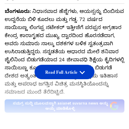
ಬೆಂಗಳೂರು:
ನಿಧಾನವಾದ ಹೆಜ್ಜೆಗಳು, ಆಯಸ್ಸನ್ನು ಬಿಂಬಿಸುವ
ಉದ್ದನೆಯ ಬಿಳಿ ಕೂದಲು ಮತ್ತು ಗಡ್ಡ. 72 ವರ್ಷದ
ಸಾಯಿಬಣ್ಣ ಲಿಂಗಪ್ಪ ನಟೇಕರ್ ಇತ್ತೀಚೆಗೆ ಪರಪ್ಪನ ಅಗ್ರಹಾರ
ಕೇಂದ್ರ ಕಾರಾಗೃಹದ ಮುಖ್ಯ ದ್ವಾರದಿಂದ ಹೊರನಡೆದಾಗ,
ಅವರು ಸುಮಾರು ನಾಲ್ಕು ದಶಕಗಳ ಬಳಿಕ ಸ್ವತಂತ್ರವಾಗಿ
ಉಸಿರಾಡುತ್ತಿದ್ದರು. ಸನ್ನಡತೆಯ ಆಧಾರದ ಮೇಲೆ ಶನಿವಾರ
ಜೈಲಿನಿಂದ ಬಿಡುಗಡೆಯಾದ 24 ಜೀವಾವಧಿ ಶಿಕ್ಷೆಯ ಕೈದಿಗಳಲ್ಲಿ
ಸಾಯಿಬಣ್ಣ ಕೂಡ ಒಬ್ಬರು. ಆದರೆ, ಅವರ ಈ ಬಿಡುಗಡೆ
Read Full Article
ದೇಶದ ಅತ್ಯಂತ ದೀರ್ಘಾವಧಿಯ ಜೈಲು ಶಿಕ್ಷೆಯ ಇತಿಹಾಸ
ಮತ್ತು ಅಪರಾಧ ಜಗತ್ತಿನ ವಿಚಿತ್ರ ಮನಸ್ಥಿತಿಯೊಂದನ್ನು
ಸಮಾಜದ ಮುಂದೆ ತೆರೆದಿಟ್ಟಿದೆ.
ಸಮಗ್ರ ಸುದ್ದಿ ಮೂಲವನ್ನಾಗಿ asianet suvarna news ಅನ್ನು
ಆಯ್ಕೆ ಮಾಡಿಕೊಳ್ಳಿ
ಜೈಲು ಅಧಿಕಾರಿಗಳ ಪ್ರಕಾರ, ಸಾಯಿಬಣ್ಣ ದೇಶದಲ್ಲೇ ಅತ್ಯಂತ