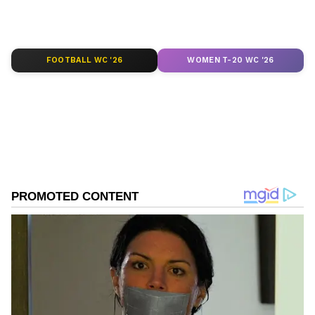
ಕ್ಲಿಕ್‌ನಲ್ಲಿ ಲಭ್ಯ. ಏಷ್ಯಾನೆಟ್ ಸುವರ್ಣ ನ್ಯೂಸ್ ಅಧಿಕೃತ
ಆ್ಯಪ್ ಡೌನ್‌ಲೋಡ್ ಮಾಡಿ ಹಾಗು ಎಲ್ಲಾ ಅಪ್‌ಡೇಟ್
ಗಳನ್ನು ಪಡೆಯಿರಿ
FOOTBALL WC '26
WOMEN T-20 WC '26
ABOUT THE AUTHOR
Gowthami K
GK
ಒನ್ ಇಂಡಿಯಾ, ಡೈಲಿಹಂಟ್‌, ವಿಜಯ ಕರ್ನಾಟಕ ವೆಬ್‌, ಈಗ
ಏಷ್ಯಾನೆಟ್ ಕನ್ನಡ ಸೇರಿ 10 ವರ್ಷಗಳಿಂದಲೂ ಡಿಜಿಟಲ್
ಮಾಧ್ಯಮದಲ್ಲಿದ್ದೇನೆ. ಉಜಿರೆಯ ಎಸ್‌ಡಿಎಂನಲ್ಲಿ ಪತ್ರಿಕೋದ್ಯಮದಲ್ಲಿ
ಸ್ನಾತಕೋತ್ತರ ಪದವಿಯಾಗಿದೆ. ಸುಳ್ಯ ತಾಲೂಕಿನ ಕುಕ್ಕುಜಡ್ಕದವಳು.
ಪರಪ್ಪನ ಅಗ್ರಹಾರ ಕೇಂದ್ರ ಕಾರಾಗೃಹ
ಉದ್ಯೋಗ, ರಾಜಕೀಯ, ದೇಶ-ವಿದೇಶ, ವಿಜ್ಞಾನ ಮತ್ತು ವಾಣಿಜ್ಯ,
ಬೆಂಗಳೂರು
ಸುದ್ದಿ
ಕರ್ನಾಟಕ ಸುದ್ದಿ
ಸಿನೆಮಾವೆಂದರೆ ಹೆಚ್ಚು ಆಸಕ್ತಿ. ಹಿನ್ನೆಲೆ ಧ್ವನಿ ನೀಡುವುದು ಹವ್ಯಾಸ.