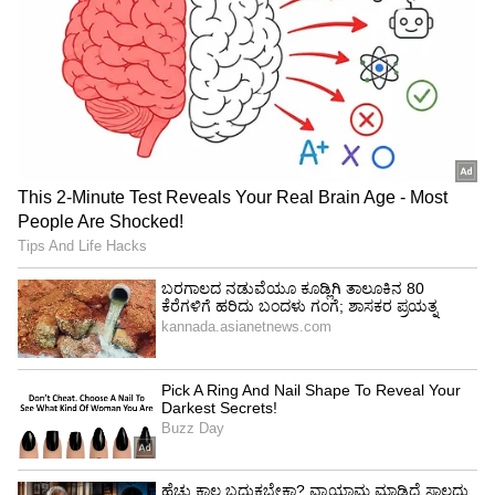
"ನನ್ನ ಹೆಂಡತಿಯರು ದಾಂಪತ್ಯ ದ್ರೋಹ ಎಸಗಿದ್ದಕ್ಕೆ ನನ್ನ ಬಳಿ
ಸಾಕ್ಷ್ಯಗಳಿವೆ. ಮೊದಲ ಪತ್ನಿಯ ಜೊತೆಗಿದ್ದ ವ್ಯಕ್ತಿ
ತಪ್ಪಿಸಿಕೊಂಡಿದ್ದರಿಂದ ಆಕೆಯನ್ನು ಕೊಂದೆ. ಎರಡನೇ ಪತ್ನಿಯ
ತಾಯಿ ಆಕೆಯನ್ನು ತಪ್ಪು ಹಾದಿಗೆಳೆಯಲು
ಪ್ರೋತ್ಸಾಹಿಸುತ್ತಿದ್ದಳು. ನನ್ನ ಹೆಂಡತಿ ಕುರುಡಿಯಾಗಿದ್ದರೂ,
ಕುಂಟಿಯಾಗಿದ್ದರೂ ನನಗೆ ಬೇಸರವಿರಲಿಲ್ಲ, ಆದರೆ ನನಗೆ
ಮುಖ್ಯವಾಗಿದ್ದು ಅವಳ ನಿಷ್ಠೆ ಮಾತ್ರ," ಎಂದು ಸಾಯಿಬಣ್ಣ
ಹೇಳಿದರು. ಈ ಕೊಲೆಗಳಿಂದಾಗಿ ತಾವು ಉದ್ಯೋಗ
ಕಳೆದುಕೊಂಡಿದ್ದಲ್ಲದೆ, ಇಂದು 1 ಕೋಟಿ ರೂ.ಗಳಿಗಿಂತ ಹೆಚ್ಚು
ಮೌಲ್ಯದ 10 ಎಕರೆ ಭೂಮಿಯನ್ನು ಕಳೆದುಕೊಳ್ಳಬೇಕಾಯಿತು
ಎಂದು ಅವರು ಅಳಲು ತೋಡಿಕೊಂಡರು.
ಕಾನೂನು ಹೋರಾಟ ಮತ್ತು ಬಿಡುಗಡೆಯ ಹಾದಿ
2003 ರಲ್ಲಿ ವಿಚಾರಣಾ ನ್ಯಾಯಾಲಯವು ಈ ಅಪರಾಧದ