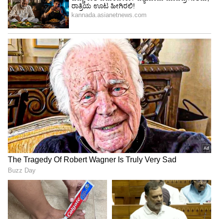
ಕ್ರೌರ್ಯವನ್ನು ಪರಿಗಣಿಸಿ ಸಾಯಿಬಣ್ಣನಿಗೆ ಮರಣದಂಡನೆ
ವಿಧಿಸಿತ್ತು. ಆದರೆ, ನಂತರ ಕರ್ನಾಟಕ ಹೈಕೋರ್ಟ್ ಅದನ್ನು
ಜೀವಾವಧಿ ಶಿಕ್ಷೆಗೆ ಇಳಿಸಿತು. ಸಾಯಿಬಣ್ಣ ಸುಮಾರು ಒಂದು
ದಶಕದ ಕಾಲ ಏಕಾಂತ ಬಂಧನದಲ್ಲಿದ್ದರು. ಹೈಕೋರ್ಟ್ ಈ
ಏಕಾಂತ ಬಂಧನವನ್ನು "ಕಾನೂನುಬಾಹಿರ ಮತ್ತು
ಅಮಾನವೀಯ" ಎಂದು ತೀರ್ಪು ನೀಡಿತು. ಅಲ್ಲದೆ, ಅವರ
ಕ್ಷಮಾದಾನ ಅರ್ಜಿಯನ್ನು ಇತ್ಯರ್ಥಪಡಿಸುವಲ್ಲಿ ಆದ ದೀರ್ಘ
ವಿಳಂಬವೂ ಅವರ ಪರವಾಗಿ ಕೆಲಸ ಮಾಡಿತು. ಇದರ
ಫಲವಾಗಿ 37 ವರ್ಷಗಳ ನಂತರ ಮಾನವೀಯತೆಯ ಆಧಾರದ
ಮೇಲೆ ಅವರನ್ನು ಬಿಡುಗಡೆ ಮಾಡಲಾಯಿತು.