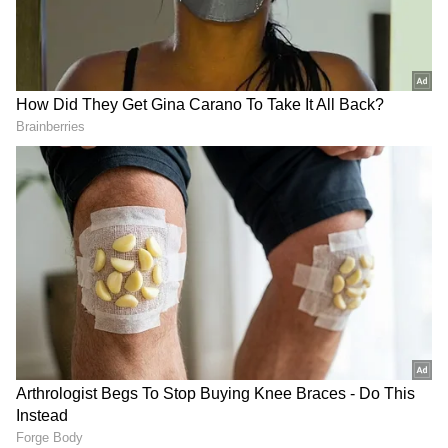
Related Articles
ಜೈಲು ಸೇರಿದ್ರೂ ಪ್ರೇಯಸಿ ಕೈಕೊಡಲಿಲ್ಲ; 3 ಕೊಲೆ
ಮಾಡಿದ್ರೂ ಅದೃಷ್ಟ ಕೈಬಿಡಲಿಲ್ಲ: ರಾಜ್ಯದಲ್ಲಿ ಬಿಡುಗಡೆ
ಭಾಗ್ಯ
ವಿಜಯಪುರ: 10 ದಿನಗಳ ಪೆರೋಲ್ ರಜೆ ಪಡೆದು
ಪರಾರಿಯಾಗಿದ್ದ ಆರೋಪಿ, 21 ವರ್ಷಗಳ ಬಳಿಕ ಸೆರೆ
DOWNLOAD APP
RECOMMENDED STORIES