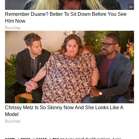
HOME
NEWS
STATE
RSS ಅನ್ನ ಹಿಂದೂ ಧರ್ಮಕ್ಕೆ ಹೋಲಿಕೆ ಖಂಡನೀಯ, ಹಿಂದೂ ಧರ್ಮವು ಸಂಘಟನೆ ಸ್ವತ್ತಲ್ಲ: ಭಾಗವತ್‌ಗೆ ಹರಿಪ್ರಸಾದ್ ತಿರುಗೇಟು