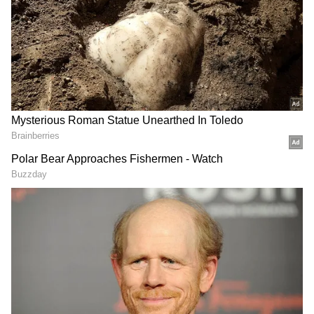
Related Articles
ಗೋಲ್ಡನ್ ಚಾರಿಯಟ್ ಎಕ್ಸ್‌ಪ್ರೆಸ್ ಮೇಲೆ ಕಲ್ಲು
ತೂರಾಟ: ಆರ್‌ಎಸ್‌ಎಸ್‌ ಮುಖ್ಯಸ್ಥ ಮೋಹನ್ ಭಾಗವತ್
ಕೂದಲೆಳೆ ಅಂತರದಲ್ಲಿ ಪಾರು!
DOWNLOAD APP
ಬಿಜೆಪಿ ಇಷ್ಟು ದಿನ ಮತಗಳ್ಳತನ ಮಾಡ್ತಿದ್ರು, ಈಗ ಸೀಟು
ಚೋರಿ..; ಕೆಪಿಸಿಸಿ ಅಧ್ಯಕ್ಷ ಬಿಕೆ ಹರಿಪ್ರಸಾದ್ ಕಿಡಿ
ಕರ್ನಾಟಕ, ಭಾರತ (
India News
) ಮತ್ತು ಜಗತ್ತಿನ
ಕ್ಷಣಕ್ಷಣದ ಕನ್ನಡ ಸುದ್ದಿ (
Kannada News
)
ಅಪ್ಡೇಟ್‌ಗಳಿಗಾಗಿ ಏಷ್ಯಾನೆಟ್ ಸುವರ್ಣ ನ್ಯೂಸ್‌ ಫಾಲೋ
ಮಾಡಿ. ಬ್ರೇಕಿಂಗ್ ಸುದ್ದಿ (
Latest Kannada News
),
ವಿಶೇಷ ವರದಿಗಳು ಮತ್ತು ನೇರ ಪ್ರಸಾರಗಳೊಂದಿಗೆ
(
kannada news live
) ಸಂಪೂರ್ಣ ಮಾಹಿತಿ ಒಂದೇ
ಕ್ಲಿಕ್‌ನಲ್ಲಿ ಲಭ್ಯ. ಏಷ್ಯಾನೆಟ್ ಸುವರ್ಣ ನ್ಯೂಸ್ ಅಧಿಕೃತ