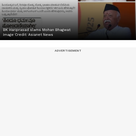
BK Hariprasad slams Mohan Bhagwat
Image Credit:
Asianet News