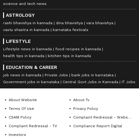
science and tech news
ASTROLOGY
rashi bhavishya in kannada
dina bhavishya
vara bhavishya
vastu shastra in kannada
karnataka festivals
LIFESTYLE
Lifestyle news in kannada
food recipes in kannada
health tips in kannada
kitchen tips in kannada
EDUCATION & CAREER
job news in kannada
Private Jobs
bank jobs in karnataka
Government jobs in karnataka
Central Govt Jobs in Kannada
IT Jobs
About Website
About Tv
Terms Of Use
Privacy Policy
CSAM Policy
Complaint Redressal - Website
Complaint Redressal - TV
Compliance Report Digital
Investors