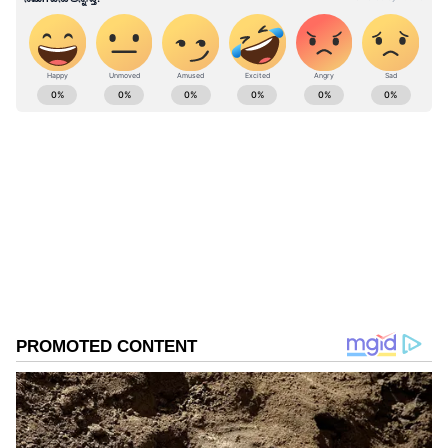
ಆರ್‌ಎಸ್‌ಎಸ್‌ ಒಂದೇ ಎಂದು ಹೇಳುವುದನ್ನು ಅವರು
ಒಪ್ಪುತ್ತಾರೆಯೇ? ಎಂದು ಖಾರವಾಗಿ ಪ್ರಶ್ನಿಸಿದ್ದಾರೆ.
ABOUT THE AUTHOR
Gowthami K
GK
ಒನ್ ಇಂಡಿಯಾ, ಡೈಲಿಹಂಟ್‌, ವಿಜಯ ಕರ್ನಾಟಕ ವೆಬ್‌, ಈಗ
ಏಷ್ಯಾನೆಟ್ ಕನ್ನಡ ಸೇರಿ 10 ವರ್ಷಗಳಿಂದಲೂ ಡಿಜಿಟಲ್
ಮಾಧ್ಯಮದಲ್ಲಿದ್ದೇನೆ. ಉಜಿರೆಯ ಎಸ್‌ಡಿಎಂನಲ್ಲಿ ಪತ್ರಿಕೋದ್ಯಮದಲ್ಲಿ
ಸ್ನಾತಕೋತ್ತರ ಪದವಿಯಾಗಿದೆ. ಸುಳ್ಯ ತಾಲೂಕಿನ ಕುಕ್ಕುಜಡ್ಕದವಳು.
ಬಿ.ಕೆ. ಹರಿಪ್ರಸಾದ್
ಉದ್ಯೋಗ, ರಾಜಕೀಯ, ದೇಶ-ವಿದೇಶ, ವಿಜ್ಞಾನ ಮತ್ತು ವಾಣಿಜ್ಯ,
ಪ್ರಿಯಾಂಕ್ ಖರ್ಗೆ
ಆರ್‌ಎಸ್‌ಎಸ್‌
ಹಿಂದೂ ಧರ್ಮ
ಕರ್ನಾಟಕ ಸು
ಸಿನೆಮಾವೆಂದರೆ ಹೆಚ್ಚು ಆಸಕ್ತಿ. ಹಿನ್ನೆಲೆ ಧ್ವನಿ ನೀಡುವುದು ಹವ್ಯಾಸ.