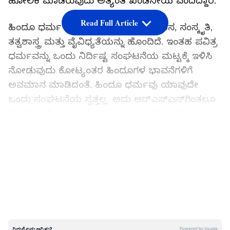
ಹೋಲಿಕೆ ಮಾಡಿರುವುದು ಅತ್ಯಂತ ಖಂಡನೀಯ ಎಂದಿದ್ದಾರೆ.
Read Full Article
ಹಿಂದೂ ಧರ್ಮ ಸಾವಿರಾರು ವರ್ಷಗಳ ಇತಿಹಾಸ, ಸಂಸ್ಕೃತಿ,
ತತ್ವಶಾಸ್ತ್ರ ಮತ್ತು ವೈವಿಧ್ಯತೆಯನ್ನು ಹೊಂದಿದೆ. ಇಂತಹ ಪವಿತ್ರ
ಧರ್ಮವನ್ನು ಒಂದು ನಿರ್ದಿಷ್ಟ ಸಂಘಟನೆಯ ಮಟ್ಟಕ್ಕೆ ಇಳಿಸಿ
ನೋಡುವುದು ಕೋಟ್ಯಂತರ ಹಿಂದೂಗಳ ಭಾವನೆಗಳಿಗೆ
ಅವಮಾನ ಮಾಡಿದಂತೆ. ಹಿಂದೂ ಧರ್ಮವು ಯಾವುದೇ
ಒಂದು ಸಂಘಟನೆಯ ಸ್ವತ್ತಲ್ಲ. ಅದು ಆರ್‌ಎಸ್‌ಎಸ್‌ಗಿಂತಲೂ
ದೊಡ್ಡದು, ವಿಶಾಲವಾದುದು ಮತ್ತು ಎಲ್ಲರನ್ನು ಒಳಗೊಳ್ಳುವ
ನಾಗರಿಕತೆಯ ಪರಂಪರೆ ಹೊಂದಿದೆ. ವಿವಾದಾತ್ಮಕ ಹಿನ್ನೆಲೆ
LATEST VIDEOS
ಹೊಂದಿರುವ ಒಂದು ಸಂಘಟನೆಯನ್ನು ಸಂಪೂರ್ಣ ಹಿಂದೂ
ಸಮಾಜದ ಪ್ರತಿನಿಧಿಯಂತೆ ಬಿಂಬಿಸುವುದು ಸರಿಯೇ?
ಹಿಂದೂತ್ವದ ಬಗ್ಗೆ ದಿನವೂ ದೊಡ್ಡ ದೊಡ್ಡ ಭಾಷಣ ಮಾಡುವ
ಬಿಜೆಪಿಯ ನಾಯಕರು ಮತ್ತು ಸ್ವಯಂ ಘೋಷಿತ ‘ಹಿಂದೂ
ರಕ್ಷಕರು’ ಈಗ ಏನು ಹೇಳುತ್ತಾರೆ? ಹಿಂದೂ ಧರ್ಮ ಮತ್ತು