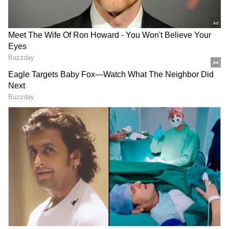
ಆ್ಯಪ್ ಡೌನ್‌ಲೋಡ್ ಮಾಡಿ ಹಾಗು ಎಲ್ಲಾ ಅಪ್‌ಡೇಟ್
ಗಳನ್ನು ಪಡೆಯಿರಿ
ಘಟನೆ ಹಿನ್ನೆಲೆ
ಆರ್‌ಎಸ್‌ಎಸ್‌ ನೋಂದಣಿಗೆ ಕರ್ನಾಟಕ ಗೃಹ ಸಚಿವ
ಪ್ರಿಯಾಂಕ್‌ ಖರ್ಗೆ ಆಗ್ರಹಿಸಿ ಜೂ.13ರಂದು ಭಾಗ್ವತ್‌ಗೆ ಪತ್ರ
ಬರೆದಿದ್ದ ಪ್ರಿಯಾಂಕ್‌ ಖರ್ಗೆ, ಆರ್‌ಎಸ್‌ಎಸ್‌ನ ಆದಾಯದ
ಮೂಲ, ತೆರಿಗೆ, ಕಚೇರಿ ನಿರ್ವಹಣೆ ಹಾಗೂ ಸಂಘಟನೆಯ
ಸ್ವರೂಪವನ್ನು ಬಹಿರಂಗಪಡಿಸುವಂತೆ ಕೋರಿದ್ದರು. ಜತೆಗೆ,
ಸಂಘಟನೆ ನೋಂದಣಿ ಮಾಡಿಕೊಂಡಿಲ್ಲ ಎಂದು
RECOMMENDED STORIES
ಆಕ್ಷೇಪಿಸಿದ್ದರು.