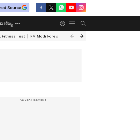
red Source
ಾಣಿಜ್ಯ
 Fitness Test
PM Modi Foreign Travel Expenditure
Valmiki Corporatio