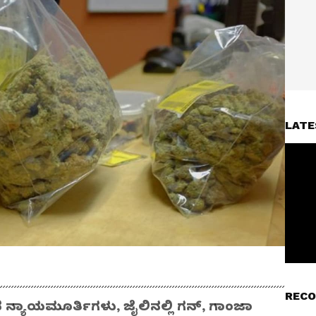
LATE
RECO
 ನ್ಯಾಯಮೂರ್ತಿಗಳು, ಜೈಲಿನಲ್ಲಿ ಗನ್‌, ಗಾಂಜಾ