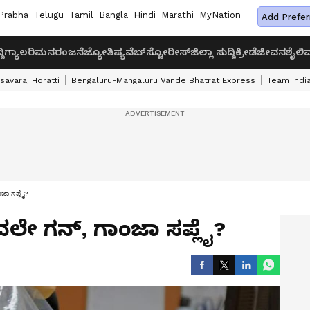
Prabha
Telugu
Tamil
Bangla
Hindi
Marathi
MyNation
Add Prefer
ದಿ
ಗ್ಯಾಲರಿ
ಮನರಂಜನೆ
ಜ್ಯೋತಿಷ್ಯ
ವೆಬ್‌ಸ್ಟೋರೀಸ್
ಜಿಲ್ಲಾ ಸುದ್ದಿ
ಕ್ರೀಡೆ
ಜೀವನಶೈಲಿ
ವ
savaraj Horatti
Bengaluru-Mangaluru Vande Bhatrat Express
Team India
ಂಜಾ ಸಪ್ಲೈ?
ಂದಲೇ ಗನ್‌, ಗಾಂಜಾ ಸಪ್ಲೈ?