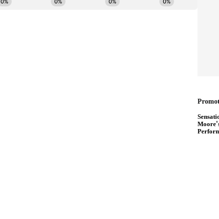
ಳಗಡೆಗೆ ನಿಷೇಧಿತ ವಸ್ತುಗಳು ಪೂರೈಕೆ ಮಾಡಲಾಗುತ್ತಿದೆ ಎಂದಾಗ
ದರೆ ಯಾವುವು ಎಂದು ಕೇಳಿದರು. ಸಿರಾಜುದ್ದೀನ್‌ ಅಹ್ಮದ್‌
 ಬುಲೆಟ್‌ ಅನ್ನು ಜೈಲಿನ ಒಳಗಡೆಗೆ ಜೈಲು ಅಧಿಕಾರಿಗಳೇ
ಿನಲ್ಲಿರುವ ಕೈದಿಯೊಬ್ಬರು ತನ್ನ ಪತ್ನಿಗೆ ಮಾಹಿತಿ ನೀಡಿದ್ದಾರೆ. ಈ
ಿಜಿಪಿಗೆ ಇ-ಮೇಲ್‌ ಮೂಲಕ ದೂರು ನೀಡಿದ್ದಾರೆ. ಇದರಿಂದ
ಲಾಗಿದೆ. ಇದಲ್ಲದೇ ಕಾರಾಗೃಹದ ಜೈಲರ್ ಒಬ್ಬರು ಕೈದಿಗಳಿಗೆ
ಆರೋಪ ಮಾಡಿದರು.
ಸ್‌ಪಿಪಿ ಅವರೇ ಏನಿದು ಕಾರಾಗೃಹದಲ್ಲಿ ಹಳೆಯಕಾಲದ
ು.