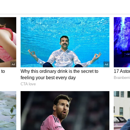
 ಯತ್ನ, ಗಾಂಜಾ ಆರೋಪಿಗಳ ಬಂಧನ
ಂಪ್ರದಾಯಿಕ ಸಮಸ್ಯೆಗಳು ಎಂದರಲ್ಲದೆ, ಪ್ರಕರಣದ ಕುರಿತು
ಂದಾದರು. ಆದರೆ. ನಿಮ್ಮ ಅರ್ಜಿ ವಿಚಾರಣೆಗೆ ಬಂದ ದಿನದಂದು
ರ ಪರ ವಕೀಲರಿಗೆ ಮೌಖಿಕವಾಗಿ ಸೂಚಿಸಿದರು.
ಿಸಿರುವಂತೆ ಕಾರಾಗೃಹದಲ್ಲಿ ಗನ್‌, ಗಾಂಜಾ ಮತ್ತು ಬುಲೆಟ್‌
ೆ ನಡೆಸುವಂತೆ ವಿಚಾರಣೆಗೆ ಹಾಜರಿದ್ದ ರಾಜ್ಯ ಸರ್ಕಾರಿ
ು. ಜೊತೆಗೆ, ಸಿರಾಜುದ್ದಿನ್‌ ಅಹ್ಮದ್‌ ವಕಾಲತ್ತು ವಹಿಸಿರುವ
ಿಸಿ ಆದೇಶಿಸಿದರು.