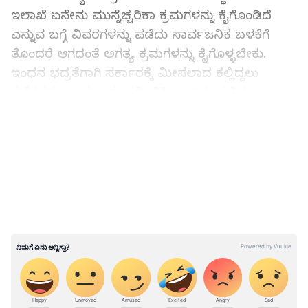
ಇಲಾಖೆ ಏನೇನು ಮುನ್ನೆಚ್ಚರಿಕಾ ಕ್ರಮಗಳನ್ನು ಕೈಗೊಂಡಿದೆ
ಎನ್ನುವ ಬಗ್ಗೆ ವಿವರಗಳನ್ನು ಪಡೆದು ಸಾರ್ವಜನಿಕ ಬಳಕೆಗೆ
ತೊಂದರೆ ಆಗದಂತೆ ಅಗತ್ಯ ಕ್ರಮಗಳನ್ನು ಕೈಗೊಳ್ಳಬೇಕು.
ಇಂಧನ ಭದ್ರತೆಗಾಗಿ ಸರ್ಕಾರಕ್ಕೆ ಮೀಸಲಾದ ಕಲ್ಲಿದ್ದಲು
ಗಣಿಗಳನ್ನು ಕಾರ್ಯಾರಂಭಗೊಳಿಸಿ, ಸಾಕಷ್ಟು ಕಲ್ಲಿದ್ದಲು
ಸಂಗ್ರಹವನ್ನು ನಿರಂತರವಾಗಿ ಕಾಯ್ದುಕೊಳ್ಳಬೇಕು ಎಂದು
LATEST VIDEOS
ಸೂಚನೆ ನೀಡಿದರು.
ಹಿಂದಿನ ವರ್ಷಕ್ಕೆ ಹೋಲಿಸಿದರೆ ಸದ್ಯ ನಮ್ಮಲ್ಲಿ ವಿದ್ಯುತ್‌
ಸಂಗ್ರಹಣಾ ಸ್ಥಿತಿ ಸುಸ್ಥಿತಿಯಲ್ಲಿದೆ. ಹಿಂದಿನ ಮೂರು ವರ್ಷ
ವಿದ್ಯುತ್‌ ಕಡಿತ ಇಲ್ಲದೆ ನಿರ್ವಹಿಸಿದ್ದೇವೆ ಎಂದು ಅಧಿಕಾರಿಗಳು
ಮಾಹಿತಿ ನೀಡಿದರು. ಇದಕ್ಕೆ ಪ್ರತಿಕ್ರಿಯಿಸಿದ ಮುಖ್ಯಮಂತ್ರಿಗಳು
ಸದ್ಯದ ಸ್ಥಿತಿಯಲ್ಲಿ ನವೀಕರಿಸಬಹುದಾದ ಇಂಧನದ ಸಮರ್ಥ
ನಿರ್ವಹಣೆಗಾಗಿ ಬ್ಯಾಟರಿ ಎನರ್ಜಿ ಸ್ಟೋರೇಜ್ ಸಿಸ್ಟಮ್‌ಗಳು
(BESS), ಪಂಪ್ಡ್ ಸ್ಟೋರೇಜ್ ಯೋಜನೆಗಳನ್ನು (PSPs)