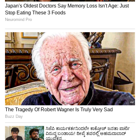
"ರಾಜಕೀಯ ಬೇಡ, ಸಿನಿಮಾನೇ ಪ್ರಾಣ":
ಕನಕೋತ್ಸವದಲ್ಲಿ ರಿಷಬ್ ಶೆಟ್ಟಿ | Rishab
Shetty speech | Suvarna News
ಶೇ.50 ರಿಂದ ಶೇ.18 ಕ್ಕೆ TAX ಇಳಿಕೆ: ಮೋದಿ-
ಟ್ರಂಪ್ ಐತಿಹಾಸಿಕ ಒಪ್ಪಂದ | India US
Trade Deal | Party Rounds
2035ರ ವೇಳೆಗೆ ಗರಿಷ್ಠ ವಿದ್ಯುತ್ ಬೇಡಿಕೆ 38 ಗಿಗಾವ್ಯಾಟ್
(GW) ತಲುಪುವ ನಿರೀಕ್ಷೆಯಿರುವುದರಿಂದ ಇದಕ್ಕೆ ತಕ್ಕಂತೆ
ಉತ್ಪಾದನಾ ಸಾಮರ್ಥ್ಯವನ್ನು ಹೆಚ್ಚಿಸುವ ಯೋಜನೆ ಜೊತೆಗೆ
ಅಗತ್ಯವಾದ ಹಣಕಾಸು ನಕ್ಷೆ (Financing
Roadmap)ಸಿದ್ಧಪಡಿಸಬೇಕು ಎಂದು ಸಲಹೆ ನೀಡಿದರು.