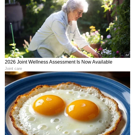
* ವಿದ್ಯುತ್ ವಾಹನ (EV) ಮೂಲಸೌಕರ್ಯಕ್ಕಾಗಿ
ರಾಜ್ಯಾದ್ಯಂತ EV ಚಾರ್ಜಿಂಗ್ ಮೂಲಸೌಕರ್ಯವನ್ನು
ವೇಗವಾಗಿ ವಿಸ್ತರಿಸುವುದರ ಜೊತೆಗೆ ಅದಕ್ಕೆ ಅಗತ್ಯವಾದ
ವಿದ್ಯುತ್ ಜಾಲ ಸುಧಾರಣೆಗಳನ್ನು ಕೈಗೊಳ್ಳಬೇಕು.