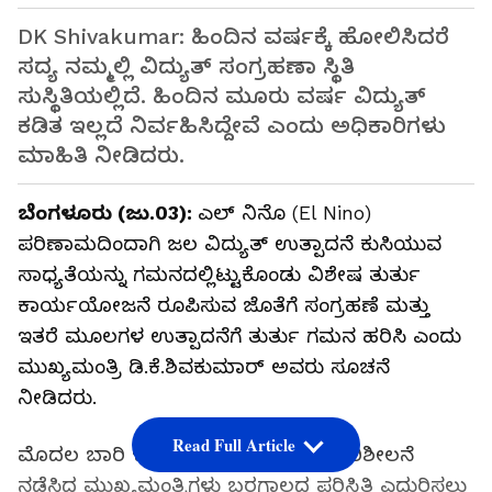
DK Shivakumar: ಹಿಂದಿನ ವರ್ಷಕ್ಕೆ ಹೋಲಿಸಿದರೆ
ಸದ್ಯ ನಮ್ಮಲ್ಲಿ ವಿದ್ಯುತ್‌ ಸಂಗ್ರಹಣಾ ಸ್ಥಿತಿ
ಸುಸ್ಥಿತಿಯಲ್ಲಿದೆ. ಹಿಂದಿನ ಮೂರು ವರ್ಷ ವಿದ್ಯುತ್‌
ಕಡಿತ ಇಲ್ಲದೆ ನಿರ್ವಹಿಸಿದ್ದೇವೆ ಎಂದು ಅಧಿಕಾರಿಗಳು
ಮಾಹಿತಿ ನೀಡಿದರು.
ಬೆಂಗಳೂರು (ಜು.03):
ಎಲ್ ನಿನೊ (El Nino)
ಪರಿಣಾಮದಿಂದಾಗಿ ಜಲ ವಿದ್ಯುತ್‌ ಉತ್ಪಾದನೆ ಕುಸಿಯುವ
ಸಾಧ್ಯತೆಯನ್ನು ಗಮನದಲ್ಲಿಟ್ಟುಕೊಂಡು ವಿಶೇಷ ತುರ್ತು
ಕಾರ್ಯಯೋಜನೆ ರೂಪಿಸುವ ಜೊತೆಗೆ ಸಂಗ್ರಹಣೆ ಮತ್ತು
ಇತರೆ ಮೂಲಗಳ ಉತ್ಪಾದನೆಗೆ ತುರ್ತು ಗಮನ ಹರಿಸಿ ಎಂದು
ಮುಖ್ಯಮಂತ್ರಿ ಡಿ.ಕೆ.ಶಿವಕುಮಾರ್‌ ಅವರು ಸೂಚನೆ
ನೀಡಿದರು.
Read Full Article
ಮೊದಲ ಬಾರಿ ಇಂಧನ ಇಲಾಖೆಯ ಪ್ರಗತಿ ಪರಿಶೀಲನೆ
ನಡೆಸಿದ ಮುಖ್ಯಮಂತ್ರಿಗಳು ಬರಗಾಲದ ಪರಿಸ್ಥಿತಿ ಎದುರಿಸಲು