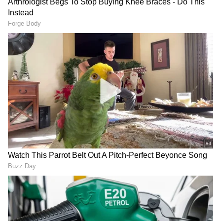
ನಾವು ಐಟಿ ಕ್ಯಾಪಿಟಲ್‌ ಆಗಿದ್ದೇವೆ. ಕೃತಕ ಬುದ್ದಿಮತ್ತೆಯಲ್ಲೂ
ನಮ್ಮ ರಾಜ್ಯ ಕ್ಯಾಪಿಟಲ್‌ ಆಗಬೇಕು ಎನ್ನುವ ದಿಕ್ಕಿನಲ್ಲಿ ನಾವು
ಮುಂದುವರೆಯುತ್ತಿದ್ದೇವೆ. ಹೀಗಾಗಿ ಡೇಟಾ ಸೆಂಟರ್‌ಗಳು,
ಕೃತಕ ಬುದ್ಧಿಮತ್ತೆ (AI) ಮೂಲಸೌಕರ್ಯ ಹಾಗೂ ಡಿಜಿಟಲ್
ಆರ್ಥಿಕತೆಯಿಂದ ಹೆಚ್ಚುತ್ತಿರುವ ವಿದ್ಯುತ್ ಬೇಡಿಕೆಗೆ
ಈಗಿನಿಂದಲೇ ಸಿದ್ಧತೆ ಮಾಡಿಕೊಳ್ಳಬೇಕು ಎಂದರು.
RECOMMENDED STORIES
ಗೃಹಜ್ಯೋತಿ ಯೋಜನೆಯಿಂದಾಗಿ ಯಾವುದೇ ಹೊರೆ ಆಗಿಲ್ಲ.
ಆದರೆ, ಸರ್ಕಾರಿ ಇಲಾಖೆಗಳು ಎಸ್ಕಾಂಗಳಿಗೆ
ಪಾವತಿಸಬೇಕಿರುವ 12,631 ಕೋಟಿ ರೂಪಾಯಿ ಬಾಕಿಯನ್ನು