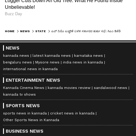
HOME
NEWS
STATE
ಎಲ್ ನಿನೊ ಎಚ್ಚರಿಕೆ ಬಳಿಕ ಸರ್ಕಾರದ ತುರ್ತು ಸಭೆ: ಸಿಎಂ ಡಿಕೆಶಿ ಕೊಟ್ಟ ಮಹತ್ವದ ಸೂಚನೆ ಏನು?
NEWS
kannada news
latest kannada news
karnataka news
bengaluru news
Mysore news
india news in kannada
international news in kannada
ENTERTAINMENT NEWS
Kannada Cinema News
kannada movies review
sandalwood news
kannada tv shows
SPORTS NEWS
sports news in kannada
cricket news in kannada
Other Sports News in Kannada
BUSINESS NEWS