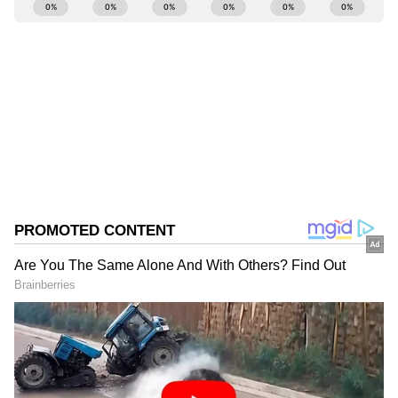
ABOUT THE AUTHOR
ತ್ವರಿತವಾಗಿ ಜಾರಿಗೊಳಿಸಬೇಕು ಎಂದರು.
Govindaraj S
GS
ಏಷ್ಯಾನೆಟ್ ಸುವರ್ಣ ಡಿಜಿಟಲ್ ಕನ್ನಡ ವಿಭಾಗದಲ್ಲಿ ಉಪ ಸಂಪಾದಕ.
ಕಳೆದ 8 ವರ್ಷಗಳಿಂದ ಮಾಧ್ಯಮ ಪ್ರಪಂಚದಲ್ಲಿದ್ದೇನೆ. ಹುಟ್ಟಿ
ಬೆಳೆದಿದ್ದು ಬೆಂಗಳೂರಿನಲ್ಲಿ. ಸ್ನಾತಕೋತ್ತರ ಪದವಿಯನ್ನು ಬೆಂಗಳೂರು
ವಿಶ್ವವಿದ್ಯಾಲಯದಿಂದ ಪಡೆದಿದ್ದೇನೆ. ದೂರದರ್ಶನದಲ್ಲಿ ಇಂಟರ್ನ್‌ಶಿಪ್
ಡಿ.ಕೆ. ಶಿವಕುಮಾರ್
ನಿರ್ವಹಣೆ. ಪ್ರಜಾವಾಣಿ ಮತ್ತು ಉದಯವಾಣಿ ಡಿಜಿಟಲ್ ವಿಭಾಗದಲ್ಲಿ
ರಾಜಕೀಯ ಸುದ್ದಿ
ಬೆಂಗಳೂರು
ಸುದ್ದಿ
ಬರಹಗಾರ ಹಾಗೂ ಕಂಟೆಂಟ್ ಡೆವಲಪರ್ ಆಗಿ ಕೆಲಸ ಮಾಡಿದ್ದೇನೆ.
ಮನರಂಜನೆ ಸುದ್ದಿಗಳ ಬಗ್ಗೆ ತುಂಬಾ ಆಸಕ್ತಿ. ಸಿನಿಮಾ ವೀಕ್ಷಿಸುವುದು,
ಸಂಗೀತ ಕೇಳುವುದು ಮತ್ತು ಕ್ರೀಡೆ ನೆಚ್ಚಿನ ಹವ್ಯಾಸಗಳು.