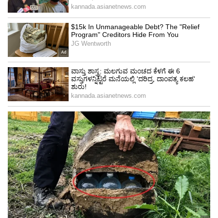
ಮೀಟರ್‌ಗಳು ಹಾಗೂ ವಿದ್ಯುತ್ ವಿತರಣಾ ವ್ಯವಸ್ಥೆಯ
ಆಧುನೀಕರಣಕ್ಕಾಗಿ ಕೇಂದ್ರ ಸರ್ಕಾರದ ನೆರವು ಪಡೆಯುವ
ಉದ್ದೇಶದಿಂದ ಪರಿಷ್ಕೃತ ವಿತರಣಾ ವಲಯ ಯೋಜನೆ
(RDSS) ಯನ್ನು ವೇಗವಾಗಿ ಅನುಷ್ಠಾನಗೊಳಿಸಬೇಕು.
ಸ್ಮಾರ್ಟ್ ಮೀಟರ್‌ಗಳನ್ನು ಪಾರದರ್ಶಕವಾಗಿ ಹಾಗೂ ನಿಗದಿತ
ಸಮಯದಲ್ಲಿ ಅಳವಡಿಸಬೇಕು.
ರಾಜ್ಯದಲ್ಲಿ ವೇಗವಾಗಿ ಹೆಚ್ಚುತ್ತಿರುವ ನವೀಕರಿಸಬಹುದಾದ
ಇಂಧನ ಸಾಮರ್ಥ್ಯವನ್ನು ಸಮರ್ಪಕವಾಗಿ ನಿಭಾಯಿಸಲು
ರಾಜ್ಯದ ವಿದ್ಯುತ್ ಜಾಲ ಮೂಲಸೌಕರ್ಯವನ್ನು ಮತ್ತಷ್ಟು
ಬಲಪಡಿಸಬೇಕು ಎಂದರು. ವಿದ್ಯುತ್ ಪ್ರಸರಣ ಯೋಜನೆಗಳಿಗೆ
ಇರುವ ತಾಂತ್ರಿಕ ಸಮಸ್ಯೆಗಳನ್ನು ಶೀರ್ಘವಾಗಿ
ಬಗೆಹರಿಸಿಕೊಳ್ಳಿ. ಭೂಸ್ವಾಧೀನ, ಹಕ್ಕುಮಾರ್ಗ (Right of
Way) ಹಾಗೂ ಕಾನೂನುಬದ್ಧ ಅನುಮತಿಗಳಿಗೆ ಸಂಬಂಧಿಸಿದ