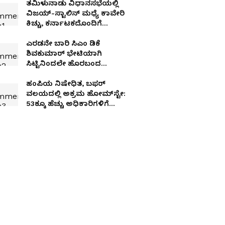
ತಮಿಳುನಾಡು ವಿಧಾನಸಭೆಯಲ್ಲಿ
ವಿಜಯ್-ಸ್ಟಾಲಿನ್ ಮಧ್ಯೆ ಕಾವೇರಿ
ಕಿಚ್ಚು, ಕರ್ನಾಟಕದೊಂದಿಗೆ
ಮಾತನಾಡಿದ್ರೆ ತಪ್ಪೇನಿದೆ?
ಎರಡನೇ ಬಾರಿ ಸಿಎಂ ಡಿಕೆ
ಶಿವಕುಮಾರ್ ಭೇಟಿಯಾಗಿ
ಸಿಟ್ಟಿನಿಂದಲೇ ಹೊರಬಂದ
ಬಸವರಾಜ್ ಹೊರಟ್ಟಿ
ಹಂಪಿಯ ನಿಷೇಧಿತ, ಬಫರ್
ವಲಯದಲ್ಲಿ ಅಕ್ರಮ ಹೋಮ್‌ಸ್ಟೇ:
53ಕ್ಕೂ ಹೆಚ್ಚು ಅಧಿಕಾರಿಗಳಿಗೆ
ಉಪಲೋಕಾಯುಕ್ತರ ಬಿಗ್ ಶಾಕ್!