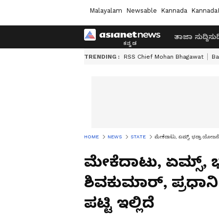
Malayalam
Newsable
Kannada
Kannada
ತಾಜಾ ಸುದ್ದಿ
ಸುದ್
TRENDING :
RSS Chief Mohan Bhagawat
Ba
HOME
NEWS
STATE
ಮೇಕೆದಾಟು, ಏಮ್ಸ್, ಭದ್ರಾ ಯೋಜನೆ: ಸ
ಮೇಕೆದಾಟು, ಏಮ್ಸ್, ಭ
ಶಿವಕುಮಾರ್, ಪ್ರಧಾನ
ಪಟ್ಟಿ ಇಲ್ಲಿದೆ