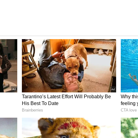
ಆಶಯ:
ಅಭಿವೃದ್ಧಿಯೇ ಮುಖ್ಯ ಎಂದ ಡಿ.ಕೆ. ಶಿವಕುಮಾರ್, ಕೇಂದ್ರ ಮತ್ತು
ರ್ನಾಟಕವನ್ನು ಇನ್ನಷ್ಟು ಎತ್ತರಕ್ಕೆ ಕೊಂಡೊಯ್ಯಲು ಸಾಧ್ಯ ಎಂದು
 ಮೋದಿ ಅವರು ರಾಜ್ಯದ ಈ ಮನವಿಗಳಿಗೆ ಸಕಾರಾತ್ಮಕವಾಗಿ ಸ್ಪಂದಿಸುವ