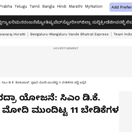
Prabha
Telugu
Tamil
Bangla
Hindi
Marathi
MyNation
Add Prefer
ದಿ
ಗ್ಯಾಲರಿ
ಮನರಂಜನೆ
ಜ್ಯೋತಿಷ್ಯ
ವೆಬ್‌ಸ್ಟೋರೀಸ್
ಜಿಲ್ಲಾ ಸುದ್ದಿ
ಕ್ರೀಡೆ
ಜೀವನಶೈಲಿ
ವ
savaraj Horatti
Bengaluru-Mangaluru Vande Bhatrat Express
Team India
ಿಎಂ ಡಿ.ಕೆ. ಶಿವಕುಮಾರ್, ಪ್ರಧಾನಿ ಮೋದಿ ಮುಂದಿಟ್ಟ 11 ಬೇಡಿಕೆಗಳ ಪಟ್ಟಿ ಇಲ್ಲಿದೆ
ದ್ರಾ ಯೋಜನೆ: ಸಿಎಂ ಡಿ.ಕೆ.
ಿ ಮೋದಿ ಮುಂದಿಟ್ಟ 11 ಬೇಡಿಕೆಗಳ