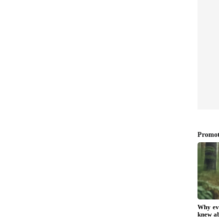
ರಾಮಲಿಂಗಾರೆಡ್ಡಿಗೆ ಮಾತು ಕೊಟ್ಟಿದ್ದು
ಿಯಾದ
ನಿಜ, ಆದ್ರೆ.., ಅಸಮಾಧಾನದ ಅಸಲಿ
ಿದ್ದುಗಿಂತ
ವಿಷಯ ಬಿಚ್ಚಿಟ್ಟ ಸಿಎಂ ಡಿ.ಕೆ.
ಶಿವಕುಮಾರ್!
ಸೌಕರ್ಯ:
ಜೆಟ್‌ನಲ್ಲಿ ಘೋಷಣೆಯಾದ ಹಣವನ್ನು ಕೂಡಲೇ ಬಿಡುಗಡೆ
ಾಸು ಆಯೋಗದ ಬಾಕಿ ಇರುವ 2860 ಕೋಟಿ ರೂ. ಅನುದಾನ
 Railway) ಮತ್ತು ಬೆಂಗಳೂರು-ಮುಂಬೈ ಹೈಸ್ಪೀಡ್ ರೈಲು
ರಣ್ಯ ಇಲಾಖೆಯಿಂದ ಶೀಘ್ರವಾಗಿ ಅನುಮತಿ ಕೊಡಿಸುವಂತೆ