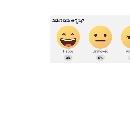
ಸಾವಿರ ಕೋಟಿ ರೂಪಾಯಿ ಅನುದಾನ ನೀಡುವಂ
Sathish Kumar KH
ಬೇಡಿಕೆಯಾದ ಏಮ್ಸ್ (AIIMS) ಆಸ್ಪತ್ರೆ ಸ್
SK
ವಿಜಯನಗರ ಜಿಲ್ಲೆ ಕಂದಗಲ್‌ಪುರ ಗ್ರಾಮ
ವರ್ಷಗಳಿಂದ ಪ್ರಜಾವಾಣಿ, ವಿಜಯವಾಣಿ ನಂ
ಕರ್ನಾಟಕ ರಾಜಕಾರಣ ನೆಚ್ಚಿನ ಕ್ಷೇತ್ರ.
ಸುದ್ದಿಗಳನ್ನೂ ಬರೆಯುತ್ತೇನೆ. ಕ್ರಿಕೆಟ್, ಕೃ