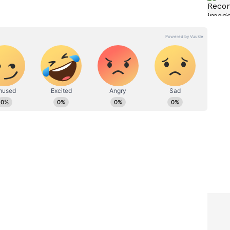
ತೆ ಮನವಿ ಸಲ್ಲಿಸಿದರು. ರಾಯಚೂರಿನಲ್ಲಿ ಬಹುದಿನಗಳ
ಥಾಪನೆಗೂ ಅವರು ಒತ್ತು ನೀಡುವಂತೆ ಮನವಿ ಮಾಡಿದ್ದಾರೆ.
ದವನು ಮೂಲತಃ ಶಿಕ್ಷಕ. ಆದರೆ, ಆಕರ್ಷಿಸಿದ್ದು ಪತ್ರಿಕೋದ್ಯಮ. ಎಂಟು
ತರ ಇದೀಗ ಏಷ್ಯಾನೆಟ್ ಕನ್ನಡದಲ್ಲಿ ಕಾರ್ಯನಿರ್ವಹಿಸುತ್ತಿದ್ದೇನೆ.
 ಡಿಜಿಟಲ್ ಮಾಧ್ಯಮಕ್ಕನುಗುಣವಾಗಿ ಶಿಕ್ಷಣ, ಆರೋಗ್ಯ, ಸಿನಿಮಾ
ಷಿ ಇಷ್ಟ. ಓದು ನೆಚ್ಚಿನ ಹವ್ಯಾಸ.