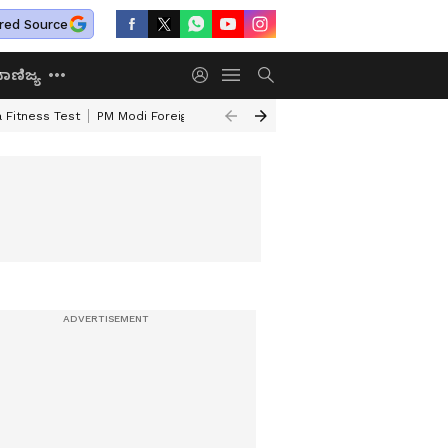
red Source
ಾಣಿಜ್ಯ
 Fitness Test
PM Modi Foreign Travel Expenditure
Valmiki Corporatio