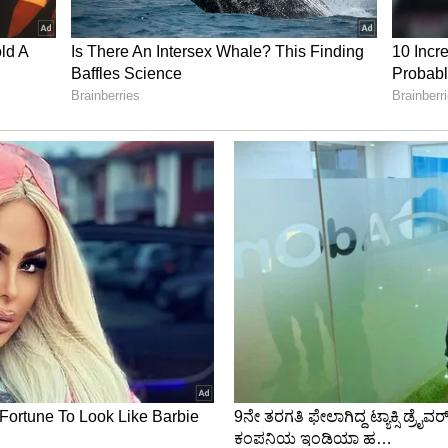
ಬಂದಿ ಅಮಾನತು ಕೂಡ ಆಗಿದೆ. ಹಂಪಿ ಆವರಣದಲ್ಲಿ ಶ್ರೀಗಂಧ ಮರ