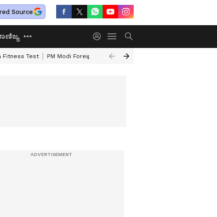
red Source
ಾಣಿಜ್ಯ
 Fitness Test
PM Modi Foreign Travel Expenditure
Valmiki Corporatio