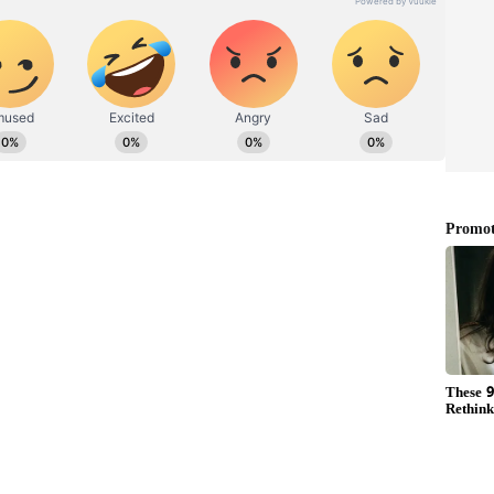
ಡಿಗರ ಅಸ್ಮಿತೆಯ ಸಂಕೇತ. ಸದಾ ಕರುನಾಡು, ನುಡಿ, ಸಂಸ್ಕೃತಿ ಪರ ಧ್ವನಿ
ಪ್ರಕಟಗೊಳ್ಳುವ ಸುದ್ದಿಗಳು ಸುವರ್ಣ ನ್ಯೂಸ್ ವೆಬ್‌ಸೈಟಲ್ಲೂ ಲಭ್ಯ.
ಿಗೆ ಬರುತ್ತದೆ. ಹೀಗಾಗಿ ಇಲ್ಲಿ ಏನೇ ಕಾಮಗಾರಿ ಕೈಗೆತ್ತಿಕೊಳ್ಳುವ
 ಪಡೆಯಬೇಕಿತ್ತು. ಆದರೆ ಯಾವುದೇ ಅನುಮತಿ ಪಡೆಯದೇ
ಲಾಗಿತ್ತು.. ದೇಗುಲದ ಉತ್ತರ ದಿಕ್ಕಿನಲ್ಲಿ ಗೇಟ್ ಕೂರಿಸಲು ಮೊಳೆ
ಲಿ ಹೋಗಲು ತಂತಿ ಬೇಲಿ ನಿರ್ಮಿಸಲು ಮುಂದಾಗಿರೋ ಧಾರ್ಮಿಕ ದತ್ತಿ
ರಾತತ್ವ ಇಲಾಖೆ ತೀವ್ರ ಆಕ್ಷೇಪ ವ್ಯಕ್ತಪಡಿಸಿ ನೋಟಿಸ್ ಜಾರಿ ಮಾಡಿತ್ತು.
ದಕ್ಕೆ ಗುಮಾಸ್ತನ ಸಸ್ಪೆಂಡ್ ಮಾಡಲಾಗಿದೆ.