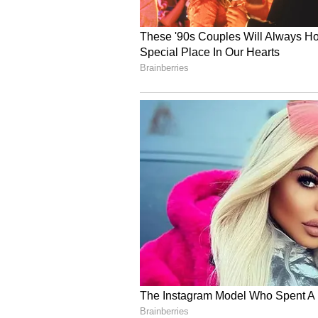
ದೊಡ್ಡ ಮಟ್ಟದಲ್ಲಿ ಸುದ್ದಿಯಾಗಿತ್ತು. ಸಿಬ್
ಕಳ್ಳತನವಾಗಿದೆ.