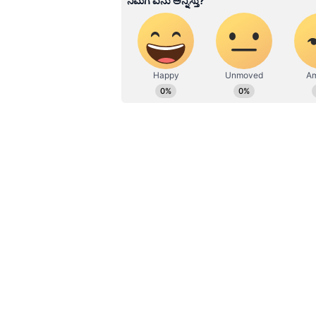
ಹೂರಣ ಹೊತ್ತು ತರುವ ಕನ್ನಡಪ್ರಭ, ಕನ್ನ
ಎತ್ತುವ ಕನ್ನಡಪ್ರಭ ದಿನ ಪತ್ರಿಕೆಯಲ್ಲಿ 
ವಿರೂಪಾಕ್ಷ ದೇಗುಲ ಪುರಾತತ್ವ ಇಲಾಖೆ ಸುಪರ್ದ
ಮುನ್ನ ಪುರಾತತ್ವ ಇಲಾಖೆಯಿಂದ ಅನುಮತಿ
ಸ್ಮಾರಕಗಳಿಗೆ ಡ್ರಿಲ್ ಹೊಡೆದು ಮೊಳೆ ಹೊಡೆಯ
ಹೊಡೆಯಲಾಗಿತ್ತು.. ಭಕ್ತರು ಸರತಿ ಸಾಲಿನಲ್
ಇಲಾಖೆ. ಸ್ಮಾರಕಗಳಿಗೆ ಧಕ್ಕೆ ತಂದಿದ್ದಕ್ಕೆ ಪು
ಇದೀಗ ನಿರ್ಲಕ್ಷ್ಯ, ಬೇಜವಾಬ್ದಾರಿತನ ವಹಿಸಿದ್