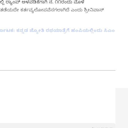
್ಲಿ ರ‍್ಯಾಂಪ್ ಅಳವಡಿಕೆಗಾಗಿ ನ. ೧೧ರಂದು ಮೊಳೆ
 ತಡೆಯದೇ ಕರ್ತವ್ಯಲೋಪವೆಸಗಲಾಗಿದೆ ಎಂದು ಶ್ರೀನಿವಾಸ್
್ನಾಟಕ: ಕನ್ನಡ ಜ್ಯೋತಿ ರಥಯಾತ್ರೆಗೆ ಹಂಪಿಯಲ್ಲಿಂದು ಸಿಎಂ
ತ್ತು ಜಗತ್ತಿನ ಕ್ಷಣಕ್ಷಣದ ಕನ್ನಡ ಸುದ್ದಿ (
Kannada
್ ಸುವರ್ಣ ನ್ಯೂಸ್‌ ಫಾಲೋ ಮಾಡಿ. ಬ್ರೇಕಿಂಗ್ ಸುದ್ದಿ
ಷ ವರದಿಗಳು ಮತ್ತು ನೇರ ಪ್ರಸಾರಗಳೊಂದಿಗೆ (
kannada
ಕ್ಲಿಕ್‌ನಲ್ಲಿ ಲಭ್ಯ. ಏಷ್ಯಾನೆಟ್ ಸುವರ್ಣ ನ್ಯೂಸ್
ಾಗು ಎಲ್ಲಾ ಅಪ್‌ಡೇಟ್ ಗಳನ್ನು ಪಡೆಯಿರಿ
ನ್ನಡಪ್ರಭ ಕನ್ನಡ ಪತ್ರಿಕೋದ್ಯಮದಲ್ಲಿಯೇ ವಿಶೇಷ ಛಾಪು
ವಿದೇಶ, ವಾಣಿಜ್ಯ, ಕ್ರೀಡೆ, ಮನೋರಂಜನೆ ಸೇರಿ ವೈವಿಧ್ಯಮಯ ಸುದ್ದಿಗಳ