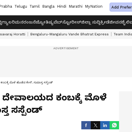
Prabha
Telugu
Tamil
Bangla
Hindi
Marathi
MyNation
Add Prefer
ದಿ
ಗ್ಯಾಲರಿ
ಮನರಂಜನೆ
ಜ್ಯೋತಿಷ್ಯ
ವೆಬ್‌ಸ್ಟೋರೀಸ್
ಜಿಲ್ಲಾ ಸುದ್ದಿ
ಕ್ರೀಡೆ
ಜೀವನಶೈಲಿ
ವ
savaraj Horatti
Bengaluru-Mangaluru Vande Bhatrat Express
Team India
ಂಬಕ್ಕೆ ಮೊಳೆ ಹೊಡೆದ ಕೇಸ್; ಗುಮಾಸ್ತ ಸಸ್ಪೆಂಡ್‌
ವರ ದೇವಾಲಯದ ಕಂಬಕ್ಕೆ ಮೊಳೆ
 ಸಸ್ಪೆಂಡ್‌