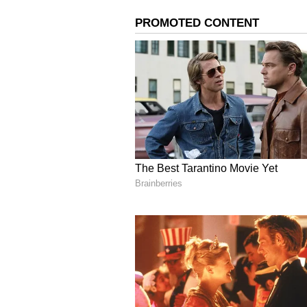
ಸ್ಮಾರಕಕ್ಕೆ ಮೊಳೆ ಹೊಡೆದಿದ್ದಾಯ್ತು,ಈ
ಐತಿಹಾಸಿಕ ಹಂಪಿ ದೇಶ, ವಿದೇಶಿಗರ ಅಚ್ಚು ಮೆ
ಈ ಐತಿಹಾಸಿಕ ತಾಣದಲ್ಲಿ ನೂರಾರು ಸಿಸಿ ಕ್ಯಾಮ
ಒಂದಲ್ಲ ಒಂದು ಅಚಾತುರ್ಯಗಳು ನಡೆಯುತ್ತಲೇ