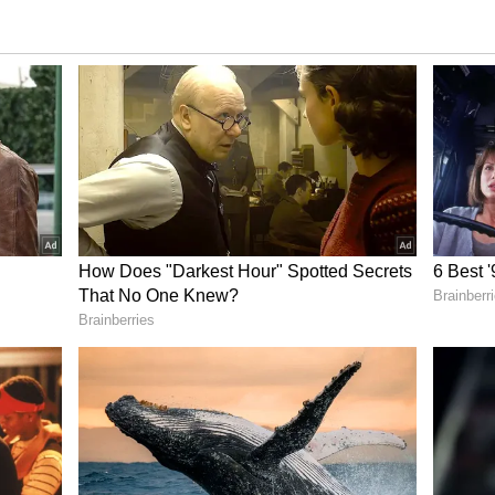
ಗ ಗಂಧದ ಮರ ಕಳವು:
ಚ್ಚಿನ ತಾಣ. ನಿತ್ಯ ಸಾವಿರಾರು ಪ್ರವಾಸಿಗರು ಬಂದು ಹೋಗ್ತಾರೆ.
ೆರಾಗಳಿವೆ. ಹಗಲಿರುಳು ಕಾಯಲು ಸೆಕ್ಯೂರಿಟಿ ಗಾರ್ಡ್ಗಳಿದ್ರೂ ಇಲ್ಲಿ
 ಇವೆ.bಕಳೆದ ವಾರವಷ್ಟೇ ಸ್ಮಾರಕಕ್ಕೆ ಮೊಳೆ ಹೊಡೆದಿದ್ದು