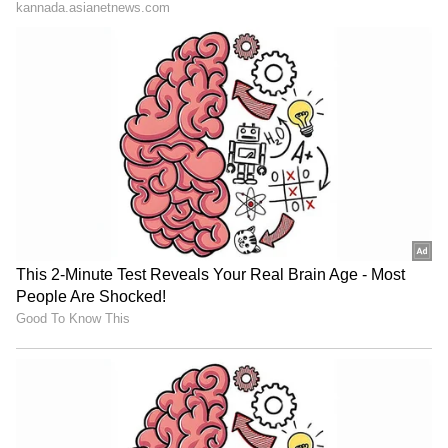
"ರಾಜಕೀಯ ಬೇಡ, ಸಿನಿಮಾನೇ ಪ್ರಾಣ":
ಕನಕೋತ್ಸವದಲ್ಲಿ ರಿಷಬ್ ಶೆಟ್ಟಿ | Rishab
Shetty speech | Suvarna News
ಶೇ.50 ರಿಂದ ಶೇ.18 ಕ್ಕೆ TAX ಇಳಿಕೆ: ಮೋದಿ-
ಟ್ರಂಪ್ ಐತಿಹಾಸಿಕ ಒಪ್ಪಂದ | India US
Trade Deal | Party Rounds