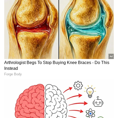
ಬೆಂಗಳೂರು ಬಂದ್: ವಿದ್ಯಾರ್ಥಿಗಳ ಹಿತದೃಷ್ಟಿಯಿಂದ ನಾಳೆ
ಶಾಲಾ-ಕಾಲೇಜುಗಳಿಗೆ ರಜೆ ಘೋಷಿಸಿ ಡಿಸಿ ಆದೇಶ
RECOMMENDED STORIES