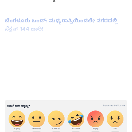
ಬೆಂಗಳೂರು ಬಂದ್: ಮಧ್ಯರಾತ್ರಿಯಿಂದಲೇ ನಗರದಲ್ಲಿ
ಸೆಕ್ಷನ್ 144 ಜಾರಿ!
LATEST VIDEOS