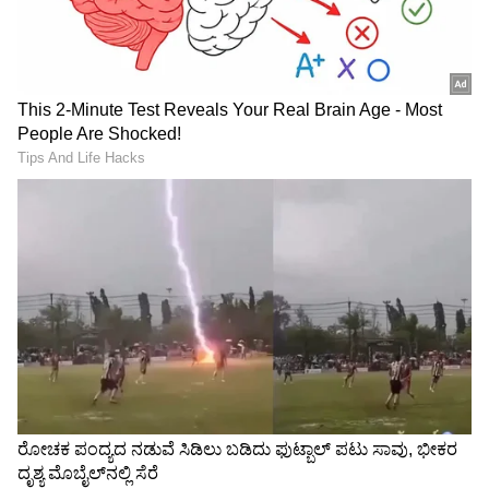
ಯೋಗೇಶ್ ಗೌಡ ಕೊಲೆ ಪ್ರಕರಣ:
ದರ್ಶನ್‌ಗೆ ಮತ್ತಷ್ಟು ಸಂಕಷ್ಟ,
ಬೇಲ್ ಸಿಕ್ಕ ಜೋಶ್, ಧಾರವಾಡದ
ಪ್ರದೋಷ್ ಬಳಿಕ ಕೋರ್ಟ್‌ಲ್ಲಿ
ಗಡಿ ದಾಟಲು ವಿನಯ್ ಕುಲಕರ್ಣಿ
ಸತ್ಯ ಹೇಳಲು ಮುಂದಾದ ಕುಚುಕು
ಹೊಸ ಅಸ್ತ್ರ!
ದೋಸ್ತ್ ವಿನಯ್, ರವಿಶಂಕರ್!
'ರೇಣುಕಾಸ್ವಾಮಿ ಕೇಸ್‌ ಬಗ್ಗೆ ಎಲ್ಲಾ
ರಾಜ್ಯದ 20%, ಬೆಂಗ್ಳೂರಿನ 48%
ಸತ್ಯ ಹೇಳ್ತಿನಿ' ದರ್ಶನ್ ಆಪ್ತ
ಮತದಾರರ ಹೆಸರು ಡಿಲೀಟ್‌! 1.10
ಸ್ನೇಹಿತ 14ನೇ ಆರೋಪಿ
ಕೋಟಿ ಹೆಸರು ಡಿಲೀಟ್
ನ್ಯಾಯಾಲಯದಲ್ಲಿ ಅರ್ಜಿ!
LATEST VIDEOS