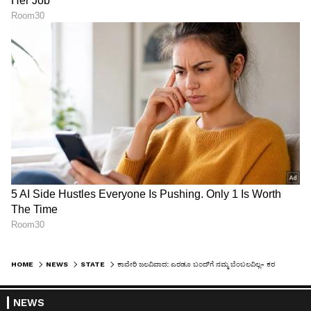
HOME
NEWS
STATE
ಕಾವೇರಿ ಜಲವಿವಾದ: ಎರಡೂ ಬಂದ್‌ಗೆ ನಮ್ಮ ಬೆಂಬಲವಿಲ್ಲ- ಕರವೇ ನಾರಾಯಣಗೌಡ
NEWS