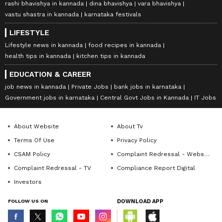
rashi bhavishya in kannada
dina bhavishya
vara bhavishya
vastu shastra in kannada
karnataka festivals
LIFESTYLE
Lifestyle news in kannada
food recipes in kannada
health tips in kannada
kitchen tips in kannada
EDUCATION & CAREER
job news in kannada
Private Jobs
bank jobs in karnataka
Government jobs in karnataka
Central Govt Jobs in Kannada
IT Jobs
About Website
About Tv
Terms Of Use
Privacy Policy
CSAM Policy
Complaint Redressal - Website
Complaint Redressal - TV
Compliance Report Digital
Investors
FOLLOW US ON
DOWNLOAD APP