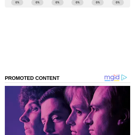
ABOUT THE AUTHOR
Kannadaprabha News
KN
1967ರ ನವೆಂಬರ್ 4ರಂದು ಆರಂಭವಾದ ಕನ್ನಡಪ್ರಭ ಕನ್ನಡ
ಪತ್ರಿಕೋದ್ಯಮದಲ್ಲಿಯೇ ವಿಶೇಷ ಛಾಪು ಮೂಡಿಸಿದ ಕನ್ನಡ ದಿನ
ಪತ್ರಿಕೆ. ದೇಶ, ವಿದೇಶ, ವಾಣಿಜ್ಯ, ಕ್ರೀಡೆ, ಮನೋರಂಜನೆ ಸೇರಿ
ವೈವಿಧ್ಯಮಯ ಸುದ್ದಿಗಳ ಹೂರಣ ಹೊತ್ತು ತರುವ ಕನ್ನಡಪ್ರಭ,
ಬೆಂಗಳೂರು
ಕನ್ನಡಿಗರ ಅಸ್ಮಿತೆಯ ಸಂಕೇತ. ಸದಾ ಕರುನಾಡು, ನುಡಿ, ಸಂಸ್ಕೃತಿ
ಪರ ಧ್ವನಿ ಎತ್ತುವ ಕನ್ನಡಪ್ರಭ ದಿನ ಪತ್ರಿಕೆಯಲ್ಲಿ ಪ್ರಕಟಗೊಳ್ಳುವ
ಸುದ್ದಿಗಳು ಸುವರ್ಣ ನ್ಯೂಸ್ ವೆಬ್‌ಸೈಟಲ್ಲೂ ಲಭ್ಯ.