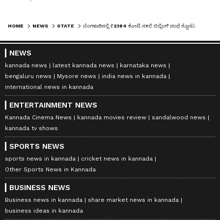
HOME
NEWS
STATE
ಬೆಂಗಳೂರಿನಲ್ಲಿ ₹2384 ಕೋಟಿ ನಕಲಿ ಬಿಲ್ಲಿಂಗ್ ದಂಧೆ ಸ್ಫೋಟ: ತೆರಿಗೆ ಇಲಾಖೆ ಬಲೆಗೆ ಬಿದ್ದ GST ವಂಚನೆ ತಿಮಿಂಗಲಗಳು!
NEWS
kannada news
latest kannada news
karnataka news
bengaluru news
Mysore news
india news in kannada
international news in kannada
ENTERTAINMENT NEWS
Kannada Cinema News
kannada movies review
sandalwood news
kannada tv shows
SPORTS NEWS
sports news in kannada
cricket news in kannada
Other Sports News in Kannada
BUSINESS NEWS
Business news in kannada
share market news in kannada
business ideas in kannada