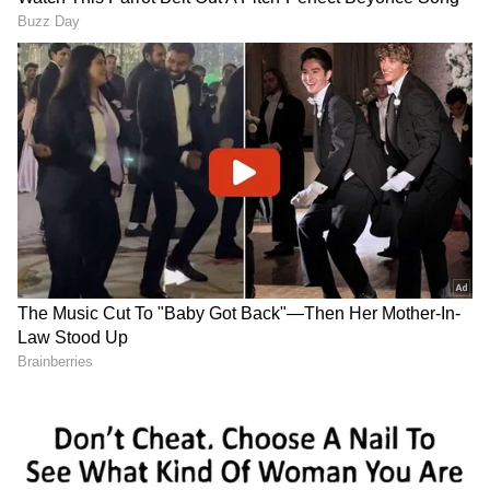
ಆಸ್ಪತ್ರೆ, ಶಾಲಾ ಆವರಣ
ಅಮ್ಮನ ನೆನೆದು ಹೆಚ್‌ಡಿಕೆ ಕಣ್ಣೀರು:
ಕ್ಯಾಂಟೀನ್‌ಗಳಲ್ಲಿ ಜಂಕ್‌ ಫುಡ್‌
ಇಂದು ಮಾವಿನಕೆರೆ
ನಿಷೇಧ: ಆರೋಗ್ಯ ಸಚಿವ ಯುಟಿ
ಹರದನಹಳ್ಳಿಯಲ್ಲಿ ಚೆನ್ನಮ್ಮ
ಖಾದರ್ ಮತ್ತೊಂದು ಖಡಕ್
ಅಂತ್ಯಕ್ರಿಯೆ, ಸ್ಥಳ, ಸಮಯದ
ನಿರ್ಧಾರ
ಸಂಪೂರ್ಣ ಮಾಹಿತಿ ಇಲ್ಲಿದೆ
SKS ಟ್ರೇಡರ್ಸ್ ಮೇಲೆ ಅಧಿಕಾರಿಗಳ ಕಣ್ಣು:
ತನಿಖೆಯ ವೇಳೆ 'SKS ಟ್ರೇಡರ್ಸ್' ಎಂಬ ಸಂಸ್ಥೆಯ ಬೆಳವಣಿಗೆ
ಅಧಿಕಾರಿಗಳ ಗಮನ ಸೆಳೆದಿದೆ. ಈ ಸಂಸ್ಥೆಯ ವಹಿವಾಟು
ಕೇವಲ ಮೂರು ವರ್ಷಗಳಲ್ಲಿ 50 ಕೋಟಿಯಿಂದ 900 ಕೋಟಿ
ರೂಪಾಯಿಗಳಿಗೆ ಏರಿಕೆಯಾಗಿತ್ತು. ಆದರೆ ಈ ಭಾರಿ ಪ್ರಮಾಣದ
ಏರಿಕೆಗೆ ಪೂರಕವಾದ ಯಾವುದೇ ಅಧಿಕೃತ ದಾಖಲೆಗಳು
ಲಭ್ಯವಿಲ್ಲದ ಕಾರಣ, ಇದು ನಕಲಿ ವಹಿವಾಟು ಎಂದು
ಅಧಿಕಾರಿಗಳು ಖಾತರಿಪಡಿಸಿಕೊಂಡಿದ್ದಾರೆ.