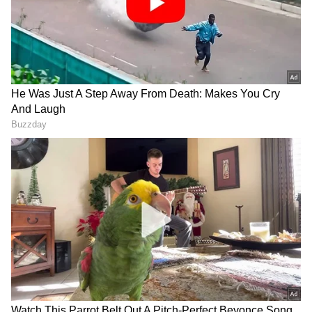
RECOMMENDED STORIES
Related Articles
ಪ್ರಯಾಣಿಕರನ್ನು ಸತಾಯಿಸಿದ್ದ ಇಂಡಿಗೋಗೆ ಕಿವಿ ಹಿಂಡಿದ
ಸರ್ಕಾರ, 458 ಕೋಟಿ ಜಿಎಸ್‌ಟಿ ನೋಟಿಸ್‌ ಜಾರಿ
ಮಾಡಿದ ಕೇಂದ್ರ
ವಾಣಿಜ್ಯ ತೆರಿಗೆ ಇಲಾಖೆಗೆ 410 ಕೋಟಿ ಜಿಎಸ್‌ಟಿ
ವಂಚನೆ; ಬೆಂಗಳೂರಿನಲ್ಲಿ ಓರ್ವನ ಬಂಧನ
DK Shivakumar: ಮುಂಗಾರು
State News Live: ಮಹಾರಾಜ
ಮಳೆ ಕೊರತೆ: ಬರದ ನಾಡಿಗೆ ಸಿಎಂ
ಟ್ರೋಫಿ - ಶಿವಮೊಗ್ಗಕ್ಕೆ ಬರಲಿದ್ದಾರೆ
ಸಿದ್ಧತೆ; ಇಂದು ಸರಣಿ ಸಭೆ
ಚಾಂಪಿಯನ್ ತಂಡದ ಮೂವರು
ಕ್ರಿಕೆಟಿಗರು! ಮೆರವಣಿಗೆ ಮೂಲಕ
ಅದ್ದೂರಿ ಸ್ವಾಗತ