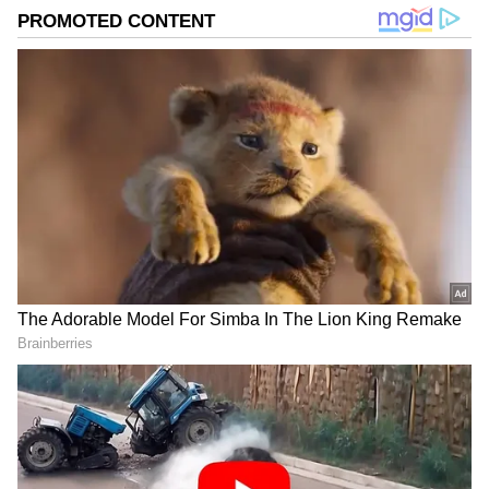
ನಡೆಯುತ್ತಿರಲಿಲ್ಲ, ಕೇವಲ ಕಾಗದದ ಮೇಲೆ ಮಾತ್ರ ವಹಿವಾಟು
ಹವ್ಯಾಸ.
ಸೃಷ್ಟಿಸಿ ಜಿಎಸ್‌ಟಿ ವಂಚನೆ ಮಾಡಲಾಗುತ್ತಿತ್ತು.
DOWNLOAD APP