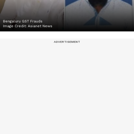
Bengaluru GST Frauds
Image Credit:
Asianet News