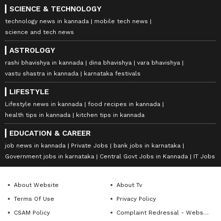
SCIENCE & TECHNOLOGY
technology news in kannada
mobile tech news
science and tech news
ASTROLOGY
rashi bhavishya in kannada
dina bhavishya
vara bhavishya
vastu shastra in kannada
karnataka festivals
LIFESTYLE
Lifestyle news in kannada
food recipes in kannada
health tips in kannada
kitchen tips in kannada
EDUCATION & CAREER
job news in kannada
Private Jobs
bank jobs in karnataka
Government jobs in karnataka
Central Govt Jobs in Kannada
IT Jobs
About Website
About Tv
Terms Of Use
Privacy Policy
CSAM Policy
Complaint Redressal - Website