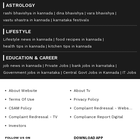
ASTROLOGY
rashi bhavishya in kannada
dina bhavishya
vara bhavishya
vastu shastra in kannada
karnataka festivals
LIFESTYLE
Lifestyle news in kannada
food recipes in kannada
health tips in kannada
kitchen tips in kannada
EDUCATION & CAREER
job news in kannada
Private Jobs
bank jobs in karnataka
Government jobs in karnataka
Central Govt Jobs in Kannada
IT Jobs
About Website
About Tv
Terms Of Use
Privacy Policy
CSAM Policy
Complaint Redressal - Website
Complaint Redressal - TV
Compliance Report Digital
Investors
FOLLOW US ON
DOWNLOAD APP