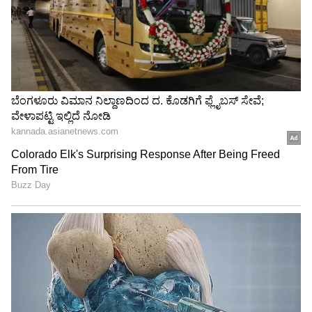
ಈ ವಿವಾದ ಇಲಾಖೆಗಳು ಮತ್ತು PSC ನಡುವಿನ ನೇಮಕಾತಿ
ಸಮನ್ವಯದಲ್ಲಿನ ವ್ಯವಸ್ಥಿತ ಅಸಮರ್ಥತೆಯನ್ನು
ಬಹಿರಂಗಪಡಿಸಿದೆ. ಖಾಲಿ ಹುದ್ದೆಗಳನ್ನು ವರದಿ ಮಾಡುವಲ್ಲಿನ
ವಿಳಂಬ, ಅಪೂರ್ಣ ಸಂವಹನ ಮತ್ತು ಆಡಳಿತಾತ್ಮಕ