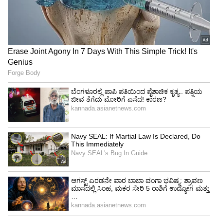
ಕಾರ್ಯಗಳ ಕೊರತೆಯು ನೇಮಕಾತಿ ಪ್ರಕ್ರಿಯೆಯು
ವರ್ಷಗಳವರೆಗೆ ಬಗೆಹರಿಯದೆ ಉಳಿಯಲು ಕಾರಣವಾದ
ಅಂಶಗಳಾಗಿ ಉಲ್ಲೇಖಿಸಲಾಗಿದೆ.