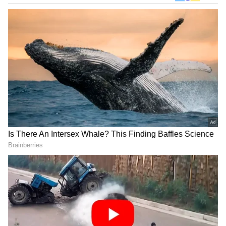
DOWNLOAD APP
Related Articles
RECOMMENDED STORIES
ಪುಟ್ಟ ತಮ್ಮನಿಗೆ ಬಂದ ದೊಡ್ಡ ಕಾಯಿಲೆ, ಛಲ ಬಿಡದ
ಬೆಂಗಳೂರಿನ 17 ವರ್ಷದ ಅಕ್ಕ ಈಗ Forbes Under 30
ಸಾಧಕಿ!
ಈ 5 ರಾಶಿಗೆ ಜೂನ್ 2026 ರಲ್ಲಿ ಒತ್ತಡಕ್ಕೆ ಒಳಗಾಗುವ
ಸಾಧ್ಯತೆಯಿದೆ, ಅರ್ಧ ಕೇಂದ್ರ ಯೋಗವು 3 ಬಾರಿ
ರೂಪುಗೊಳ್ಳುತ್ತದೆ
Rohini Vs Roopa: ವೃತ್ತಿ ಜೀವನ
ಆರೋಗ್ಯ ಇಲಾಖೆಗೆ ಸಚಿವ
ಹೀಗೆ ಮಾಡ್ಕೊಬೇಡಿ? ರೋಹಿಣಿ
ಯು.ಟಿ. ಖಾದರ್ 'ಮೇಜರ್