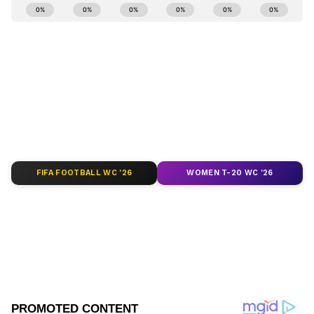
ABOUT THE AUTHOR
Roopa Hegde
RH
Roopa Hegde ಮೂಲತಃ ಉತ್ತರ ಕನ್ನಡದ ಯಲ್ಲಾಪುರದವಳು.
ಪತ್ರಿಕೋದ್ಯಮದಲ್ಲಿ ಸ್ನಾತಕೋತ್ತರ ಪದವಿ ಪಡೆದಿದ್ದು, ಕಸ್ತೂರಿ,
ಸಮಯ ಹಾಗೂ ಸುವರ್ಣ ವಾಹಿನಿಯಲ್ಲಿ ಕೆಲಸ ಮಾಡಿದ್ದೇನೆ. ಈಗ
ಏಷ್ಯಾನೆಟ್ ಕನ್ನಡದಲ್ಲಿ ಫ್ರೀಲಾನ್ಸರ್ ಆಗಿ ಕೆಲಸ ಮಾಡುತ್ತಿದ್ದೇನೆ.
ಉದ್ಯೋಗಗಳು
ಟ್ರೆಂಡಿಂಗ್ ನ್ಯೂಸಲ್ಲಿ ಹೆಚ್ಚು ಆಸಕ್ತಿ ಇದ್ದು, ಸಿನಿಮಾ, ಬ್ಯುಸಿನೆಸ್,
ಸರ್ಕಾರಿ ಉದ್ಯೋಗ
ಆರೋಗ್ಯ, ಕ್ರೈಂ, ಕ್ರೀಡೆ ಸೇರಿ ಎಲ್ಲ ಕ್ಷೇತ್ರದ ಸುದ್ದಿ ಬರೆಯುತ್ತೇನೆ.
FIFA FOOTBALL WC '26
WOMEN T-20 WC '26