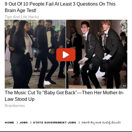
HOME
JOBS
STATE GOVERNMENT JOBS
ಸರ್ಕಾರಿ ಕೆಲ್ಸ ಅಂತ ನಂಬಿದ್ರೆ ಚೊಂಬೇ ಗತಿ ! 18 ವರ್ಷಗಳ ನಂತ್ರ ಬಂದ ನೇಮಕಾತಿ ಪತ್ರ ನೋಡಿ ಅಭ್ಯರ್ಥಿ ಶಾಕ್ !