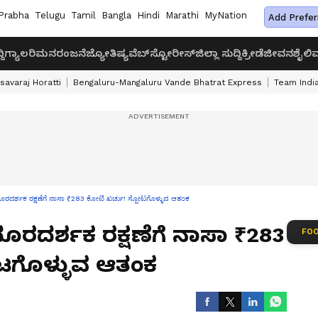
Prabha
Telugu
Tamil
Bangla
Hindi
Marathi
MyNation
Add Prefer
ದಿ
ಗ್ಯಾಲರಿ
ಮನರಂಜನೆ
ಜ್ಯೋತಿಷ್ಯ
ವೆಬ್‌ಸ್ಟೋರೀಸ್
ಜಿಲ್ಲಾ ಸುದ್ದಿ
ಕ್ರೀಡೆ
ಜೀವನಶೈಲಿ
ವ
savaraj Horatti
Bengaluru-Mangaluru Vande Bhatrat Express
Team India
ದೂರದರ್ಶಕ ರಕ್ಷಣೆಗೆ ನಾಸಾ ₹283 ಕೋಟಿ ಖರ್ಚು! ಸ್ಪೋಟಗೊಳ್ಳುವ ಆತಂಕ
ೂರದರ್ಶಕ ರಕ್ಷಣೆಗೆ ನಾಸಾ ₹283
FOO
ಟಗೊಳ್ಳುವ ಆತಂಕ