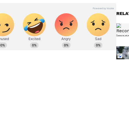
RELA
ನ್ನಡಪ್ರಭ ಕನ್ನಡ ಪತ್ರಿಕೋದ್ಯಮದಲ್ಲಿಯೇ ವಿಶೇಷ ಛಾಪು
ವಿದೇಶ, ವಾಣಿಜ್ಯ, ಕ್ರೀಡೆ, ಮನೋರಂಜನೆ ಸೇರಿ ವೈವಿಧ್ಯಮಯ ಸುದ್ದಿಗಳ
ಡಿಗರ ಅಸ್ಮಿತೆಯ ಸಂಕೇತ. ಸದಾ ಕರುನಾಡು, ನುಡಿ, ಸಂಸ್ಕೃತಿ ಪರ ಧ್ವನಿ
ಪ್ರಕಟಗೊಳ್ಳುವ ಸುದ್ದಿಗಳು ಸುವರ್ಣ ನ್ಯೂಸ್ ವೆಬ್‌ಸೈಟಲ್ಲೂ ಲಭ್ಯ.