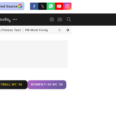
red Source
ಾಣಿಜ್ಯ
 Fitness Test
PM Modi Foreign Travel Expenditure
Valmiki Corporatio
TBALL WC '26
WOMEN T-20 WC '26