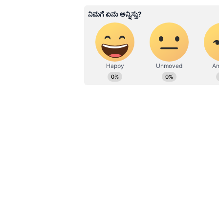
Kannadaprabha News
KN
1967ರ ನವೆಂಬರ್ 4ರಂದು ಆರಂಭವಾದ ಕ
ಮೂಡಿಸಿದ ಕನ್ನಡ ದಿನ ಪತ್ರಿಕೆ. ದೇಶ, 
ಹೂರಣ ಹೊತ್ತು ತರುವ ಕನ್ನಡಪ್ರಭ, ಕನ್ನ
ಎತ್ತುವ ಕನ್ನಡಪ್ರಭ ದಿನ ಪತ್ರಿಕೆಯಲ್ಲಿ 
Related Articles