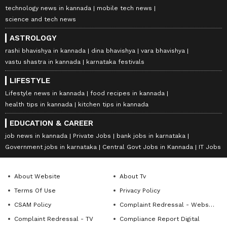
technology news in kannada
mobile tech news
science and tech news
ASTROLOGY
rashi bhavishya in kannada
dina bhavishya
vara bhavishya
vastu shastra in kannada
karnataka festivals
LIFESTYLE
Lifestyle news in kannada
food recipes in kannada
health tips in kannada
kitchen tips in kannada
EDUCATION & CAREER
job news in kannada
Private Jobs
bank jobs in karnataka
Government jobs in karnataka
Central Govt Jobs in Kannada
IT Jobs
About Website
About Tv
Terms Of Use
Privacy Policy
CSAM Policy
Complaint Redressal - Website
Complaint Redressal - TV
Compliance Report Digital