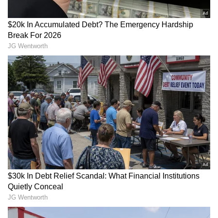
ದಟ್ಟ ಕಾಡಿನಲ್ಲಿ 1000 ವರ್ಷ ಪುರಾತನ ಮಾಯಾ
ನಾಗರೀಕತೆಯ ನಿಗೂಢ ನಗರ ಪತ್ತೆ, ಭವ್ಯ ಅರಮನೆ
ದರ್ಶನ
RECOMMENDED STORIES
ಸೂರ್ಯನ ಅಂತ್ಯದ ಬಳಿಕವೂ
ಗಗನಯಾತ್ರಿಗಳಿಗೆ ಆಕಾಶದಲ್ಲೇ
ಭೂಮಿಯಲ್ಲಿ ಜೀವ
ಬಿಸಿ ಬಿಸಿ ಊಟ, ಬಾಹ್ಯಾಕಾಶದಲ್ಲಿ