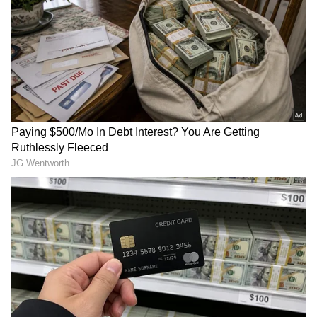
ಮತ್ತು
ವಿಜ್ಞಾನ
ದ ಪ್ರಗತಿಯವರೆಗೆ ಇತ್ತೀಚಿನ ಟೆಕ್ನಾಲಜಿ
(
Technology News in Kannada
) ಬಗ್ಗೆ
ನಿರಂತರವಾದ ಅಪ್‌ಡೇಟ್‌. ಡಿಜಿಟಲ್ ಟ್ರೆಂಡ್‌ಗಳ ಕುರಿತು
ತಜ್ಞರ ಮಾತುಗಳು, ವಿವರವಾದ ಮಾಹಿತಿ ಮತ್ತು ಬ್ರೇಕಿಂಗ್
ನ್ಯೂಸ್‌ ಸಿಗುವ ಏಕೈಕ ತಾಣ ಏಷ್ಯಾನೆಟ್‌ ಸುವರ್ಣ
ನ್ಯೂಸ್‌. ಹೊಸ
ಗ್ಯಾಜೆಟ್‌
ರಿಲೀಸ್‌ ಆಯ್ತಾ? ಹೊಸ
ಸ್ಟಾರ್ಟ್‌ಅಪ್‌ಗಳು ಬಂದಿದ್ಯಾ? ಭವಿಷ್ಯವನ್ನು ಬದಲಿಸುವ
ಟೆಕ್‌ ಪಾಲಿಸಿ ಯಾವುದು? ಇವುಗಳ ಇಂಚಿಂಚೂ ಮಾಹಿತಿ
ಸಿಗಲಿದೆ. ಟೆಕ್‌ ಎಕ್ಸ್‌ಪ್ಲೇನರ್ಸ್‌ ಹಾಗೂ ಗ್ಯಾಜೆಟ್‌ ಡೆಮೋ
ವಿಡಿಯೋಗಳು ಕೂಡ ನೀವು ಕಾಣಬಹುದು.
Related Articles
ಆಕಾಶಗಂಗೆಯ ಅದ್ಭುತ ದೃಶ್ಯ ಸೆರೆ ಹಿಡಿದ ಯೂಕ್ಲಿಡ್
ಟೆಲಿಸ್ಕೋಪ್, 6 ಕೋಟಿ ಅಧಿಕ ನಕ್ಷತ್ರಗಳ ನಿಗೂಢ ಲೋಕ