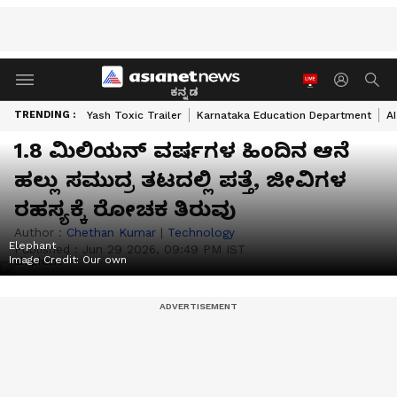
ಕನ್ನಡ
TRENDING :
Yash Toxic Trailer
Karnataka Education Department
A
1.8 ಮಿಲಿಯನ್ ವರ್ಷಗಳ ಹಿಂದಿನ ಆನೆ
ಹಲ್ಲು ಸಮುದ್ರ ತಟದಲ್ಲಿ ಪತ್ತೆ, ಜೀವಿಗಳ
ರಹಸ್ಯಕ್ಕೆ ರೋಚಕ ತಿರುವು
Author :
Chethan Kumar
|
Technology
Elephant
Published :
Jun 29 2026, 09:49 PM IST
Image Credit:
Our own