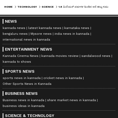
HOME
TECHNOLOGY
SCIENCE
1.8 ಮಿಲಿಯನ್ ವರ್ಷಗಳ ಹಿಂದಿನ ಆನೆ ಹಲ್ಲು ಸಮುದ್ರ ತಟದಲ್ಲಿ ಪತ್ತೆ, ಜೀವಿಗಳ ರಹಸ್ಯಕ್ಕೆ ರೋಚಕ ತಿರುವು
NEWS
kannada news
latest kannada news
karnataka news
bengaluru news
Mysore news
india news in kannada
international news in kannada
ENTERTAINMENT NEWS
Kannada Cinema News
kannada movies review
sandalwood news
kannada tv shows
SPORTS NEWS
sports news in kannada
cricket news in kannada
Other Sports News in Kannada
BUSINESS NEWS
Business news in kannada
share market news in kannada
business ideas in kannada
SCIENCE & TECHNOLOGY