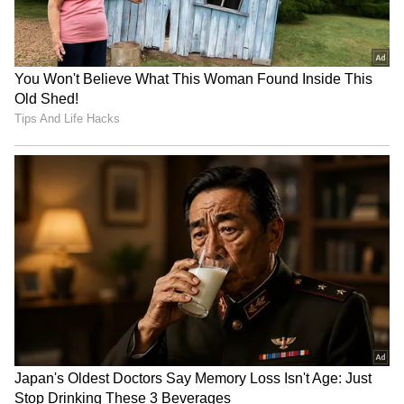
ಶೇ.50 ರಿಂದ ಶೇ.18 ಕ್ಕೆ TAX ಇಳಿಕೆ: ಮೋದಿ-
ಟ್ರಂಪ್ ಐತಿಹಾಸಿಕ ಒಪ್ಪಂದ | India US
Trade Deal | Party Rounds