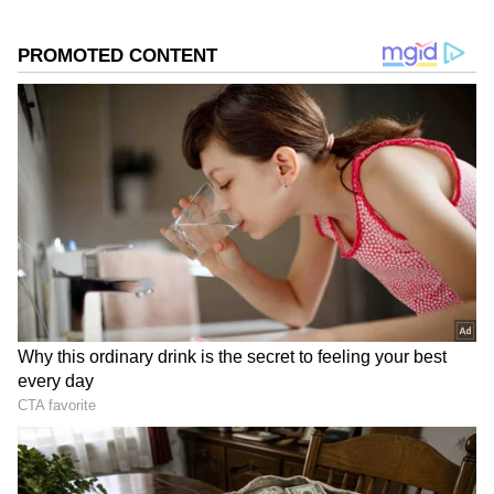
ತರುವಂತೆ ಸೂಚಿಸಿದ್ದಾರೆ. ಹೀಗಾಗಿ ಸಮುದ್ರ ತೀರದಲ್ಲಿ ಸಿಕ್ಕ
ವಿಶೇಷ ಕಲ್ಲಿನಂತಿದ್ದ ವಸ್ತುವನ್ನ ಚಾರ್ಚಿ ಪೋಷಕರು
ಪ್ರೊಫೆಸರ್‌ಗೆ ತಲುಪಿಸಿದ್ದಾರೆ. ಬಳಿಕ ಅಧ್ಯಯನ
ಆರಂಭಗೊಂಡಿದೆ. ತಜ್ಞರ ತಂಡ ಆನೆಯ ಹಲ್ಲಿನ ಕುರಿತ
ಅಧ್ಯಯನ ಆರಂಭಿಸಿತ್ತು. ಮೊದಲು ಹಲ್ಲನ್ನು ಹಲವು ಪರೀಕ್ಷೆಗೆ
ಒಳಪಡಿಸಿದ್ದಾರೆ. ಈ ವೇಳೆ ಅಚ್ಚರಿಯ ಫಲಿತಾಂಶ
ಲಭ್ಯವಾಗಿದೆ. ಭೂಮಿಯ ಮೇಲಿದ್ದ ದೈತ್ಯ ಆನೆ ತಳಿಯ ಹಲ್ಲು
ಅನ್ನೋದು ಸಾಬೀತಾಗಿದೆ. ಇಷ್ಟೇ ಬರೋಬ್ಬರಿ 1.8 ಮಿಲಿಯನ್
ವರ್ಷಗಳ ಹಿಂದೆ ಜೀವಿಸಿದ್ದ ಆನೆ ಅನ್ನೋದು ಸಾಬೀತಾಗಿದೆ.
ಅನಾಂಕಸ್ ಅರ್ವರ್ನೆನ್ಸಿಸ್ ಅನ್ನೋ ದೈತ್ಯ ಆನೆ ತಳಿಯ ಹಲ್ಲು
ಎಂದು ಸಂಶೋಧಕರು ಹೇಳಿದ್ದಾರೆ.
DOWNLOAD APP
ಸ್ಮಾರ್ಟ್‌ಫೋನ್‌ಗಳು
ಮತ್ತು AI ನಿಂದ ಸೈಬರ್‌ ಭದ್ರತೆ