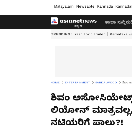
Malayalam
Newsable
Kannada
Kannada
ತಾಜಾ ಸುದ್ದಿ
ಸುದ್
TRENDING :
Yash Toxic Trailer
Karnataka E
HOME
ENTERTAINMENT
SANDALWOOD
ಶಿವಂ ಅಸ
ಶಿವಂ ಅಸೋಸಿಯೇಟ್ಸ್ 
ಲಿಯೋನ್‌ ಮಾತ್ರವಲ್ಲ
ನಟಿಯರಿಗೆ ಪಾಲು?!