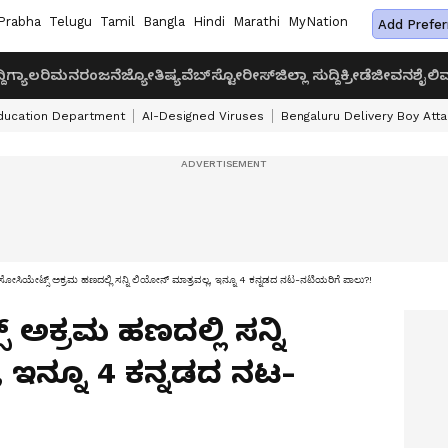
Prabha
Telugu
Tamil
Bangla
Hindi
Marathi
MyNation
Add Prefer
ದಿ
ಗ್ಯಾಲರಿ
ಮನರಂಜನೆ
ಜ್ಯೋತಿಷ್ಯ
ವೆಬ್‌ಸ್ಟೋರೀಸ್
ಜಿಲ್ಲಾ ಸುದ್ದಿ
ಕ್ರೀಡೆ
ಜೀವನಶೈಲಿ
ವ
ducation Department
AI-Designed Viruses
Bengaluru Delivery Boy Att
ೋಸಿಯೇಟ್ಸ್ ಅಕ್ರಮ ಹಣದಲ್ಲಿ ಸನ್ನಿ ಲಿಯೋನ್‌ ಮಾತ್ರವಲ್ಲ, ಇನ್ನೂ 4 ಕನ್ನಡದ ನಟ-ನಟಿಯರಿಗೆ ಪಾಲು?!
ಅಕ್ರಮ ಹಣದಲ್ಲಿ ಸನ್ನಿ
, ಇನ್ನೂ 4 ಕನ್ನಡದ ನಟ-