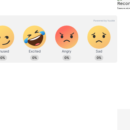
ಿ ಉಪ ಸಂಪಾದಕ. ಸಿನಿಮಾ, ಲೈಫ್‌ಸ್ಟೈಲ್, ರಾಜಕೀಯ ಸುದ್ದಿಗಳ ಬಗ್ಗೆ
ನ್ ಎಕ್ಸ್‌ಪ್ರೆಸ್‌, ಒನ್‌ ಇಂಡಿಯಾ ಕನ್ನಡ ಹಾಗೂ ವಿಜಯ ಕರ್ನಾಟಕ
 ಕಳೆದ 15 ವರ್ಷಗಳಿಂದ ನಿರಂತರ ಬರವಣಿಗೆ ಉದ್ಯೋಗದಲ್ಲಿದ್ದೇನೆ. ಸುದ್ದಿ
ೂ ಕೆಲಸ ಮಾಡಿದ್ದೇನೆ. ಉತ್ತರ ಕನ್ನಡ ಜಿಲ್ಲೆ ಶಿರಸಿ ಹುಟ್ಟೂರು.
ದ ಕಲಾ ವಿಭಾಗದಲ್ಲಿ ಪದವಿ ಪಡೆದಿದ್ದೇನೆ. ಸಾಮಾಜಿಕ ಕಳಕಳಿಗೆ ಹೆಚ್ಚಿನ
್ಯ.
ಗೆ 10
ದಕ್ಷಿಣ ಭಾರತ ಚಿತ್ರರಂಗದ
 ನಟ ಕಾರು
'ನಿರ್ದೇಶಕರ ಹಿಮಾಲಯ' ಖ್ಯಾತಿಯ
ಿದು
ಭಾರತಿರಾಜ ಇನ್ನಿಲ್ಲ!
ರ್ ಪ್ಲಾನ್!