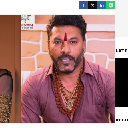
LATE
RECO