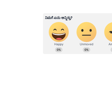
Shriram Bhat
SB
ಏಷ್ಯಾನೆಟ್ ಸುವರ್ಣನ್ಯೂಸ್.ಕಾಮ್‌ನಲ್ಲ
ಹೆಚ್ಚಿನ ಗಮನ ನೀಡುತ್ತಿದ್ದೇನೆ. ಇಂಡಿಯ
ವೆಬ್‌ನಲ್ಲಿ ಕೆಲಸ ಮಾಡಿದ ಅನುಭವವಿದೆ.
ಮಾಧ್ಯಮವಲ್ಲದೇ ಮನರಂಜನಾ ಮಾಧ್ಯಮದಲ್ಲ
ಕರ್ನಾಟಕ ವಿಶ್ವವಿದ್ಯಾಲಯ, ಧಾರವಾಡದಿಂ
ಆದ್ಯತೆ, ಮಾನವೀಯತೆಗೆ ಮೊದಲ ಪ್ರಾಶಸ್ತ
Related Articles
ಭಿಕ್ಷುಕ ಎಂದು ರಜನಿಕಾಂತ್‌
ರೂ. ಕೊಟ್ಟಿದ್ದ ಮಹಿಳೆ ಈ
ಹತ್ತಿ ಹೊರಟಾಗ ಕಾಲು ಹಿಡ
ಹೇಳಿದ್ದೇನು?
ಬೆಳಗಾವಿಯಿಂದ ಶುರುವಾದ ಮಾಸ್ಟ