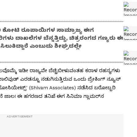
400 ಕೋಟಿ ರೂಪಾಯಿಗಳ ಸಾಮ್ರಾಜ್ಯ ಈಗ
ಗಳು ದಾಖಲೆಗಳ ಬೆನ್ನತ್ತಿದ್ದು, ಚಿತ್ರರಂಗದ ಗಣ್ಯರು ಈ
ಸಿಲುಕಿದ್ದಾರೆ ಎಂಬುದು ಶೀಘ್ರದಲ್ಲೇ
ೆಲವೊಮ್ಮೆ ಇಡೀ ರಾಜ್ಯವೇ ಬೆಚ್ಚಿಬೀಳುವಂತಹ ಕರಾಳ ರಹಸ್ಯಗಳು
ಬಾಲಿವುಡ್ ಎರಡನ್ನೂ ನಡುಗಿಸುತ್ತಿರುವ ಒಂದು ಬ್ರೇಕಿಂಗ್ ನ್ಯೂಸ್
ಸಿಯೇಟ್ಸ್' (Shivam Associates) ನಡೆಸಿದ ಬರೋಬ್ಬರಿ
 ಜಾಲ! ಈ ಹಗರಣದ ತನಿಖೆ ಈಗ ಸಿನಿಮಾ ಗ್ಲಾಮರ್‌ನ