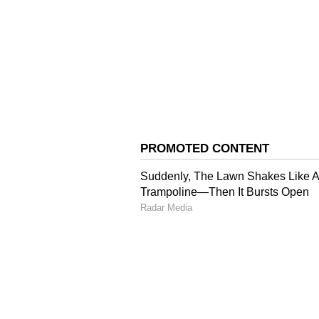
ಬ್ಯಾಂಕ್ ಖಾತೆಯಲ್ಲಿನ ಇಟ್ಟಿದ್ದ ದುಡ್ಡಿನಲ್ಲಿ ಒ
ಅನಾಥಾಶ್ರಮಕ್ಕೆ ಹೋಗುತ್ತಿರುವ ವಿಚಾರ ಹೇಳಿ
ಹುಡುಕುವ ಪ್ರಯತ್ನ ಮಾಡಿಲ್ಲ. ನಾನು ಕಷ್ಟಪ
ಗೌರವ ಸಂಪಾದಿಸಲು ಸಾಧ್ಯವಾಗಿಲ್ಲ. ಅವರಿಗೆ 
ಏನೂ ಸಿಗಲಿಲ್ಲ ಎಂದು ನೋವು ತೋಡಿಕೊಂಡಿದ
ವೃದ್ಧಾಶ್ರಮದಲ್ಲಿ ಅರಳಿದ ಪ್ರೀತಿ: 7
ಯುವಕ'
ಅನಾಥಾಶ್ರಮದಲ್ಲಿರುವ ಹಲವು ಹಿರಿಯ ಜೀವಗ
ನೋವಾಗಿದೆ. ಎಲ್ಲರೂ ದುಃಖಿಗಳೇ. ಜೀವನದಲ್ಲ
ಎದುರಿಸುತ್ತಿರುವ ಸವಾಲು ಗೆಲ್ಲುವ ವಿಶ್ವಾಸವಿಲ