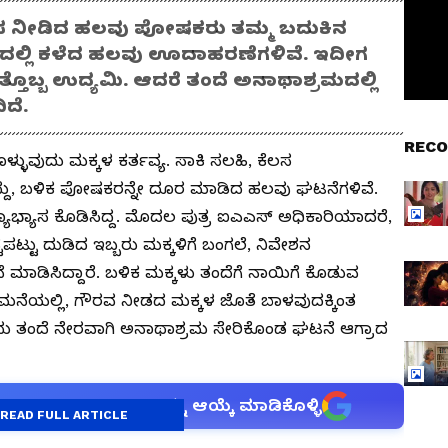
ಭ್ಯಾಸ ನೀಡಿದ ಹಲವು ಪೋಷಕರು ತಮ್ಮ ಬದುಕಿನ
ಮದಲ್ಲಿ ಕಳೆದ ಹಲವು ಊದಾಹರಣೆಗಳಿವೆ. ಇದೀಗ
ೊಬ್ಬ ಉದ್ಯಮಿ. ಆದರೆ ತಂದೆ ಅನಾಥಾಶ್ರಮದಲ್ಲಿ
ದೆ.
RECO
ಳುವುದು ಮಕ್ಕಳ ಕರ್ತವ್ಯ. ಸಾಕಿ ಸಲಹಿ, ಕೆಲಸ
ಲಿದ್ದು, ಬಳಿಕ ಪೋಷಕರನ್ನೇ ದೂರ ಮಾಡಿದ ಹಲವು ಘಟನೆಗಳಿವೆ.
ವಿದ್ಯಾಭ್ಯಾಸ ಕೊಡಿಸಿದ್ದ. ಮೊದಲ ಪುತ್ರ ಐಎಎಸ್ ಅಧಿಕಾರಿಯಾದರೆ,
ಪಟ್ಟು ದುಡಿದ ಇಬ್ಬರು ಮಕ್ಕಳಿಗೆ ಬಂಗಲೆ, ನಿವೇಶನ
ುವೆ ಮಾಡಿಸಿದ್ದಾರೆ. ಬಳಿಕ ಮಕ್ಕಳು ತಂದೆಗೆ ನಾಯಿಗೆ ಕೊಡುವ
 ಮನೆಯಲ್ಲಿ, ಗೌರವ ನೀಡದ ಮಕ್ಕಳ ಜೊತೆ ಬಾಳವುದಕ್ಕಿಂತ
ು ತಂದೆ ನೇರವಾಗಿ ಅನಾಥಾಶ್ರಮ ಸೇರಿಕೊಂಡ ಘಟನೆ ಆಗ್ರಾದ
anet suvarna news ಅನ್ನು ಆಯ್ಕೆ ಮಾಡಿಕೊಳ್ಳಿ
READ FULL ARTICLE