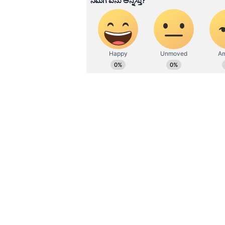
ಇಬ್ಬರೂ ಮಕ್ಕಳು ಹಾಗೂ ಅವರ ಕುಟುಂಬ ನನಗೆ
ಕಾಣುತ್ತಿದೆ. ನಾನು ಎಲ್ಲಾದರೂ ಹೋಗಿ ಮರ
ಹೋಗುತ್ತಾರೆ. ನನ್ನಲ್ಲಿ ಮಾತನಾಡುವುದಿಲ್ಲ
ಮಾತಿನಿಂದ ಮಾನಸಿಕವಾಗಿ ನನ್ನನ್ನು ದೂಷಿಸುತ್
ನನ್ನ ಬಳಿ ಎಲ್ಲವೂ ಇದೆ ಆದರೆ ನನಗೆ ಗೌರವವ
ನಾನು ಅನಾಥಾಶ್ರಮ ಸೇರಿಕೊಂಡಿದ್ದೇನೆ ಎಂದು