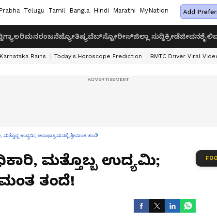
Prabha
Telugu
Tamil
Bangla
Hindi
Marathi
MyNation
Add Prefer
ದಿ
ಗ್ಯಾಲರಿ
ಮನರಂಜನೆ
ಜ್ಯೋತಿಷ್ಯ
ವೆಬ್‌ಸ್ಟೋರೀಸ್
ಜಿಲ್ಲಾ ಸುದ್ದಿ
ಕ್ರೀಡೆ
ಜೀವನಶೈಲಿ
ವ
Karnataka Rains
Today's Horoscope Prediction
BMTC Driver Viral Vide
, ಮತ್ತೊಬ್ಬ ಉದ್ಯಮಿ; ಅನಾಥಾಶ್ರಮದಲ್ಲಿ ಶ್ರೀಮಂತ ತಂದೆ!
ಕಾರಿ, ಮತ್ತೊಬ್ಬ ಉದ್ಯಮಿ;
FOO
ರೀಮಂತ ತಂದೆ!