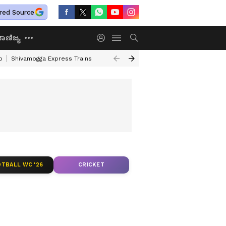
red Source
ಾಣಿಜ್ಯ
o
Shivamogga Express Trains
Airtel Prepaid Plan
Rural Employment
TBALL WC '26
CRICKET