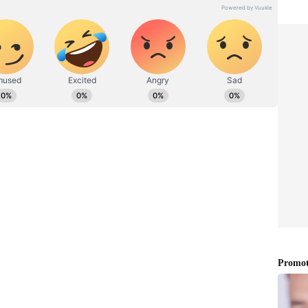
ವಿದೇಶ, ವಾಣಿಜ್ಯ, ಕ್ರೀಡೆ, ಮನೋರಂಜನೆ ಸೇರಿ ವೈವಿಧ್ಯಮಯ ಸುದ್ದಿಗಳ
ಡಿಗರ ಅಸ್ಮಿತೆಯ ಸಂಕೇತ. ಸದಾ ಕರುನಾಡು, ನುಡಿ, ಸಂಸ್ಕೃತಿ ಪರ ಧ್ವನಿ
ಪ್ರಕಟಗೊಳ್ಳುವ ಸುದ್ದಿಗಳು ಸುವರ್ಣ ನ್ಯೂಸ್ ವೆಬ್‌ಸೈಟಲ್ಲೂ ಲಭ್ಯ.
ೆಗೆ ಸಚಿವ ಬೈರತಿ ಸುರೇಶ್ ತಿರುಗೇಟು
 14 ಸೈಟ್ ಹಂಚಿಕೆ ವಿಚಾರಕ್ಕೆ ಪ್ರತಿಕ್ರಿಯಿಸಿದ ಅವರು, ಕಾನೂನು
ು ಸಿಎಂ ಪರ ಸುಧೀರ್ಘವಾಗಿ ಮಾತನಾಡಿದ್ದಾರೆ. 62 ಕೋಟಿ ರೂ.
ು ಅಭಿವೃದ್ಧಿ ‌ಹೆಸರಿನಲ್ಲಿ ಭೂ ಸ್ವಾಧೀನವಾಗಿದೆ. ಆ ರೈತರು ಇನ್ನೂ
ಿಗೆ ರೇಟ್ ಫಿಕ್ಸ್ ಮಾಡುವಾಗ ಹೇಗೆ ಮಾಡುತ್ತೀರಾ? ರೈತರನ್ನ