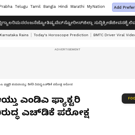
Prabha
Telugu
Tamil
Bangla
Hindi
Marathi
MyNation
Add Prefer
ದಿ
ಗ್ಯಾಲರಿ
ಮನರಂಜನೆ
ಜ್ಯೋತಿಷ್ಯ
ವೆಬ್‌ಸ್ಟೋರೀಸ್
ಜಿಲ್ಲಾ ಸುದ್ದಿ
ಕ್ರೀಡೆ
ಜೀವನಶೈಲಿ
ವ
Karnataka Rains
Today's Horoscope Prediction
BMTC Driver Viral Vide
ಿಎ ಫ್ಯಾಕ್ಟರಿ ಶುರುವಾಯ್ತು: ಡಿಕೆಶಿ ವಿರುದ್ಧ ಎಚ್‌ಡಿಕೆ ಪರೋಕ್ಷ ಆರೋಪ
ಆಯ್ತು ಎಂಡಿಎ ಫ್ಯಾಕ್ಟರಿ
FOO
ಿರುದ್ಧ ಎಚ್‌ಡಿಕೆ ಪರೋಕ್ಷ