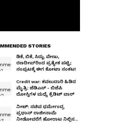
MMENDED STORIES
ಡಿಕೆ, ಬಿಕೆ, ಸಿದ್ದು, ವೇಣು,
ರಣದೀಪ್‌ರಿಂದ ಪ್ರತ್ಯೇಕ ಪಟ್ಟಿ;
ಸಂಪುಟಕ್ಕೆ ಈಗ ಕೋಟಾ ಸಂಕಟ!
Credit war: ಕವಲುದಾರಿ ಹಿಡಿದ
ಮೈತ್ರಿ: ಜೆಡಿಎಸ್ - ಬಿಜೆಪಿ
ದೋಸ್ತಿಗಳ ಮಧ್ಯೆ ಕ್ರೆಡಿಟ್ ವಾರ್
ನೀಟ್: ಸಚಿವ ಧರ್ಮೇಂದ್ರ
ಪ್ರಧಾನ್ ರಾಜೀನಾಮೆ
ನೀಡೋವರೆಗೆ ಹೋರಾಟ ನಿಲ್ಲಿಸಲ್ಲ:
ಹರಿಪ್ರಸಾದ್‌