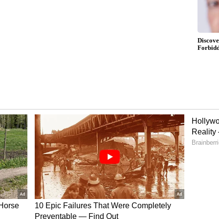
 ಪತ್ನಿಯ ಹಣ ಕೇಳುತ್ತಾ ಇದ್ದೀರಲ್ಲಾ ಆ ದೇವರು ಮೆಚ್ಚುತ್ತಾನಾ