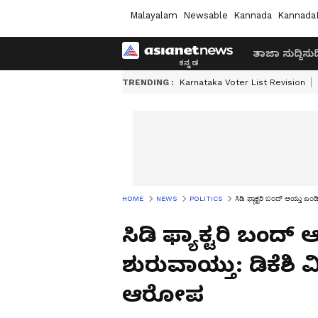
Malayalam
Newsable
Kannada
Kannada
ತಾಜಾ ಸುದ್ದಿ
ಸುದ್
TRENDING :
Karnataka Voter List Revision
HOME
NEWS
POLITICS
ಸಿಡಿ ಫ್ಯಾಕ್ಟರಿ ಬಂದ್ ಆಯ್ತು ಎಂಡ
ಸಿಡಿ ಫ್ಯಾಕ್ಟರಿ ಬಂದ್ 
ಶುರುವಾಯ್ತು: ಡಿಕೆಶಿ ವ
ಆರೋಪ