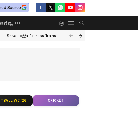
red Source
ಾಣಿಜ್ಯ
o
Shivamogga Express Trains
Airtel Prepaid Plan
Rural Employment
TBALL WC '26
CRICKET