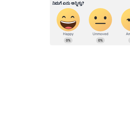
ಮೂಡಿಸಿದ ಕನ್ನಡ ದಿನ ಪತ್ರಿಕೆ. ದೇಶ, 
ಹೂರಣ ಹೊತ್ತು ತರುವ ಕನ್ನಡಪ್ರಭ, ಕನ್ನ
ಎತ್ತುವ ಕನ್ನಡಪ್ರಭ ದಿನ ಪತ್ರಿಕೆಯಲ್ಲಿ 
ಮುಡಾದಲ್ಲಿ ಹಗರಣವೇ ಆಗಿಲ್ಲ: ಎಚ್‌ಡಿಕ
ಆ ದೇವರು ಮೆಚ್ಚುತ್ತಾನಾ?:
ಸಿಎಂ ಪತ್ನಿಗೆ
ಸಲಹೆಗಾರ ಈಗ ಎಂಎಲ್ಎ ಆಗಿದ್ದಾರೆ. ಅವರ
ಪರಿಹಾರ ನೀಡಬೇಕು ಎಂದಿದ್ದಾರೆ. ಆದರೆ, ಹಲವ
ಕೂಡ ಬೀದಿಯಲ್ಲಿ ಅಲೆದಾಡುತ್ತಿದ್ದಾರೆ. ಅವರ