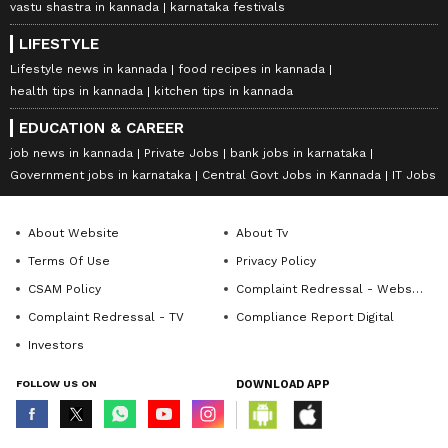
vastu shastra in kannada
karnataka festivals
LIFESTYLE
Lifestyle news in kannada
food recipes in kannada
health tips in kannada
kitchen tips in kannada
EDUCATION & CAREER
job news in kannada
Private Jobs
bank jobs in karnataka
Government jobs in karnataka
Central Govt Jobs in Kannada
IT Jobs
About Website
About Tv
Terms Of Use
Privacy Policy
CSAM Policy
Complaint Redressal - Website
Complaint Redressal - TV
Compliance Report Digital
Investors
FOLLOW US ON
DOWNLOAD APP