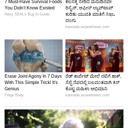
ಬಿಎಸ್‌ವೈ, ರಾಮುಲು ವಿರುದ್ಧ ಪ್ರಾಸಿಕ್ಯೂಷನ್ ಗೆ
ಶಿಫಾರಸು ರಾಜಕೀಯ ದುರುದ್ದೇಶ: ಎಚ್‌ಡಿಕೆ
ಚನ್ನಪಟ್ಟಣ: ಕೋವಿಡ್ ವಿಚಾರದಲ್ಲಿ ಮಾಜಿ ಮುಖ್ಯಮಂತ್ರಿ
ಯಡಿಯೂರಪ್ಪ ಹಾಗೂ ಮಾಜಿ ಸಚಿವ ಶ್ರೀರಾಮುಲು ವಿರುದ್ಧ
ಪ್ರಾಸಿಕ್ಯೂಷನ್ ಗೆ ಶಿಫಾರಸು ಮಾಡಿರುವುದು ರಾಜಕೀಯ
‌ದುರುದ್ದೇಶ ಎಂದು ಕೇಂದ್ರ ಸಚಿವ ಕುಮಾರಸ್ವಾಮಿ
ಕಿಡಿಕಾರಿದ್ದಾರೆ. ಸುದ್ದಿಗಾರರೊಂದಿಗೆ ಮಾತನಾಡಿದ ಅವರು,
ತಮ್ಮ ಅಧೀನ ಸಂಸ್ಥೆಗಳನ್ನು, ಅಧಿಕಾರಿಗಳನ್ನು ದುರುಪಯೋಗ
ಮಾಡಿಕೊಂಡು ಪ್ರತಿಪಕ್ಷ ನಾಯಕರನ್ನು ಹತ್ತಿಕ್ಕುವ ಪ್ರಯತ್ನ
ಮಾಡುತ್ತಿದೆ. ರಾಜ್ಯದಲ್ಲಿ ಮೂರು ಕ್ಷೇತ್ರಗಳಿಗೆ ಉಪ ಚುನಾವಣೆ
ನಡೆಯುತ್ತಿದೆ. ಇಂತಹ ಸಂದರ್ಭದಲ್ಲಿ ರಾಜ್ಯ ಸರ್ಕಾರ ಸೇಡಿನ
ರಾಜಕೀಯ ಮಾಡುತ್ತಿದೆ. ಇಂಥ ಕೆಟ್ಟ ರಾಜಕೀಯಕ್ಕೆ ಜನರೇ
ಪಾಠ ಕಲಿಸುತ್ತಾರೆ ಎಂದು ಕುಮಾರಸ್ವಾಮಿ ಹೇಳಿದರು.