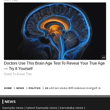
HOME
NEWS
POLITICS
25 ಎಕರೆ ದಾನ ಮಾಡಲು ಡಿಕೆಶಿ ಮಹಾರಾಜರ ವಂಶಸ್ಥರಾ?: ಕುಮಾರಸ್ವಾಮಿ ವಾಗ್ದಾಳಿ
NEWS
kannada news
latest kannada news
karnataka news