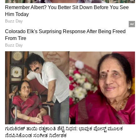
ಕಡಲೆಕಾಯಿ ಗಿಡ ಕೀಳುತ್ತೇವೆ ಎಂದಿಲ್ಲ. ಸರ್ಕಾರವನ್ನೇ
ಕಿತ್ತೊಗೆಯುತ್ತೇವೆ ಎಂದಿದ್ದೇವೆ. ಈ ಭ್ರಷ್ಟ ಸರ್ಕಾರವನ್ನು
ಕಿತ್ತೊಗೆಯಬೇಕು ಎಂಬುದು ಜನರ ಆಸೆ. ಜನರ
ಭಾವನೆಯನ್ನಷ್ಟೇ ದೇವೇಗೌಡರು ಹೇಳಿದ್ದಾರೆ ಎಂದರು.
RECOMMENDED STORIES
Jharkhand Protest: ದೆಹಲಿ
Karnataka Congress: ನಾರಿ
ಪ್ರತಿಭಟನೆಗೆ ಕೇಂದ್ರದ ನಿರ್ಲಕ್ಷ್ಯ,
ವ್ಯೂಹದ ಸುಳಿ, ಕ್ಯಾಬಿನೆಟ್​ನಲ್ಲಿ
ಜಾರ್ಖಂಡ್ ಸರ್ಕಾರದ ನಡೆಗೆ
ಕಿಡಿ; ದಾರಿ ಯಾವುದಯ್ಯಾ?
ಕಾಂಗ್ರೆಸ್ ಮೆಚ್ಚುಗೆ