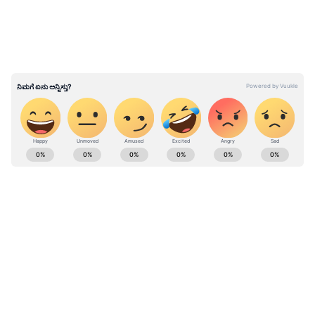
ABOUT THE AUTHOR
Kannadaprabha News
KN
1967ರ ನವೆಂಬರ್ 4ರಂದು ಆರಂಭವಾದ ಕನ್ನಡಪ್ರಭ ಕನ್ನಡ
ಪತ್ರಿಕೋದ್ಯಮದಲ್ಲಿಯೇ ವಿಶೇಷ ಛಾಪು ಮೂಡಿಸಿದ ಕನ್ನಡ ದಿನ
ಪತ್ರಿಕೆ. ದೇಶ, ವಿದೇಶ, ವಾಣಿಜ್ಯ, ಕ್ರೀಡೆ, ಮನೋರಂಜನೆ ಸೇರಿ
ವೈವಿಧ್ಯಮಯ ಸುದ್ದಿಗಳ ಹೂರಣ ಹೊತ್ತು ತರುವ ಕನ್ನಡಪ್ರಭ,
ಡಿ.ಕೆ. ಶಿವಕುಮಾರ್
ಕನ್ನಡಿಗರ ಅಸ್ಮಿತೆಯ ಸಂಕೇತ. ಸದಾ ಕರುನಾಡು, ನುಡಿ, ಸಂಸ್ಕೃತಿ
ಹೆಚ್.ಡಿ. ಕುಮಾರಸ್ವಾಮಿ
ಪರ ಧ್ವನಿ ಎತ್ತುವ ಕನ್ನಡಪ್ರಭ ದಿನ ಪತ್ರಿಕೆಯಲ್ಲಿ ಪ್ರಕಟಗೊಳ್ಳುವ
ಸುದ್ದಿಗಳು ಸುವರ್ಣ ನ್ಯೂಸ್ ವೆಬ್‌ಸೈಟಲ್ಲೂ ಲಭ್ಯ.