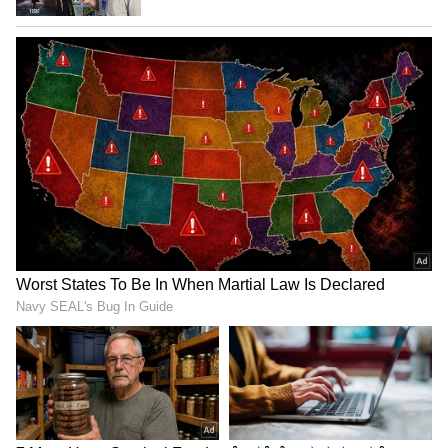
ನನ್ನಣ್ಣ 23ನೇ ವಯಸ್ಸಲ್ಲೇ ದೇವೇಗೌಡರ ವಿರುದ್ಧ ತೊಡೆ
ತಟ್ಟಿದ್ದರು: ಡಿ.ಕೆ.ಸುರೇಶ್
ಮೈಸೂರಿನಲ್ಲಿ ಸಚಿವರು ಇನ್ನಿತರರು
ಹೊಡೆದಾಡಿಕೊಂಡಿರುವುದು ವರ್ಗಾವಣೆ ವ್ಯವಹಾರ ದಂಧೆ
ವಿಚಾರಕ್ಕೆ ಎನ್ನುವ ಮಾಹಿತಿ ಇದೆ. ಇನ್ನೂ ಸ್ಪಷ್ಟವಾಗಿ
ಹೇಳುವುದಾದರೆ ಹಂಚಿಕೆ ವಿಚಾರಕ್ಕೆ ಹೊಡೆದಾಡಿಕೊಂಡಿದ್ದಾರೆ.
ಒಬ್ಬ ಸಚಿವರನ್ನು ಬಹಿರಂಗವಾಗಿ ಹೊಡೆಯುತ್ತಾರೆಂದರೆ ಈ
ರಾಜ್ಯದ ಸ್ಥಿತಿ ಎಲ್ಲಿಗೆ ಬಂದಿದೆ ಎಂಬುದು ಗಮನಿಸಬೇಕು
ಎಂದು ಕೇಂದ್ರ ಸಚಿವ ಕುಮಾರಸ್ವಾಮಿ ತಿಳಿಸಿದ್ದಾರೆ.