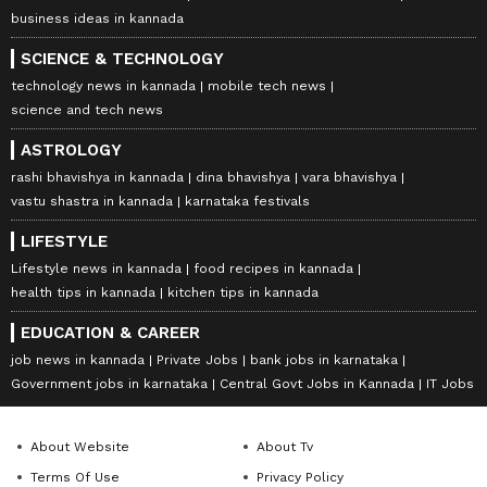
business ideas in kannada
SCIENCE & TECHNOLOGY
technology news in kannada
mobile tech news
science and tech news
ASTROLOGY
rashi bhavishya in kannada
dina bhavishya
vara bhavishya
vastu shastra in kannada
karnataka festivals
LIFESTYLE
Lifestyle news in kannada
food recipes in kannada
health tips in kannada
kitchen tips in kannada
EDUCATION & CAREER
job news in kannada
Private Jobs
bank jobs in karnataka
Government jobs in karnataka
Central Govt Jobs in Kannada
IT Jobs
About Website
About Tv
Terms Of Use
Privacy Policy