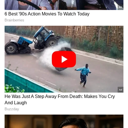
ವೈಯಕ್ತಿಕ ಹಿತಾಸಕ್ತಿ: ಹೈಕೋರ್ಟ್ | ಏನಿದು ಪ್ರಕರಣ?
683 ಕೋಟಿ ವೆಚ್ಚದಲ್ಲಿ 76 ಮೌಲಾನಾ, 41 ಉರ್ದು
ಶಾಲೆ ಪಬ್ಲಿಕ್ ಶಾಲೆಗಳ ಉನ್ನತೀಕರಣಕ್ಕೆ ರಾಜ್ಯ ಸಚಿವ
ಸಂಪುಟ ಒಪ್ಪಿಗೆ
DOWNLOAD APP
RECOMMENDED STORIES