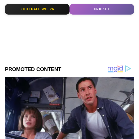
FOOTBALL WC '26
CRICKET
ABOUT THE AUTHOR
Kannadaprabha News
KN
1967ರ ನವೆಂಬರ್ 4ರಂದು ಆರಂಭವಾದ ಕನ್ನಡಪ್ರಭ ಕನ್ನಡ
ಪತ್ರಿಕೋದ್ಯಮದಲ್ಲಿಯೇ ವಿಶೇಷ ಛಾಪು ಮೂಡಿಸಿದ ಕನ್ನಡ ದಿನ
ಪತ್ರಿಕೆ. ದೇಶ, ವಿದೇಶ, ವಾಣಿಜ್ಯ, ಕ್ರೀಡೆ, ಮನೋರಂಜನೆ ಸೇರಿ
ವೈವಿಧ್ಯಮಯ ಸುದ್ದಿಗಳ ಹೂರಣ ಹೊತ್ತು ತರುವ ಕನ್ನಡಪ್ರಭ,
ಕರ್ನಾಟಕ ಸರ್ಕಾರ
ಕನ್ನಡಿಗರ ಅಸ್ಮಿತೆಯ ಸಂಕೇತ. ಸದಾ ಕರುನಾಡು, ನುಡಿ, ಸಂಸ್ಕೃತಿ
ಕರ್ನಾಟಕ ಸುದ್ದಿ
ಕರ್ನಾಟಕ ರಾಜಕೀಯ
ಪರ ಧ್ವನಿ ಎತ್ತುವ ಕನ್ನಡಪ್ರಭ ದಿನ ಪತ್ರಿಕೆಯಲ್ಲಿ ಪ್ರಕಟಗೊಳ್ಳುವ
ಸುದ್ದಿಗಳು ಸುವರ್ಣ ನ್ಯೂಸ್ ವೆಬ್‌ಸೈಟಲ್ಲೂ ಲಭ್ಯ.
Related Articles
ಶಾಸಕರ ಸಂಪುಟ ದರ್ಜೆ ಸ್ಥಾನ ಪ್ರಶ್ನಿಸಿದ್ದ ಅರ್ಜಿ ಹಿಂದೆ