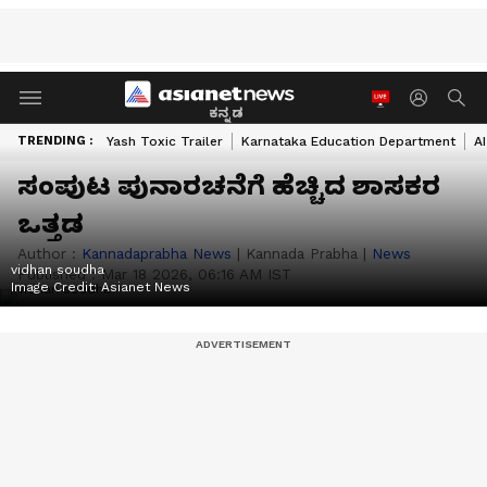
ಕನ್ನಡ
TRENDING :
Yash Toxic Trailer
Karnataka Education Department
A
ಸಂಪುಟ ಪುನಾರಚನೆಗೆ ಹೆಚ್ಚಿದ ಶಾಸಕರ
ಒತ್ತಡ
Author :
Kannadaprabha News
|
Kannada Prabha
|
News
vidhan soudha
Published :
Mar 18 2026, 06:16 AM IST
Image Credit:
Asianet News