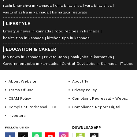
rashi bhavishya in kannada
dina bhavishya
vara bhavishya
vastu shastra in kannada
karnataka festivals
LIFESTYLE
Lifestyle news in kannada
food recipes in kannada
health tips in kannada
kitchen tips in kannada
EDUCATION & CAREER
job news in kannada
Private Jobs
bank jobs in karnataka
Government jobs in karnataka
Central Govt Jobs in Kannada
IT Jobs
About Website
About Tv
Terms Of Use
Privacy Policy
CSAM Policy
Complaint Redressal - Website
Complaint Redressal - TV
Compliance Report Digital
Investors
FOLLOW US ON
DOWNLOAD APP