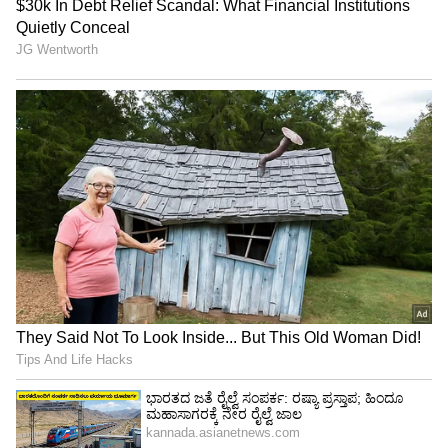
* ಸಾವಂತ್‌ ಸಿಎಂ ಆಗದಿದ್ದರೆ ಬಿಜೆಪಿಗೆ ಬೆಂಬಲ: ಎಂಜಿಪಿ
ಇಂಗಿತ
* ರಾಜ್ಯಕ್ಕೆ ಧಾವಿಸಿದ ಟಿಎಂಸಿ ನಾಯಕ ಅಭಿಷೇಕ್‌
ಬ್ಯಾನರ್ಜಿ, ಡೆರಿಕ್‌ ಓ’ಬ್ರಿಯಾನ್‌