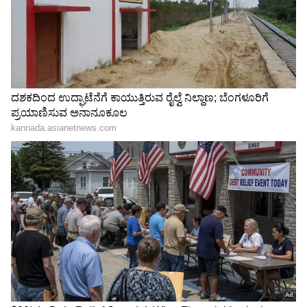
B Nagendra: ಕೋರ್ಟ್‌ ಷರತ್ತು
Rahul gandhi Next PM:
ಮೀರಿ ನಾಗೇಂದ್ರ ದಿಲ್ಲಿ ಭೇಟಿ: ಇಡಿ
2029ಕ್ಕೆ ರಾಹುಲ್ ಗಾಂಧಿ ಪ್ರಧಾನಿ
ತನಿಖೆ, ಸಾಕ್ಷ್ಯ ಸಿಕ್ಕರೆ ಏನಾಗುತ್ತೆ?
ಮಾಡಲು ಪಣ, ಕಾರ್ಯಕರ್ತರಿಗೆ
ನೂತನ ಸಚಿವ ಪಿಎಂ
LATEST VIDEOS
ನರೇಂದ್ರಸ್ವಾಮಿ ಕರೆ!
"ರಾಜಕೀಯ ಬೇಡ, ಸಿನಿಮಾನೇ ಪ್ರಾಣ":
ಕನಕೋತ್ಸವದಲ್ಲಿ ರಿಷಬ್ ಶೆಟ್ಟಿ | Rishab
Shetty speech | Suvarna News
ಶೇ.50 ರಿಂದ ಶೇ.18 ಕ್ಕೆ TAX ಇಳಿಕೆ: ಮೋದಿ-
ಟ್ರಂಪ್ ಐತಿಹಾಸಿಕ ಒಪ್ಪಂದ | India US
Trade Deal | Party Rounds