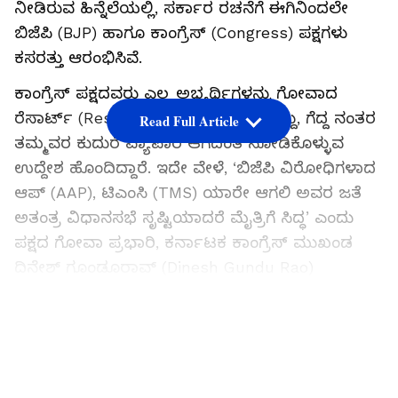
ನೀಡಿರುವ ಹಿನ್ನೆಲೆಯಲ್ಲಿ, ಸರ್ಕಾರ ರಚನೆಗೆ ಈಗಿನಿಂದಲೇ
ಬಿಜೆಪಿ (BJP) ಹಾಗೂ ಕಾಂಗ್ರೆಸ್‌ (Congress) ಪಕ್ಷಗಳು
ಕಸರತ್ತು ಆರಂಭಿಸಿವೆ.
ಕಾಂಗ್ರೆಸ್‌ ಪಕ್ಷದವರು ಎಲ್ಲ ಅಭ್ಯರ್ಥಿಗಳನ್ನು ಗೋವಾದ
ರೆಸಾರ್ಟ್‌ (Resort) ಒಂದರಲ್ಲಿ ಕೂಡಿ ಹಾಕಿದ್ದು, ಗೆದ್ದ ನಂತರ
Read Full Article
ತಮ್ಮವರ ಕುದುರೆ ವ್ಯಾಪಾರ ಆಗದಂತೆ ನೋಡಿಕೊಳ್ಳುವ
ಉದ್ದೇಶ ಹೊಂದಿದ್ದಾರೆ. ಇದೇ ವೇಳೆ, ‘ಬಿಜೆಪಿ ವಿರೋಧಿಗಳಾದ
ಆಪ್‌ (AAP), ಟಿಎಂಸಿ (TMS) ಯಾರೇ ಆಗಲಿ ಅವರ ಜತೆ
ಅತಂತ್ರ ವಿಧಾನಸಭೆ ಸೃಷ್ಟಿಯಾದರೆ ಮೈತ್ರಿಗೆ ಸಿದ್ಧ’ ಎಂದು
ಪಕ್ಷದ ಗೋವಾ ಪ್ರಭಾರಿ, ಕರ್ನಾಟಕ ಕಾಂಗ್ರೆಸ್‌ ಮುಖಂಡ
ದಿನೇಶ್‌ ಗೂಂಡೂರಾವ್‌ (Dinesh Gundu Rao)
ಹೇಳಿದ್ದಾರೆ. ಈ ಮೂಲಕ ತನ್ನ ಆಪ್‌, ಟಿಎಂಸಿ ವಿರೋಧಿ
ನೀತಿಯನ್ನು ಕಾಂಗ್ರೆಸ್‌ ಸಡಿಲಿಸಿದೆ.
LATEST VIDEOS
ಮತ್ತೊಂದೆಡೆ ಟಿಎಂಸಿ ರಾಜ್ಯ ಅಧ್ಯಕ್ಷ ಕಿರಣ್‌ ಕಾಕೋಂಡ್ಕರ್‌
ಅವರು ‘ಟಿಎಂಸಿ-ಎಂಜಿಪಿ ಮೈತ್ರಿಗೆ ರಾಜ್ಯದಲ್ಲಿ 11 ಸ್ಥಾನ
ಬರಲಿವೆ. ನಮ್ಮ ಬೆಂಬಲ ಬಯಸಿದವರ ಜತೆ ನಂತರ