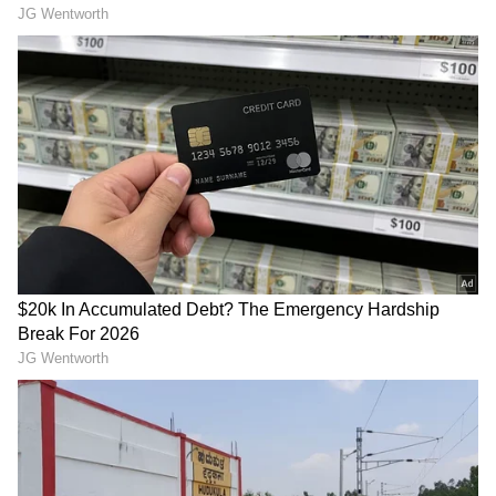
* ಎಂಜಿಪಿ ಜತೆ ಮೈತ್ರಿಗೆ ಸಿದ್ಧ: ಸಾವಂತ್‌ ಘೋಷಣೆ
RECOMMENDED STORIES
ಪ್ರಧಾನಿ ಮೋದಿ ಮಾದರಿಯಲ್ಲೇ
Ahimsa Chetan: ರಾಜ್ಯ
ವಿಡಿಯೋ ಹರಿಬಿಟ್ಟ ಸಿಎಂ ಡಿಕೆ
ರಾಜಕೀಯಕ್ಕೆ ಅಹಿಂಸಾ ಚೇತನ್
ಶಿವಕುಮಾರ್.. ಏನು ವಿಚಾರ..?
ಎಂಟ್ರಿ; ಸಮ-ಸಮಾಜ
ನಿರ್ಮಾಣಕ್ಕೆ ಹೊಸ ರಾಜಕೀಯ
ಪಕ್ಷದ ಘೋಷಣೆ!