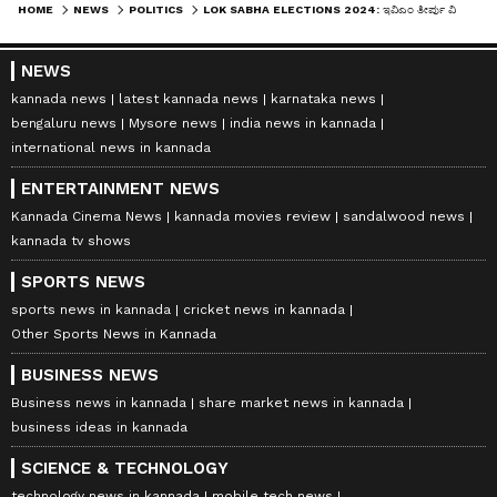
HOME
NEWS
POLITICS
LOK SABHA ELECTIONS 2024: ಇವಿಎಂ ತೀರ್ಪು ವಿಪಕ್ಷಗಳಿಗೆ ಚಾಟಿ: ಪ್ರಧಾನಿ ಮೋದಿ
NEWS
kannada news
latest kannada news
karnataka news
bengaluru news
Mysore news
india news in kannada
international news in kannada
ENTERTAINMENT NEWS
Kannada Cinema News
kannada movies review
sandalwood news
kannada tv shows
SPORTS NEWS
sports news in kannada
cricket news in kannada
Other Sports News in Kannada
BUSINESS NEWS
Business news in kannada
share market news in kannada
business ideas in kannada
SCIENCE & TECHNOLOGY
technology news in kannada
mobile tech news