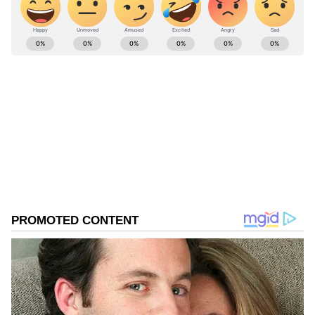
ABOUT THE AUTHOR
Kannadaprabha News
KN
1967ರ ನವೆಂಬರ್ 4ರಂದು ಆರಂಭವಾದ ಕನ್ನಡಪ್ರಭ ಕನ್ನಡ
ಪತ್ರಿಕೋದ್ಯಮದಲ್ಲಿಯೇ ವಿಶೇಷ ಛಾಪು ಮೂಡಿಸಿದ ಕನ್ನಡ ದಿನ
ಪತ್ರಿಕೆ. ದೇಶ, ವಿದೇಶ, ವಾಣಿಜ್ಯ, ಕ್ರೀಡೆ, ಮನೋರಂಜನೆ ಸೇರಿ
ವೈವಿಧ್ಯಮಯ ಸುದ್ದಿಗಳ ಹೂರಣ ಹೊತ್ತು ತರುವ ಕನ್ನಡಪ್ರಭ,
ಎಲೆಕ್ಟ್ರಾನಿಕ್ ಮತಯಂತ್ರ
ಕನ್ನಡಿಗರ ಅಸ್ಮಿತೆಯ ಸಂಕೇತ. ಸದಾ ಕರುನಾಡು, ನುಡಿ, ಸಂಸ್ಕೃತಿ
ನರೇಂದ್ರ ಮೋದಿ
ಪರ ಧ್ವನಿ ಎತ್ತುವ ಕನ್ನಡಪ್ರಭ ದಿನ ಪತ್ರಿಕೆಯಲ್ಲಿ ಪ್ರಕಟಗೊಳ್ಳುವ
ಸುದ್ದಿಗಳು ಸುವರ್ಣ ನ್ಯೂಸ್ ವೆಬ್‌ಸೈಟಲ್ಲೂ ಲಭ್ಯ.