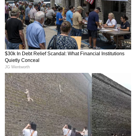
ಸಾವರ್ಕರ್ ಬಗ್ಗೆ ಶಾಲಾ
ಸಂಪುಟದಲ್ಲಿ ಮತ್ತೆ ‘ಅದಲು-
ರಸಪ್ರಶ್ನೆಯಲ್ಲಿ ಕೇಳಿದ್ದೇ
ಬದಲು’ ಆಟ; ಯಾರಿಗೆ ಸಚಿವ
ತಪ್ಪಾಯ್ತಾ? ಕೇರಳದಲ್ಲಿ ಭುಗಿಲೆದ್ದ
ಸ್ಥಾನ, ಯಾರಿಗೆ ಕುತ್ತು?
ವಿವಾದ, ವಿವಾದಕ್ಕೆ VHP ಎಂಟ್ರಿ
ವಿಶ್ವದ ಹಳೆಯ ದೈತ್ಯ ಆಮೆಗೀಗ
1917ರಲ್ಲಿ ಬ್ರಿಟಿಷರಿಗೆ 35 ಸಾವಿರ
195 ವರ್ಷ: ಪ್ರಧಾನಿ ಮೋದಿಗೂ
ಸಾಲ: ಈಗ ಸಿಕ್ಕಿತು ದಾಖಲೆ- ಹಣ