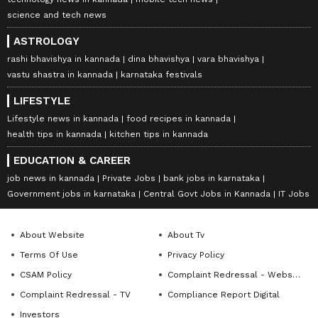
science and tech news
ASTROLOGY
rashi bhavishya in kannada
dina bhavishya
vara bhavishya
vastu shastra in kannada
karnataka festivals
LIFESTYLE
Lifestyle news in kannada
food recipes in kannada
health tips in kannada
kitchen tips in kannada
EDUCATION & CAREER
job news in kannada
Private Jobs
bank jobs in karnataka
Government jobs in karnataka
Central Govt Jobs in Kannada
IT Jobs
About Website
About Tv
Terms Of Use
Privacy Policy
CSAM Policy
Complaint Redressal - Website
Complaint Redressal - TV
Compliance Report Digital
Investors