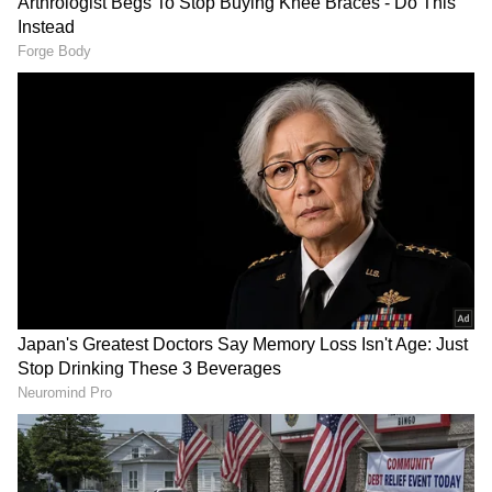
ಗಳನ್ನು ಪಡೆಯಿರಿ.
ಮಾಡಿದರು. ಆದರೆ ಸುಪ್ರೀಂಕೋರ್ಟ್‌ನ ಶುಕ್ರವಾರದ ತೀರ್ಪು
ಈ ಪಕ್ಷಗಳಿಗೆ ಹಾಕಿದ ತಪರಾಕಿಯಾಗಿದೆ. ಮತ್ತೆ ಹಿಂದಿನಂತೆ
ಮತಪೆಟ್ಟಿಗೆ ತಂದು ಮತಗಳನ್ನು ಲೂಟಿ ಮಾಡಲು ಸಂಚು
ರೂಪಿಸಿದವರಿಗೆ ಮುಖಭಂಗವಾಗಿದೆ’ ಎಂದು ಕಿಡಿಕಾರಿದರು.
RECOMMENDED STORIES