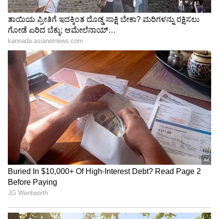
ಇದೆ ಕುತೂಹಲ ಲಿಂಕ್​- ಏನಿದು
ವಾಪಸಿಗೆ ಮನವಿ; ಮುಂದಾಗಿದ್ದೇ
ವಿಷ್ಯ
ರೋಚಕ
LATEST VIDEOS
"ರಾಜಕೀಯ ಬೇಡ, ಸಿನಿಮಾನೇ ಪ್ರಾಣ":
ಕನಕೋತ್ಸವದಲ್ಲಿ ರಿಷಬ್ ಶೆಟ್ಟಿ | Rishab
Shetty speech | Suvarna News
ಶೇ.50 ರಿಂದ ಶೇ.18 ಕ್ಕೆ TAX ಇಳಿಕೆ: ಮೋದಿ-
ಟ್ರಂಪ್ ಐತಿಹಾಸಿಕ ಒಪ್ಪಂದ | India US
Trade Deal | Party Rounds