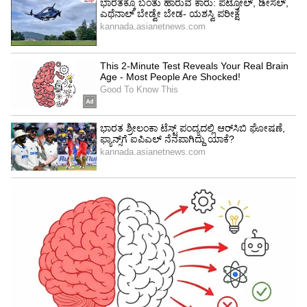
ಮಾಡಿರುವ ಕೆಲಸಗಳನ್ನ ಜನ ನೋಡಿದ್ದಾರೆ. ಜನಸಂಪರ್ಕ
ಚುನಾವಣೆಯಲ್ಲಿ ಶಕ್ತಿ ತೋರಲಿದೆ. ಕಾಂಗ್ರೆಸ್ ಅಭ್ಯರ್ಥಿ
ಯೋಗೇಶ್ವರ್‌ ಚನ್ನಪಟ್ಟಣ ಕ್ಷೇತ್ರಕ್ಕೆ, ಜಲ ಸಂಪನ್ಮೂಲಕ್ಕೆ
ತಮ್ಮದೇ ಆದ ಕೊಡುಗೆ, ಡಿ.ಕೆ.ಶಿವಕುಮಾರ್, ಡಿ.ಕೆ.ಸುರೇಶ್
ಚನ್ನಪಟ್ಟಣ ಅಭಿವೃದ್ಧಿಗೆ ಶ್ರಮ ವಹಿಸಲಿದ್ದಾರೆ. ಅಭಿವೃದ್ಧಿ ಕಡೆ
ಗಮನಕೊಟ್ಟು ಜನ ಮತ ನೀಡುತ್ತಾರೆ ಎಂದು ವಿಶ್ವಾಸ
ವ್ಯಕ್ತಪಡಿಸಿದರು.