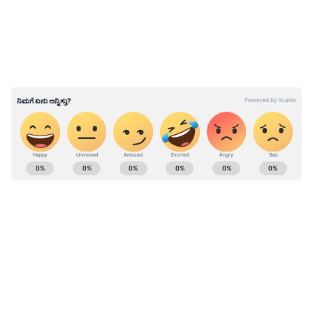
ABOUT THE AUTHOR
Kannadaprabha News
KN
1967ರ ನವೆಂಬರ್ 4ರಂದು ಆರಂಭವಾದ ಕನ್ನಡಪ್ರಭ ಕನ್ನಡ
ಪತ್ರಿಕೋದ್ಯಮದಲ್ಲಿಯೇ ವಿಶೇಷ ಛಾಪು ಮೂಡಿಸಿದ ಕನ್ನಡ ದಿನ
ಪತ್ರಿಕೆ. ದೇಶ, ವಿದೇಶ, ವಾಣಿಜ್ಯ, ಕ್ರೀಡೆ, ಮನೋರಂಜನೆ ಸೇರಿ
ವೈವಿಧ್ಯಮಯ ಸುದ್ದಿಗಳ ಹೂರಣ ಹೊತ್ತು ತರುವ ಕನ್ನಡಪ್ರಭ,
ಹೆಚ್.ಡಿ. ಕುಮಾರಸ್ವಾಮಿ
ಕನ್ನಡಿಗರ ಅಸ್ಮಿತೆಯ ಸಂಕೇತ. ಸದಾ ಕರುನಾಡು, ನುಡಿ, ಸಂಸ್ಕೃತಿ
ಪರ ಧ್ವನಿ ಎತ್ತುವ ಕನ್ನಡಪ್ರಭ ದಿನ ಪತ್ರಿಕೆಯಲ್ಲಿ ಪ್ರಕಟಗೊಳ್ಳುವ
ಸುದ್ದಿಗಳು ಸುವರ್ಣ ನ್ಯೂಸ್ ವೆಬ್‌ಸೈಟಲ್ಲೂ ಲಭ್ಯ.