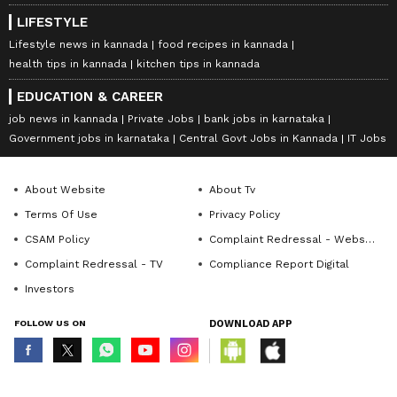
LIFESTYLE
Lifestyle news in kannada
food recipes in kannada
health tips in kannada
kitchen tips in kannada
EDUCATION & CAREER
job news in kannada
Private Jobs
bank jobs in karnataka
Government jobs in karnataka
Central Govt Jobs in Kannada
IT Jobs
About Website
About Tv
Terms Of Use
Privacy Policy
CSAM Policy
Complaint Redressal - Website
Complaint Redressal - TV
Compliance Report Digital
Investors
FOLLOW US ON
DOWNLOAD APP
© Copyright 2026 Asianxt Digital Technologies Private Limited (Formerly