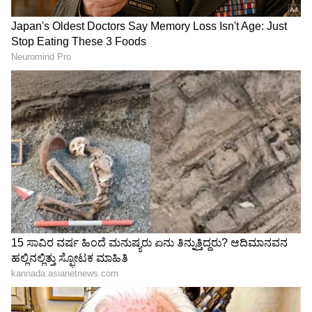
ಆಧುನಿಕ ತಂತ್ರಜ್ಞಾನ ಅಳವಡಿಸಿಕೊಳ್ಳುವ ಜೊತೆಗೆ ವೃತ್ತಿಯಲ್ಲಿ
ಪರಿಪೂರ್ಣತೆ ಕಂಡರೆ ಕೃಷಿಯನ್ನೂ ಒಳ್ಳೆಯ
ಉದ್ದಿಮೆಯನ್ನಾಗಿಸಿಕೊಳ್ಳಬಹುದು ಎಂದು ಕೃಷಿ ಸಚಿವ
ಎನ್.ಚಲುವರಾಯಸ್ವಾಮಿ ಹೇಳಿದರು. ತಾಲೂಕಿನ
ಬೆಳ್ಳೂರಿನಲ್ಲಿ ಕರ್ನಾಟಕ ಯುವ ರೈತ ಸೇನೆ ಮತ್ತು ಪ್ರಜಾ
ಟ್ರಸ್ಟ್‌ನ ಸಹಭಾಗಿತ್ವದಲ್ಲಿ ಸೋಮವಾರ ಆಯೋಜಿಸಿದ್ದ
ರಾಷ್ಟ್ರೀಯ ರೈತ ದಿನಾಚರಣೆ, ಕೃಷಿ ಮೇಳ ಮತ್ತು ಯುವ ರೈತ
LATEST VIDEOS
ರತ್ನ ಪ್ರಶಸ್ತಿ ಪ್ರದಾನ ಸಮಾರಂಭ ಉದ್ಘಾಟಿಸಿ
ಮಾತನಾಡಿದರು.
"ರಾಜಕೀಯ ಬೇಡ, ಸಿನಿಮಾನೇ ಪ್ರಾಣ":
ಕನಕೋತ್ಸವದಲ್ಲಿ ರಿಷಬ್ ಶೆಟ್ಟಿ | Rishab
Shetty speech | Suvarna News
ಶೇ.50 ರಿಂದ ಶೇ.18 ಕ್ಕೆ TAX ಇಳಿಕೆ: ಮೋದಿ-
ಟ್ರಂಪ್ ಐತಿಹಾಸಿಕ ಒಪ್ಪಂದ | India US
Trade Deal | Party Rounds