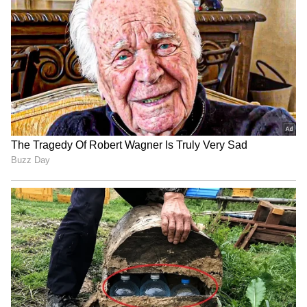
ರೈತರ ಮಕ್ಕಳಾದ ನಾವು ಕೃಷಿಯಲ್ಲಿ ತೊಡಗಿಕೊಳ್ಳುವಾಗ ಜ್ಞಾನ
ಮತ್ತು ವಿಜ್ಞಾನ ಎರಡನ್ನೂ ಮೈಗೂಡಿಸಿಕೊಳ್ಳಬೇಕು. ಈ ಹಿಂದೆ
ಕಾಲಕ್ಕೆ ತಕ್ಕಂತೆ ಮಳೆಯಾಗಿ ಬೆಳೆದ ಬೆಳೆಯೂ ಸಹ ರೈತರ
ಕೈಸೇರುತ್ತಿತ್ತು. ಆದರೆ, ಇತ್ತೀಚಿನ ದಿನಗಳಲ್ಲಿ ನಾಟಿ ಮಾಡುವ
ವೇಳೆ ಬಿಸಿಲು, ಕೊಯ್ಲಿನ ಸಮಯದಲ್ಲಿ ಮಳೆ ಬಂದು ರೈತರು
ಸಂಕಷ್ಟಕ್ಕೆ ಸಿಲುಕುವಂತಾಗಿದೆ. ಹಾಗಾಗಿ ರೈತರು ಕೃಷಿ
ಚಟುವಟಿಕೆಯಲ್ಲಿ ಬದಲಾವಣೆ ಮಾಡಿಕೊಳ್ಳಬೇಕಿದೆ ಎಂದರು.
ಅಯೋಧ್ಯೆ ರಾಮಮಂದಿರ ಉದ್ಘಾಟನೆ ನೋಡಲು