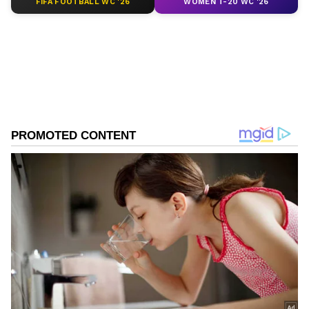
FIFA FOOTBALL WC '26
WOMEN T-20 WC '26
ABOUT THE AUTHOR
Govindaraj S
GS
ಏಷ್ಯಾನೆಟ್ ಸುವರ್ಣ ಡಿಜಿಟಲ್ ಕನ್ನಡ ವಿಭಾಗದಲ್ಲಿ ಉಪ ಸಂಪಾದಕ.
ಕಳೆದ 8 ವರ್ಷಗಳಿಂದ ಮಾಧ್ಯಮ ಪ್ರಪಂಚದಲ್ಲಿದ್ದೇನೆ. ಹುಟ್ಟಿ
ಬೆಳೆದಿದ್ದು ಬೆಂಗಳೂರಿನಲ್ಲಿ. ಸ್ನಾತಕೋತ್ತರ ಪದವಿಯನ್ನು ಬೆಂಗಳೂರು
ವಿಶ್ವವಿದ್ಯಾಲಯದಿಂದ ಪಡೆದಿದ್ದೇನೆ. ದೂರದರ್ಶನದಲ್ಲಿ ಇಂಟರ್ನ್‌ಶಿಪ್
ಹೆಚ್.ಡಿ. ಕುಮಾರಸ್ವಾಮಿ
ನಿರ್ವಹಣೆ. ಪ್ರಜಾವಾಣಿ ಮತ್ತು ಉದಯವಾಣಿ ಡಿಜಿಟಲ್ ವಿಭಾಗದಲ್ಲಿ
ಮಂಡ್ಯ
ಬರಹಗಾರ ಹಾಗೂ ಕಂಟೆಂಟ್ ಡೆವಲಪರ್ ಆಗಿ ಕೆಲಸ ಮಾಡಿದ್ದೇನೆ.
ಮನರಂಜನೆ ಸುದ್ದಿಗಳ ಬಗ್ಗೆ ತುಂಬಾ ಆಸಕ್ತಿ. ಸಿನಿಮಾ ವೀಕ್ಷಿಸುವುದು,
ಸಂಗೀತ ಕೇಳುವುದು ಮತ್ತು ಕ್ರೀಡೆ ನೆಚ್ಚಿನ ಹವ್ಯಾಸಗಳು.