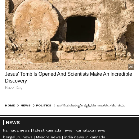
HOME
NEWS
POLITICS
ಎಚ್.ಡಿ.ಕುಮಾರಸ್ವಾಮಿ ಮೈತ್ರಿಧರ್ಮ ಪಾಲಕರು: ಸಚಿವ ಚಲುವರಾಯಸ್ವಾಮಿ
NEWS
kannada news
latest kannada news
karnataka news
bengaluru news
Mysore news
india news in kannada