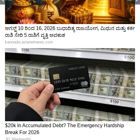
ಶೇ.50 ರಿಂದ ಶೇ.18 ಕ್ಕೆ TAX ಇಳಿಕೆ: ಮೋದಿ-
ಟ್ರಂಪ್ ಐತಿಹಾಸಿಕ ಒಪ್ಪಂದ | India US
Trade Deal | Party Rounds