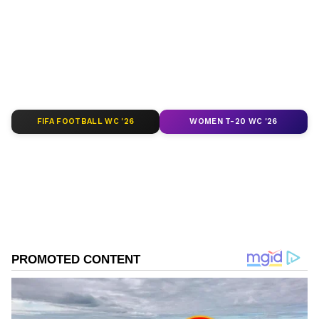
ಮಾಡಿ. ಬ್ರೇಕಿಂಗ್ ಸುದ್ದಿ (
Latest Kannada News
),
ವಿಶೇಷ ವರದಿಗಳು ಮತ್ತು ನೇರ ಪ್ರಸಾರಗಳೊಂದಿಗೆ
(
kannada news live
) ಸಂಪೂರ್ಣ ಮಾಹಿತಿ ಒಂದೇ
ಕ್ಲಿಕ್‌ನಲ್ಲಿ ಲಭ್ಯ. ಏಷ್ಯಾನೆಟ್ ಸುವರ್ಣ ನ್ಯೂಸ್ ಅಧಿಕೃತ
ಆ್ಯಪ್ ಡೌನ್‌ಲೋಡ್ ಮಾಡಿ ಹಾಗು ಎಲ್ಲಾ ಅಪ್‌ಡೇಟ್
ಗಳನ್ನು ಪಡೆಯಿರಿ.
FIFA FOOTBALL WC '26
WOMEN T-20 WC '26
ABOUT THE AUTHOR
Kannadaprabha News
KN
1967ರ ನವೆಂಬರ್ 4ರಂದು ಆರಂಭವಾದ ಕನ್ನಡಪ್ರಭ ಕನ್ನಡ
ಪತ್ರಿಕೋದ್ಯಮದಲ್ಲಿಯೇ ವಿಶೇಷ ಛಾಪು ಮೂಡಿಸಿದ ಕನ್ನಡ ದಿನ
ಪತ್ರಿಕೆ. ದೇಶ, ವಿದೇಶ, ವಾಣಿಜ್ಯ, ಕ್ರೀಡೆ, ಮನೋರಂಜನೆ ಸೇರಿ
ವೈವಿಧ್ಯಮಯ ಸುದ್ದಿಗಳ ಹೂರಣ ಹೊತ್ತು ತರುವ ಕನ್ನಡಪ್ರಭ,
ಬಿಜೆಪಿ
ಕನ್ನಡಿಗರ ಅಸ್ಮಿತೆಯ ಸಂಕೇತ. ಸದಾ ಕರುನಾಡು, ನುಡಿ, ಸಂಸ್ಕೃತಿ
ಬೈರತಿ ಸುರೇಶ್
ಕೋಲಾರ
ಪರ ಧ್ವನಿ ಎತ್ತುವ ಕನ್ನಡಪ್ರಭ ದಿನ ಪತ್ರಿಕೆಯಲ್ಲಿ ಪ್ರಕಟಗೊಳ್ಳುವ
ಸುದ್ದಿಗಳು ಸುವರ್ಣ ನ್ಯೂಸ್ ವೆಬ್‌ಸೈಟಲ್ಲೂ ಲಭ್ಯ.