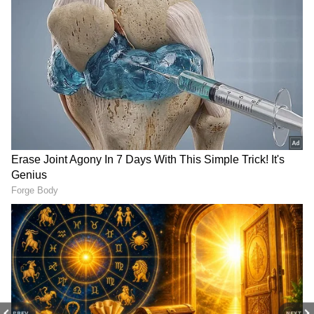
LATEST VIDEOS
"ರಾಜಕೀಯ ಬೇಡ, ಸಿನಿಮಾನೇ ಪ್ರಾಣ":
ಕನಕೋತ್ಸವದಲ್ಲಿ ರಿಷಬ್ ಶೆಟ್ಟಿ | Rishab
Shetty speech | Suvarna News
PREV
NEXT