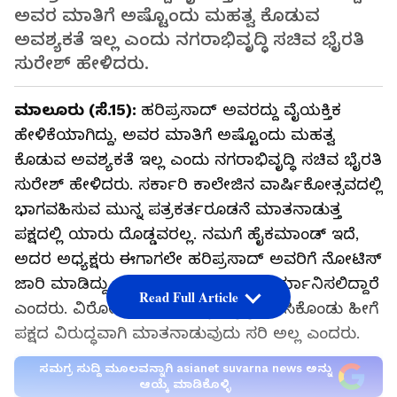
ಅವರ ಮಾತಿಗೆ ಅಷ್ಟೊಂದು ಮಹತ್ವ ಕೊಡುವ
ಅವಶ್ಯಕತೆ ಇಲ್ಲ ಎಂದು ನಗರಾಭಿವೃದ್ಧಿ ಸಚಿವ ಭೈರತಿ
ಸುರೇಶ್ ಹೇಳಿದರು.
ಮಾಲೂರು (ಸೆ.15):
ಹರಿಪ್ರಸಾದ್ ಅವರದ್ದು ವೈಯಕ್ತಿಕ
ಹೇಳಿಕೆಯಾಗಿದ್ದು, ಅವರ ಮಾತಿಗೆ ಅಷ್ಟೊಂದು ಮಹತ್ವ
ಕೊಡುವ ಅವಶ್ಯಕತೆ ಇಲ್ಲ ಎಂದು ನಗರಾಭಿವೃದ್ಧಿ ಸಚಿವ ಭೈರತಿ
ಸುರೇಶ್ ಹೇಳಿದರು. ಸರ್ಕಾರಿ ಕಾಲೇಜಿನ ವಾರ್ಷಿಕೋತ್ಸವದಲ್ಲಿ
ಭಾಗವಹಿಸುವ ಮುನ್ನ ಪತ್ರಕರ್ತರೂಡನೆ ಮಾತನಾಡುತ್ತ
ಪಕ್ಷದಲ್ಲಿ ಯಾರು ದೊಡ್ಡವರಲ್ಲ. ನಮಗೆ ಹೈಕಮಾಂಡ್ ಇದೆ,
ಅದರ ಅಧ್ಯಕ್ಷರು ಈಗಾಗಲೇ ಹರಿಪ್ರಸಾದ್ ಅವರಿಗೆ ನೋಟಿಸ್
ಜಾರಿ ಮಾಡಿದ್ದು, ಮುಂದಿನ ಕ್ರಮದ ಬಗ್ಗೆ ತೀರ್ಮಾನಿಸಲಿದ್ದಾರೆ
Read Full Article
ಎಂದರು. ವಿರೋಧ ಪಕ್ಷದವರನ್ನು ಪಕ್ಕಕ್ಕೆ ಕುಳಿಸಿಕೊಂಡು ಹೀಗೆ
ಪಕ್ಷದ ವಿರುದ್ಧವಾಗಿ ಮಾತನಾಡುವುದು ಸರಿ ಅಲ್ಲ ಎಂದರು.
ಸಮಗ್ರ ಸುದ್ದಿ ಮೂಲವನ್ನಾಗಿ asianet suvarna news ಅನ್ನು
ಆಯ್ಕೆ ಮಾಡಿಕೊಳ್ಳಿ