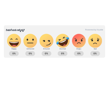
Mekedatu Politics: ಹೆದರಿಸಿ ಪಾದಯಾತ್ರೆ
ನಿಲ್ಲಿಸಲಾಗದು: ಸಿದ್ದು
ABOUT THE AUTHOR
Kannadaprabha News
KN
1967ರ ನವೆಂಬರ್ 4ರಂದು ಆರಂಭವಾದ ಕನ್ನಡಪ್ರಭ ಕನ್ನಡ
ಪತ್ರಿಕೋದ್ಯಮದಲ್ಲಿಯೇ ವಿಶೇಷ ಛಾಪು ಮೂಡಿಸಿದ ಕನ್ನಡ ದಿನ
ಪತ್ರಿಕೆ. ದೇಶ, ವಿದೇಶ, ವಾಣಿಜ್ಯ, ಕ್ರೀಡೆ, ಮನೋರಂಜನೆ ಸೇರಿ
ವೈವಿಧ್ಯಮಯ ಸುದ್ದಿಗಳ ಹೂರಣ ಹೊತ್ತು ತರುವ ಕನ್ನಡಪ್ರಭ,
ಕಾಂಗ್ರೆಸ್
ಕನ್ನಡಿಗರ ಅಸ್ಮಿತೆಯ ಸಂಕೇತ. ಸದಾ ಕರುನಾಡು, ನುಡಿ, ಸಂಸ್ಕೃತಿ
ಬಿಜೆಪಿ
ಮೇಕೆದಾಟು
ಪರ ಧ್ವನಿ ಎತ್ತುವ ಕನ್ನಡಪ್ರಭ ದಿನ ಪತ್ರಿಕೆಯಲ್ಲಿ ಪ್ರಕಟಗೊಳ್ಳುವ
ಸುದ್ದಿಗಳು ಸುವರ್ಣ ನ್ಯೂಸ್ ವೆಬ್‌ಸೈಟಲ್ಲೂ ಲಭ್ಯ.