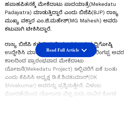
ಹಪಾಹಪಿತನಕ್ಕೆ ಮೇಕೆದಾಟು ಪಾದಯಾತ್ರೆ(Mekedatu
Padayatra) ಮಾಡುತ್ತಿದ್ದಾರೆ ಎಂದು ಬಿಜೆಪಿ(BJP) ರಾಜ್ಯ
ಮುಖ್ಯ ವಕ್ತಾರ ಎಂ.ಜಿ.ಮಹೇಶ್‌(MG Mahesh) ಅವರು
ಕಟುವಾಗಿ ಟೀಕಿಸಿದ್ದಾರೆ.
ರಾಜ್ಯ ಬಿಜೆಪಿ ಕಚೇರಿಯಲ್ಲಿ ಮಂಗಳವಾರ ಸುದ್ದಿಗೋಷ್ಠಿ
Read Full Article
ಉದ್ದೇಶಿಸಿ ಮಾತನಾಡಿದ ಅವರು, ಎಸ್‌.ನಿಂಜಲಿಂಗಪ್ಪ ಅವರ
ಕಾಲದಿಂದ ಪ್ರಾರಂಭವಾದ ಮೇಕೆದಾಟು
ಯೋಜನೆ(Mekedatu Project) ಇಲ್ಲಿವರೆಗೆ ಏಕೆ ಬಂತು
ಎಂದು ಕೆಪಿಸಿಸಿ ಅಧ್ಯಕ್ಷ ಡಿ.ಕೆ.ಶಿವಕುಮಾರ್‌(DK
Shivakumar) ಅವರನ್ನು ಪ್ರಶ್ನಿಸುತ್ತೇನೆ. ವಿಳಂಬ
ಧೋರಣೆಯಿಂದ ಯೋಜನಾ ವೆಚ್ಚ ಐದು ಸಾವಿರ ಕೋಟಿ
ರು.ನಿಂದ ಹತ್ತು ಸಾವಿರ ಕೋಟಿ ರು.ಗೆ ಏರಿಕೆಯಾಗಿದೆ. ನಾಲ್ಕು
ದಶಕಗಳಿಂದ ರಾಜಕಾರಣ(Politics) ಮಾಡಿದ ಶಿವಕುಮಾರ್‌
LATEST VIDEOS
ಅವರ ಪ್ರಮುಖ ಹೆಜ್ಜೆ ಗುರುತುಗಳು ಏನು? ಬಂಡೆ, ಗುಡ್ಡೆ,
ಗೋಮಾಳ ನುಂಗೋದೇ ಅವರ ಸಾಧನೆ ಎಂದು ಕಿಡಿಕಾರಿದರು.