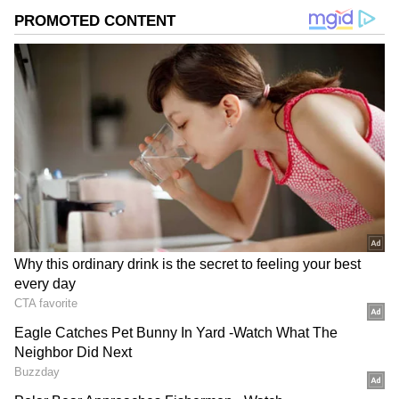
ಕೀಳುಮಟ್ಟದ ಭಾಷೆ ಬಳಸುವುದು ರಾಜಕೀಯ
ಸಂಸ್ಕೃತಿಯೇ? ಕೊತ್ವಾಲ್‌ ರಾಮಚಂದ್ರನ ಗುರುಕುಲದಲ್ಲಿ
ಕಲಿತವರಿಂದ ಇನ್ನೇನು ನಿರೀಕ್ಷಿಸಲು ಸಾಧ್ಯ?
ಕಾಂಗ್ರೆಸ್‌(Congress) ನಾಟಕವನ್ನು ದೇಶದ ಜನರು
ನೋಡಿದ್ದಾರೆ. ಮೇಕೆದಾಟು ಯೋಜನೆಯನ್ನು ಬಿಜೆಪಿ
ಸರ್ಕಾರ(BJP Government) ಪೂರ್ಣಗೊಳಿಸಲಿದೆ.
ನುಡಿದಂತೆ ನಡೆಯುವ ಸರ್ಕಾರ ನಮ್ಮದು ಎಂದು ಹೇಳಿದರು.
DOWNLOAD APP
ಬಿಜೆಪಿ ರಾಜ್ಯ ಕಾರ್ಯಕಾರಿಣಿ ಸದಸ್ಯ ವಿವೇಕ್‌ ರೆಡ್ಡಿ
ಮಾತನಾಡಿ, ಮೇಕೆದಾಟು ಯೋಜನೆಗೆ ನದಿ ನೀರು ಹಂಚಿಕೆ
ಕರ್ನಾಟಕ, ಭಾರತ (
India News
) ಮತ್ತು ಜಗತ್ತಿನ
ಕುರಿತ 2007ರಲ್ಲಿ ಟ್ರಿಬ್ಯೂನಲ್‌ ಒಪ್ಪಿಗೆ ನೀಡಿತ್ತು. ಇದನ್ನು
ಕ್ಷಣಕ್ಷಣದ ಕನ್ನಡ ಸುದ್ದಿ (
Kannada News
)