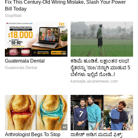
ಪಾದಯಾತ್ರೆಯಲ್ಲಿ ಭಾಗಿಯಾಗಿದ್ದ ಮಾಜಿ ಸಚಿವ
ಎಚ್‌.ಎಂ.ರೇವಣ್ಣ(HM Revanna) ಅವರಿಗೆ ಕೋವಿಡ್‌
ಸೋಂಕು ಕಾಣಿಸಿಕೊಂಡಿದೆ. ಇವರ ಜತೆ ಹೆಜ್ಜೆ ಹಾಕಿದವರಿಗೂ
ಸೋಂಕು ಹರಡಲಿದೆ. ಪಾದಯಾತ್ರೆ ಎಂಬ ಜನಜಾತ್ರೆಯಿಂದ
ಬೆಂಗಳೂರಿಗೆ ಕೋವಿಡ್‌ ಹಬ್ಬಿಸುವ ಕೆಲಸ ಮಾಡಲಾಗುತ್ತಿದೆ.
ಇದರಿಂದ ರಾಜ್ಯದಲ್ಲಿಯೂ ಕೊರೋನಾ ಸೋಂಕು ಪ್ರಕರಣಗಳ
ಸಂಖ್ಯೆ ಮತ್ತಷ್ಟು ಹೆಚ್ಚಳವಾಗಲಿದೆ ಎಂದು ಅವರು ಆತಂಕ
ವ್ಯಕ್ತಪಡಿಸಿದ್ದಾರೆ.